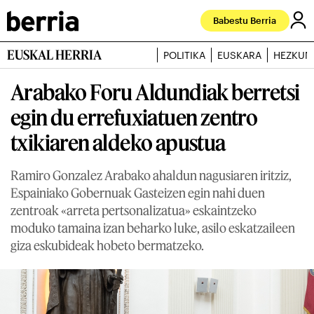
Babestu Berria
EUSKAL HERRIA
POLITIKA
EUSKARA
HEZKUN
Arabako Foru Aldundiak berretsi
egin du errefuxiatuen zentro
txikiaren aldeko apustua
Ramiro Gonzalez Arabako ahaldun nagusiaren iritziz,
Espainiako Gobernuak Gasteizen egin nahi duen
zentroak «arreta pertsonalizatua» eskaintzeko
moduko tamaina izan beharko luke, asilo eskatzaileen
giza eskubideak hobeto bermatzeko.