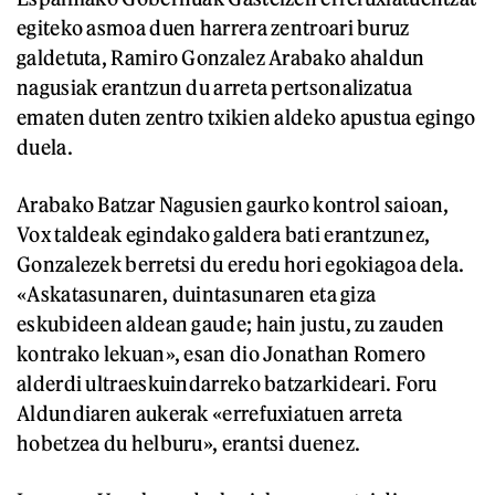
egiteko asmoa duen harrera zentroari buruz
galdetuta, Ramiro Gonzalez Arabako ahaldun
nagusiak erantzun du arreta pertsonalizatua
ematen duten zentro txikien aldeko apustua egingo
duela.
Arabako Batzar Nagusien gaurko kontrol saioan,
Vox taldeak egindako galdera bati erantzunez,
Gonzalezek berretsi du eredu hori egokiagoa dela.
«Askatasunaren, duintasunaren eta giza
eskubideen aldean gaude; hain justu, zu zauden
kontrako lekuan», esan dio Jonathan Romero
alderdi ultraeskuindarreko batzarkideari. Foru
Aldundiaren aukerak «errefuxiatuen arreta
hobetzea du helburu», erantsi duenez.