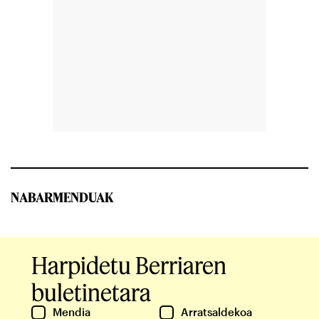
NABARMENDUAK
Harpidetu Berriaren
buletinetara
Mendia
Arratsaldekoa