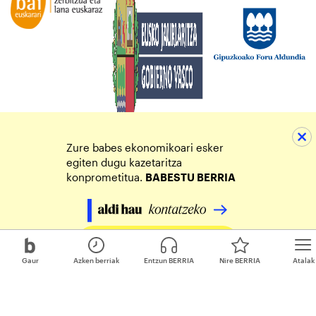
Zure babes ekonomikoari esker
egiten dugu kazetaritza
konprometitua.
BABESTU BERRIA
Egin zure ekarpena
Gaur
Azken berriak
Entzun BERRIA
Nire BERRIA
Atalak