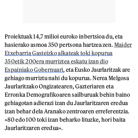
Proiektuak 14,7 milioi euroko inbertsioa du, eta
hasierako asmoa 350 pertsona hartzea zen.
Maider
Etxebarria Gasteizko alkateak toki kopurua
350etik 200era murriztea eskatu izan dio
Espainiako Gobernuari
, eta Eusko Jaurlaritzak are
gehiago murriztu nahi du kopurua. Nerea Melgosa
Jaurlaritzako Ongizatearen, Gazteriaren eta
Erronka Demografikoaren sailburuak behin baino
gehiagotan adierazi izan du Jaurlaritzaren eredua
izan behar dela Aranako zentroaren erreferentzia.
«80 edo 100 toki izan beharko lituzke, hori baita
Jaurlaritzaren eredua».