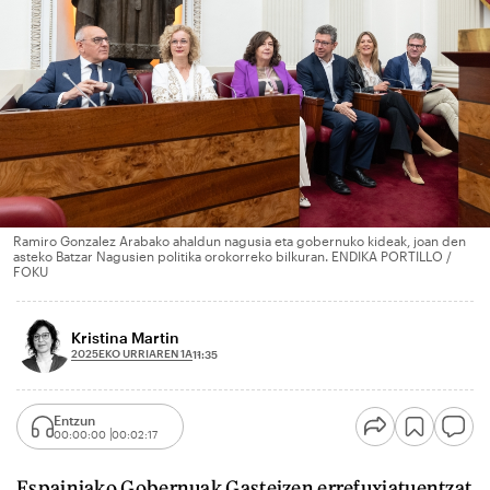
Ramiro Gonzalez Arabako ahaldun nagusia eta gobernuko kideak, joan den
asteko Batzar Nagusien politika orokorreko bilkuran. ENDIKA PORTILLO /
FOKU
Kristina Martin
2025EKO URRIAREN 1A
11:35
Entzun
00:00:00
00:02:17
Espainiako Gobernuak Gasteizen errefuxiatuentzat