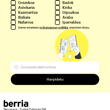
Goizekoa
Badok
Astekaria
Kinka
Kazetaritza
Gipuzkoa
Bizkaia
Araba
Nafarroa
Iparraldea
Izena ematean
pribatutasun politika
onartzen duzu.
Berria.eus - Euskal Editorea SM