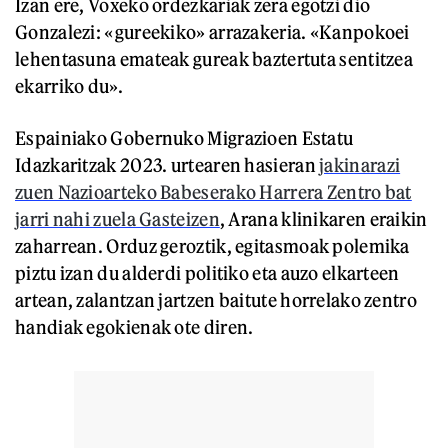
Izan ere, Voxeko ordezkariak zera egotzi dio
Gonzalezi: «gureekiko» arrazakeria. «Kanpokoei
lehentasuna emateak gureak baztertuta sentitzea
ekarriko du».
Espainiako Gobernuko Migrazioen Estatu
Idazkaritzak 2023. urtearen hasieran
jakinarazi
zuen Nazioarteko Babeserako Harrera Zentro bat
jarri nahi zuela Gasteizen
, Arana klinikaren eraikin
zaharrean. Orduz geroztik, egitasmoak polemika
piztu izan du alderdi politiko eta auzo elkarteen
artean, zalantzan jartzen baitute horrelako zentro
handiak egokienak ote diren.