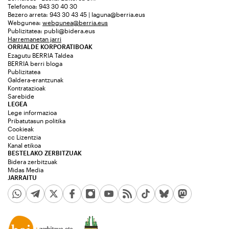
Telefonoa: 943 30 40 30
Bezero arreta: 943 30 43 45 | laguna@berria.eus
Webgunea:
webgunea@berria.eus
Publizitatea:
publi@bidera.eus
Harremanetan jarri
ORRIALDE KORPORATIBOAK
Ezagutu BERRIA Taldea
BERRIA berri bloga
Publizitatea
Galdera-erantzunak
Kontratazioak
Sarebide
LEGEA
Lege informazioa
Pribatutasun politika
Cookieak
cc Lizentzia
Kanal etikoa
BESTELAKO ZERBITZUAK
Bidera zerbitzuak
Midas Media
JARRAITU