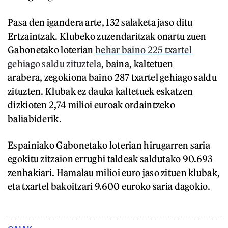
Pasa den igandera arte, 132 salaketa jaso ditu
Ertzaintzak. Klubeko zuzendaritzak onartu zuen
Gabonetako loterian
behar baino 225 txartel
gehiago saldu zituztela
, baina, kaltetuen
arabera, zegokiona baino 287 txartel gehiago saldu
zituzten. Klubak ez dauka kaltetuek eskatzen
dizkioten 2,74 milioi euroak ordaintzeko
baliabiderik.
Espainiako Gabonetako loterian hirugarren saria
egokitu zitzaion errugbi taldeak saldutako 90.693
zenbakiari. Hamalau milioi euro jaso zituen klubak,
eta txartel bakoitzari 9.600 euroko saria dagokio.