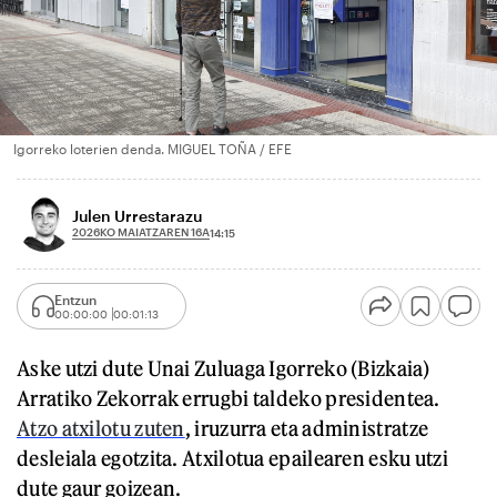
Igorreko loterien denda. MIGUEL TOÑA / EFE
Julen Urrestarazu
2026KO MAIATZAREN 16A
14:15
Entzun
00:00:00
00:01:13
Aske utzi dute Unai Zuluaga Igorreko (Bizkaia)
Arratiko Zekorrak errugbi taldeko presidentea.
Atzo atxilotu zuten
, iruzurra eta administratze
desleiala egotzita. Atxilotua epailearen esku utzi
dute gaur goizean.