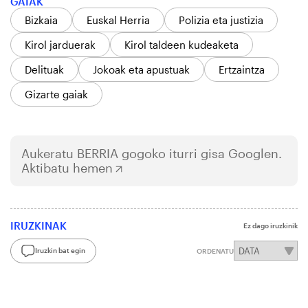
GAIAK
Bizkaia
Euskal Herria
Polizia eta justizia
Kirol jarduerak
Kirol taldeen kudeaketa
Delituak
Jokoak eta apustuak
Ertzaintza
Gizarte gaiak
Aukeratu
BERRIA
gogoko iturri gisa Googlen.
Aktibatu hemen
IRUZKINAK
Ez dago iruzkinik
Iruzkin bat egin
ORDENATU