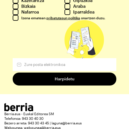
Kazetaritza
Gipuzkoa
Bizkaia
Araba
Nafarroa
Iparraldea
Izena ematean
pribatutasun politika
onartzen duzu.
Berria.eus - Euskal Editorea SM
Telefonoa: 943 30 40 30
Bezero arreta: 943 30 43 45 | laguna@berria.eus
Webgunea:
webgunea@berria.eus