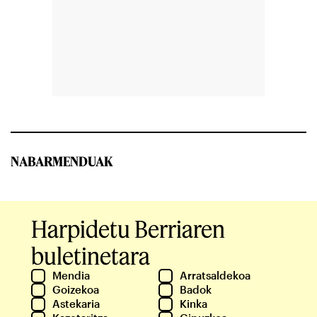
NABARMENDUAK
Harpidetu Berriaren
buletinetara
Mendia
Arratsaldekoa
Goizekoa
Badok
Astekaria
Kinka