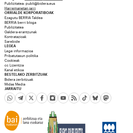
Publizitatea:
publi@bidera.eus
Harremanetan jarri
ORRIALDE KORPORATIBOAK
Ezagutu BERRIA Taldea
BERRIA berri bloga
Publizitatea
Galdera-erantzunak
Kontratazioak
Sarebide
LEGEA
Lege informazioa
Pribatutasun politika
Cookieak
cc Lizentzia
Kanal etikoa
BESTELAKO ZERBITZUAK
Bidera zerbitzuak
Midas Media
JARRAITU