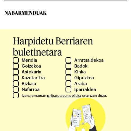
NABARMENDUAK
Harpidetu Berriaren
buletinetara
Mendia
Arratsaldekoa
Goizekoa
Badok
Astekaria
Kinka
Kazetaritza
Gipuzkoa
Bizkaia
Araba
Nafarroa
Iparraldea
Izena ematean
pribatutasun politika
onartzen duzu.