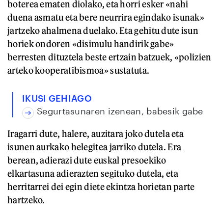
boterea ematen diolako, eta horri esker «nahi
duena asmatu eta bere neurrira egindako isunak»
jartzeko ahalmena duelako. Eta gehitu dute isun
horiek ondoren «disimulu handirik gabe»
berresten dituztela beste ertzain batzuek, «polizien
arteko kooperatibismoa» sustatuta.
IKUSI GEHIAGO
Segurtasunaren izenean, babesik gabe
Iragarri dute, halere, auzitara joko dutela eta
isunen aurkako helegitea jarriko dutela. Era
berean, adierazi dute euskal presoekiko
elkartasuna adierazten segituko dutela, eta
herritarrei dei egin diete ekintza horietan parte
hartzeko.