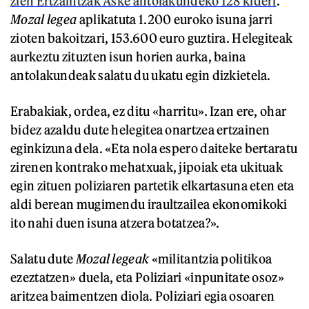
zien Ertzaintzak Aske antolakundeko 128 kideri
.
Mozal legea
aplikatuta 1.200 euroko isuna jarri
zioten bakoitzari, 153.600 euro guztira. Helegiteak
aurkeztu zituzten isun horien aurka, baina
antolakundeak salatu du ukatu egin dizkietela.
Erabakiak, ordea, ez ditu «harritu». Izan ere, ohar
bidez azaldu dute helegitea onartzea ertzainen
eginkizuna dela. «Eta nola espero daiteke bertaratu
zirenen kontrako mehatxuak, jipoiak eta ukituak
egin zituen poliziaren partetik elkartasuna eten eta
aldi berean mugimendu iraultzailea ekonomikoki
ito nahi duen isuna atzera botatzea?».
Salatu dute
Mozal legeak
«militantzia politikoa
ezeztatzen» duela, eta Poliziari «inpunitate osoz»
aritzea baimentzen diola. Poliziari egia osoaren