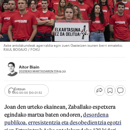
Aske antolakundeak agerraldia egin zuen Gasteizen isunen berri emateko.
RAUL BOGAJO / FOKU
Aitor Biain
2025EKO MARTXOAREN 17A
12:20
Entzun
00:00:00
00:01:52
Joan den urteko ekainean, Zaballako espetxera
egindako martxa baten ondoren,
desordena
publikoa, erresistentzia eta desobedientzia egotzi