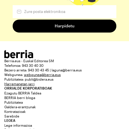
Berria.eus - Euskal Editorea SM
Telefonoa: 943 30 40 30
Bezero arreta: 943 30 43 45 | laguna@berria.eus
Webgunea:
webgunea@berria.eus
Publizitatea:
publi@bidera.eus
Harremanetan jarri
ORRIALDE KORPORATIBOAK
Ezagutu BERRIA Taldea
BERRIA berri bloga
Publizitatea
Galdera-erantzunak
Kontratazioak
Sarebide
LEGEA
Lege informazioa