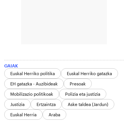
GAIAK
Euskal Herriko politika
Euskal Herriko gatazka
EH gatazka - Auzibideak
Presoak
Mobilizazio politikoak
Polizia eta justizia
Justizia
Ertzaintza
Aske taldea (Jardun)
Euskal Herria
Araba