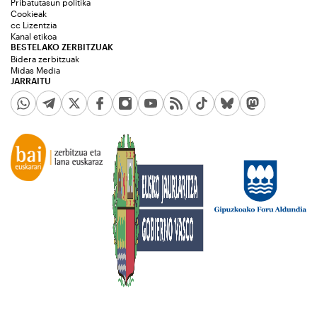
Pribatutasun politika
Cookieak
cc Lizentzia
Kanal etikoa
BESTELAKO ZERBITZUAK
Bidera zerbitzuak
Midas Media
JARRAITU