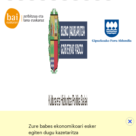
Zure babes ekonomikoari esker
egiten dugu kazetaritza