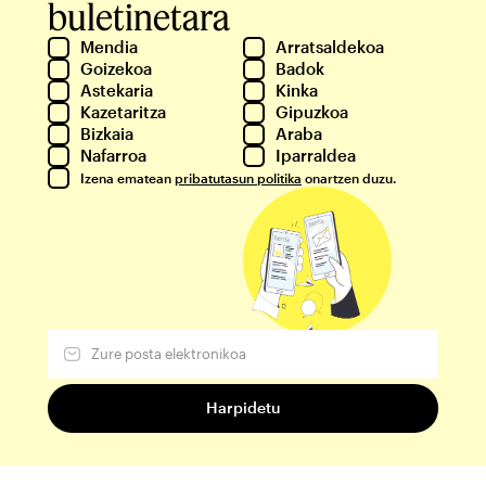
buletinetara
Mendia
Arratsaldekoa
Goizekoa
Badok
Astekaria
Kinka
Kazetaritza
Gipuzkoa
Bizkaia
Araba
Nafarroa
Iparraldea
Izena ematean
pribatutasun politika
onartzen duzu.