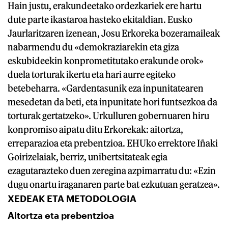
Hain justu, erakundeetako ordezkariek ere hartu
dute parte ikastaroa hasteko ekitaldian. Eusko
Jaurlaritzaren izenean, Josu Erkoreka bozeramaileak
nabarmendu du «demokraziarekin eta giza
eskubideekin konprometitutako erakunde orok»
duela torturak ikertu eta hari aurre egiteko
betebeharra. «Gardentasunik eza inpunitatearen
mesedetan da beti, eta inpunitate hori funtsezkoa da
torturak gertatzeko». Urkulluren gobernuaren hiru
konpromiso aipatu ditu Erkorekak: aitortza,
erreparazioa eta prebentzioa. EHUko errektore Iñaki
Goirizelaiak, berriz, unibertsitateak egia
ezagutarazteko duen zeregina azpimarratu du: «Ezin
dugu onartu iraganaren parte bat ezkutuan geratzea».
XEDEAK ETA METODOLOGIA
Aitortza eta prebentzioa