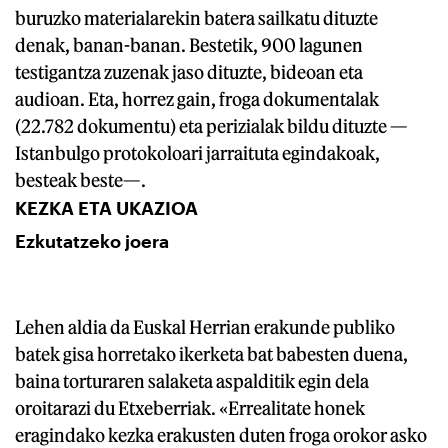
buruzko materialarekin batera sailkatu dituzte
denak, banan-banan. Bestetik, 900 lagunen
testigantza zuzenak jaso dituzte, bideoan eta
audioan. Eta, horrez gain, froga dokumentalak
(22.782 dokumentu) eta perizialak bildu dituzte —
Istanbulgo protokoloari jarraituta egindakoak,
besteak beste—.
KEZKA ETA UKAZIOA
Ezkutatzeko joera
Lehen aldia da Euskal Herrian erakunde publiko
batek gisa horretako ikerketa bat babesten duena,
baina torturaren salaketa aspalditik egin dela
oroitarazi du Etxeberriak. «Errealitate honek
eragindako kezka erakusten duten froga orokor asko