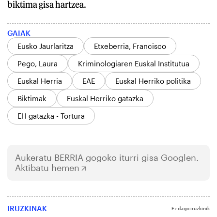
biktima gisa hartzea.
GAIAK
Eusko Jaurlaritza
Etxeberria, Francisco
Pego, Laura
Kriminologiaren Euskal Institutua
Euskal Herria
EAE
Euskal Herriko politika
Biktimak
Euskal Herriko gatazka
EH gatazka - Tortura
Aukeratu
BERRIA
gogoko iturri gisa Googlen.
Aktibatu hemen
IRUZKINAK
Ez dago iruzkinik