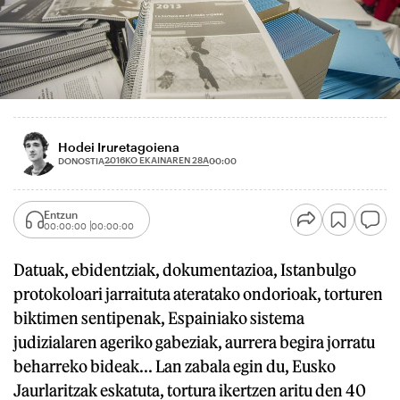
Hodei Iruretagoiena
2016KO EKAINAREN 28A
DONOSTIA
00:00
Entzun
00:00:00
00:00:00
Datuak, ebidentziak, dokumentazioa, Istanbulgo
protokoloari jarraituta ateratako ondorioak, torturen
biktimen sentipenak, Espainiako sistema
judizialaren ageriko gabeziak, aurrera begira jorratu
beharreko bideak... Lan zabala egin du, Eusko
Jaurlaritzak eskatuta, tortura ikertzen aritu den 40