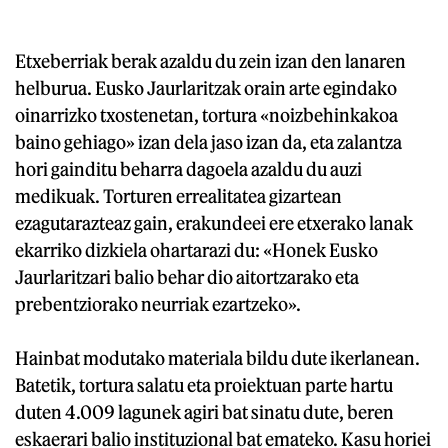
Etxeberriak berak azaldu du zein izan den lanaren
helburua. Eusko Jaurlaritzak orain arte egindako
oinarrizko txostenetan, tortura «noizbehinkakoa
baino gehiago» izan dela jaso izan da, eta zalantza
hori gainditu beharra dagoela azaldu du auzi
medikuak. Torturen errealitatea gizartean
ezagutarazteaz gain, erakundeei ere etxerako lanak
ekarriko dizkiela ohartarazi du: «Honek Eusko
Jaurlaritzari balio behar dio aitortzarako eta
prebentziorako neurriak ezartzeko».
Hainbat modutako materiala bildu dute ikerlanean.
Batetik, tortura salatu eta proiektuan parte hartu
duten 4.009 lagunek agiri bat sinatu dute, beren
eskaerari balio instituzional bat emateko. Kasu horiei