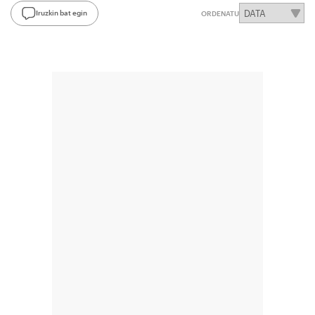
Iruzkin bat egin
ORDENATU