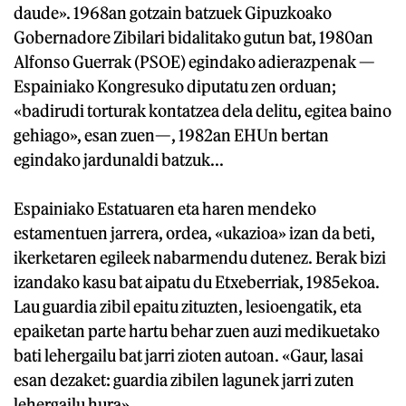
daude». 1968an gotzain batzuek Gipuzkoako
Gobernadore Zibilari bidalitako gutun bat, 1980an
Alfonso Guerrak (PSOE) egindako adierazpenak —
Espainiako Kongresuko diputatu zen orduan;
«badirudi torturak kontatzea dela delitu, egitea baino
gehiago», esan zuen—, 1982an EHUn bertan
egindako jardunaldi batzuk...
Espainiako Estatuaren eta haren mendeko
estamentuen jarrera, ordea, «ukazioa» izan da beti,
ikerketaren egileek nabarmendu dutenez. Berak bizi
izandako kasu bat aipatu du Etxeberriak, 1985ekoa.
Lau guardia zibil epaitu zituzten, lesioengatik, eta
epaiketan parte hartu behar zuen auzi medikuetako
bati lehergailu bat jarri zioten autoan. «Gaur, lasai
esan dezaket: guardia zibilen lagunek jarri zuten
lehergailu hura».