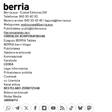
Berria.eus - Euskal Editorea SM
Telefonoa: 943 30 40 30
Bezero arreta: 943 30 43 45 | laguna@berria.eus
Webgunea:
webgunea@berria.eus
Publizitatea:
publi@bidera.eus
Harremanetan jarri
ORRIALDE KORPORATIBOAK
Ezagutu BERRIA Taldea
BERRIA berri bloga
Publizitatea
Galdera-erantzunak
Kontratazioak
Sarebide
LEGEA
Lege informazioa
Pribatutasun politika
Cookieak
cc Lizentzia
Kanal etikoa
BESTELAKO ZERBITZUAK
Bidera zerbitzuak
Midas Media
JARRAITU