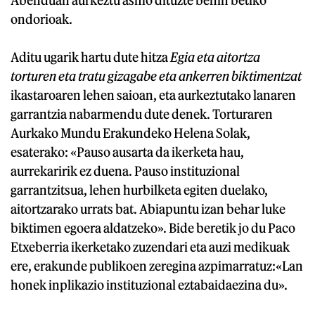
ondorioak.
Aditu ugarik hartu dute hitza
Egia eta aitortza
torturen eta tratu gizagabe eta ankerren biktimentzat
ikastaroaren lehen saioan, eta aurkeztutako lanaren
garrantzia nabarmendu dute denek. Torturaren
Aurkako Mundu Erakundeko Helena Solak,
esaterako: «Pauso ausarta da ikerketa hau,
aurrekaririk ez duena. Pauso instituzional
garrantzitsua, lehen hurbilketa egiten duelako,
aitortzarako urrats bat. Abiapuntu izan behar luke
biktimen egoera aldatzeko». Bide beretik jo du Paco
Etxeberria ikerketako zuzendari eta auzi medikuak
ere, erakunde publikoen zeregina azpimarratuz:«Lan
honek inplikazio instituzional eztabaidaezina du».