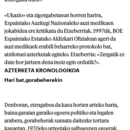
«Ukazio» eta zigorgabetasun horren harira,
Espainiako Auzitegi Nazionaleko auzi medikuen
jokabidea ere kritikatu du Etxeberriak. 1997tik, BOE
Espainiako Estatuko Aldizkari Ofizialean ageri da
auzi medikuek erabili beharreko protokolo bat,
atxilotuei azterketak egiteko. Etxeberria: «Zergatik ez
dute hor jartzen dena inoiz egin ordutik?».
AZTERKETA KRONOLOGIKOA
Hari bat,gorabeherekin
Denboran, etengabea da kasu horien arteko haria,
baina garaian garaiko egoera politiko eta legalen
arabera, gorabeherak sumatu daitezke tortura
kasuetan. 1970eko urteetako salbuespen egoerak,