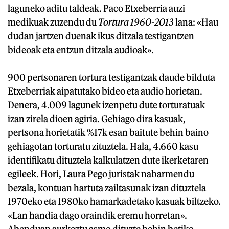
laguneko aditu taldeak. Paco Etxeberria auzi
medikuak zuzendu du
Tortura 1960-2013
lana: «Hau
dudan jartzen duenak ikus ditzala testigantzen
bideoak eta entzun ditzala audioak».
900 pertsonaren tortura testigantzak daude bilduta
Etxeberriak aipatutako bideo eta audio horietan.
Denera, 4.009 lagunek izenpetu dute torturatuak
izan zirela dioen agiria. Gehiago dira kasuak,
pertsona horietatik %17k esan baitute behin baino
gehiagotan torturatu zituztela. Hala, 4.660 kasu
identifikatu dituztela kalkulatzen dute ikerketaren
egileek. Hori, Laura Pego juristak nabarmendu
bezala, kontuan hartuta zailtasunak izan dituztela
1970eko eta 1980ko hamarkadetako kasuak biltzeko.
«Lan handia dago oraindik eremu horretan».
Abenduan aurkeztu asmo dituzte behin betiko