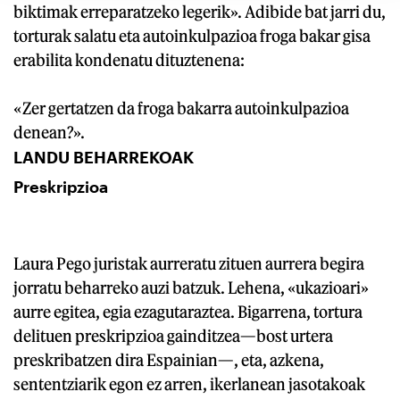
biktimak erreparatzeko legerik». Adibide bat jarri du,
torturak salatu eta autoinkulpazioa froga bakar gisa
erabilita kondenatu dituztenena:
«Zer gertatzen da froga bakarra autoinkulpazioa
denean?».
LANDU BEHARREKOAK
Preskripzioa
Laura Pego juristak aurreratu zituen aurrera begira
jorratu beharreko auzi batzuk. Lehena, «ukazioari»
aurre egitea, egia ezagutaraztea. Bigarrena, tortura
delituen preskripzioa gainditzea—bost urtera
preskribatzen dira Espainian—, eta, azkena,
sententziarik egon ez arren, ikerlanean jasotakoak