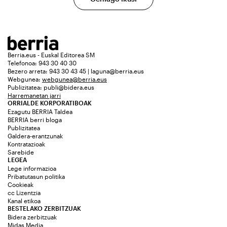
Berria.eus - Euskal Editorea SM
Telefonoa: 943 30 40 30
Bezero arreta: 943 30 43 45 | laguna@berria.eus
Webgunea:
webgunea@berria.eus
Publizitatea:
publi@bidera.eus
Harremanetan jarri
ORRIALDE KORPORATIBOAK
Ezagutu BERRIA Taldea
BERRIA berri bloga
Publizitatea
Galdera-erantzunak
Kontratazioak
Sarebide
LEGEA
Lege informazioa
Pribatutasun politika
Cookieak
cc Lizentzia
Kanal etikoa
BESTELAKO ZERBITZUAK
Bidera zerbitzuak
Midas Media