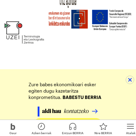
Zure babes ekonomikoari esker
egiten dugu kazetaritza
konprometitua.
BABESTU BERRIA
Egin zure ekarpena
Gaur
Azken berriak
Entzun BERRIA
Nire BERRIA
Atalak