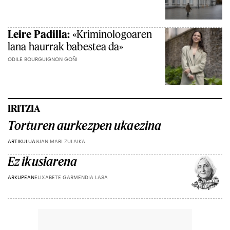
Leire Padilla:
«Kriminologoaren
lana haurrak babestea da»
ODILE BOURGUIGNON GOÑI
IRITZIA
Torturen aurkezpen ukaezina
ARTIKULUA
JUAN MARI ZULAIKA
Ez ikusiarena
ARKUPEAN
ELIXABETE GARMENDIA LASA