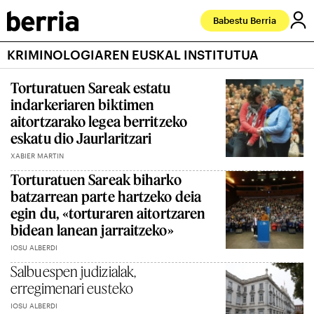
Babestu Berria
KRIMINOLOGIAREN EUSKAL INSTITUTUA
Torturatuen Sareak estatu
indarkeriaren biktimen
aitortzarako legea berritzeko
eskatu dio Jaurlaritzari
XABIER MARTIN
Torturatuen Sareak biharko
batzarrean parte hartzeko deia
egin du, «torturaren aitortzaren
bidean lanean jarraitzeko»
IOSU ALBERDI
Salbuespen judizialak,
erregimenari eusteko
IOSU ALBERDI