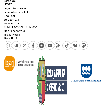
Sarebide
LEGEA
Lege informazioa
Pribatutasun politika
Cookieak
cc Lizentzia
Kanal etikoa
BESTELAKO ZERBITZUAK
Bidera zerbitzuak
Midas Media
JARRAITU