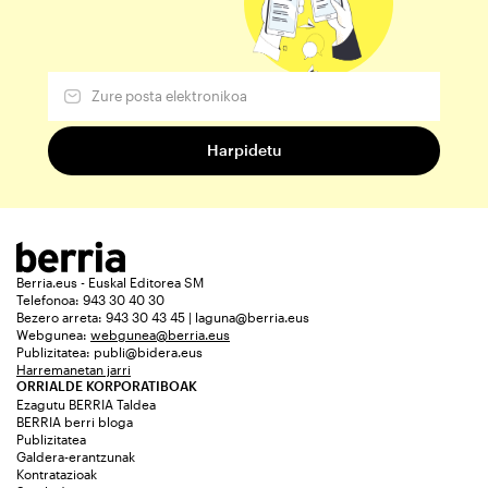
Berria.eus - Euskal Editorea SM
Telefonoa: 943 30 40 30
Bezero arreta: 943 30 43 45 | laguna@berria.eus
Webgunea:
webgunea@berria.eus
Publizitatea:
publi@bidera.eus
Harremanetan jarri
ORRIALDE KORPORATIBOAK
Ezagutu BERRIA Taldea
BERRIA berri bloga
Publizitatea
Galdera-erantzunak
Kontratazioak