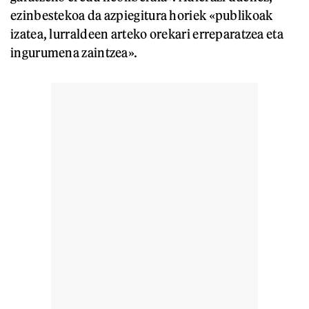
ezinbestekoa da azpiegitura horiek «publikoak
izatea, lurraldeen arteko orekari erreparatzea eta
ingurumena zaintzea».