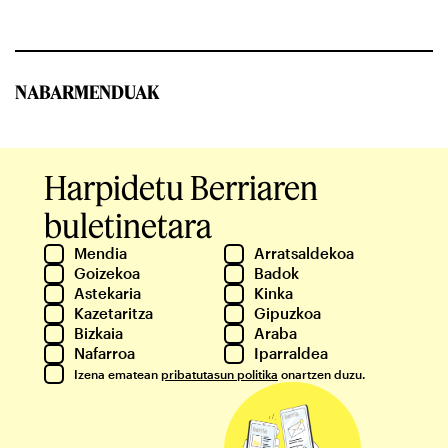
NABARMENDUAK
Harpidetu Berriaren
buletinetara
Mendia
Arratsaldekoa
Goizekoa
Badok
Astekaria
Kinka
Kazetaritza
Gipuzkoa
Bizkaia
Araba
Nafarroa
Iparraldea
Izena ematean
pribatutasun politika
onartzen duzu.