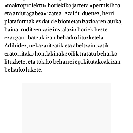
«makroproiektu» horiekiko jarrera «permisiboa
eta arduragabea» izatea. Azaldu duenez, herri
plataformak ez daude biometanizazioaren aurka,
baina iruditzen zaie instalazio horiek beste
ezaugarri batzuk izan beharko lituzketela.
Adibidez, nekazaritzatik eta abeltzaintzatik
eratorritako hondakinak soilik tratatu beharko
lituzkete, eta tokiko beharrei egokitutakoak izan
beharko lukete.