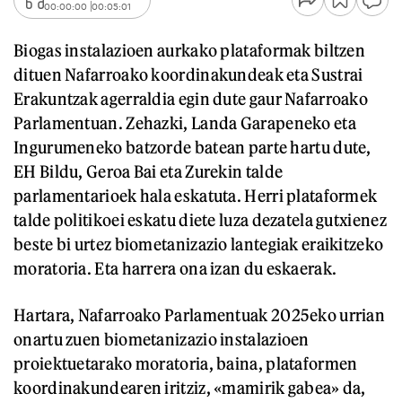
00:00:00
00:05:01
Biogas instalazioen aurkako plataformak biltzen
dituen Nafarroako koordinakundeak eta Sustrai
Erakuntzak agerraldia egin dute gaur Nafarroako
Parlamentuan. Zehazki, Landa Garapeneko eta
Ingurumeneko batzorde batean parte hartu dute,
EH Bildu, Geroa Bai eta Zurekin talde
parlamentarioek hala eskatuta. Herri plataformek
talde politikoei eskatu diete luza dezatela gutxienez
beste bi urtez biometanizazio lantegiak eraikitzeko
moratoria. Eta harrera ona izan du eskaerak.
Hartara, Nafarroako Parlamentuak 2025eko urrian
onartu zuen biometanizazio instalazioen
proiektuetarako moratoria, baina, plataformen
koordinakundearen iritziz, «mamirik gabea» da,