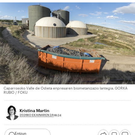
Caparrosoko Valle de Odieta enpresaren biometanizazio lantegia. GORKA
RUBIO / FOKU
Kristina Martin
2026KO EKAINAREN 2A
16:24
Entzun