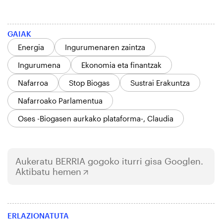
GAIAK
Energia
Ingurumenaren zaintza
Ingurumena
Ekonomia eta finantzak
Nafarroa
Stop Biogas
Sustrai Erakuntza
Nafarroako Parlamentua
Oses -Biogasen aurkako plataforma-, Claudia
Aukeratu
BERRIA
gogoko iturri gisa Googlen.
Aktibatu hemen
ERLAZIONATUTA