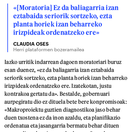
«[Moratoria] Ez da baliagarria izan
eztabaida seriorik sortzeko, ezta
planta horiek izan beharreko
irizpideak ordenatzeko ere»
CLAUDIA OSES
Herri plataformen bozeramailea
Iazko urritik indarrean dagoen moratoriari buruz
esan duenez, «ez da baliagarria izan eztabaida
seriorik sortzeko, ezta planta horiek izan beharreko
irizpideak ordenatzeko ere. Izatekotan, justu
kontrakoa gertatu da». Bestalde, gobernuari
aurpegiratu dio ez dituela bete bere konpromisoak:
«Makroproiektu guztien diagnostikoa jaso behar
duen txostena ez da inon azaldu, eta planifikazio
ordenatua eta jasangarria bermatu behar dituen