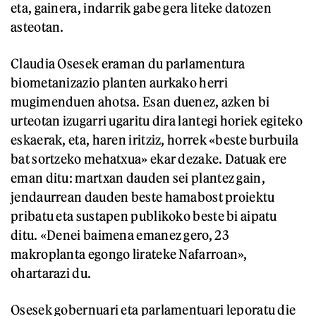
eta, gainera, indarrik gabe gera liteke datozen
asteotan.
Claudia Osesek eraman du parlamentura
biometanizazio planten aurkako herri
mugimenduen ahotsa. Esan duenez, azken bi
urteotan izugarri ugaritu dira lantegi horiek egiteko
eskaerak, eta, haren iritziz, horrek «beste burbuila
bat sortzeko mehatxua» ekar dezake. Datuak ere
eman ditu: martxan dauden sei plantez gain,
jendaurrean dauden beste hamabost proiektu
pribatu eta sustapen publikoko beste bi aipatu
ditu. «Denei baimena emanez gero, 23
makroplanta egongo lirateke Nafarroan»,
ohartarazi du.
Osesek gobernuari eta parlamentuari leporatu die