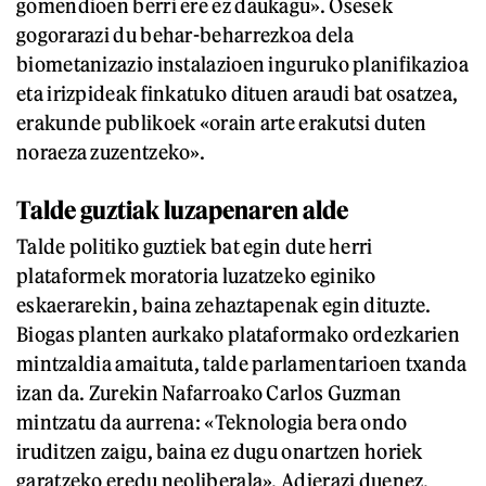
gomendioen berri ere ez daukagu». Osesek
gogorarazi du behar-beharrezkoa dela
biometanizazio instalazioen inguruko planifikazioa
eta irizpideak finkatuko dituen araudi bat osatzea,
erakunde publikoek «orain arte erakutsi duten
noraeza zuzentzeko».
Talde guztiak luzapenaren alde
Talde politiko guztiek bat egin dute herri
plataformek moratoria luzatzeko eginiko
eskaerarekin, baina zehaztapenak egin dituzte.
Biogas planten aurkako plataformako ordezkarien
mintzaldia amaituta, talde parlamentarioen txanda
izan da. Zurekin Nafarroako Carlos Guzman
mintzatu da aurrena: «Teknologia bera ondo
iruditzen zaigu, baina ez dugu onartzen horiek
garatzeko eredu neoliberala». Adierazi duenez,