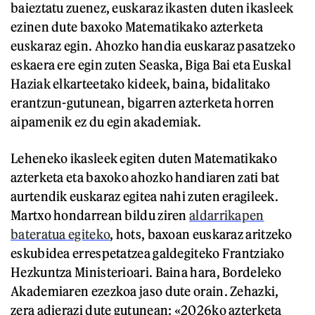
baieztatu zuenez, euskaraz ikasten duten ikasleek
ezinen dute baxoko Matematikako azterketa
euskaraz egin. Ahozko handia euskaraz pasatzeko
eskaera ere egin zuten Seaska, Biga Bai eta Euskal
Haziak elkarteetako kideek, baina, bidalitako
erantzun-gutunean, bigarren azterketa horren
aipamenik ez du egin akademiak.
Leheneko ikasleek egiten duten Matematikako
azterketa eta baxoko ahozko handiaren zati bat
aurtendik euskaraz egitea nahi zuten eragileek.
Martxo hondarrean bildu ziren
aldarrikapen
bateratua egiteko
, hots, baxoan euskaraz aritzeko
eskubidea errespetatzea galdegiteko Frantziako
Hezkuntza Ministerioari. Baina hara, Bordeleko
Akademiaren ezezkoa jaso dute orain. Zehazki,
zera adierazi dute gutunean: «2026ko azterketa