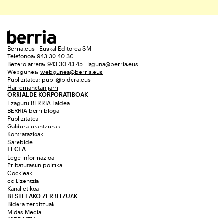
Berria.eus - Euskal Editorea SM
Telefonoa: 943 30 40 30
Bezero arreta: 943 30 43 45 | laguna@berria.eus
Webgunea:
webgunea@berria.eus
Publizitatea:
publi@bidera.eus
Harremanetan jarri
ORRIALDE KORPORATIBOAK
Ezagutu BERRIA Taldea
BERRIA berri bloga
Publizitatea
Galdera-erantzunak
Kontratazioak
Sarebide
LEGEA
Lege informazioa
Pribatutasun politika
Cookieak
cc Lizentzia
Kanal etikoa
BESTELAKO ZERBITZUAK
Bidera zerbitzuak
Midas Media