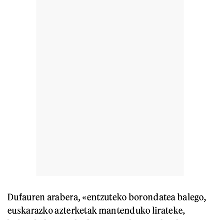
Dufauren arabera, «entzuteko borondatea balego,
euskarazko azterketak mantenduko lirateke,