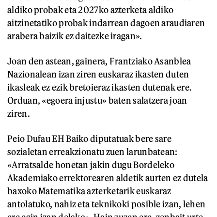
aldiko probak eta 2027ko azterketa aldiko
aitzinetatiko probak indarrean dagoen araudiaren
arabera baizik ez daitezke iragan».
Joan den astean, gainera, Frantziako Asanblea
Nazionalean izan ziren euskaraz ikasten duten
ikasleak ez ezik bretoieraz ikasten dutenak ere.
Orduan, «egoera injustu» baten salatzera joan
ziren.
Peio Dufau EH Baiko diputatuak bere sare
sozialetan erreakzionatu zuen larunbatean:
«Arratsalde honetan jakin dugu Bordeleko
Akademiako errektorearen aldetik aurten ez dutela
baxoko Matematika azterketarik euskaraz
antolatuko, nahiz eta teknikoki posible izan, lehen
ere egin izan delako». Hain zuzen ere, zenbait urte