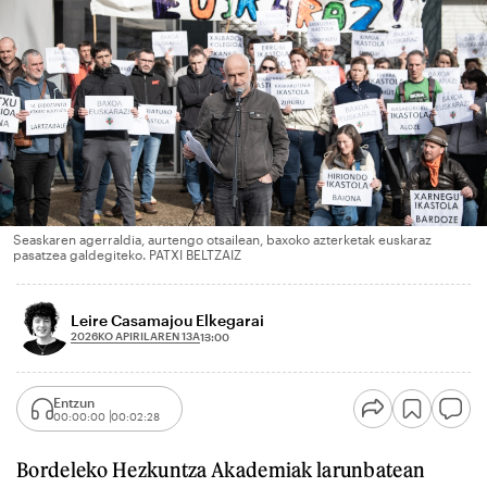
Seaskaren agerraldia, aurtengo otsailean, baxoko azterketak euskaraz
pasatzea galdegiteko. PATXI BELTZAIZ
Leire Casamajou Elkegarai
2026KO APIRILAREN 13A
13:00
Entzun
00:00:00
00:02:28
Bordeleko Hezkuntza Akademiak larunbatean