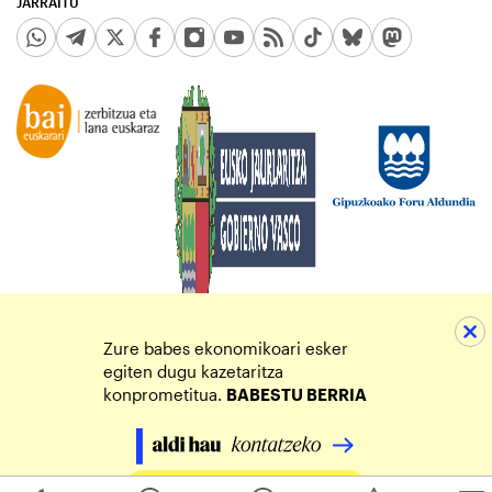
JARRAITU
Zure babes ekonomikoari esker
egiten dugu kazetaritza
konprometitua.
BABESTU BERRIA