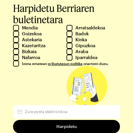
Harpidetu Berriaren
buletinetara
Mendia
Arratsaldekoa
Goizekoa
Badok
Astekaria
Kinka
Kazetaritza
Gipuzkoa
Bizkaia
Araba
Nafarroa
Iparraldea
Izena ematean
pribatutasun politika
onartzen duzu.