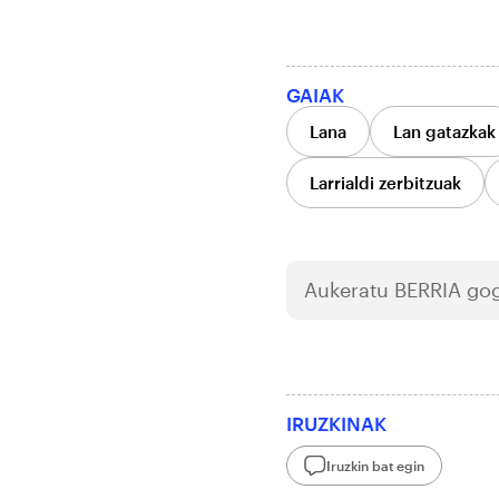
GAIAK
Lana
Lan gatazkak
Larrialdi zerbitzuak
Aukeratu
BERRIA
gog
IRUZKINAK
Iruzkin bat egin