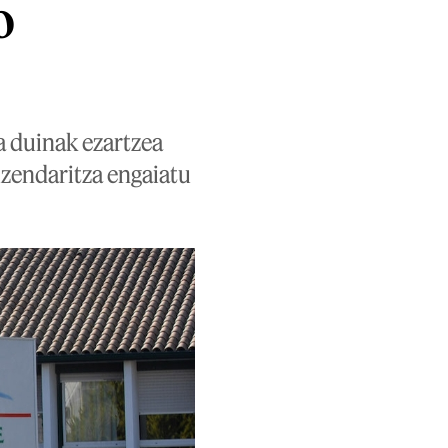
o
a duinak ezartzea
uzendaritza engaiatu