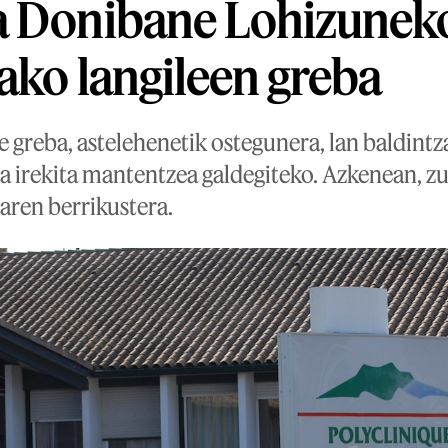
a Donibane Lohizunek
kako langileen greba
 greba, astelehenetik ostegunera, lan baldintz
zua irekita mantentzea galdegiteko. Azkenean, z
aren berrikustera.