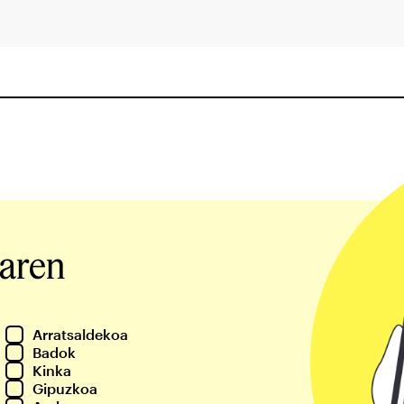
iaren
Arratsaldekoa
Badok
Kinka
Gipuzkoa