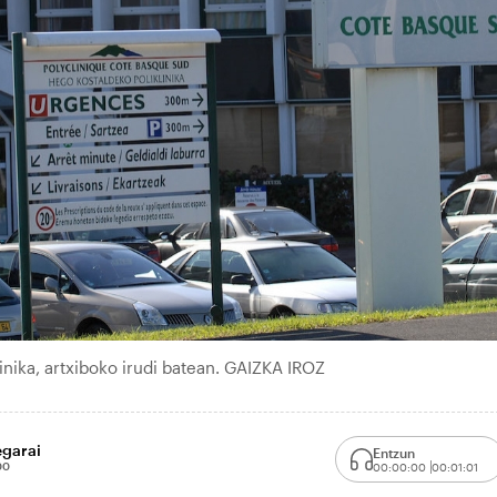
nika, artxiboko irudi batean. GAIZKA IROZ
egarai
Entzun
00
00:00:00
00:01:01