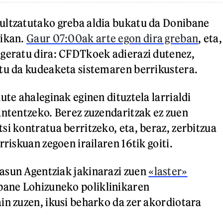
ultzatutako greba aldia bukatu da Donibane
nikan.
Gaur 07:00ak arte egon dira greban
, eta,
geratu dira: CFDTkoek adierazi dutenez,
tu da kudeaketa sistemaren berrikustera.
ute ahaleginak eginen dituztela larrialdi
antentzeko. Berez zuzendaritzak ez zuen
si kontratua berritzeko, eta, beraz, zerbitzua
rriskuan zegoen irailaren 16tik goiti.
asun Agentziak jakinarazi zuen
«laster»
ane Lohizuneko poliklinikaren
in zuzen, ikusi beharko da zer akordiotara