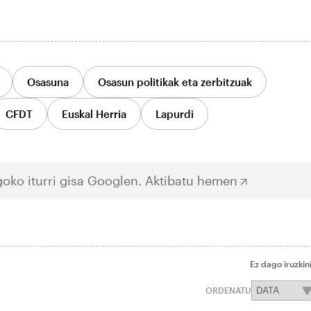
Osasuna
Osasun politikak eta zerbitzuak
CFDT
Euskal Herria
Lapurdi
oko iturri gisa Googlen.
Aktibatu hemen
Ez dago iruzkin
ORDENATU