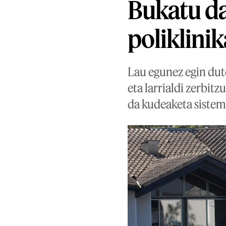
Bukatu d
poliklini
Lau egunez egin dute
eta larrialdi zerbit
da kudeaketa sistem