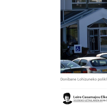
Donibane Lohizuneko polikli
Leire Casamajou Elk
2025EKO UZTAILAREN 4A
18: