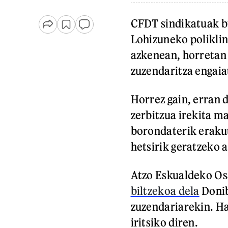
CFDT sindikatuak b
Lohizuneko polikli
azkenean, horretan 
zuzendaritza engaia
Horrez gain, erran d
zerbitzua irekita m
borondaterik erakut
hetsirik geratzeko a
Atzo Eskualdeko Os
biltzekoa dela
Donib
zuzendariarekin. Ha
iritsiko diren.