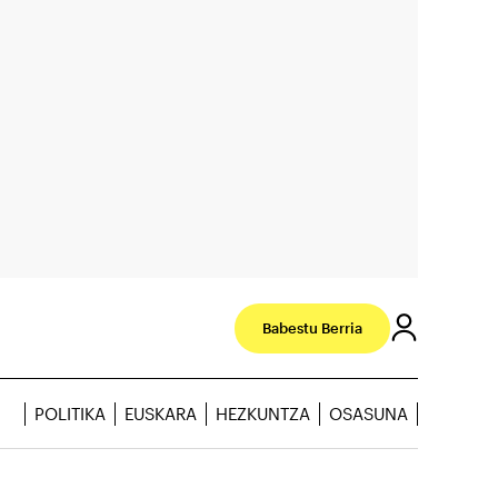
Babestu Berria
POLITIKA
EUSKARA
HEZKUNTZA
OSASUNA