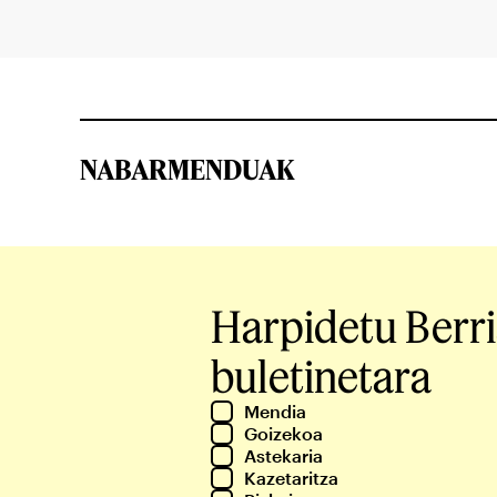
NABARMENDUAK
Harpidetu Berr
buletinetara
Mendia
Goizekoa
Astekaria
Kazetaritza