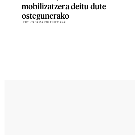
mobilizatzera deitu dute
ostegunerako
LEIRE CASAMAJOU ELKEGARAI