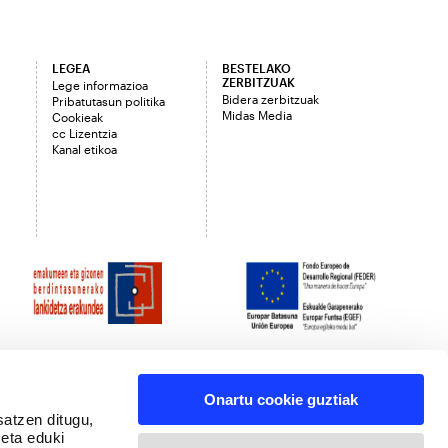
LEGEA
BESTELAKO
ZERBITZUAK
Lege informazioa
Bidera zerbitzuak
Pribatutasun politika
Midas Media
Cookieak
cc Lizentzia
Kanal etikoa
Onartu cookie guztiak
satzen ditugu,
 eta eduki