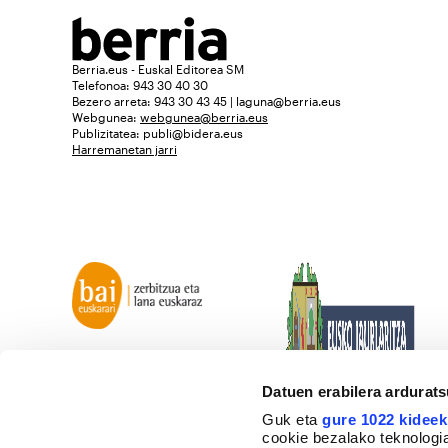
Berria.eus - Euskal Editorea SM
Telefonoa: 943 30 40 30
Bezero arreta: 943 30 43 45 | laguna@berria.eus
Webgunea:
webgunea@berria.eus
Publizitatea:
publi@bidera.eus
Harremanetan jarri
Datuen erabilera ardurat
Guk eta
gure 1022 kideek
cookie bezalako teknologia