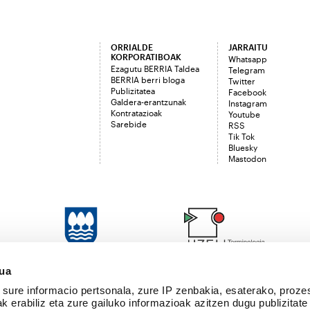
ORRIALDE
JARRAITU
KORPORATIBOAK
Whatsapp
Ezagutu BERRIA Taldea
Telegram
BERRIA berri bloga
Twitter
Publizitatea
Facebook
Galdera-erantzunak
Instagram
Kontratazioak
Youtube
Sarebide
RSS
Tik Tok
Bluesky
Mastodon
sua
sure informacio pertsonala, zure IP zenbakia, esaterako, proze
k erabiliz eta zure gailuko informazioak azitzen dugu publizitate