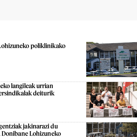
ohizuneko poliklinikako
eko langileak urrian
ersindikalak deiturik
entziak jakinarazi du
la Donibane Lohizuneko