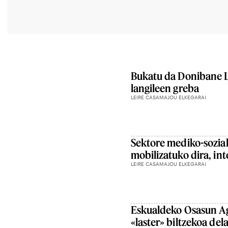
Bukatu da Donibane L
langileen greba
LEIRE CASAMAJOU ELKEGARAI
Sektore mediko-sozial
mobilizatuko dira, int
LEIRE CASAMAJOU ELKEGARAI
Eskualdeko Osasun Ag
«laster» biltzekoa de