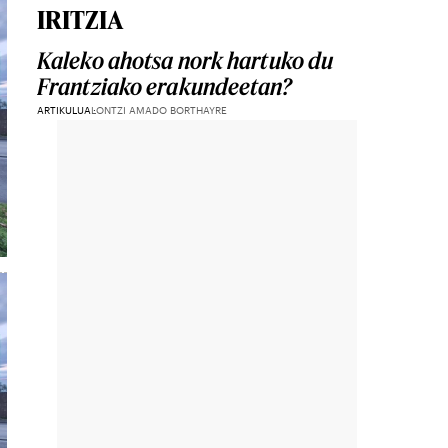
IRITZIA
Kaleko ahotsa nork hartuko du
Frantziako erakundeetan?
ARTIKULUA
LONTZI AMADO BORTHAYRE