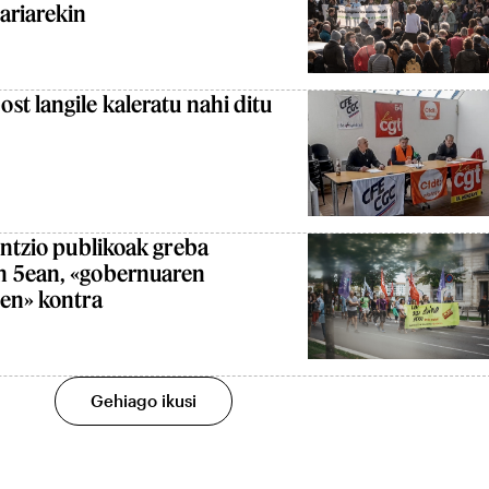
ariarekin
t langile kaleratu nahi ditu
untzio publikoak greba
n 5ean, «gobernuaren
ten» kontra
Gehiago ikusi