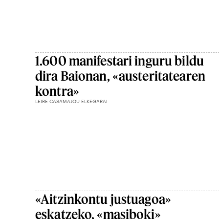
1.600 manifestari inguru bildu
dira Baionan, «austeritatearen
kontra»
LEIRE CASAMAJOU ELKEGARAI
«Aitzinkontu justuagoa»
eskatzeko, «masiboki»