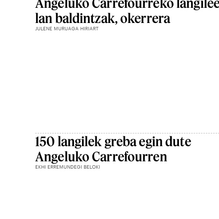
Angeluko Carrefourreko langile
lan baldintzak, okerrera
JULENE MURUAGA HIRIART
150 langilek greba egin dute
Angeluko Carrefourren
EKHI ERREMUNDEGI BELOKI