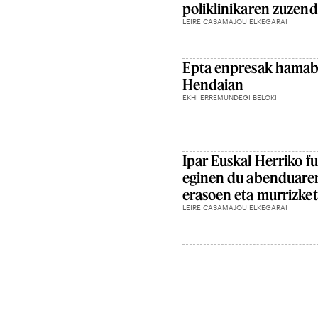
poliklinikaren zuzend
LEIRE CASAMAJOU ELKEGARAI
Epta enpresak hamabos
Hendaian
EKHI ERREMUNDEGI BELOKI
Ipar Euskal Herriko f
eginen du abenduare
erasoen eta murrizke
LEIRE CASAMAJOU ELKEGARAI