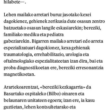
hilabete—.
Lehen mailako arretari buruz jasotako kexei
dagokienez, gehienek zerikusia dute osasun zentro
batzuetako osasun langile eskasiarekin; bereziki,
familiako mediku eta pediatra
gabeziarekin. Bigarren mailako arretari edo arreta
espezializatuari dagokionez, kexa gehienak
traumatologia, errehabilitazio, urologia eta
oftalmologiako espezialitateetan izan dira, bai eta
proba diagnostikoetan ere, bereziki erresonantzia
magnetikoetan.
Arartekoarentzat, «bereziki kezkagarria» da
Basurtuko ospitaleko (Bilbo) oinaren eta
belaunaren unitateen egoera; izan ere, ia kasu
guztietan, lehen kontsultetarako eta