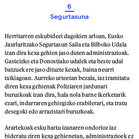
6
Segurtasuna
Herritarren eskubideei dagokien arloan, Eusko
Jaurlaritzako Segurtasun Saila eta Bilboko Udala
izan dira kexa gehien jaso duten administrazioak.
Gasteizko eta Donostiako udalek eta beste udal
batzuek ere jaso dituzte kexak, baina neurri
txikiagoan. Aurreko urteetan bezala, iaz tramitatu
diren kexa gehienak Poliziaren jardunari
buruzkoak izan dira, hala nola barne ikerketarik
ezari, indarraren gehiegizko erabilerari, eta tratu
desegoki edo arrazistari buruzkoak.
Arartekoak esku hartu izanaren ondorioz iaz
bideratu ziren kexa gehienetan, administrazioek ez