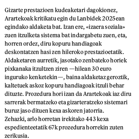
Gizarte prestazioen kudeaketari dagokionez,
Arartekoak kritikatu egin du Lanbidek 2025ean
egindako aldaketa bat. Izan ere, «izaera soziala»
zuen itzulketa sistema bat indargabetu zuen, eta,
horren ordez, diru kopuru handiagoak
deskontatzen hasi zen hileroko prestazioetatik.
Aldaketaren aurretik, jasotako zenbateko horiek
pixkanaka itzultzen ziren —hilean 30 euro
inguruko kenketekin—, baina aldaketaz geroztik,
kaltetuek askoz kopuru handiagoak itzuli behar
dituzte. Prozedura hori izan da Arartekoak iaz diru
sarrerak bermatzeko eta gizarteratzeko sistemari
buruz jaso dituen kexa askoren jatorria.
Zehazki, arlo horretan irekitako 443 kexa
espedienteetatik 67k prozedura horrekin zuten
zerikusia.