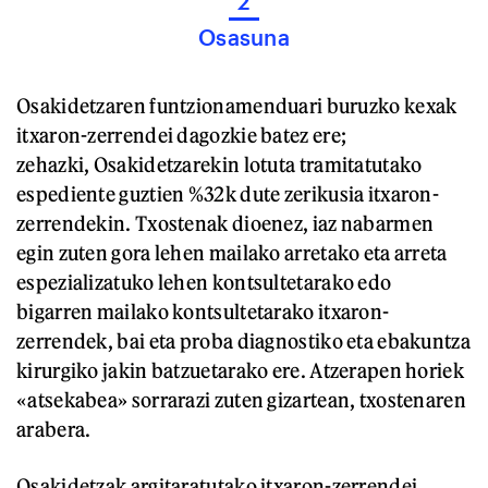
2
Osasuna
Osakidetzaren funtzionamenduari buruzko kexak
itxaron-zerrendei dagozkie batez ere;
zehazki, Osakidetzarekin lotuta tramitatutako
espediente guztien %32k dute zerikusia itxaron-
zerrendekin. Txostenak dioenez, iaz nabarmen
egin zuten gora lehen mailako arretako eta arreta
espezializatuko lehen kontsultetarako edo
bigarren mailako kontsultetarako itxaron-
zerrendek, bai eta proba diagnostiko eta ebakuntza
kirurgiko jakin batzuetarako ere. Atzerapen horiek
«atsekabea» sorrarazi zuten gizartean, txostenaren
arabera.
Osakidetzak argitaratutako itxaron-zerrendei