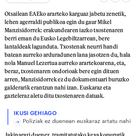
Otsailean EAEko ararteko karguaz jabetu zenetik,
lehen agerraldi publikoa egin du gaur Mikel
Manzisidorrek: erakundearen iazko txostenaren
berri eman du Eusko Legebiltzarrean, bere
lantaldeak lagunduta. Txostenak neurri handi
batean aurreko arduradunen lana jasotzen du, hala
nola Manuel Lezertua aurreko arartekoarena, eta,
beraz, txostenaren ondorioak bere egin dituen
arren, Manzisidorrek ez du dokumentuari buruzko
galderarik erantzun nahi izan. Euskaraz eta
gazteleraz aletu ditu txostenaren datuak.
IKUSI GEHIAGO
Poliziak ez duenean euskaraz artatu nahi
Jakinarazi duenez, tramitatutako kexa kopururik