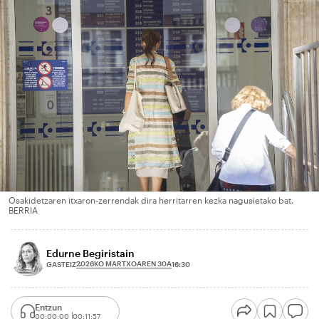
Osakidetzaren itxaron-zerrendak dira herritarren kezka nagusietako bat.
BERRIA
Edurne Begiristain
2026KO MARTXOAREN 30A
GASTEIZ
16:30
Entzun
00:00:00
00:11:57