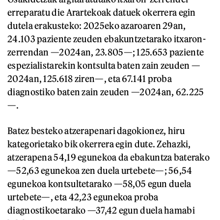
erreparatu die Arartekoak datuek okerrera egin
dutela erakusteko: 2025eko azaroaren 29an,
24.103 paziente zeuden ebakuntzetarako itxaron-
zerrendan —2024an, 23.805—; 125.653 paziente
espezialistarekin kontsulta baten zain zeuden —
2024an, 125.618 ziren—, eta 67.141 proba
diagnostiko baten zain zeuden —2024an, 62.225
—.
Batez besteko atzerapenari dagokionez, hiru
kategorietako bik okerrera egin dute. Zehazki,
atzerapena 54,19 egunekoa da ebakuntza baterako
—52,63 egunekoa zen duela urtebete—; 56,54
egunekoa kontsultetarako —58,05 egun duela
urtebete—, eta 42,23 egunekoa proba
diagnostikoetarako —37,42 egun duela hamabi