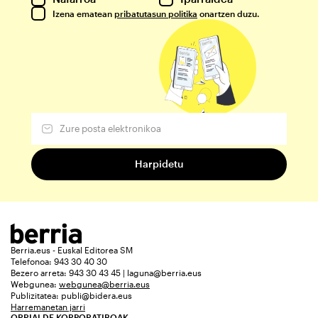
Izena ematean
pribatutasun politika
onartzen duzu.
Berria.eus - Euskal Editorea SM
Telefonoa: 943 30 40 30
Bezero arreta: 943 30 43 45 | laguna@berria.eus
Webgunea:
webgunea@berria.eus
Publizitatea:
publi@bidera.eus
Harremanetan jarri
ORRIALDE KORPORATIBOAK