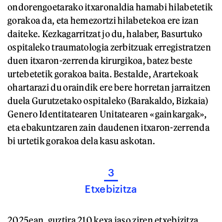
ondorengoetarako itxaronaldia hamabi hilabetetik
gorakoa da, eta hemezortzi hilabetekoa ere izan
daiteke. Kezkagarritzat jo du, halaber, Basurtuko
ospitaleko traumatologia zerbitzuak erregistratzen
duen itxaron-zerrenda kirurgikoa, batez beste
urtebetetik gorakoa baita. Bestalde, Arartekoak
ohartarazi du oraindik ere bere horretan jarraitzen
duela Gurutzetako ospitaleko (Barakaldo, Bizkaia)
Genero Identitatearen Unitatearen «gainkargak»,
eta ebakuntzaren zain daudenen itxaron-zerrenda
bi urtetik gorakoa dela kasu askotan.
3
Etxebizitza
2025ean, guztira 210 kexa jaso ziren etxebizitza