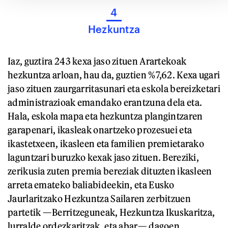
4
Hezkuntza
Iaz, guztira 243 kexa jaso zituen Arartekoak
hezkuntza arloan, hau da, guztien %7,62. Kexa ugari
jaso zituen zaurgarritasunari eta eskola bereizketari
administrazioak emandako erantzuna dela eta.
Hala, eskola mapa eta hezkuntza plangintzaren
garapenari, ikasleak onartzeko prozesuei eta
ikastetxeen, ikasleen eta familien premietarako
laguntzari buruzko kexak jaso zituen. Bereziki,
zerikusia zuten premia bereziak dituzten ikasleen
arreta emateko baliabideekin, eta Eusko
Jaurlaritzako Hezkuntza Sailaren zerbitzuen
partetik —Berritzeguneak, Hezkuntza Ikuskaritza,
lurralde ordezkaritzak, eta abar— dagoen