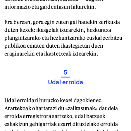
informazio eta gardentasun faltarekin.
Era berean, gora egin zuten gai hauekin zerikusia
duten kexek: ikasgelak ixtearekin, hezkuntza
plangintzarako eta hezkuntzarako euskal zerbitzu
publikoa ematen duten ikastegietan duen
eraginarekin eta ikastetxeak ixtearekin.
5
Udal errolda
Udal erroldari buruzko kexei dagokienez,
Arartekoak ohartarazi du «zailtasunak» daudela
errolda erregistrora sartzeko, udal batzuek
eskakizun gehigarriak ezarri dituztelako errolda