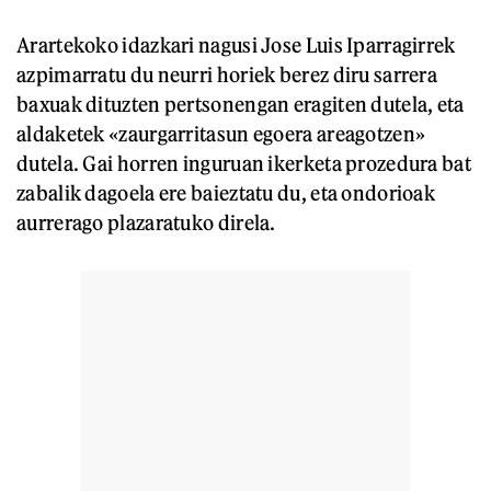
Arartekoko idazkari nagusi Jose Luis Iparragirrek
azpimarratu du neurri horiek berez diru sarrera
baxuak dituzten pertsonengan eragiten dutela, eta
aldaketek «zaurgarritasun egoera areagotzen»
dutela. Gai horren inguruan ikerketa prozedura bat
zabalik dagoela ere baieztatu du, eta ondorioak
aurrerago plazaratuko direla.