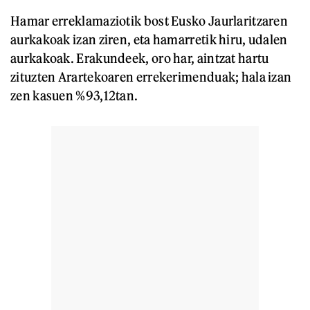
Hamar erreklamaziotik bost Eusko Jaurlaritzaren
aurkakoak izan ziren, eta hamarretik hiru, udalen
aurkakoak. Erakundeek, oro har, aintzat hartu
zituzten Arartekoaren errekerimenduak; hala izan
zen kasuen %93,12tan.