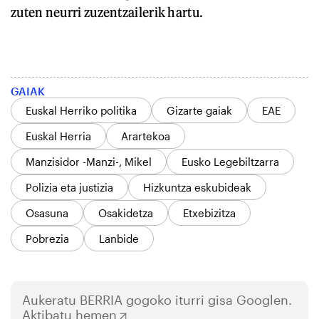
zuten neurri zuzentzailerik hartu.
GAIAK
Euskal Herriko politika
Gizarte gaiak
EAE
Euskal Herria
Arartekoa
Manzisidor -Manzi-, Mikel
Eusko Legebiltzarra
Polizia eta justizia
Hizkuntza eskubideak
Osasuna
Osakidetza
Etxebizitza
Pobrezia
Lanbide
Aukeratu
BERRIA
gogoko iturri gisa Googlen.
Aktibatu hemen