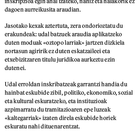
inskripzioa egin ahal izateko, nahiz eta halakorik ez
dagoen aurreikusita araudian.
Jasotako kexak aztertuta, zera ondorioztatu du
erakundeak: udal batzuek araudia aplikatzeko
duten moduak «oztopo larriak» jartzen dizkiela
nortasun agiririk ez duten eskatzaileei eta
etxebizitzaren titulu juridikoa aurkeztu ezin
dutenei.
Udal erroldan inskribatzeak garrantzi handia du
hainbat eskubide zibil, politiko, ekonomiko, sozial
eta kultural eskuratzeko, eta instituzioak
azpimarratu du tramitazioaren epe luzeak
«kaltegarriak» izaten direla eskubide horiek
eskuratu nahi dituenarentzat.