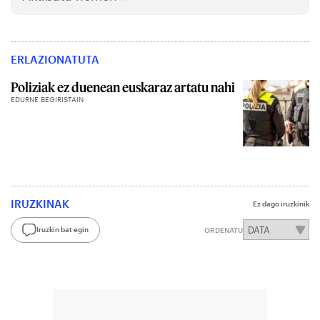
ERLAZIONATUTA
Poliziak ez duenean euskaraz artatu nahi
EDURNE BEGIRISTAIN
IRUZKINAK
Ez dago iruzkinik
Iruzkin bat egin
ORDENATU