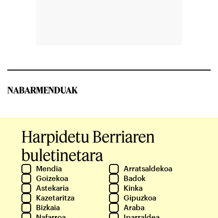
NABARMENDUAK
Harpidetu Berriaren
buletinetara
Mendia
Arratsaldekoa
Goizekoa
Badok
Astekaria
Kinka
Kazetaritza
Gipuzkoa
Bizkaia
Araba
Nafarroa
Iparraldea