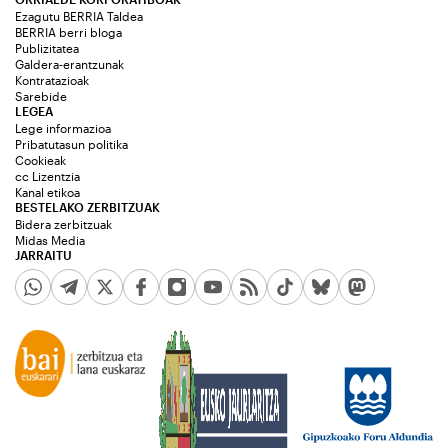
Ezagutu BERRIA Taldea
BERRIA berri bloga
Publizitatea
Galdera-erantzunak
Kontratazioak
Sarebide
LEGEA
Lege informazioa
Pribatutasun politika
Cookieak
cc Lizentzia
Kanal etikoa
BESTELAKO ZERBITZUAK
Bidera zerbitzuak
Midas Media
JARRAITU