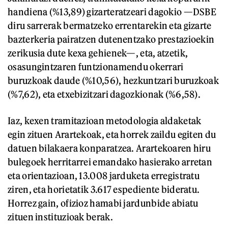
handiena (%13,89) gizarteratzeari dagokio —DSBE
diru sarrerak bermatzeko errentarekin eta gizarte
bazterkeria pairatzen dutenentzako prestazioekin
zerikusia dute kexa gehienek—, eta, atzetik,
osasungintzaren funtzionamendu okerrari
buruzkoak daude (%10,56), hezkuntzari buruzkoak
(%7,62), eta etxebizitzari dagozkionak (%6,58).
Iaz, kexen tramitazioan metodologia aldaketak
egin zituen Arartekoak, eta horrek zaildu egiten du
datuen bilakaera konparatzea. Arartekoaren hiru
bulegoek herritarrei emandako hasierako arretan
eta orientazioan, 13.008 jarduketa erregistratu
ziren, eta horietatik 3.617 espediente bideratu.
Horrez gain, ofizioz hamabi jardunbide abiatu
zituen instituzioak berak.