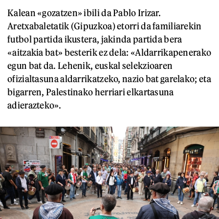
Kalean «gozatzen» ibili da Pablo Irizar.
Aretxabaletatik (Gipuzkoa) etorri da familiarekin
futbol partida ikustera, jakinda partida bera
«aitzakia bat» besterik ez dela: «Aldarrikapenerako
egun bat da. Lehenik, euskal selekzioaren
ofizialtasuna aldarrikatzeko, nazio bat garelako; eta
bigarren, Palestinako herriari elkartasuna
adierazteko».