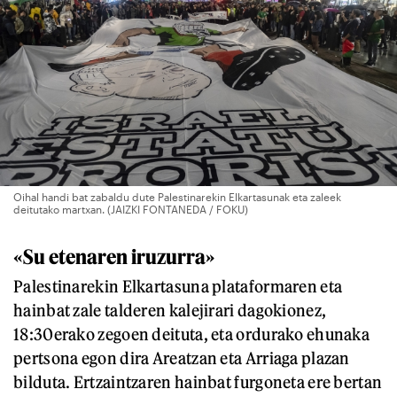
Oihal handi bat zabaldu dute Palestinarekin Elkartasunak eta zaleek
deitutako martxan. (JAIZKI FONTANEDA / FOKU)
«Su etenaren iruzurra»
Palestinarekin Elkartasuna plataformaren eta
hainbat zale talderen kalejirari dagokionez,
18:30erako zegoen deituta, eta ordurako ehunaka
pertsona egon dira Areatzan eta Arriaga plazan
bilduta. Ertzaintzaren hainbat furgoneta ere bertan