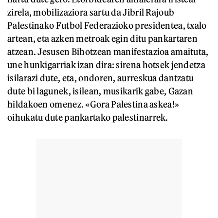
zirela, mobilizaziora sartu da Jibril Rajoub
Palestinako Futbol Federazioko presidentea, txalo
artean, eta azken metroak egin ditu pankartaren
atzean. Jesusen Bihotzean manifestazioa amaituta,
une hunkigarriak izan dira: sirena hotsek jendetza
isilarazi dute, eta, ondoren, aurreskua dantzatu
dute bi lagunek, isilean, musikarik gabe, Gazan
hildakoen omenez. «Gora Palestina askea!»
oihukatu dute pankartako palestinarrek.