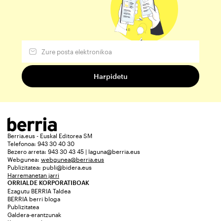
Berria.eus - Euskal Editorea SM
Telefonoa: 943 30 40 30
Bezero arreta: 943 30 43 45 | laguna@berria.eus
Webgunea:
webgunea@berria.eus
Publizitatea:
publi@bidera.eus
Harremanetan jarri
ORRIALDE KORPORATIBOAK
Ezagutu BERRIA Taldea
BERRIA berri bloga
Publizitatea
Galdera-erantzunak