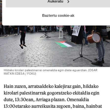
Aukeratu
fitxategiak erabiltzen ditu. Zure esperientzia eta zerbitzuak
hobetzeko asmoz, cookie teknologiaz baliatzen gara. Ohar
hau onartuz gero, teknologia hori erabiltzeko baimen
esplizitua ematen diguzu.
Gehiago irakurri
Baztertu cookie-ak
Hildako kirolari palestinarrei omenaldia egin diete eguerdian. (OSAR
MATXIN EDESA / FOKU)
Hain zuzen, arratsaldeko kalejiraz gain, hildako
kirolari palestinarrak gogoratzeko ekitaldia egin
dute, 13:30ean, Arriaga plazan. Omenaldia
13:00etarako aurreikusita zegoen, baina, hainbat