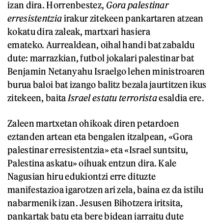
izan dira. Horrenbestez,
Gora palestinar
erresistentzia
irakur zitekeen pankartaren atzean
kokatu dira zaleak, martxari hasiera
emateko. Aurrealdean, oihal handi bat zabaldu
dute: marrazkian, futbol jokalari palestinar bat
Benjamin Netanyahu Israelgo lehen ministroaren
burua baloi bat izango balitz bezala jaurtitzen ikus
zitekeen, baita
Israel estatu terrorista
esaldia ere.
Zaleen martxetan ohikoak diren petardoen
eztanden artean eta bengalen itzalpean, «Gora
palestinar erresistentzia» eta «Israel suntsitu,
Palestina askatu» oihuak entzun dira. Kale
Nagusian hiru edukiontzi erre dituzte
manifestazioa igarotzen ari zela, baina ez da istilu
nabarmenik izan. Jesusen Bihotzera iritsita,
pankartak batu eta bere bidean jarraitu dute