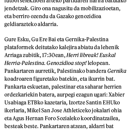
futbol selekzioen arteko partidaren harira batutako
jendetzak. Giro ona nagusitu da mobilizazioetan,
eta berriro ozendu da Gazako genozidioa
geldiarazteko aldarria.
Gure Esku, Gu Ere Bai eta Gernika-Palestina
plataformek deitutako kalejira abiatu da lehenik
Arriaga zubitik, 17:30ean,
Herri libreak! Euskal
Herria-Palestina. Genozidioa stop!
lelopean.
Pankartaren aurretik, Palestinako bandera
Gernika
koadroaren figuretako batekin, eta ikurrin bat.
Pankarta eskuetan, palestinar eta saharar herrien
ordezkariekin batera, aurpegi ezagun ugari: Xabier
Usabiaga ETBko kazetaria, Izortze Santin EHUko
ikerlaria, Mikel San Jose Athleticeko jokalari ohia
eta Agus Hernan Foro Sozialeko koordinatzailea,
besteak beste. Pankartaren atzean, aldarri bat