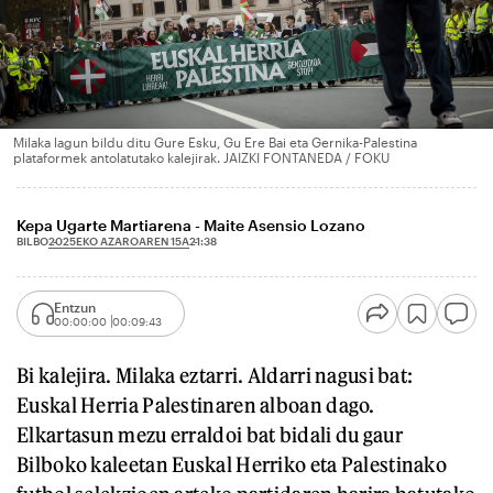
Milaka lagun bildu ditu Gure Esku, Gu Ere Bai eta Gernika-Palestina
plataformek antolatutako kalejirak. JAIZKI FONTANEDA / FOKU
Kepa Ugarte Martiarena - Maite Asensio Lozano
2025EKO AZAROAREN 15A
BILBO
21:38
Entzun
00:00:00
00:09:43
Bi kalejira. Milaka eztarri. Aldarri nagusi bat:
Euskal Herria Palestinaren alboan dago.
Elkartasun mezu erraldoi bat bidali du gaur
Bilboko kaleetan Euskal Herriko eta Palestinako