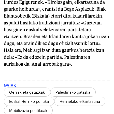
Lurdes Egigurenek. «Kirolaz gain, elkartasuna da
gaurko helburua», erantsi du Bego Aspiazuk. Biak
Elantxobetik (Bizkaia) etorri dira kuadrillarekin,
aspaldi hasitako tradizioari jarraituz: «Gaztetan
hasi ginen euskal selekzioaren partidetara
etortzen. Brasilen eta Irlandaren kontra jokatu izan
dugu, eta oraindik ez dugu ofizialtasunik lortu».
Hala ere, biek argi izan dute gaurkoa berezia izan
dela: «Ez da edozein partida. Palestinaren
aurkakoa da. Anai-arrebak gara».
GAIAK
Gerrak eta gatazkak
Palestinako gatazka
Euskal Herriko politika
Herriekiko elkartasuna
Mobilizazio politikoak