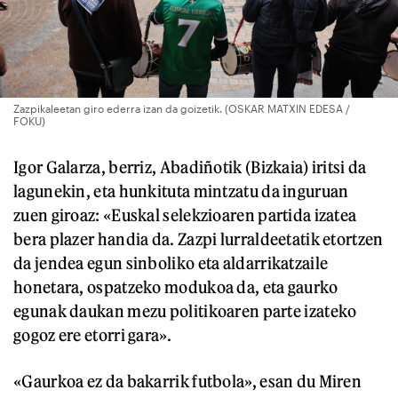
Zazpikaleetan giro ederra izan da goizetik. (OSKAR MATXIN EDESA /
FOKU)
Igor Galarza, berriz, Abadiñotik (Bizkaia) iritsi da
lagunekin, eta hunkituta mintzatu da inguruan
zuen giroaz: «Euskal selekzioaren partida izatea
bera plazer handia da. Zazpi lurraldeetatik etortzen
da jendea egun sinboliko eta aldarrikatzaile
honetara, ospatzeko modukoa da, eta gaurko
egunak daukan mezu politikoaren parte izateko
gogoz ere etorri gara».
«Gaurkoa ez da bakarrik futbola», esan du Miren