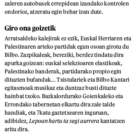
zaleren autobusek errepidean izandako kontrolen
ondorioz, atzeratu egin behar izan dute.
Giro ona goizetik
Arratsaldeko kalejirak ez ezik, Euskal Herriaren eta
Palestinaren arteko partidak egun osoan girotu du
Bilbo. Zazpikaleak, bereziki, berdez tindatu dira
apurka goizean: euskal selekzioaren elastikoak,
Palestinako banderak, partidarako propio egin
dituzten bufandak... Txistulariek eta Bilbo Kantari
egitasmoak musikaz eta dantzaz busti dituzte
hainbat txoko. Bazkalordurako Goienkaleko eta
Errondako tabernetan elkartu dira zale talde
handiak, eta 7katu gaztetxearen inguruan,
adibidez,
Lepoan hartu ta segi aurrera
kantatzen
aritu dira.