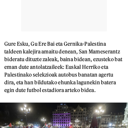
Gure Esku, Gu Ere Bai eta Gernika-Palestina
taldeen kalejira amaitu denean, San Mameserantz
bideratu dituzte zaleak, baina bidean, ezusteko bat
eman dute antolatzaileek: Euskal Herriko eta
Palestinako selekzioak autobus banatan agertu
dira, eta han bildutako ehunka lagunekin batera
egin dute futbol estadiora arteko bidea.