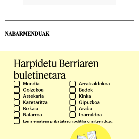
NABARMENDUAK
Harpidetu Berriaren
buletinetara
Mendia
Arratsaldekoa
Goizekoa
Badok
Astekaria
Kinka
Kazetaritza
Gipuzkoa
Bizkaia
Araba
Nafarroa
Iparraldea
Izena ematean
pribatutasun politika
onartzen duzu.