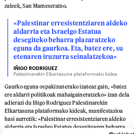
zaleek, San Mameseraino.
«Palestinar erresistentziaren aldeko
aldarria eta Israelgo Estatua
desegiteko beharra plazaratzeko
eguna da gaurkoa. Eta, batez ere, su
etenaren iruzurra seinalatzekoa»
IÑIGO RODRIGUEZ
Palestinarekin Elkartasuna plataformako kidea
Gaurko eguna ospakizunerako izateaz gain, «batez
ere aldarri politikoak mahaigaineratzeko» izan dela
adierazi du Iñigo Rodriguez Palestinarekin
Elkartasuna plataformako kideak, manifestazioa
hasi aurretik: «Palestinar erresistentziaren aldeko
aldarria eta Israelgo Estatua desegitearen beharra