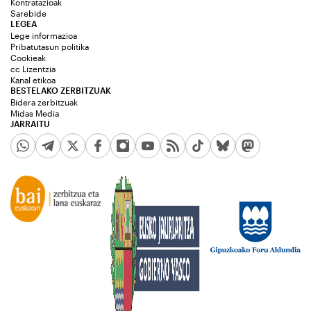
Kontratazioak
Sarebide
LEGEA
Lege informazioa
Pribatutasun politika
Cookieak
cc Lizentzia
Kanal etikoa
BESTELAKO ZERBITZUAK
Bidera zerbitzuak
Midas Media
JARRAITU