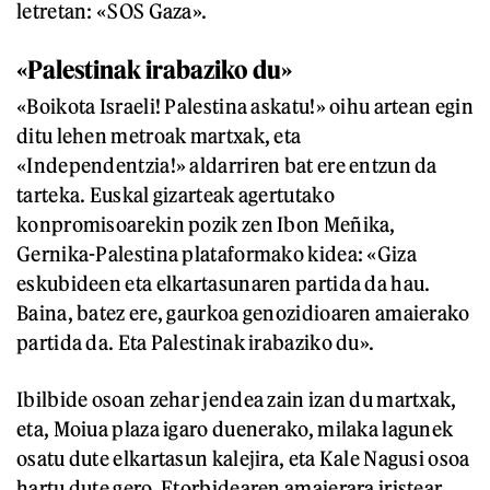
letretan: «SOS Gaza».
«Palestinak irabaziko du»
«Boikota Israeli! Palestina askatu!» oihu artean egin
ditu lehen metroak martxak, eta
«Independentzia!» aldarriren bat ere entzun da
tarteka. Euskal gizarteak agertutako
konpromisoarekin pozik zen Ibon Meñika,
Gernika-Palestina plataformako kidea: «Giza
eskubideen eta elkartasunaren partida da hau.
Baina, batez ere, gaurkoa genozidioaren amaierako
partida da. Eta Palestinak irabaziko du».
Ibilbide osoan zehar jendea zain izan du martxak,
eta, Moiua plaza igaro duenerako, milaka lagunek
osatu dute elkartasun kalejira, eta Kale Nagusi osoa
hartu dute gero. Etorbidearen amaierara iristear