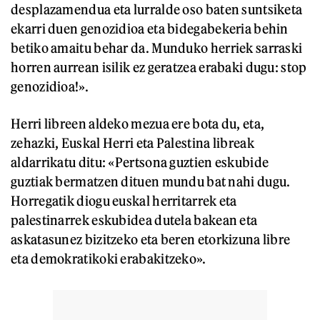
desplazamendua eta lurralde oso baten suntsiketa
ekarri duen genozidioa eta bidegabekeria behin
betiko amaitu behar da. Munduko herriek sarraski
horren aurrean isilik ez geratzea erabaki dugu: stop
genozidioa!».
Herri libreen aldeko mezua ere bota du, eta,
zehazki, Euskal Herri eta Palestina libreak
aldarrikatu ditu: «Pertsona guztien eskubide
guztiak bermatzen dituen mundu bat nahi dugu.
Horregatik diogu euskal herritarrek eta
palestinarrek eskubidea dutela bakean eta
askatasunez bizitzeko eta beren etorkizuna libre
eta demokratikoki erabakitzeko».