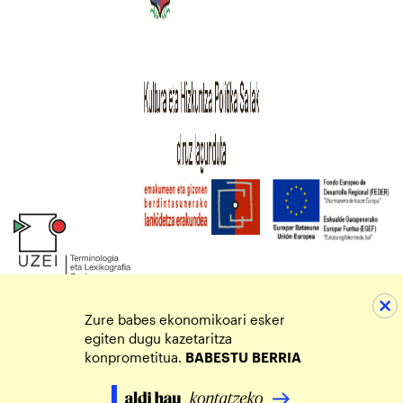
Zure babes ekonomikoari esker
egiten dugu kazetaritza
konprometitua.
BABESTU
BERRIA