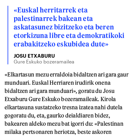
«Euskal herritarrek eta
palestinarrek bakean eta
askatasunez bizitzeko eta beren
etorkizuna libre eta demokratikoki
erabakitzeko eskubidea dute»
JOSU ETXABURU
Gure Eskuko bozeramailea
«Elkartasun mezu erraldoia bidaltzen ari gara gaur
munduari. Euskal Herriaren irudirik onena
bidaltzen ari gara munduari», goratu du Josu
Etxaburu Gure Eskuko bozeramaileak. Kirola
elkartasuna sustatzeko tresna izatea nahi dutela
gogoratu du, eta, gaurko deialdiaren bidez,
bakearen aldeko mezu bat igorri du: «Palestinan
milaka pertsonaren heriotza, beste askoren