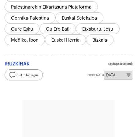
Palestinarekin Elkartasuna Plataforma
Gernika-Palestina
Euskal Selekzioa
Gure Esku
Gu Ere Bai!
Etxaburu, Josu
Meñika, Ibon
Euskal Herria
Bizkaia
IRUZKINAK
Ez dago iruzkinik
Iruzkin bat egin
ORDENATU