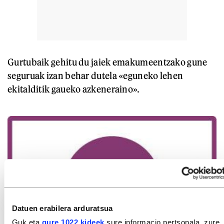
Gurtubaik gehitu du jaiek emakumeentzako gune
seguruak izan behar dutela «eguneko lehen
ekitalditik gaueko azkeneraino».
Datuen erabilera arduratsua
Guk eta
gure 1022 kideek
sure informacio pertsonala, zure