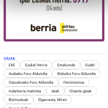
GAIAK
EAE
Euskal Herria
Emakunde
Eudel
Arabako Foru Aldundia
Bizkaiko Foru Aldundia
Gipuzkoako Foru Aldundia
Feminismoa
Indarkeria matxista
Jaiak
Gizarte gaiak
Bizimoduak
Elgarresta, Miren