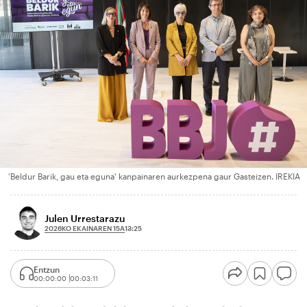
'Beldur Barik, gau eta eguna' kanpainaren aurkezpena gaur Gasteizen. IREKIA
Julen Urrestarazu
2026KO EKAINAREN 15A
13:25
Entzun
00:00:00
00:03:11