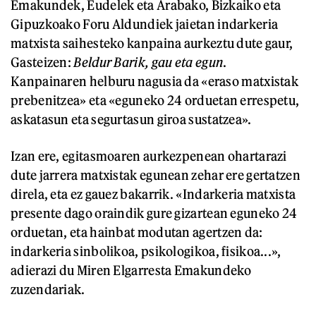
Emakundek, Eudelek eta Arabako, Bizkaiko eta
Gipuzkoako Foru Aldundiek jaietan indarkeria
matxista saihesteko kanpaina aurkeztu dute gaur,
Gasteizen:
Beldur Barik, gau eta egun
.
Kanpainaren helburu nagusia da «eraso matxistak
prebenitzea» eta «eguneko 24 orduetan errespetu,
askatasun eta segurtasun giroa sustatzea».
Izan ere, egitasmoaren aurkezpenean ohartarazi
dute jarrera matxistak egunean zehar ere gertatzen
direla, eta ez gauez bakarrik. «Indarkeria matxista
presente dago oraindik gure gizartean eguneko 24
orduetan, eta hainbat modutan agertzen da:
indarkeria sinbolikoa, psikologikoa, fisikoa...»,
adierazi du Miren Elgarresta Emakundeko
zuzendariak.