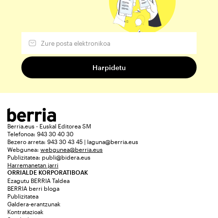
Berria.eus - Euskal Editorea SM
Telefonoa: 943 30 40 30
Bezero arreta: 943 30 43 45 | laguna@berria.eus
Webgunea:
webgunea@berria.eus
Publizitatea:
publi@bidera.eus
Harremanetan jarri
ORRIALDE KORPORATIBOAK
Ezagutu BERRIA Taldea
BERRIA berri bloga
Publizitatea
Galdera-erantzunak
Kontratazioak