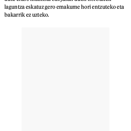
laguntza eskatuz gero emakume hori entzuteko eta
bakarrik ez uzteko.