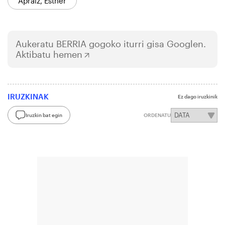
Apraiz, Esther
Aukeratu
BERRIA
gogoko iturri gisa Googlen.
Aktibatu hemen
IRUZKINAK
Ez dago iruzkinik
Iruzkin bat egin
ORDENATU