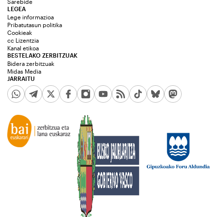
Sarebide
LEGEA
Lege informazioa
Pribatutasun politika
Cookieak
cc Lizentzia
Kanal etikoa
BESTELAKO ZERBITZUAK
Bidera zerbitzuak
Midas Media
JARRAITU