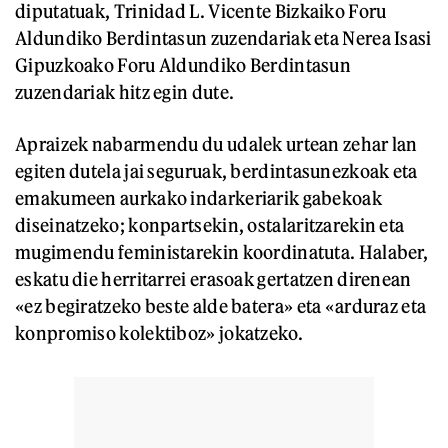
diputatuak, Trinidad L. Vicente Bizkaiko Foru
Aldundiko Berdintasun zuzendariak eta Nerea Isasi
Gipuzkoako Foru Aldundiko Berdintasun
zuzendariak hitz egin dute.
Apraizek nabarmendu du udalek urtean zehar lan
egiten dutela jai seguruak, berdintasunezkoak eta
emakumeen aurkako indarkeriarik gabekoak
diseinatzeko; konpartsekin, ostalaritzarekin eta
mugimendu feministarekin koordinatuta. Halaber,
eskatu die herritarrei erasoak gertatzen direnean
«ez begiratzeko beste alde batera» eta «arduraz eta
konpromiso kolektiboz» jokatzeko.