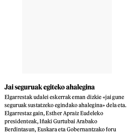
Jai seguruak egiteko ahalegina
Elgarrestak udalei eskerrak eman dizkie «jai gune
seguruak sustatzeko egindako ahalegina» dela eta.
Elgarrestaz gain, Esther Apraiz Eudeleko
presidenteak, Iñaki Gurtubai Arabako
Berdintasun, Euskara eta Gobernantzako foru