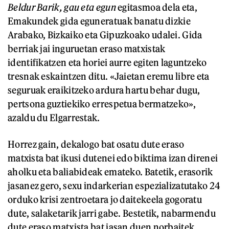
Beldur Barik, gau eta egun
egitasmoa dela eta,
Emakundek gida eguneratuak banatu dizkie
Arabako, Bizkaiko eta Gipuzkoako udalei. Gida
berriak jai inguruetan eraso matxistak
identifikatzen eta horiei aurre egiten laguntzeko
tresnak eskaintzen ditu. «Jaietan eremu libre eta
seguruak eraikitzeko ardura hartu behar dugu,
pertsona guztiekiko errespetua bermatzeko»,
azaldu du Elgarrestak.
Horrez gain, dekalogo bat osatu dute eraso
matxista bat ikusi dutenei edo biktima izan direnei
aholku eta baliabideak emateko. Batetik, erasorik
jasanez gero, sexu indarkerian espezializatutako 24
orduko krisi zentroetara jo daitekeela gogoratu
dute, salaketarik jarri gabe. Bestetik, nabarmendu
dute eraso matxista bat jasan duen norbaitek