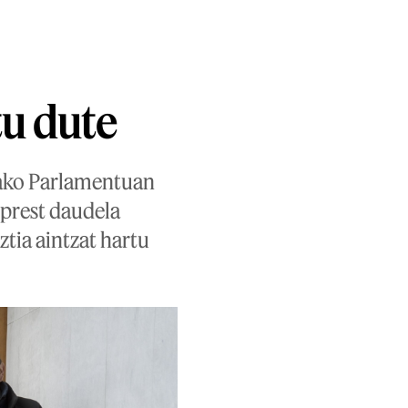
tu dute
oako Parlamentuan
 prest daudela
tia aintzat hartu