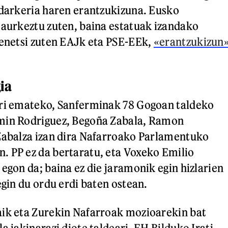
ndarkeria haren erantzukizuna. Eusko
 aurkeztu zuten, baina estatuak izandako
henetsi zuten EAJk eta PSE-EEk,
«erantzukizun
ia
rri emateko, Sanferminak 78 Gogoan taldeko
min Rodriguez, Begoña Zabala, Ramon
Zabalza izan dira Nafarroako Parlamentuko
 PP ez da bertaratu, eta Voxeko Emilio
egon da; baina ez die jaramonik egin hizlarien
egin du ordu erdi baten ostean.
aik eta Zurekin Nafarroak mozioarekin bat
a jakinarazi diote taldeari. EH Bilduko Irati