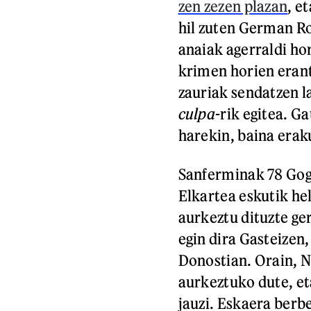
zen zezen plazan
, e
hil zuten German R
anaiak agerraldi h
krimen horien erant
zauriak sendatzen 
culpa
-rik egitea. G
harekin, baina era
Sanferminak 78 Gog
Elkartea eskutik he
aurkeztu dituzte ge
egin dira Gasteizen
Donostian. Orain, 
aurkeztuko dute, e
jauzi. Eskaera berb