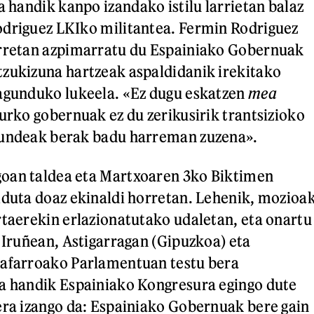
ta handik kanpo izandako istilu larrietan balaz
odriguez LKIko militantea. Fermin Rodriguez
orretan azpimarratu du Espainiako Gobernuak
zukizuna hartzeak aspaldidanik irekitako
lagunduko lukeela. «Ez dugu eskatzen
mea
aurko gobernuak ez du zerikusirik trantsizioko
kundeak berak badu harreman zuzena».
oan taldea eta Martxoaren 3ko Biktimen
lduta doaz ekinaldi horretan. Lehenik, mozioa
rtaerekin erlazionatutako udaletan, eta onartu
, Iruñean, Astigarragan (Gipuzkoa) eta
Nafarroako Parlamentuan testu bera
ta handik Espainiako Kongresura egingo dute
era izango da: Espainiako Gobernuak bere gain