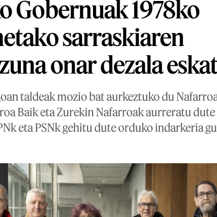
ko Gobernuak 1978ko
etako sarraskiaren
zuna onar dezala eska
oan taldeak mozio bat aurkeztuko du Nafarr
eroa Baik eta Zurekin Nafarroak aurreratu dute
PNk eta PSNk gehitu dute orduko indarkeria guz