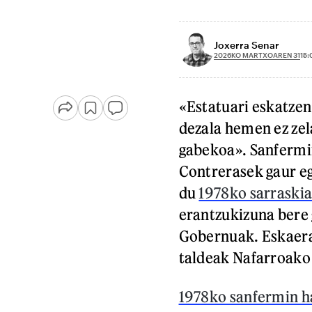
Joxerra Senar
2026KO MARTXOAREN 31
15:
«Estatuari eskatzen 
dezala hemen ez zel
gabekoa». Sanfermi
Contrerasek gaur e
du
1978ko sarraskia
erantzukizuna bere 
Gobernuak. Eskaera
taldeak Nafarroako
1978ko sanfermin ha