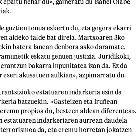
ak epaitu behar du», gaineratu du Isabel Olabe
iak.
e guztien tonua eskertu du, eta gogora ekarri
n aldeko talde bat direla. Martxoaren 3ko
ekin batera lanean denbora asko daramate.
amunetik eskatu genuen justizia. Juridikoki,
erantzun bakarra inpunitatea izan da. Ez da
or eseri akusatuen aulkian», azpimarratu du.
trantsizioko estatuaren indarkeria ezin da
rkeria batzuekin. «Gasteizen eta Iruñean
eremu propioa du, besteen aldean diferentea»
n estatuaren indarkeriaren aurrean daudela
 terrorismoa da, eta eremu horretan jokatzen