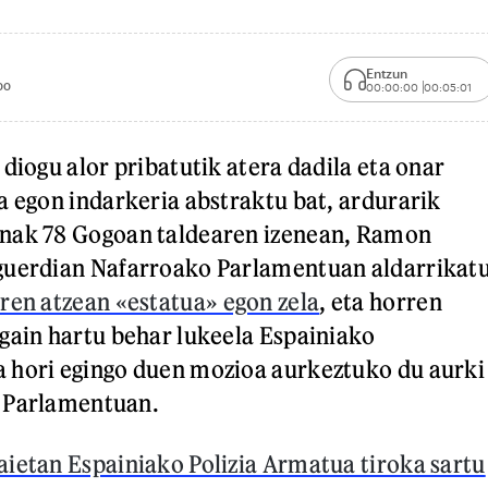
Entzun
00
00:00:00
00:05:01
diogu alor pribatutik atera dadila eta onar
a egon indarkeria abstraktu bat, ardurarik
nak 78 Gogoan taldearen izenean, Ramon
guerdian Nafarroako Parlamentuan aldarrikat
ren atzean «estatua» egon zela
, eta horren
gain hartu behar lukeela Espainiako
 hori egingo duen mozioa aurkeztuko du aurki
 Parlamentuan.
ietan Espainiako Polizia Armatua tiroka sartu