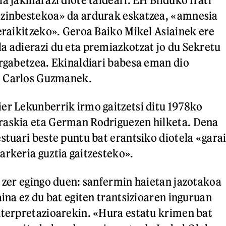
ezinbestekoa» da ardurak eskatzea, «amnesia
 eraikitzeko». Geroa Baiko Mikel Asiainek ere
a adierazi du eta premiazkotzat jo du Sekretu
argabetzea. Ekinaldiari babesa eman dio
o Carlos Guzmanek.
er Lekunberrik irmo gaitzetsi ditu 1978ko
raskia eta German Rodriguezen hilketa. Dena
stuari beste puntu bat erantsiko diotela «gara
arkeria guztia gaitzesteko».
i zer egingo duen: sanfermin haietan jazotakoa
aina ez du bat egiten trantsizioaren inguruan
nterpretazioarekin. «Hura estatu krimen bat