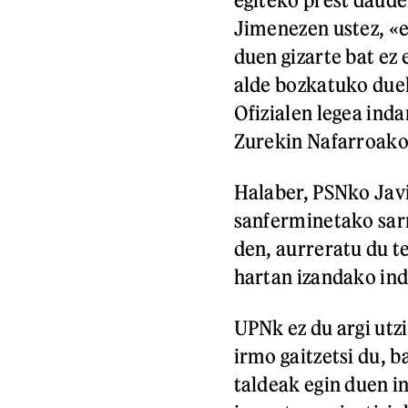
Jimenezen ustez, «
duen gizarte bat ez
alde bozkatuko duel
Ofizialen legea ind
Zurekin Nafarroak
Halaber, PSNko Javi
sanferminetako sar
den, aurreratu du te
hartan izandako ind
UPNk ez du argi utz
irmo gaitzetsi du, b
taldeak egin duen i