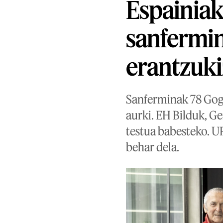
Espainia
sanfermin
erantzuki
Sanferminak 78 Gog
aurki. EH Bilduk, G
testua babesteko. U
behar dela.