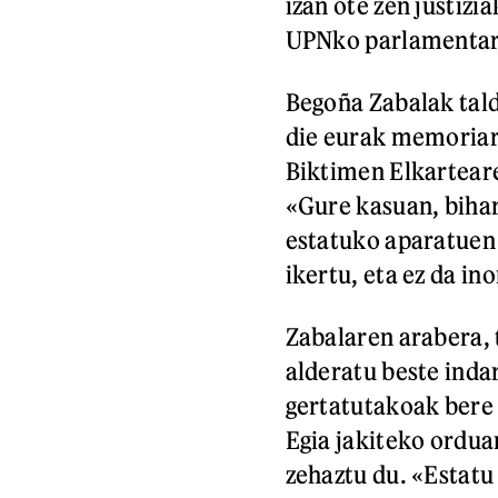
izan ote zen justizi
UPNko parlamentar
Begoña Zabalak tald
die eurak memoriare
Biktimen Elkartear
«Gure kasuan, bihar
estatuko aparatuen 
ikertu, eta ez da in
Zabalaren arabera, 
alderatu beste inda
gertatutakoak bere 
Egia jakiteko ordua
zehaztu du. «Estatu