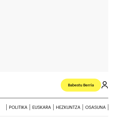
Babestu Berria
POLITIKA
EUSKARA
HEZKUNTZA
OSASUNA