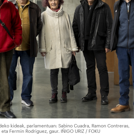
deko kideak, parlamentuan: Sabino Cuadra, Ramon Contreras,
a eta Fermin Rodriguez, gaur. IÑIGO URIZ / FOKU