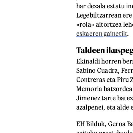
har dezala estatu i
Legebiltzarrean ere
«rola» aitortzea le
eskaeren gainetik
.
Taldeen ikuspeg
Ekinaldi horren be
Sabino Cuadra, Fer
Contreras eta Piru 
Memoria batzordean.
Jimenez tarte batez 
azalpenei, eta alde 
EH Bilduk, Geroa B
egiteko prest daudel