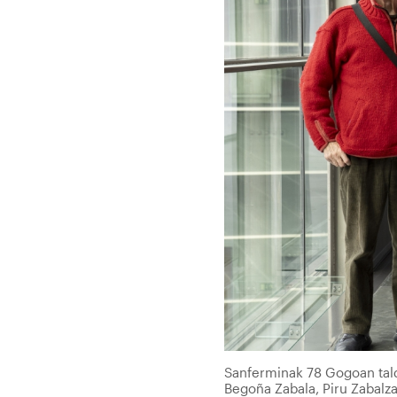
Sanferminak 78 Gogoan tal
Begoña Zabala, Piru Zabalz