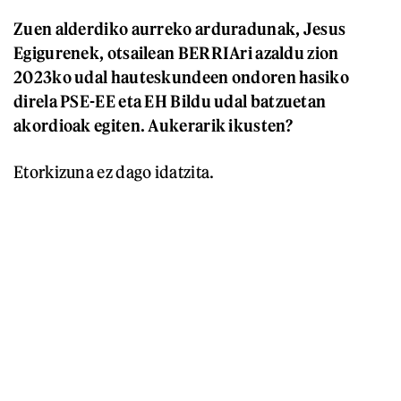
Zuen alderdiko aurreko arduradunak, Jesus
Egigurenek, otsailean BERRIAri azaldu zion
2023ko udal hauteskundeen ondoren hasiko
direla PSE-EE eta EH Bildu udal batzuetan
akordioak egiten. Aukerarik ikusten?
Etorkizuna ez dago idatzita.