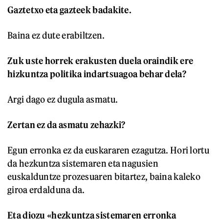
Gaztetxo eta gazteek badakite.
Baina ez dute erabiltzen.
Zuk uste horrek erakusten duela oraindik ere
hizkuntza politika indartsuagoa behar dela?
Argi dago ez dugula asmatu.
Zertan ez da asmatu zehazki?
Egun erronka ez da euskararen ezagutza. Hori lortu
da hezkuntza sistemaren eta nagusien
euskalduntze prozesuaren bitartez, baina kaleko
giroa erdalduna da.
Eta diozu «hezkuntza sistemaren erronka