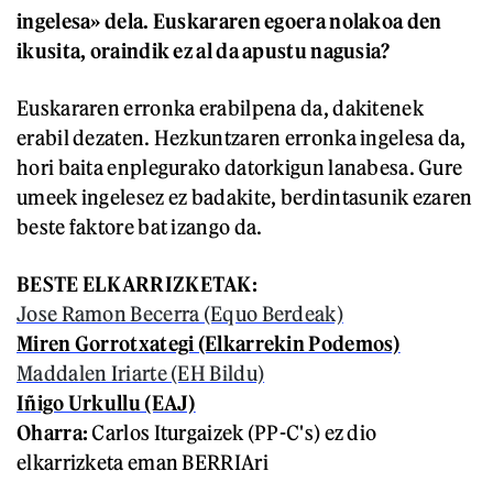
ingelesa» dela. Euskararen egoera nolakoa den
ikusita, oraindik ez al da apustu nagusia?
Euskararen erronka erabilpena da, dakitenek
erabil dezaten. Hezkuntzaren erronka ingelesa da,
hori baita enplegurako datorkigun lanabesa. Gure
umeek ingelesez ez badakite, berdintasunik ezaren
beste faktore bat izango da.
BESTE ELKARRIZKETAK:
Jose Ramon Becerra (Equo Berdeak)
Miren Gorrotxategi (Elkarrekin Podemos)
Maddalen Iriarte (EH Bildu)
Iñigo Urkullu (EAJ)
Oharra:
Carlos Iturgaizek (PP-C's) ez dio
elkarrizketa eman BERRIAri