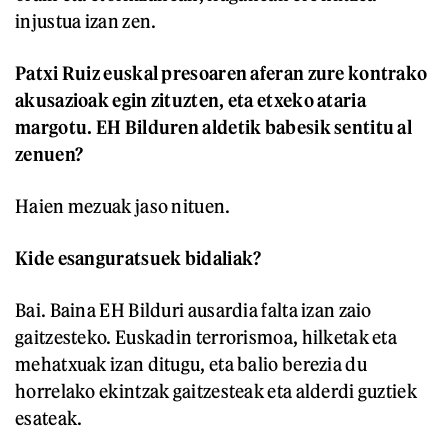
injustua izan zen.
Patxi Ruiz euskal presoaren aferan zure kontrako
akusazioak egin zituzten, eta etxeko ataria
margotu. EH Bilduren aldetik babesik sentitu al
zenuen?
Haien mezuak jaso nituen.
Kide esanguratsuek bidaliak?
Bai. Baina EH Bilduri ausardia falta izan zaio
gaitzesteko. Euskadin terrorismoa, hilketak eta
mehatxuak izan ditugu, eta balio berezia du
horrelako ekintzak gaitzesteak eta alderdi guztiek
esateak.