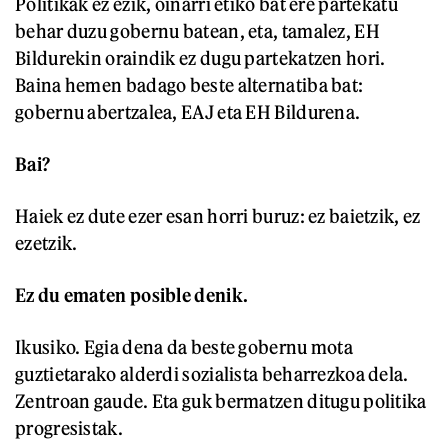
Politikak ez ezik, oinarri etiko bat ere partekatu
behar duzu gobernu batean, eta, tamalez, EH
Bildurekin oraindik ez dugu partekatzen hori.
Baina hemen badago beste alternatiba bat:
gobernu abertzalea, EAJ eta EH Bildurena.
Bai?
Haiek ez dute ezer esan horri buruz: ez baietzik, ez
ezetzik.
Ez du ematen posible denik.
Ikusiko. Egia dena da beste gobernu mota
guztietarako alderdi sozialista beharrezkoa dela.
Zentroan gaude. Eta guk bermatzen ditugu politika
progresistak.