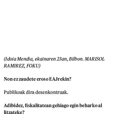
(Idoia Mendia, ekainaren 23an, Bilbon. MARISOL
RAMIREZ, FOKU)
Non ez zaudete eroso EAJrekin?
Publikoak dira desenkontruak.
Adibidez, fiskalitatean gehiago egin beharko al
litzateke?