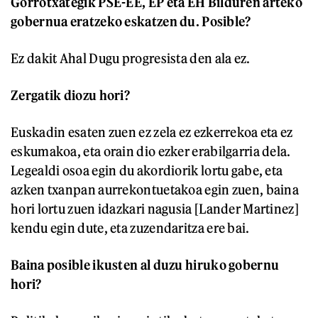
Gorrotxategik PSE-EE, EP eta EH Bilduren arteko
gobernua eratzeko eskatzen du. Posible?
Ez dakit Ahal Dugu progresista den ala ez.
Zergatik diozu hori?
Euskadin esaten zuen ez zela ez ezkerrekoa eta ez
eskumakoa, eta orain dio ezker erabilgarria dela.
Legealdi osoa egin du akordiorik lortu gabe, eta
azken txanpan aurrekontuetakoa egin zuen, baina
hori lortu zuen idazkari nagusia [Lander Martinez]
kendu egin dute, eta zuzendaritza ere bai.
Baina posible ikusten al duzu hiruko gobernu
hori?