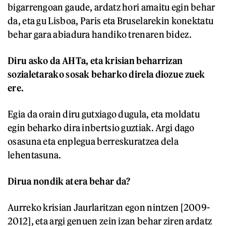
bigarrengoan gaude, ardatz hori amaitu egin behar
da, eta gu Lisboa, Paris eta Bruselarekin konektatu
behar gara abiadura handiko trenaren bidez.
Diru asko da AHTa, eta krisian beharrizan
sozialetarako sosak beharko direla diozue zuek
ere.
Egia da orain diru gutxiago dugula, eta moldatu
egin beharko dira inbertsio guztiak. Argi dago
osasuna eta enplegua berreskuratzea dela
lehentasuna.
Dirua nondik atera behar da?
Aurreko krisian Jaurlaritzan egon nintzen [2009-
2012], eta argi genuen zein izan behar ziren ardatz