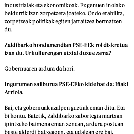
industrialak eta ekonomikoak. Ez genuen inolako
beldurrik izan zorpetzera joateko. Ondo erabilita,
zorpetzeak politikak egiten jarraitzea bermatzen
du.
Zaldibarko hondamendian PSE-EEk rol diskretua
izan du. Urkullurengan utzi al duzue zama?
Gobernuaren ardura da hori.
Ingurumen sailburua PSE-EEko kide bat da: Iñaki
Arriola.
Bai, eta gobernuak azalpen guztiak eman ditu. Eta
bi kontu. Batetik, Zaldibarko zabortegia martxan
ipintzeko baimena eman zenean, ardura postuan
beste alderdi bat zegoen, eta udalean ere bai.