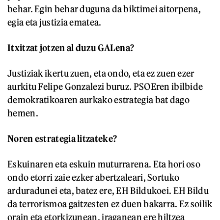
behar. Egin behar duguna da biktimei aitorpena,
egia eta justizia ematea.
Itxitzat jotzen al duzu GALena?
Justiziak ikertu zuen, eta ondo, eta ez zuen ezer
aurkitu Felipe Gonzalezi buruz. PSOEren ibilbide
demokratikoaren aurkako estrategia bat dago
hemen.
Noren estrategia litzateke?
Eskuinaren eta eskuin muturrarena. Eta hori oso
ondo etorri zaie ezker abertzaleari, Sortuko
arduradunei eta, batez ere, EH Bildukoei. EH Bildu
da terrorismoa gaitzesten ez duen bakarra. Ez soilik
orain eta etorkizunean, iraganean ere hiltzea