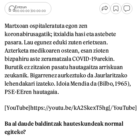
Entzun
00:00:00
00:00:00
Martxoan ospitaleratuta egon zen
koronabirusagatik; itxialdia hasi eta astebete
pasara. Lau egunez eduki zuten erietxean.
Azterketa medikoaren ostean, esan zioten
bizpahiru aste zeramatzala COVID-19arekin.
Burutik ez zitzaion pasatu hautagaitza arriskuan
zeukanik. Bigarrenez aurkeztuko da Jaurlaritzako
lehendakari izateko. Idoia Mendia da (Bilbo, 1965),
PSE-EEren hautagaia.
[YouTube]https://youtu.be/kA2SkexT5hg[/YouTube]
Ba al daude baldintzak hauteskundeak normal
egiteko?