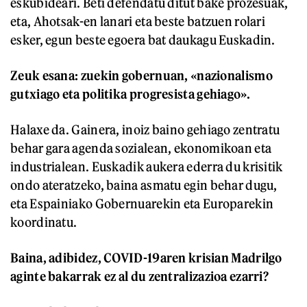
eskubideari. Beti defendatu ditut bake prozesuak,
eta, Ahotsak-en lanari eta beste batzuen rolari
esker, egun beste egoera bat daukagu Euskadin.
Zeuk esana: zuekin gobernuan, «nazionalismo
gutxiago eta politika progresista gehiago».
Halaxe da. Gainera, inoiz baino gehiago zentratu
behar gara agenda sozialean, ekonomikoan eta
industrialean. Euskadik aukera ederra du krisitik
ondo ateratzeko, baina asmatu egin behar dugu,
eta Espainiako Gobernuarekin eta Europarekin
koordinatu.
Baina, adibidez, COVID-19aren krisian Madrilgo
aginte bakarrak ez al du zentralizazioa ezarri?