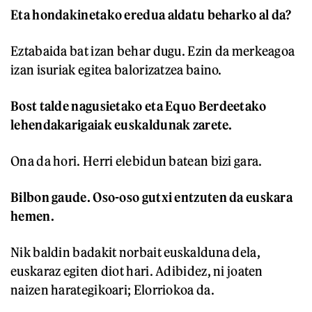
Eta hondakinetako eredua aldatu beharko al da?
Eztabaida bat izan behar dugu. Ezin da merkeagoa
izan isuriak egitea balorizatzea baino.
Bost talde nagusietako eta Equo Berdeetako
lehendakarigaiak euskaldunak zarete.
Ona da hori. Herri elebidun batean bizi gara.
Bilbon gaude. Oso-oso gutxi entzuten da euskara
hemen.
Nik baldin badakit norbait euskalduna dela,
euskaraz egiten diot hari. Adibidez, ni joaten
naizen harategikoari; Elorriokoa da.