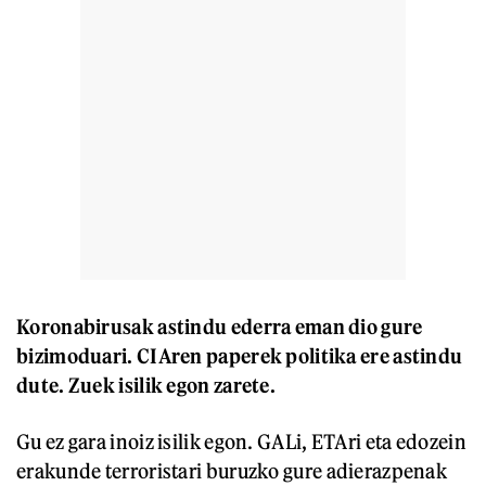
Koronabirusak astindu ederra eman dio gure
bizimoduari. CIAren paperek politika ere astindu
dute. Zuek isilik egon zarete.
Gu ez gara inoiz isilik egon. GALi, ETAri eta edozein
erakunde terroristari buruzko gure adierazpenak