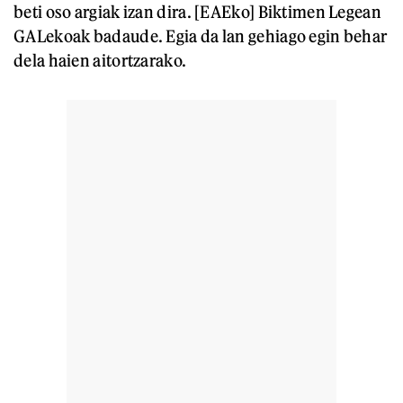
beti oso argiak izan dira. [EAEko] Biktimen Legean
GALekoak badaude. Egia da lan gehiago egin behar
dela haien aitortzarako.