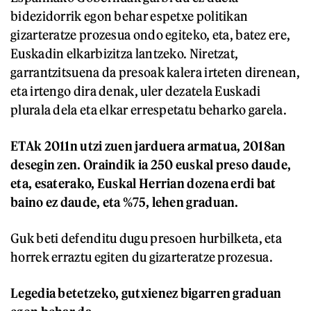
bidezidorrik egon behar espetxe politikan
gizarteratze prozesua ondo egiteko, eta, batez ere,
Euskadin elkarbizitza lantzeko. Niretzat,
garrantzitsuena da presoak kalera irteten direnean,
eta irtengo dira denak, uler dezatela Euskadi
plurala dela eta elkar errespetatu beharko garela.
ETAk 2011n utzi zuen jarduera armatua, 2018an
desegin zen. Oraindik ia 250 euskal preso daude,
eta, esaterako, Euskal Herrian dozena erdi bat
baino ez daude, eta %75, lehen graduan.
Guk beti defenditu dugu presoen hurbilketa, eta
horrek erraztu egiten du gizarteratze prozesua.
Legedia betetzeko, gutxienez bigarren graduan