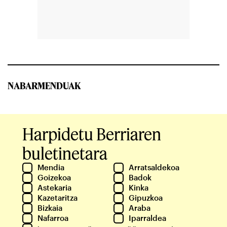
NABARMENDUAK
Harpidetu Berriaren
buletinetara
Mendia
Arratsaldekoa
Goizekoa
Badok
Astekaria
Kinka
Kazetaritza
Gipuzkoa
Bizkaia
Araba
Nafarroa
Iparraldea