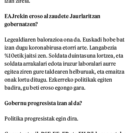
izan zirela.
EAJrekin eroso al zaudete Jaurlaritzan
gobernatzen?
Legealdiaren balorazioa ona da. Euskadi hobe bat
izan dugu koronabirusa etorri arte. Langabezia
%10etik jaitsi zen. Soldata duintasuna lortzea, eta
soldata arrakalari edota iruzur laboralari aurre
egitea ziren gure taldearen helburuak, eta emaitza
onak lortu ditugu. Ezkerreko politikak egiten
badira, gu beti eroso egongo gara.
Gobernu progresista izan al da?
Politika progresistak egin dira.