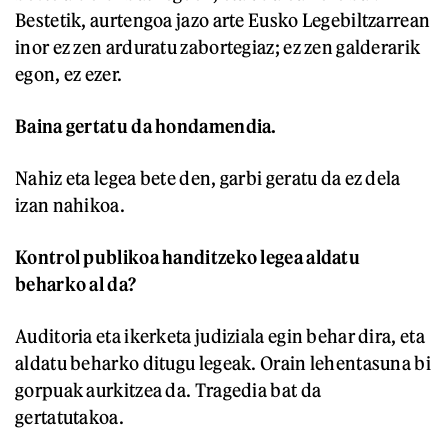
Bestetik, aurtengoa jazo arte Eusko Legebiltzarrean
inor ez zen arduratu zabortegiaz; ez zen galderarik
egon, ez ezer.
Baina gertatu da hondamendia.
Nahiz eta legea bete den, garbi geratu da ez dela
izan nahikoa.
Kontrol publikoa handitzeko legea aldatu
beharko al da?
Auditoria eta ikerketa judiziala egin behar dira, eta
aldatu beharko ditugu legeak. Orain lehentasuna bi
gorpuak aurkitzea da. Tragedia bat da
gertatutakoa.