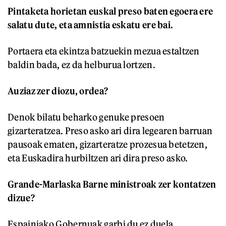
Pintaketa horietan euskal preso baten egoera ere
salatu dute, eta amnistia eskatu ere bai.
Portaera eta ekintza batzuekin mezua estaltzen
baldin bada, ez da helburua lortzen.
Auziaz zer diozu, ordea?
Denok bilatu beharko genuke presoen
gizarteratzea. Preso asko ari dira legearen barruan
pausoak ematen, gizarteratze prozesua betetzen,
eta Euskadira hurbiltzen ari dira preso asko.
Grande-Marlaska Barne ministroak zer kontatzen
dizue?
Espainiako Gobernuak garbi du ez duela