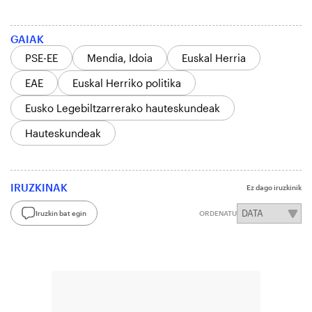
GAIAK
PSE-EE
Mendia, Idoia
Euskal Herria
EAE
Euskal Herriko politika
Eusko Legebiltzarrerako hauteskundeak
Hauteskundeak
IRUZKINAK
Ez dago iruzkinik
Iruzkin bat egin
ORDENATU