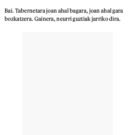
Bai. Tabernetara joan ahal bagara, joan ahal gara
bozkatzera. Gainera, neurri guztiak jarriko dira.