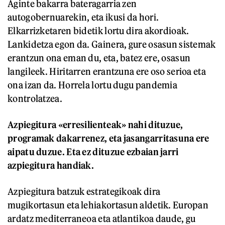
Aginte bakarra bateragarria zen
autogobernuarekin, eta ikusi da hori.
Elkarrizketaren bidetik lortu dira akordioak.
Lankidetza egon da. Gainera, gure osasun sistemak
erantzun ona eman du, eta, batez ere, osasun
langileek. Hiritarren erantzuna ere oso serioa eta
ona izan da. Horrela lortu dugu pandemia
kontrolatzea.
Azpiegitura «erresilienteak» nahi dituzue,
programak dakarrenez, eta jasangarritasuna ere
aipatu duzue. Eta ez dituzue ezbaian jarri
azpiegitura handiak.
Azpiegitura batzuk estrategikoak dira
mugikortasun eta lehiakortasun aldetik. Europan
ardatz mediterraneoa eta atlantikoa daude, gu