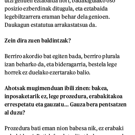
utzi genuen eztabaida hori, badakigulako oso
posizio ezberdinak ditugula, eta eztabaida
legebiltzarrera eraman behar dela genioen.
Daukagun estatutua arrakastatsua da.
Zein dira zuen baldintzak?
Berriro akordio bat egiten bada, berriro plurala
izan beharko da, eta bideragarria, bestela lege
horrek ez duelako ezertarako balio.
Ahotsak mugimenduan ibili zinen: bakea,
inposaketarik ez, lege prozedura, erabakitakoa
errespetatu eta gauzatu… Gauza bera pentsatzen
al duzu?
Prozedura bati eman nion babesa nik, ez erabaki