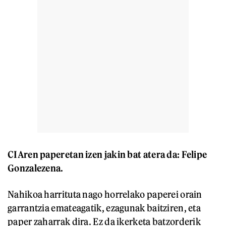
CIAren paperetan izen jakin bat atera da: Felipe
Gonzalezena.
Nahikoa harrituta nago horrelako paperei orain
garrantzia emateagatik, ezagunak baitziren, eta
paper zaharrak dira. Ez da ikerketa batzorderik