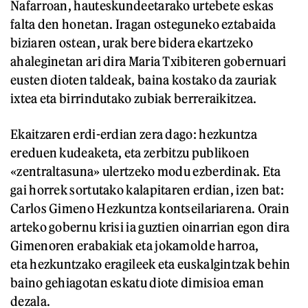
Nafarroan, hauteskundeetarako urtebete eskas
falta den honetan. Iragan osteguneko eztabaida
biziaren ostean, urak bere bidera ekartzeko
ahaleginetan ari dira Maria Txibiteren gobernuari
eusten dioten taldeak, baina kostako da zauriak
ixtea eta birrindutako zubiak berreraikitzea.
Ekaitzaren erdi-erdian zera dago: hezkuntza
ereduen kudeaketa, eta zerbitzu publikoen
«zentraltasuna» ulertzeko modu ezberdinak. Eta
gai horrek sortutako kalapitaren erdian, izen bat:
Carlos Gimeno Hezkuntza kontseilariarena. Orain
arteko gobernu krisi ia guztien oinarrian egon dira
Gimenoren erabakiak eta jokamolde harroa,
eta hezkuntzako eragileek eta euskalgintzak behin
baino gehiagotan eskatu diote dimisioa eman
dezala.