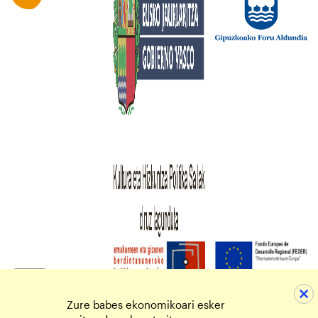
Zure babes ekonomikoari esker