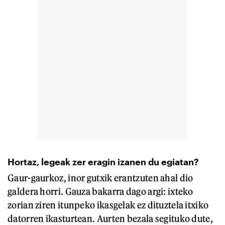
Hortaz, legeak zer eragin izanen du egiatan?
Gaur-gaurkoz, inor gutxik erantzuten ahal dio
galdera horri. Gauza bakarra dago argi: ixteko
zorian ziren itunpeko ikasgelak ez dituztela itxiko
datorren ikasturtean. Aurten bezala segituko dute,