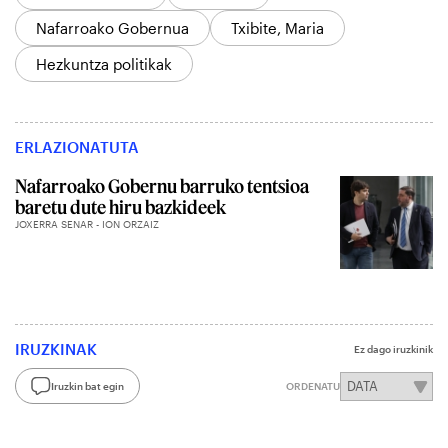
Nafarroako Gobernua
Txibite, Maria
Hezkuntza politikak
ERLAZIONATUTA
Nafarroako Gobernu barruko tentsioa
baretu dute hiru bazkideek
JOXERRA SENAR - ION ORZAIZ
IRUZKINAK
Ez dago iruzkinik
Iruzkin bat egin
ORDENATU