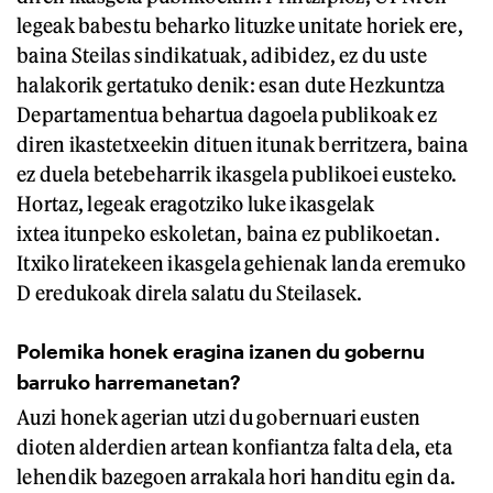
legeak babestu beharko lituzke unitate horiek ere,
baina Steilas sindikatuak, adibidez, ez du uste
halakorik gertatuko denik: esan dute Hezkuntza
Departamentua behartua dagoela publikoak ez
diren ikastetxeekin dituen itunak berritzera, baina
ez duela betebeharrik ikasgela publikoei eusteko.
Hortaz, legeak eragotziko luke ikasgelak
ixtea itunpeko eskoletan, baina ez publikoetan.
Itxiko liratekeen ikasgela gehienak landa eremuko
D eredukoak direla salatu du Steilasek.
Polemika honek eragina izanen du gobernu
barruko harremanetan?
Auzi honek agerian utzi du gobernuari eusten
dioten alderdien artean konfiantza falta dela, eta
lehendik bazegoen arrakala hori handitu egin da.