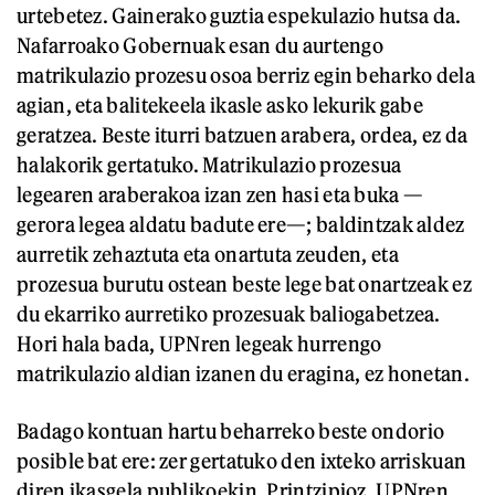
urtebetez. Gainerako guztia espekulazio hutsa da.
Nafarroako Gobernuak esan du aurtengo
matrikulazio prozesu osoa berriz egin beharko dela
agian, eta balitekeela ikasle asko lekurik gabe
geratzea. Beste iturri batzuen arabera, ordea, ez da
halakorik gertatuko. Matrikulazio prozesua
legearen araberakoa izan zen hasi eta buka —
gerora legea aldatu badute ere—; baldintzak aldez
aurretik zehaztuta eta onartuta zeuden, eta
prozesua burutu ostean beste lege bat onartzeak ez
du ekarriko aurretiko prozesuak baliogabetzea.
Hori hala bada, UPNren legeak hurrengo
matrikulazio aldian izanen du eragina, ez honetan.
Badago kontuan hartu beharreko beste ondorio
posible bat ere: zer gertatuko den ixteko arriskuan
diren ikasgela publikoekin. Printzipioz, UPNren