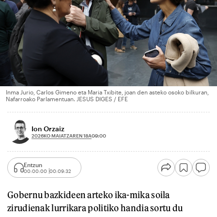
Inma Jurio, Carlos Gimeno eta Maria Txibite, joan den asteko osoko bilkuran,
Nafarroako Parlamentuan. JESUS DIGES / EFE
Ion Orzaiz
2026KO MAIATZAREN 18A
09:00
Entzun
00:00:00
00:09:32
Gobernu bazkideen arteko ika-mika soila
zirudienak lurrikara politiko handia sortu du