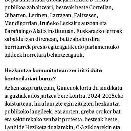
publikoa zabaltzeari, besteak beste Correllan,
Oibarren, Lerinen, Larragan, Faltzesen,
Mendigorrian, Iruñeko Lezkairu auzoan eta
Barañaingo Alaitz institutuan. Euskarazko lerroak
zabaldu izan direnean, beti zabaldu dira
herritarrek presio egiteagatik edo parlamentuko
taldeek horretara behartzeagatik.
Hezkuntza komunitatean zer iritzi dute
kontseilariari buruz?
Azken zazpi urteetan, Gimenok lortu du sindikatu
ia guztiak ados jartzea bere kontra. 2024-2025eko
ikasturtean, hiru lanuzte egin zituzten hezkuntza
publikoko langileek, eta aurten, greba orokor bat
eta sektorekako zenbait protesta, besteak beste,
Lanbide Heziketa dualarekin, 0-3 zikloarekin eta