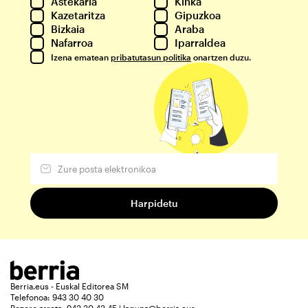
Astekaria
Kinka
Kazetaritza
Gipuzkoa
Bizkaia
Araba
Nafarroa
Iparraldea
Izena ematean
pribatutasun politika
onartzen duzu.
Berria.eus - Euskal Editorea SM
Telefonoa: 943 30 40 30