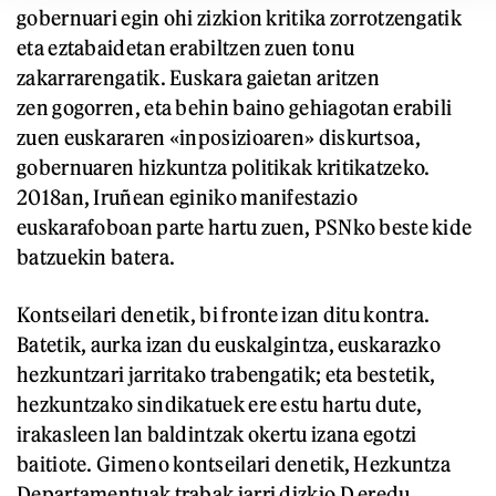
gobernuari egin ohi zizkion kritika zorrotzengatik
eta eztabaidetan erabiltzen zuen tonu
zakarrarengatik. Euskara gaietan aritzen
zen gogorren, eta behin baino gehiagotan erabili
zuen euskararen «inposizioaren» diskurtsoa,
gobernuaren hizkuntza politikak kritikatzeko.
2018an, Iruñean eginiko manifestazio
euskarafoboan parte hartu zuen, PSNko beste kide
batzuekin batera.
Kontseilari denetik, bi fronte izan ditu kontra.
Batetik, aurka izan du euskalgintza, euskarazko
hezkuntzari jarritako trabengatik; eta bestetik,
hezkuntzako sindikatuek ere estu hartu dute,
irakasleen lan baldintzak okertu izana egotzi
baitiote. Gimeno kontseilari denetik, Hezkuntza
Departamentuak trabak jarri dizkio D eredu