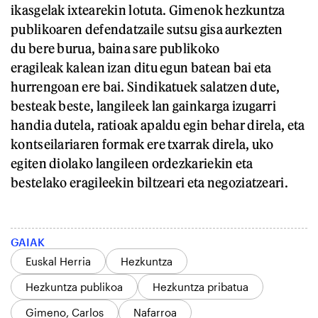
ikasgelak ixtearekin lotuta. Gimenok hezkuntza
publikoaren defendatzaile sutsu gisa aurkezten
du bere burua, baina sare publikoko
eragileak kalean izan ditu egun batean bai eta
hurrengoan ere bai. Sindikatuek salatzen dute,
besteak beste, langileek lan gainkarga izugarri
handia dutela, ratioak apaldu egin behar direla, eta
kontseilariaren formak ere txarrak direla, uko
egiten diolako langileen ordezkariekin eta
bestelako eragileekin biltzeari eta negoziatzeari.
GAIAK
Euskal Herria
Hezkuntza
Hezkuntza publikoa
Hezkuntza pribatua
Gimeno, Carlos
Nafarroa