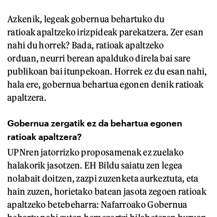
Azkenik, legeak gobernua behartuko du
ratioak apaltzeko irizpideak parekatzera. Zer esan
nahi du horrek? Bada, ratioak apaltzeko
orduan, neurri berean apalduko direla bai sare
publikoan bai itunpekoan. Horrek ez du esan nahi,
hala ere, gobernua behartua egonen denik ratioak
apaltzera.
Gobernua zergatik ez da behartua egonen
ratioak apaltzera?
UPNren jatorrizko proposamenak ez zuelako
halakorik jasotzen. EH Bildu saiatu zen legea
nolabait doitzen, zazpi zuzenketa aurkeztuta, eta
hain zuzen, horietako batean jasota zegoen ratioak
apaltzeko betebeharra: Nafarroako Gobernua