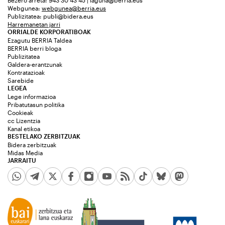
Bezero arreta: 943 30 43 45 | laguna@berria.eus
Webgunea:
webgunea@berria.eus
Publizitatea:
publi@bidera.eus
Harremanetan jarri
ORRIALDE KORPORATIBOAK
Ezagutu BERRIA Taldea
BERRIA berri bloga
Publizitatea
Galdera-erantzunak
Kontratazioak
Sarebide
LEGEA
Lege informazioa
Pribatutasun politika
Cookieak
cc Lizentzia
Kanal etikoa
BESTELAKO ZERBITZUAK
Bidera zerbitzuak
Midas Media
JARRAITU