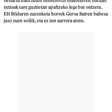
behartu nahi zuten hemezortzi hilabeteren buruan
ratioak sare guztietan apaltzeko lege bat ontzera.
EH Bilduren zuzenketa horrek Geroa Bairen babesa
jaso zuen soilik, eta ez zen aurrera atera.