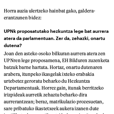
Horra auzia ulertzeko hainbat gako, galdera-
erantzunen bidez:
UPNk proposatutako hezkuntza lege bat aurrera
atera da parlamentuan. Zer da, zehazki, onartu
dutena?
Joan den asteko osoko bilkuran aurrera atera zen
UPNren lege proposamena, EH Bilduren zuzenketa
batzuk barne hartuta. Hortaz, onartu dutenaren
arabera, itunpeko ikasgelak ixteko erabakia
urtebetez geroratu beharko du Hezkuntza
Departamentuak. Horrez gain, itunak berritzeko
irizpideak aurretik zehaztu beharko dira
aurrerantzean; beraz, matrikulazio prozesuetan,
sare pribatuko ikastetxeek aukera izanen dute