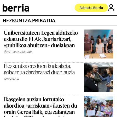
Babestu Berria
HEZKUNTZA PRIBATUA
Unibertsitateen Legea aldatzeko
eskatu dio ELAk Jaurlaritzari,
«publikoa ahultzen» duelakoan
IÑAUT MATAUKO RADA
Hezkuntza ereduen kudeaketa,
gobernua dardararazi duen auzia
ION ORZAIZ
Ikasgelen auzian lortutako
akordioa «arriskuan» ikusten du
orain Geroa Baik, eta zalantzan