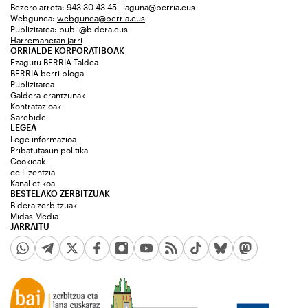
Bezero arreta: 943 30 43 45 | laguna@berria.eus
Webgunea:
webgunea@berria.eus
Publizitatea:
publi@bidera.eus
Harremanetan jarri
ORRIALDE KORPORATIBOAK
Ezagutu BERRIA Taldea
BERRIA berri bloga
Publizitatea
Galdera-erantzunak
Kontratazioak
Sarebide
LEGEA
Lege informazioa
Pribatutasun politika
Cookieak
cc Lizentzia
Kanal etikoa
BESTELAKO ZERBITZUAK
Bidera zerbitzuak
Midas Media
JARRAITU