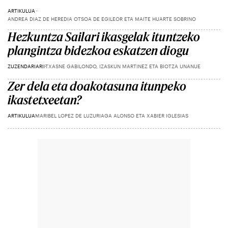
ARTIKULUA
ANDREA DIAZ DE HEREDIA OTSOA DE EGILEOR ETA MAITE HUARTE SOBRINO
Hezkuntza Sailari ikasgelak ituntzeko
plangintza bidezkoa eskatzen diogu
ZUZENDARIARI
ITXASNE GABILONDO, IZASKUN MARTINEZ ETA BIOTZA UNANUE
Zer dela eta doakotasuna itunpeko
ikastetxeetan?
ARTIKULUA
MARIBEL LOPEZ DE LUZURIAGA ALONSO ETA XABIER IGLESIAS