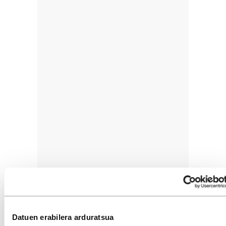
Datuen erabilera arduratsua