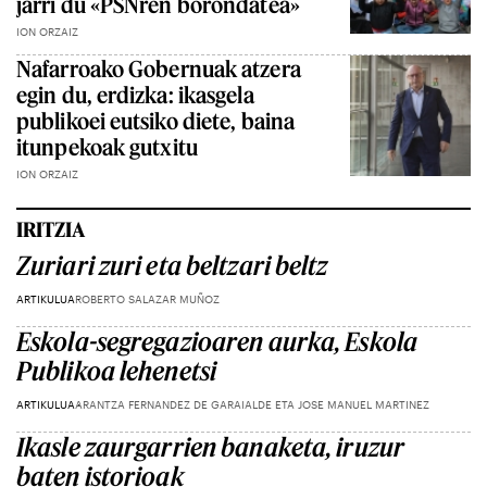
jarri du «PSNren borondatea»
ION ORZAIZ
Nafarroako Gobernuak atzera
egin du, erdizka: ikasgela
publikoei eutsiko diete, baina
itunpekoak gutxitu
ION ORZAIZ
IRITZIA
Zuriari zuri eta beltzari beltz
ARTIKULUA
ROBERTO SALAZAR MUÑOZ
Eskola-segregazioaren aurka, Eskola
Publikoa lehenetsi
ARTIKULUA
ARANTZA FERNANDEZ DE GARAIALDE ETA JOSE MANUEL MARTINEZ
Ikasle zaurgarrien banaketa, iruzur
baten istorioak