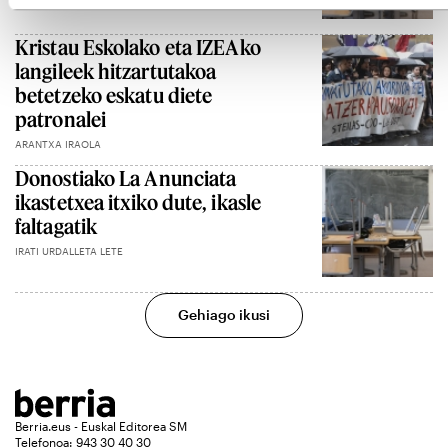
Kristau Eskolako eta IZEAko
langileek hitzartutakoa
betetzeko eskatu diete
patronalei
ARANTXA IRAOLA
Donostiako La Anunciata
ikastetxea itxiko dute, ikasle
faltagatik
IRATI URDALLETA LETE
Gehiago ikusi
Berria.eus - Euskal Editorea SM
Telefonoa: 943 30 40 30