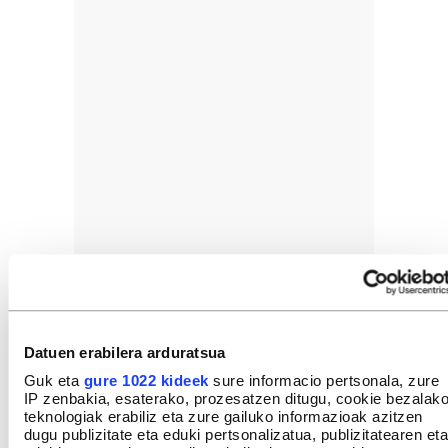
Datuen erabilera arduratsua
Guk eta
gure 1022 kideek
sure informacio pertsonala, zure
IP zenbakia, esaterako, prozesatzen ditugu, cookie bezalak
teknologiak erabiliz eta zure gailuko informazioak azitzen
dugu publizitate eta eduki pertsonalizatua, publizitatearen eta