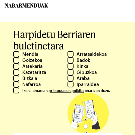
NABARMENDUAK
Harpidetu Berriaren
buletinetara
Mendia
Arratsaldekoa
Goizekoa
Badok
Astekaria
Kinka
Kazetaritza
Gipuzkoa
Bizkaia
Araba
Nafarroa
Iparraldea
Izena ematean
pribatutasun politika
onartzen duzu.