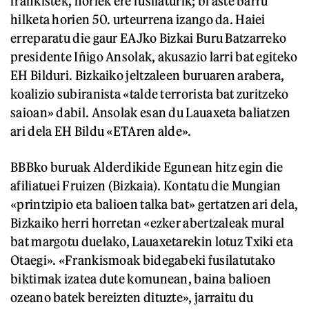
frankistek, horiek ere fusilaturik; bi aste barru
hilketa horien 50. urteurrena izango da. Haiei
erreparatu die gaur EAJko Bizkai Buru Batzarreko
presidente Iñigo Ansolak, akusazio larri bat egiteko
EH Bilduri. Bizkaiko jeltzaleen buruaren arabera,
koalizio subiranista «talde terrorista bat zuritzeko
saioan» dabil. Ansolak esan du Lauaxeta baliatzen
ari dela EH Bildu «ETAren alde».
BBBko buruak Alderdikide Egunean hitz egin die
afiliatuei Fruizen (Bizkaia). Kontatu die Mungian
«printzipio eta balioen talka bat» gertatzen ari dela,
Bizkaiko herri horretan «ezker abertzaleak mural
bat margotu duelako, Lauaxetarekin lotuz Txiki eta
Otaegi». «Frankismoak bidegabeki fusilatutako
biktimak izatea dute komunean, baina balioen
ozeano batek bereizten dituzte», jarraitu du