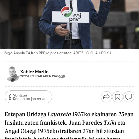
Iñigo Ansola EAJren BBBko presidentea. ARITZ LOIOLA / FOKU
Xabier Martin
2025EKO IRAILAREN 13A
16:25
Entzun
00:00:00
00:03:44
Estepan Urkiaga
Lauaxeta
1937ko ekainaren 25ean
fusilatu zuten frankistek. Juan Paredes
Txiki
eta
Angel Otaegi 1975eko irailaren 27an hil zituzten