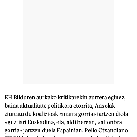
EH Bilduren aurkako kritikarekin aurrera eginez,
baina aktualitate politikora etorrita, Ansolak
ziurtatu du koalizioak «marra gorria» jartzen diola
«guztiari Euskadin», eta, aldi berean, «alfonbra
gorria» jartzen duela Espainian. Pello Otxandiano