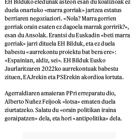
EH Bilduko eledunak asteon esan du koalizioak ez
duela onartuko «marra gorriak» jartzea estatus
berriaren negoziaziori. «Nola? Marra gorrien
gorriak orain esaten ez dagoela marrak gorririk?»,
esan du Ansolak. Erantsi du Euskadin «beti marra
gorriak» jarri dituela EH Bilduk, eta ez duela
babestu «aurrekontu proiektu bat bera ere»:
«Espainian, aldiz, sei». EH Bilduk Eusko
Jaurlaritzaren 2022ko aurrekontuak babestu
zituen, EAJrekin eta PSErekin akordioa lortuta.
Agerraldiaren amaieran PPri erreparatu dio,
Alberto Nuñez Feijook «lotsa» ematen duela
ziurtatzeko. Salatu du «orain politikan iraina
goraipatzen» dela, eta hori «antipolitika» dela.