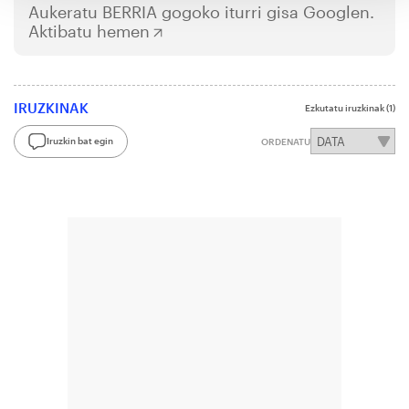
Aukeratu
BERRIA
gogoko iturri gisa Googlen.
Aktibatu hemen
IRUZKINAK
Ezkutatu iruzkinak
(1)
Iruzkin bat egin
ORDENATU