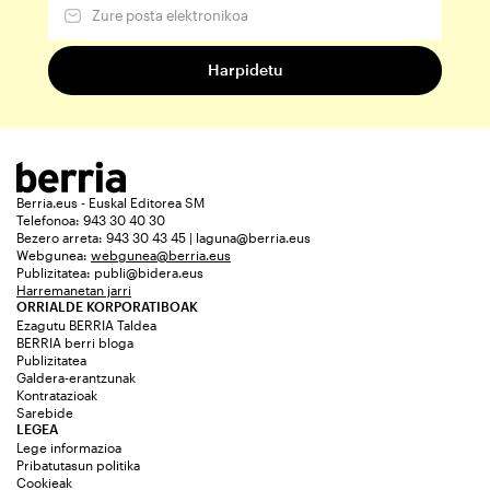
Berria.eus - Euskal Editorea SM
Telefonoa: 943 30 40 30
Bezero arreta: 943 30 43 45 | laguna@berria.eus
Webgunea:
webgunea@berria.eus
Publizitatea:
publi@bidera.eus
Harremanetan jarri
ORRIALDE KORPORATIBOAK
Ezagutu BERRIA Taldea
BERRIA berri bloga
Publizitatea
Galdera-erantzunak
Kontratazioak
Sarebide
LEGEA
Lege informazioa
Pribatutasun politika
Cookieak