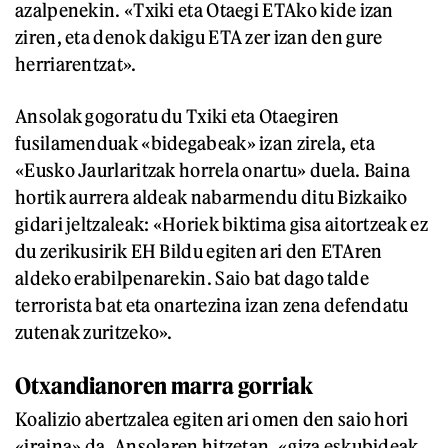
azalpenekin. «Txiki eta Otaegi ETAko kide izan
ziren, eta denok dakigu ETA zer izan den gure
herriarentzat».
Ansolak gogoratu du Txiki eta Otaegiren
fusilamenduak «bidegabeak» izan zirela, eta
«Eusko Jaurlaritzak horrela onartu» duela. Baina
hortik aurrera aldeak nabarmendu ditu Bizkaiko
gidari jeltzaleak: «Horiek biktima gisa aitortzeak ez
du zerikusirik EH Bildu egiten ari den ETAren
aldeko erabilpenarekin. Saio bat dago talde
terrorista bat eta onartezina izan zena defendatu
zutenak zuritzeko».
Otxandianoren marra gorriak
Koalizio abertzalea egiten ari omen den saio hori
«iraina» da, Ansolaren hitzetan, «giza eskubideak,