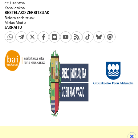
cc Lizentzia
Kanal etikoa
BESTELAKO ZERBITZUAK
Bidera zerbitzuak
Midas Media
JARRAITU