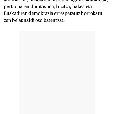
pertsonaren duintasuna, bizitza, bakea eta
Euskadiren demokrazia errespetatuz borrokatu
zen belaunaldi oso batentzat».