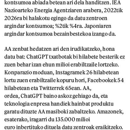
kontsumoa abiada betean ari dela handitzen. IEA
Nazioarteko Energia Agentziaren arabera, 2022tik
2026ra bi halakotu egingo da datu zentroen
argindar kontsumoa; %2tik %4ra. Japoniaren
argindar kontsumoa bezainbestekoa izango da.
AA zenbat hedatzen ari den irudikatzeko, hona
datu bat: ChatGPT txatbotak bi hilabete besterik ez
zuen behar izan ehun milioi erabiltzaile lortzeko.
Konparazio moduan, Instagramek 26 hilabetean
lortu zuen erabiltzaile kopuru hori, Facebookek 54
hilabetean eta Twitterrek 65ean. AA,
ordea, ChatGPT baino askoz gehiago da, eta
teknologia enpresa handiek hainbat produktu
garatu dituzte AA masiboki zabaltzeko. Amazonek,
esaterako, iragarri du 135.000 milioi
euro inbertituko dituela datu zentroak eraikitzeko.