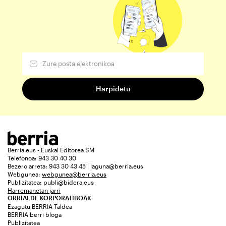
Berria.eus - Euskal Editorea SM
Telefonoa: 943 30 40 30
Bezero arreta: 943 30 43 45 | laguna@berria.eus
Webgunea:
webgunea@berria.eus
Publizitatea:
publi@bidera.eus
Harremanetan jarri
ORRIALDE KORPORATIBOAK
Ezagutu BERRIA Taldea
BERRIA berri bloga
Publizitatea