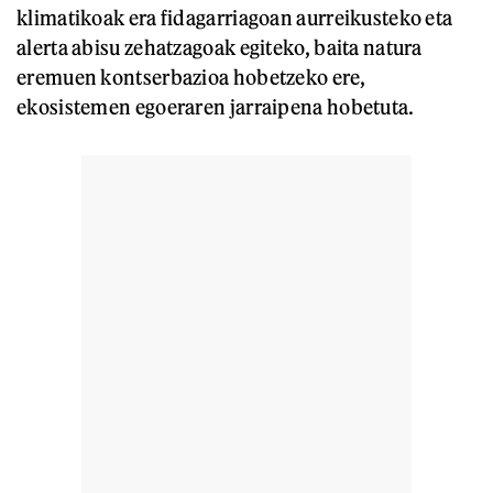
klimatikoak era fidagarriagoan aurreikusteko eta
alerta abisu zehatzagoak egiteko, baita natura
eremuen kontserbazioa hobetzeko ere,
ekosistemen egoeraren jarraipena hobetuta.