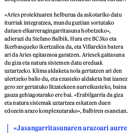
«Aries proiektuaren helburua da askotariko datu
iturriak integratzea, mundu guztian sortutako
datuen elkarreragingarritasuna hobetzeko»,
adierazi du Stefano Balbik. Hura ere BC3ko eta
Ikerbasqueko ikertzailea da, eta Villarekin batera
ari da Aries egitasmoa garatzen. Ariesek gaitasuna
du giza eta natura sistemen datu ereduak
uztartzeko. Klima aldaketa nola gertatzen ari den
ulertzeko balio du, eta ezusteko aldaketa bat izanez
gero zer gertatuko litzatekeen aurreikusteko, baina
gauza gehiagotarako ere bai. «Erabilgarria da giza
eta natura sistemak uztartzea eskatzen duen
edozein arazo konplexutarako», Balbiren esanetan.
«Jasangarritasunaren arazoari aurre