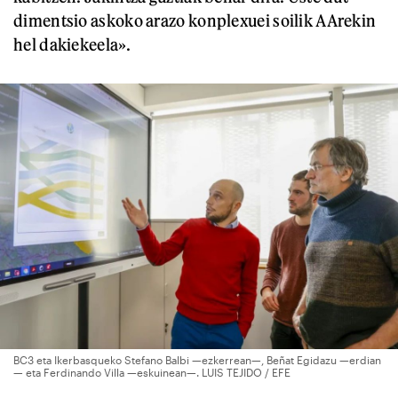
dimentsio askoko arazo konplexuei soilik AArekin
hel dakiekeela».
BC3 eta Ikerbasqueko Stefano Balbi —ezkerrean—, Beñat Egidazu —erdian
— eta Ferdinando Villa —eskuinean—. LUIS TEJIDO / EFE