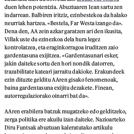
duen lehen potentzia. Abuztuaren 1ean sartu zen
indarrean. Balbiren iritziz, ezinbestekoa da halako
neurriak hartzea. «Bestela, Far Westa izango da».
Dena den, AA zein azkar garatzen ari den ikusita,
Villak uste du ezinezkoa dela hura legez
kontrolatzea, eta eraginkorragoa iruditzen zaio
gardentasuna exijitzea. «Gardentasunari esker,
jakin daiteke sortu den hori nondik datorren,
trazabilitate kateari jarraitu dakioke. Erakundeek
ezin dituzte gelditu AAren gisako fenomenoak,
baina gardentasuna exijitu dezakete. Finean,
autorregulaziorako oinarri bat da».
AAren erabilera batzuk mugatzeko edo gelditzeko,
zerga politika ere akuilu izan daiteke. Nazioarteko
Diru Funtsak abuztuan kaleratutako artikulu