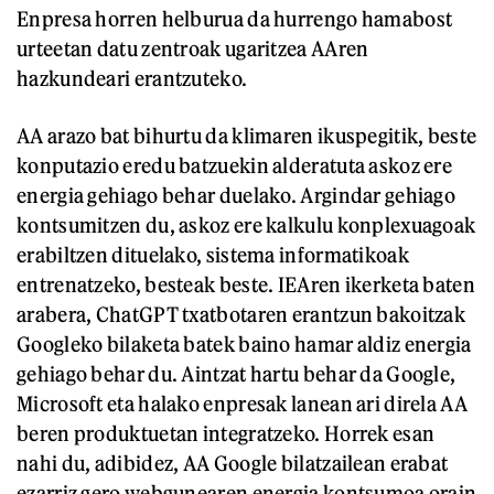
Enpresa horren helburua da hurrengo hamabost
urteetan datu zentroak ugaritzea AAren
hazkundeari erantzuteko.
AA arazo bat bihurtu da klimaren ikuspegitik, beste
konputazio eredu batzuekin alderatuta askoz ere
energia gehiago behar duelako. Argindar gehiago
kontsumitzen du, askoz ere kalkulu konplexuagoak
erabiltzen dituelako, sistema informatikoak
entrenatzeko, besteak beste. IEAren ikerketa baten
arabera, ChatGPT txatbotaren erantzun bakoitzak
Googleko bilaketa batek baino hamar aldiz energia
gehiago behar du. Aintzat hartu behar da Google,
Microsoft eta halako enpresak lanean ari direla AA
beren produktuetan integratzeko. Horrek esan
nahi du, adibidez, AA Google bilatzailean erabat
ezarriz gero webgunearen energia kontsumoa orain