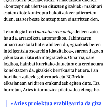
«kontzeptuak ulertzen dituzten gizakiek» makinari
esaten diote kontzeptu bakoitzak zer adierazten
duen, eta zer beste kontzeptutan oinarritzen den.
Teknologia horri
machine reasoning
deitzen zaio,
hau da, arrazoiketa automatikoa. Jakintzaren
oinarri oso txiki bat erabiltzen du, «gizakiek beren
inteligentzia osoarekin idatzitakoa», sarean dagoen
jakintza aurkitu eta integratzeko. Oinarria, sare
logikoa, hainbat iturritako datuetara eta ereduetara
konektatzen da, gizakiek berrikusita betiere. Lan
hori ikertzaileek, gobernuek eta BC3rekin
elkarlanean ari diren erakundeek egiten dute. Era
horretan, Aries informazioa pilatuz doa etengabe.
«Aries proiektua erabilgarria da giza