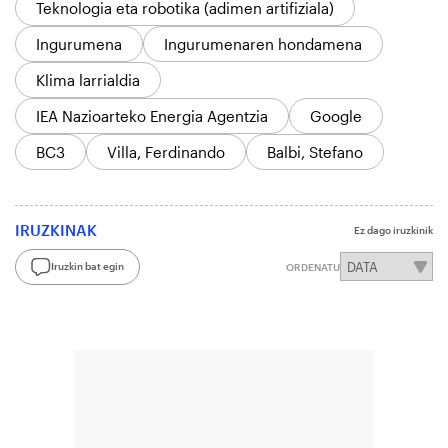
Teknologia eta robotika (adimen artifiziala)
Ingurumena
Ingurumenaren hondamena
Klima larrialdia
IEA Nazioarteko Energia Agentzia
Google
BC3
Villa, Ferdinando
Balbi, Stefano
IRUZKINAK
Ez dago iruzkinik
Iruzkin bat egin
ORDENATU