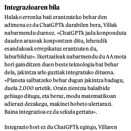
Integrazioaren bila
Halako erronka bati erantzuteko behar den
adimena ez da ChatGPTk darabilen bera, Villak
nabarmendu duenez. «ChatGPTk jada konponduta
dauden arazoak konpontzen ditu, lehendik
esandakoak errepikatuz erantzuten du,
laburbilduz». Ikertzaileak nabarmendu du AA mota
hori gainditzen duen beste teknologia bat behar
dela, jakintza arlo guztiak integratuko dituena.
«Planeta salbatzeko behar dugun jakintza badugu,
duela 2.000 urtetik. Orain zientzia balaibide
gehiago ditugu, eta beraz, modu matematikoan
adierazi dezakegu, makinei hobeto ulertarazi.
Baina integrazioa ez da sekula gertatu».
Integrazio hori ez du ChatGPTk egingo, Villaren