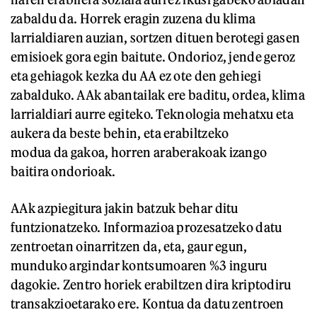
zabaldu da. Horrek eragin zuzena du klima
larrialdiaren auzian, sortzen dituen berotegi gasen
emisioek gora egin baitute. Ondorioz, jende geroz
eta gehiagok kezka du AA ez ote den gehiegi
zabalduko. AAk abantailak ere baditu, ordea, klima
larrialdiari aurre egiteko. Teknologia mehatxu eta
aukera da beste behin, eta erabiltzeko
modua da gakoa, horren araberakoak izango
baitira ondorioak.
AAk azpiegitura jakin batzuk behar ditu
funtzionatzeko. Informazioa prozesatzeko datu
zentroetan oinarritzen da, eta, gaur egun,
munduko argindar kontsumoaren %3 inguru
dagokie. Zentro horiek erabiltzen dira kriptodiru
transakzioetarako ere. Kontua da datu zentroen