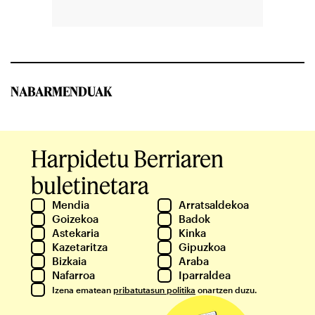
NABARMENDUAK
Harpidetu Berriaren
buletinetara
Mendia
Arratsaldekoa
Goizekoa
Badok
Astekaria
Kinka
Kazetaritza
Gipuzkoa
Bizkaia
Araba
Nafarroa
Iparraldea
Izena ematean
pribatutasun politika
onartzen duzu.