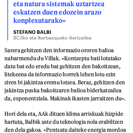
eta natura sistemak uztartzea
eskatzen duen edozein arazo
konplexutarako»
STEFANO BALBI
BC3ko eta Ikerbasqueko ikertzailea
Sarera gehitzen den informazio ororen balioa
nabarmendu du Villak. «Kontzeptu bati lotutako
datu bat edo eredu bat gehitzen den bakoitzean,
litekeena da informazio horrek lehen lotu ezin
ziren bi jakintza eremu lotzea. Beraz, gehitzen den
jakintza puska bakoitzaren balioa biderkatzailea
da, esponentziala. Makinak ikasten jarraitzen du».
Hori dela eta, AAk dituen klima arriskuak hizpide
hartuta, Balbik uste du teknologia nola erabiltzen
den dela gakoa. «Pentsatu daiteke energia mordoa