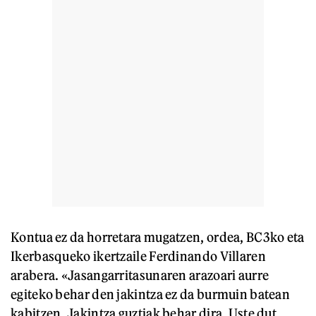
Kontua ez da horretara mugatzen, ordea, BC3ko eta
Ikerbasqueko ikertzaile Ferdinando Villaren
arabera. «Jasangarritasunaren arazoari aurre
egiteko behar den jakintza ez da burmuin batean
kabitzen. Jakintza guztiak behar dira. Uste dut