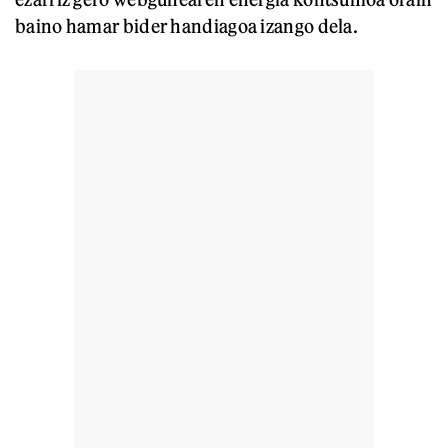
baino hamar bider handiagoa izango dela.