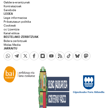
Galdera-erantzunak
Kontratazioak
Sarebide
LEGEA
Lege informazioa
Pribatutasun politika
Cookieak
cc Lizentzia
Kanal etikoa
BESTELAKO ZERBITZUAK
Bidera zerbitzuak
Midas Media
JARRAITU