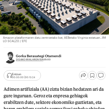
Amazon plataformaren datu zentroetako bat, AEBetako Virginia estatuan. JIM
LO SCALZO / EFE
Gorka Berasategi Otamendi
2024KO IRAILAREN 15A
05:00
Entzun
00:00:00
00:13:24
Adimen artifiziala (AA) ziztu bizian hedatzen ari da
gure inguruan. Geroz eta enpresa gehiagok
erabiltzen dute, sektore ekonomiko guztietan, eta
haren erabilera soziala aurrez ikusi gabeko abiadan