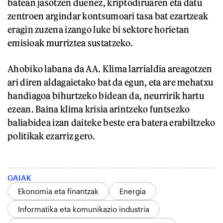
batean jasotzen duenez, kriptodiruaren eta datu
zentroen argindar kontsumoari tasa bat ezartzeak
eragin zuzena izango luke bi sektore horietan
emisioak murriztea sustatzeko.
Ahobiko labana da AA. Klima larrialdia areagotzen
ari diren aldagaietako bat da egun, eta are mehatxu
handiagoa bihurtzeko bidean da, neurririk hartu
ezean. Baina klima krisia arintzeko funtsezko
baliabidea izan daiteke beste era batera erabiltzeko
politikak ezarriz gero.
GAIAK
Ekonomia eta finantzak
Energia
Informatika eta komunikazio industria