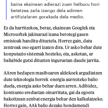
baina ekainean adierazi zuen helburu hori
betetzea zaila izango dela adimen
artifizialaren gorakada dela medio.
Ez da harritzekoa, beraz, ekainean Googlek eta
Microsoftek jakinarazi izana berotegi gasen
emisioak handitu dituztela. Horrez gain, datu
zentroak oso egarri izaten dira. Ur asko behar dute
konputazio sistemak hozteko, eta, askotan, ur
baliabide gutxi dituzten inguruetan daude jarrita.
AAren hedapen masiboaren aldekoek argudiatzen
dute teknologia horrek energia aurrezteko balio
duela, energia asko behar duen arren. Adibidez,
kontsumo ereduetan oinarrituta, gai da egoera
bakoitzean zenbat energia behar den kalkulatzeko.
Horrez gain, AAk balio dezake hondamendi