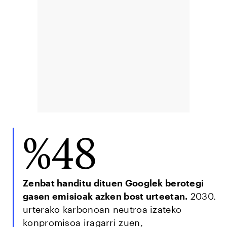
%48
Zenbat handitu dituen Googlek berotegi
gasen emisioak azken bost urteetan.
2030.
urterako karbonoan neutroa izateko
konpromisoa iragarri zuen,