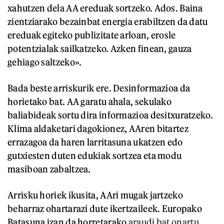
xahutzen dela AA ereduak sortzeko. Ados. Baina
zientziarako bezainbat energia erabiltzen da datu
ereduak egiteko publizitate arloan, erosle
potentzialak sailkatzeko. Azken finean, gauza
gehiago saltzeko».
Bada beste arriskurik ere. Desinformazioa da
horietako bat. AA garatu ahala, sekulako
baliabideak sortu dira informazioa desitxuratzeko.
Klima aldaketari dagokionez, AAren bitartez
errazagoa da haren larritasuna ukatzen edo
gutxiesten duten edukiak sortzea eta modu
masiboan zabaltzea.
Arrisku horiek ikusita, AAri mugak jartzeko
beharraz ohartarazi dute ikertzaileek. Europako
Batasuna izan da horretarako
araudi bat onartu