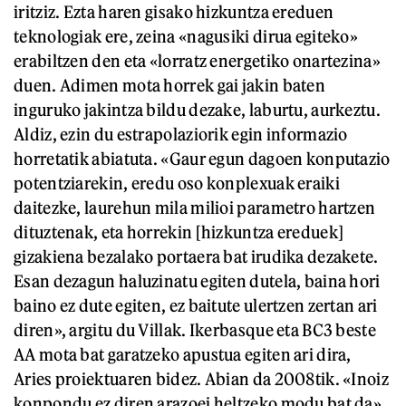
iritziz. Ezta haren gisako hizkuntza ereduen
teknologiak ere, zeina «nagusiki dirua egiteko»
erabiltzen den eta «lorratz energetiko onartezina»
duen. Adimen mota horrek gai jakin baten
inguruko jakintza bildu dezake, laburtu, aurkeztu.
Aldiz, ezin du estrapolaziorik egin informazio
horretatik abiatuta. «Gaur egun dagoen konputazio
potentziarekin, eredu oso konplexuak eraiki
daitezke, laurehun mila milioi parametro hartzen
dituztenak, eta horrekin [hizkuntza ereduek]
gizakiena bezalako portaera bat irudika dezakete.
Esan dezagun haluzinatu egiten dutela, baina hori
baino ez dute egiten, ez baitute ulertzen zertan ari
diren», argitu du Villak. Ikerbasque eta BC3 beste
AA mota bat garatzeko apustua egiten ari dira,
Aries proiektuaren bidez. Abian da 2008tik. «Inoiz
konpondu ez diren arazoei heltzeko modu bat da».