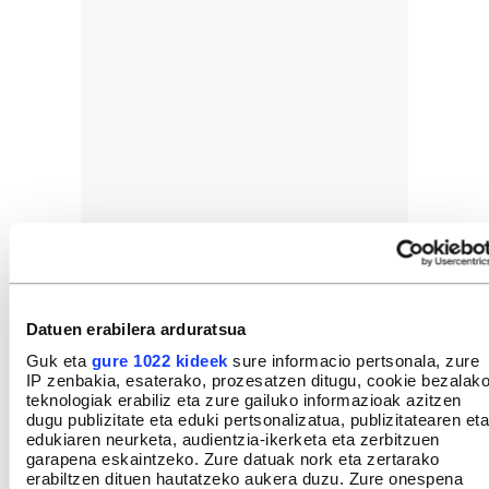
Datuen erabilera arduratsua
Guk eta
gure 1022 kideek
sure informacio pertsonala, zure
IP zenbakia, esaterako, prozesatzen ditugu, cookie bezalak
teknologiak erabiliz eta zure gailuko informazioak azitzen
dugu publizitate eta eduki pertsonalizatua, publizitatearen eta
edukiaren neurketa, audientzia-ikerketa eta zerbitzuen
garapena eskaintzeko. Zure datuak nork eta zertarako
erabiltzen dituen hautatzeko aukera duzu. Zure onespena