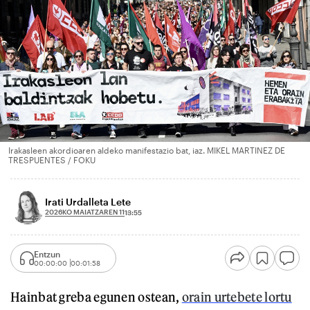
Irakasleen akordioaren aldeko manifestazio bat, iaz. MIKEL MARTINEZ DE
TRESPUENTES / FOKU
Irati Urdalleta Lete
2026KO MAIATZAREN 11
13:55
Entzun
00:00:00
00:01:58
Hainbat greba egunen ostean,
orain urtebete lortu