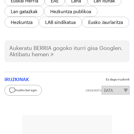
Euskal Herria
EAE
Lana
Lan itunak
Lan gatazkak
Hezkuntza publikoa
Hezkuntza
LAB sindikatua
Eusko Jaurlaritza
Aukeratu
BERRIA
gogoko iturri gisa Googlen.
Aktibatu hemen
IRUZKINAK
Ez dago iruzkinik
Iruzkin bat egin
ORDENATU