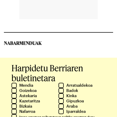
NABARMENDUAK
Harpidetu Berriaren
buletinetara
Mendia
Arratsaldekoa
Goizekoa
Badok
Astekaria
Kinka
Kazetaritza
Gipuzkoa
Bizkaia
Araba
Nafarroa
Iparraldea
Izena ematean
pribatutasun politika
onartzen duzu.