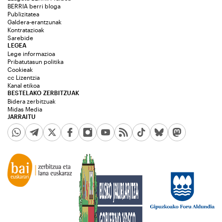
BERRIA berri bloga
Publizitatea
Galdera-erantzunak
Kontratazioak
Sarebide
LEGEA
Lege informazioa
Pribatutasun politika
Cookieak
cc Lizentzia
Kanal etikoa
BESTELAKO ZERBITZUAK
Bidera zerbitzuak
Midas Media
JARRAITU