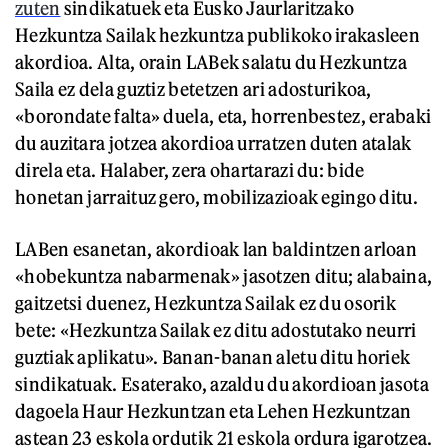
zuten
sindikatuek eta Eusko Jaurlaritzako
Hezkuntza Sailak hezkuntza publikoko irakasleen
akordioa. Alta, orain LABek salatu du Hezkuntza
Saila ez dela guztiz betetzen ari adosturikoa,
«borondate falta» duela, eta, horrenbestez, erabaki
du auzitara jotzea akordioa urratzen duten atalak
direla eta. Halaber, zera ohartarazi du: bide
honetan jarraituz gero, mobilizazioak egingo ditu.
LABen esanetan, akordioak lan baldintzen arloan
«hobekuntza nabarmenak» jasotzen ditu; alabaina,
gaitzetsi duenez, Hezkuntza Sailak ez du osorik
bete: «Hezkuntza Sailak ez ditu adostutako neurri
guztiak aplikatu». Banan-banan aletu ditu horiek
sindikatuak. Esaterako, azaldu du akordioan jasota
dagoela Haur Hezkuntzan eta Lehen Hezkuntzan
astean 23 eskola ordutik 21 eskola ordura igarotzea.