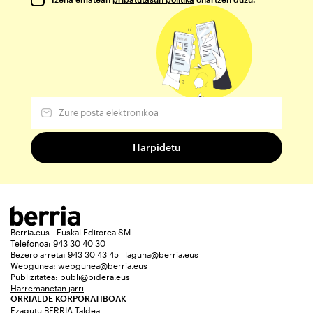
Berria.eus - Euskal Editorea SM
Telefonoa: 943 30 40 30
Bezero arreta: 943 30 43 45 | laguna@berria.eus
Webgunea:
webgunea@berria.eus
Publizitatea:
publi@bidera.eus
Harremanetan jarri
ORRIALDE KORPORATIBOAK
Ezagutu BERRIA Taldea