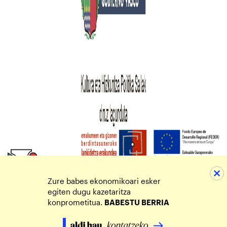
Zure babes ekonomikoari esker
egiten dugu kazetaritza
konprometitua.
BABESTU BERRIA