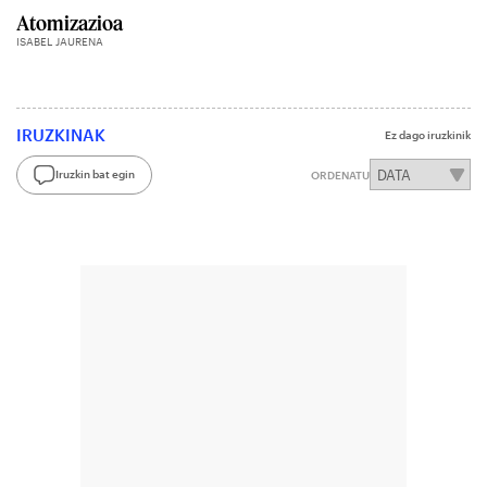
Atomizazioa
ISABEL JAURENA
IRUZKINAK
Ez dago iruzkinik
Iruzkin bat egin
ORDENATU