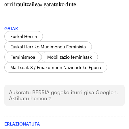
orri iraultzailea» garatuko dute.
GAIAK
Euskal Herria
Euskal Herriko Mugimendu Feminista
Feminismoa
Mobilizazio feministak
Martxoak 8 / Emakumeen Nazioarteko Eguna
Aukeratu
BERRIA
gogoko iturri gisa Googlen.
Aktibatu hemen
ERLAZIONATUTA