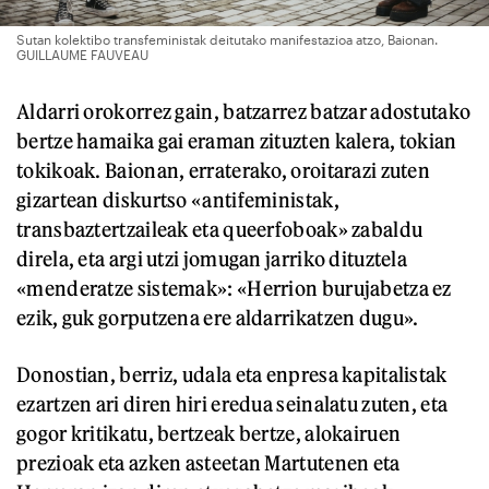
Sutan kolektibo transfeministak deitutako manifestazioa atzo, Baionan.
GUILLAUME FAUVEAU
Aldarri orokorrez gain, batzarrez batzar adostutako
bertze hamaika gai eraman zituzten kalera, tokian
tokikoak. Baionan, erraterako, oroitarazi zuten
gizartean diskurtso «antifeministak,
transbaztertzaileak eta queerfoboak» zabaldu
direla, eta argi utzi jomugan jarriko dituztela
«menderatze sistemak»: «Herrion burujabetza ez
ezik, guk gorputzena ere aldarrikatzen dugu».
Donostian, berriz, udala eta enpresa kapitalistak
ezartzen ari diren hiri eredua seinalatu zuten, eta
gogor kritikatu, bertzeak bertze, alokairuen
prezioak eta azken asteetan Martutenen eta