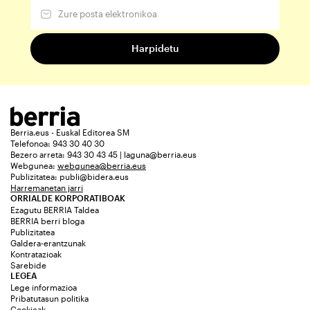
Berria.eus - Euskal Editorea SM
Telefonoa: 943 30 40 30
Bezero arreta: 943 30 43 45 | laguna@berria.eus
Webgunea:
webgunea@berria.eus
Publizitatea:
publi@bidera.eus
Harremanetan jarri
ORRIALDE KORPORATIBOAK
Ezagutu BERRIA Taldea
BERRIA berri bloga
Publizitatea
Galdera-erantzunak
Kontratazioak
Sarebide
LEGEA
Lege informazioa
Pribatutasun politika
Cookieak