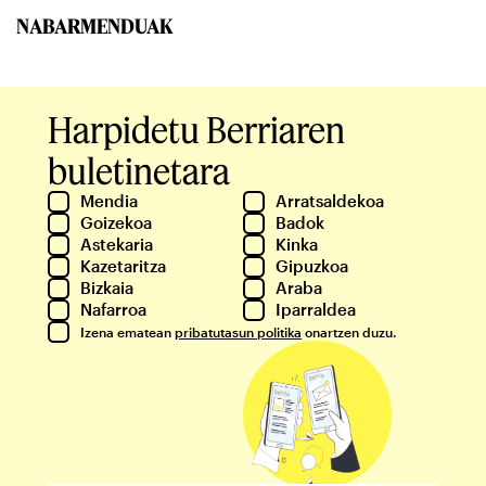
NABARMENDUAK
Harpidetu Berriaren
buletinetara
Mendia
Arratsaldekoa
Goizekoa
Badok
Astekaria
Kinka
Kazetaritza
Gipuzkoa
Bizkaia
Araba
Nafarroa
Iparraldea
Izena ematean
pribatutasun politika
onartzen duzu.