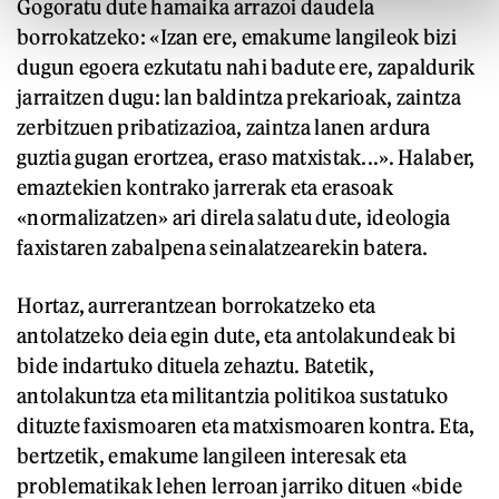
Gogoratu dute hamaika arrazoi daudela
borrokatzeko: «Izan ere, emakume langileok bizi
dugun egoera ezkutatu nahi badute ere, zapaldurik
jarraitzen dugu: lan baldintza prekarioak, zaintza
zerbitzuen pribatizazioa, zaintza lanen ardura
guztia gugan erortzea, eraso matxistak...». Halaber,
emaztekien kontrako jarrerak eta erasoak
«normalizatzen» ari direla salatu dute, ideologia
faxistaren zabalpena seinalatzearekin batera.
Hortaz, aurrerantzean borrokatzeko eta
antolatzeko deia egin dute, eta antolakundeak bi
bide indartuko dituela zehaztu. Batetik,
antolakuntza eta militantzia politikoa sustatuko
dituzte faxismoaren eta matxismoaren kontra. Eta,
bertzetik, emakume langileen interesak eta
problematikak lehen lerroan jarriko dituen «bide