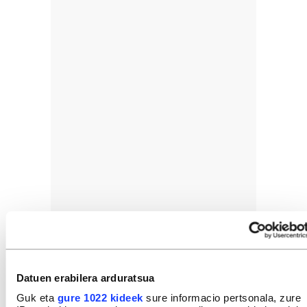
Datuen erabilera arduratsua
Guk eta
gure 1022 kideek
sure informacio pertsonala, zure