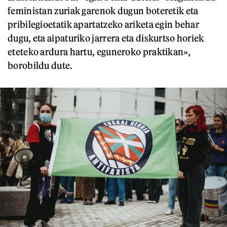
feministan zuriak garenok dugun boteretik eta
pribilegioetatik apartatzeko ariketa egin behar
dugu, eta aipaturiko jarrera eta diskurtso horiek
eteteko ardura hartu, eguneroko praktikan»,
borobildu dute.