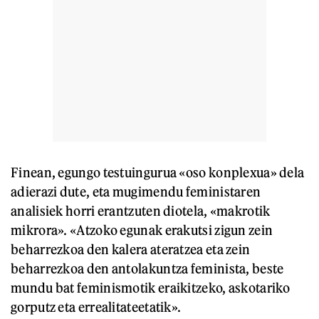
Finean, egungo testuingurua «oso konplexua» dela
adierazi dute, eta mugimendu feministaren
analisiek horri erantzuten diotela, «makrotik
mikrora». «Atzoko egunak erakutsi zigun zein
beharrezkoa den kalera ateratzea eta zein
beharrezkoa den antolakuntza feminista, beste
mundu bat feminismotik eraikitzeko, askotariko
gorputz eta errealitateetatik».