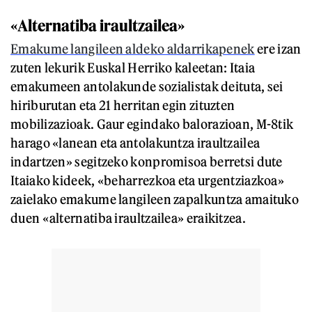
«Alternatiba iraultzailea»
Emakume langileen aldeko aldarrikapenek
ere izan
zuten lekurik Euskal Herriko kaleetan: Itaia
emakumeen antolakunde sozialistak deituta, sei
hiriburutan eta 21 herritan egin zituzten
mobilizazioak. Gaur egindako balorazioan, M-8tik
harago «lanean eta antolakuntza iraultzailea
indartzen» segitzeko konpromisoa berretsi dute
Itaiako kideek, «beharrezkoa eta urgentziazkoa»
zaielako emakume langileen zapalkuntza amaituko
duen «alternatiba iraultzailea» eraikitzea.