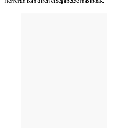
Herreran izan diren etxegabetze masiboak.