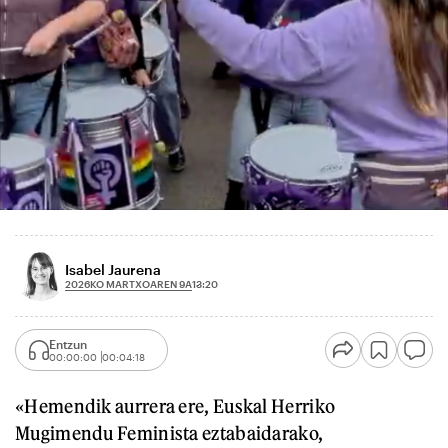
Isabel Jaurena
2026KO MARTXOAREN 9A
13:20
Entzun
00:00:00
00:04:18
«Hemendik aurrera ere, Euskal Herriko
Mugimendu Feminista eztabaidarako,