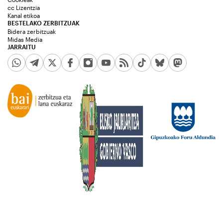
cc Lizentzia
Kanal etikoa
BESTELAKO ZERBITZUAK
Bidera zerbitzuak
Midas Media
JARRAITU