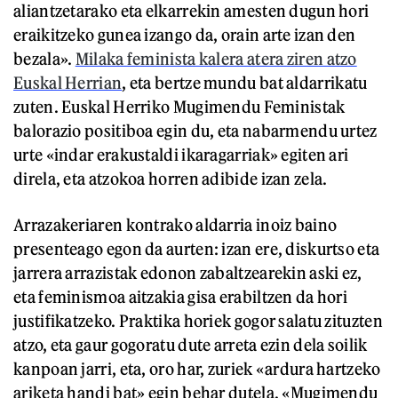
aliantzetarako eta elkarrekin amesten dugun hori
eraikitzeko gunea izango da, orain arte izan den
bezala».
Milaka feminista kalera atera ziren atzo
Euskal Herrian
, eta bertze mundu bat aldarrikatu
zuten. Euskal Herriko Mugimendu Feministak
balorazio positiboa egin du, eta nabarmendu urtez
urte «indar erakustaldi ikaragarriak» egiten ari
direla, eta atzokoa horren adibide izan zela.
Arrazakeriaren kontrako aldarria inoiz baino
presenteago egon da aurten: izan ere, diskurtso eta
jarrera arrazistak edonon zabaltzearekin aski ez,
eta feminismoa aitzakia gisa erabiltzen da hori
justifikatzeko. Praktika horiek gogor salatu zituzten
atzo, eta gaur gogoratu dute arreta ezin dela soilik
kanpoan jarri, eta, oro har, zuriek «ardura hartzeko
ariketa handi bat» egin behar dutela. «Mugimendu