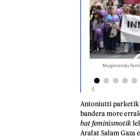
Mugimendu femin
Antoniutti parketik
bandera more errald
bat feminismotik
le
Arafat Salam Gaza e