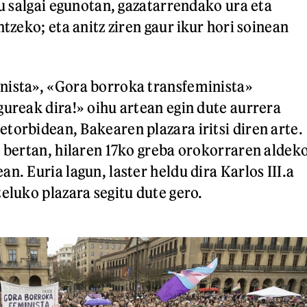
tu salgai egunotan, gazatarrendako ura eta
ntzeko; eta anitz ziren gaur ikur hori soinean
nista», «Gora borroka transfeminista»
gureak dira!» oihu artean egin dute aurrera
torbidean, Bakearen plazara iritsi diren arte.
e bertan, hilaren 17ko greba orokorraren aldek
n. Euria lagun, laster heldu dira Karlos III.a
eluko plazara segitu dute gero.