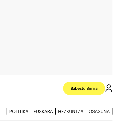
Babestu Berria
POLITIKA
EUSKARA
HEZKUNTZA
OSASUNA