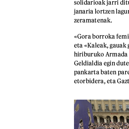
solidarioak jarri di
janaria lortzen lagu
zeramatenak.
«Gora borroka femi
eta «Kaleak, gauak 
hiriburuko Armada e
Geldialdia egin dut
pankarta baten parea
etorbidera, eta Gazt