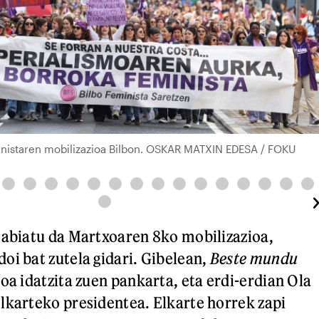
istaren mobilizazioa Bilbon. OSKAR MATXIN EDESA / FOKU
 abiatu da Martxoaren 8ko mobilizazioa,
oi bat zutela gidari. Gibelean,
Beste mundu
loa idatzita zuen pankarta, eta erdi-erdian Ola
lkarteko presidentea. Elkarte horrek zapi