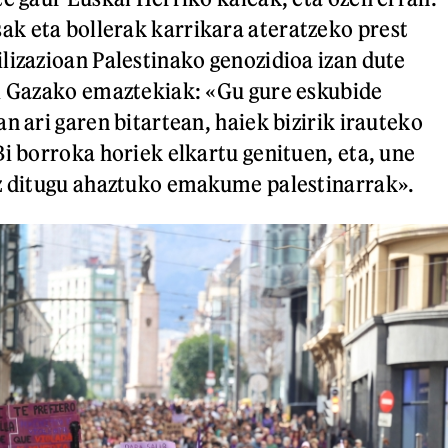
k eta bollerak karrikara ateratzeko prest
lizazioan Palestinako genozidioa izan dute
i Gazako emaztekiak: «Gu gure eskubide
n ari garen bitartean, haiek bizirik irauteko
Bi borroka horiek elkartu genituen, eta, une
ez ditugu ahaztuko emakume palestinarrak».