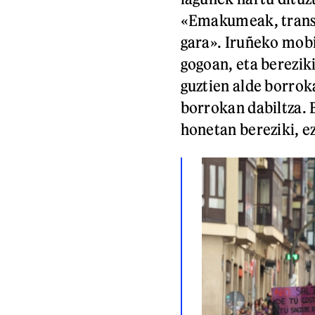
«Emakumeak, transa
gara». Iruñeko mobi
gogoan, eta berezik
guztien alde borroka
borrokan dabiltza. 
honetan bereziki, 