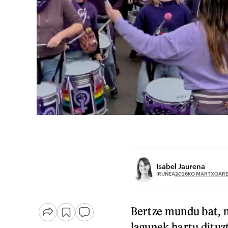
Isabel Jaurena
2026KO MARTXOARE
IRUÑEA
Bertze mundu bat, 
lagunek hartu dituz