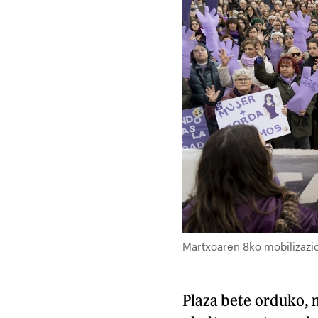
Martxoaren 8ko mobilizazio
Plaza bete orduko,