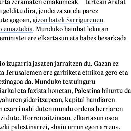
nkarta zeramaten emakumeak —tartean Arafat
 gelditu dira, jendetza zutela parez
dute gogoan,
gizon batek Sarrigurenen
ko emaztekia
. Munduko hainbat lekutan
feministei ere elkartasun eta babes besarkada
o izugarria jasaten jarraitzen du. Gazan ez
eta Jerusalemen ere garbiketa etnikoa gero eta
sezinagoa da. Munduko testuinguru
arkal eta faxista honetan, Palestina bihurtu da
ahuren gidaritzapean, kapital handiaren
in ezarri nahi duten mundu ordena berriaren
azi dute. Horren aitzinean, elkartasun osoa
eki palestinarrei, «hain urrun egon arren».