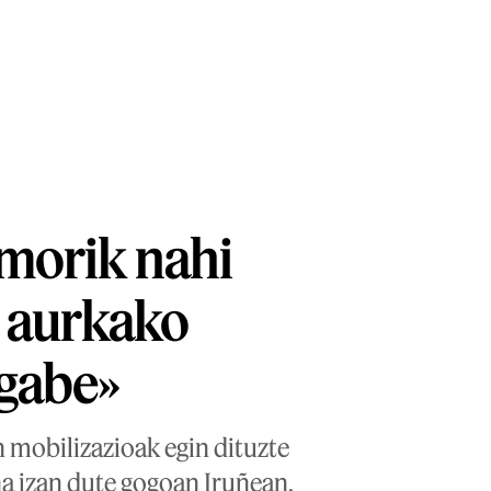
morik nahi
n aurkako
 gabe»
 mobilizazioak egin dituzte
ina izan dute gogoan Iruñean,