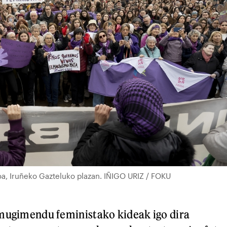
a, Iruñeko Gazteluko plazan. IÑIGO URIZ / FOKU
 mugimendu feministako kideak igo dira