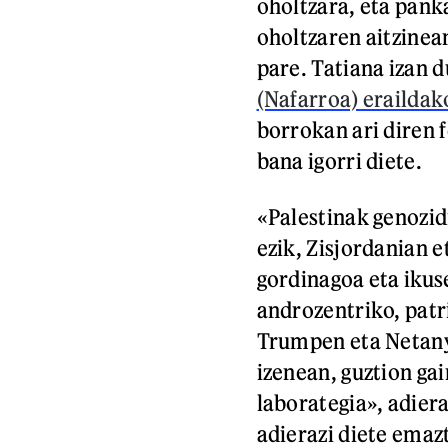
oholtzara, eta pa
oholtzaren aitzinean
pare. Tatiana izan 
(Nafarroa) erailda
borrokan ari diren 
bana igorri diete.
«Palestinak genozidi
ezik, Zisjordanian 
gordinagoa eta iku
androzentriko, patri
Trumpen eta Netany
izenean, guztion ga
laborategia», adier
adierazi diete emazt