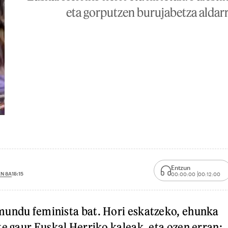
eta gorputzen burujabetza aldar
Entzun
N 8A
15:15
00:00:00
00:12:00
mundu feminista bat. Hori eskatzeko, ehunka
te gaur Euskal Herriko kaleak, eta ozen erran: