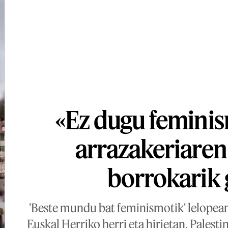
«Ez dugu feminis
arrazakeriare
borrokarik
'Beste mundu bat feminismotik' lelopean
Euskal Herriko herri eta hirietan. Palest