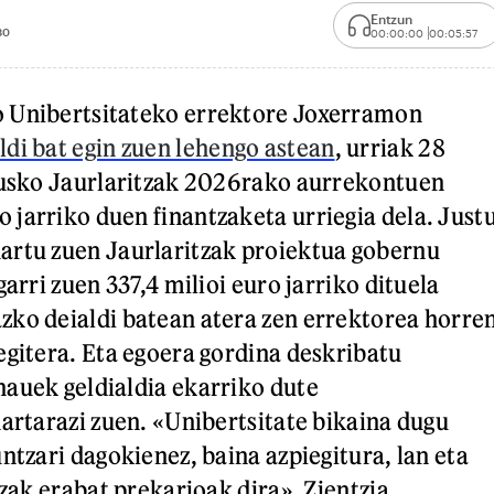
Entzun
30
00:00:00
00:05:57
 Unibertsitateko errektore Joxerramon
ldi bat egin zuen lehengo astean
, urriak 28
 Eusko Jaurlaritzak 2026rako aurrekontuen
jarriko duen finantzaketa urriegia dela. Just
artu zuen Jaurlaritzak proiektua gobernu
garri zuen 337,4 milioi euro jarriko dituela
ko deialdi batean atera zen errektorea horre
egitera. Eta egoera gordina deskribatu
auek geldialdia ekarriko dute
hartarazi zuen. «Unibertsitate bikaina dugu
ntzari dagokienez, baina azpiegitura, lan eta
tzak erabat prekarioak dira». Zientzia,