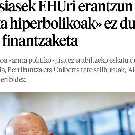
esiasek EHUri erantzun
ka hiperbolikoak» ez d
finantzaketa
oa «arma politiko» gisa ez erabiltzeko eskatu 
ia, Berrikuntza eta Unibertsitate sailburuak, 'A
ten bidez.