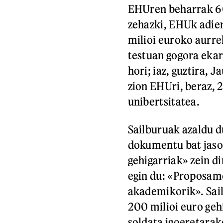
EHUren beharrak 60
zehazki, EHUk adier
milioi euroko aurre
testuan gogora ekar
hori; iaz, guztira, 
zion EHUri, beraz, 2
unibertsitatea.
Sailburuak azaldu 
dokumentu bat jaso 
gehigarriak» zein di
egin du: «Proposame
akademikorik». Sail
200 milioi euro geh
soldata igoeretarak