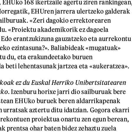
, EHUko 168 ikertzaile agertu ziren rankingean
 Horregatik, EHUren jarrera ulertzeko galderak
 sailburuak. «Zeri dagokio errektorearen
du. «Proiektu akademikorik ez dagoela
? Edo erantzukizuna gauzatzeko eta aurrekontu
zeko ezintasuna?». Baliabideak «mugatuak»
atu du, eta erakundeetako buruen
a beti lehentasunak jartzea eta «aukeratzea».
koak ez du Euskal Herriko Unibertsitatearen
uko
. Izenburu horixe jarri dio sailburuak bere
astean EHUko buruek beren aldarrikapenak
n urratsak aztertu ditu idatzian. Gogora ekarri
rrekontuen proiektua onartu zen egun berean,
k prentsa ohar baten bidez zehaztu zuela