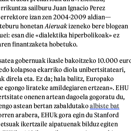
errikuntza sailburu Juan Ignacio Perez
errektore izan zen 2004-2009 aldian—
asteburu honetan
Aieruak
izeneko bere blogean
uei: esan die «dialektika hiperbolikoak» ez
aren finantzaketa hobetuko.
esatea gobernuak ikasle bakoitzeko 10.000 eur
edo kolapsoa ekarriko diola unibertsitateari,
 direla eta. Ez da; hala balitz, Europako
e egongo lirateke amildegiaren ertzean». EHU
tsitate onenen artean dagoela gogoratu du,
engo astean bertan zabaldutako
albiste bat
orren arabera, EHUk gora egin du Stanford
tetsuak ikertzaile aipatuenak bilduz egiten