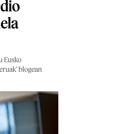
 dio
uela
du Eusko
ieruak' blogean