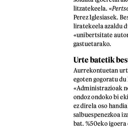
litzatekeela. «
Perts
Perez Iglesiasek. Be
liratekeela azaldu 
«unibertsitate aut
gastuetarako.
Urte batetik bes
Aurrekontuetan urte
egoten gogoratu du 
«Administrazioak n
ondoz ondoko bi eki
ez direla oso handia
salbuespenezkoa iz
bat. %50eko igoera 