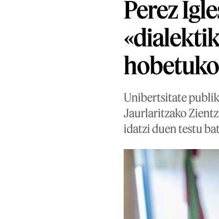
Perez Igl
«dialekti
hobetuko 
Unibertsitate publik
Jaurlaritzako Zientz
idatzi duen testu ba