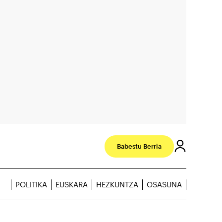
Babestu Berria
POLITIKA
EUSKARA
HEZKUNTZA
OSASUNA