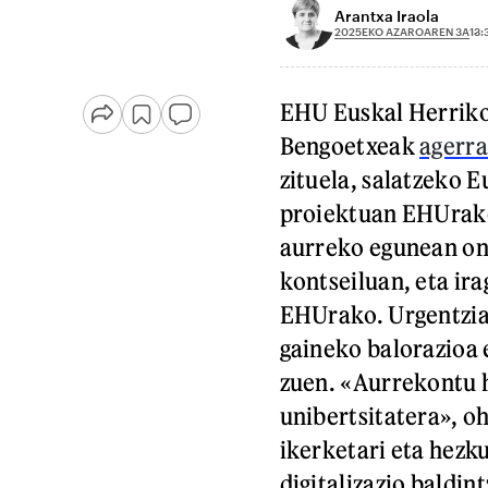
Arantxa Iraola
2025EKO AZAROAREN 3A
13:
EHU Euskal Herriko
Bengoetxeak
agerra
zituela, salatzeko
proiektuan EHUrako 
aurreko egunean on
kontseiluan, eta ira
EHUrako. Urgentziaz
gaineko balorazioa 
zuen. «Aurrekontu h
unibertsitatera», o
ikerketari eta hezku
digitalizazio baldin