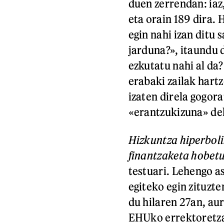
duen zerrendan: iaz
eta orain 189 dira.
egin nahi izan ditu
jarduna?», itaundu 
ezkutatu nahi al da
erabaki zailak hart
izaten direla gogor
«erantzukizuna» del
Hizkuntza hiperboli
finantzaketa hobet
testuari. Lehengo 
egiteko egin zituzte
du hilaren 27an, au
EHUko errektoretza