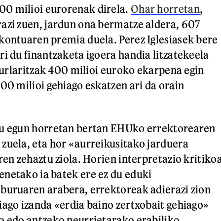
0 milioi eurorenak direla.
Ohar horretan
,
azi zuen, jardun ona bermatze aldera, 607
kontuaren premia duela. Perez Iglesiasek bere
ri du finantzaketa igoera handia litzatekeela
Jaurlaritzak 400 milioi euroko ekarpena egin
00 milioi gehiago eskatzen ari da orain
du egun horretan bertan EHUko errektorearen
zuela, eta hor «aurreikusitako jarduera
ren zehaztu ziola. Horien interpretazio kritiko
netako ia batek ere ez du eduki
buruaren arabera, errektoreak adierazi zion
iago izanda «erdia baino zertxobait gehiago»
o edo antzeko neurrietarako erabiliko