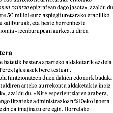
onen zaintza
epigrafean dago jasota», azaldu d
ste 50 milioi euro azpiegituretarako erabiliko
du sailburuak, eta beste horrenbeste
onomia» izenburupean aurkeztu diren
tera
 batetik bestera aparteko aldaketarik ez dela
Perez Iglesiasek bere testuan.
ola funtzionatzen duen dakien edonork badaki
taldiren arteko aurrekontu aldaketak ia inoiz
k», azaldu du. «Nire esperientziaren arabera,
ango litzateke administrazioan %10eko igoera
ezin da imajinatu ere egin. Horrelako