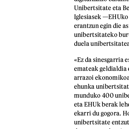
Unibertsitate eta B
Iglesiasek —EHUko 
erantzun egin die 
unibertsitateko bur
duela unibertsitate
«Ez da sinesgarria 
emateak geldialdia 
arrazoi ekonomikoak
ehunka unibertsitat
munduko 400 uniber
eta EHUk berak leh
ekarri du gogora. H
unibertsitate entzu