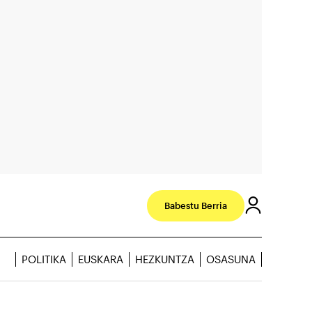
Babestu Berria
POLITIKA
EUSKARA
HEZKUNTZA
OSASUNA