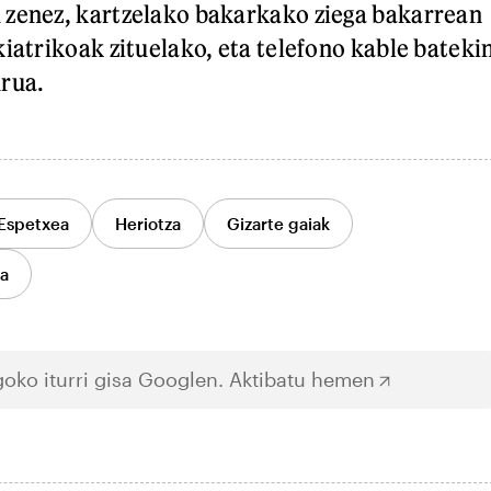
 zenez, kartzelako bakarkako ziega bakarrean
kiatrikoak zituelako, eta telefono kable bateki
urua.
Espetxea
Heriotza
Gizarte gaiak
a
oko iturri gisa Googlen.
Aktibatu hemen