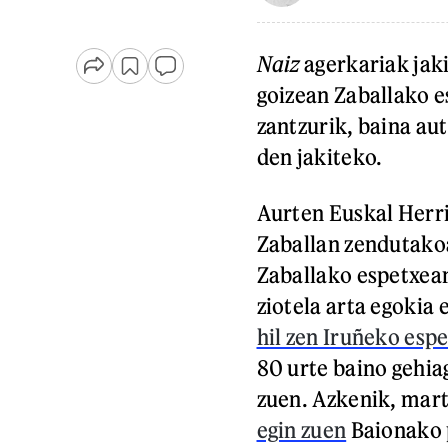
Naiz
agerkariak jaki
goizean Zaballako e
zantzurik, baina au
den jakiteko.
Aurten Euskal Herri
Zaballan zendutako
Zaballako espetxean
ziotela arta egokia
hil zen Iruñeko esp
80 urte baino gehiag
zuen. Azkenik, mar
egin zuen
Baionako p