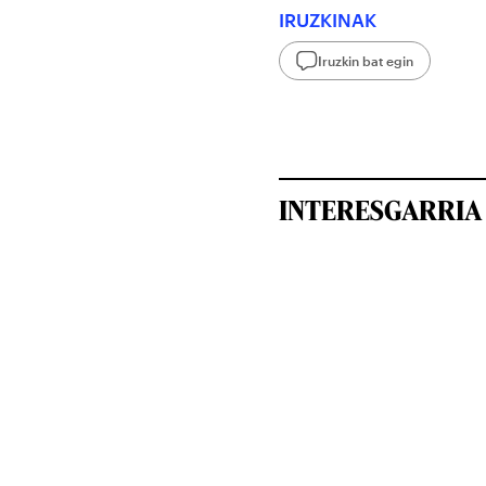
IRUZKINAK
Iruzkin bat egin
INTERESGARRIA 