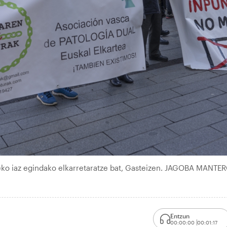
zeko iaz egindako elkarretaratze bat, Gasteizen. JAGOBA MANTE
Entzun
00:00:00
00:01:17