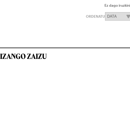
Ez dago iruzkin
ORDENATU
IZANGO ZAIZU