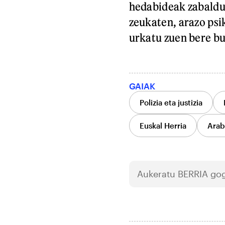
hedabideak zabaldu
zeukaten, arazo psi
urkatu zuen bere b
GAIAK
Polizia eta justizia
Euskal Herria
Arab
Aukeratu
BERRIA
gog