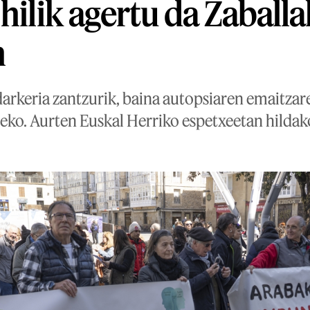
 hilik agertu da Zaball
n
arkeria zantzurik, baina autopsiaren emaitzar
iteko. Aurten Euskal Herriko espetxeetan hilda