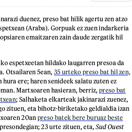
narazi duenez, preso bat hilik agertu zen atzo
spetxean (Araba). Gorpuak ez zuen indarkeria
topsiaren emaitzaren zain daude zergatik hil
ko espetxeetan hildako laugarren presoa da
a. Otsailaren 5ean,
35 urteko preso bat hil zen,
 hura ere; haren senideek salatu zuten ez
 eman. Martxoaren hasieran, berriz,
preso bat
etxean
; Salhaketa elkarteak jakinarazi zuenez,
o zituen, eta bihotz-biriketako geldialdia izan
txoaren 20an
preso batek bere buruaz beste
resondegian; 23 urte zituen, eta,
Sud Ouest