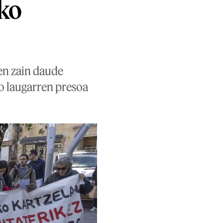
ako
en zain daude
ko laugarren presoa