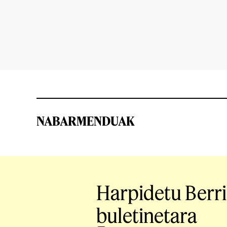
NABARMENDUAK
Harpidetu Berr
buletinetara