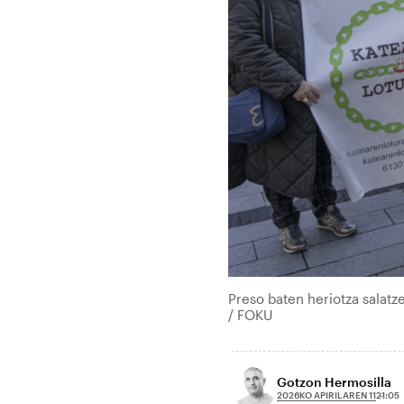
Preso baten heriotza salat
/ FOKU
Gotzon Hermosilla
2026KO APIRILAREN 11
21:05