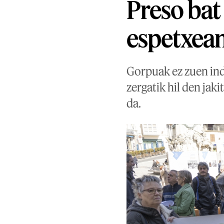
Preso bat
espetxea
Gorpuak ez zuen ind
zergatik hil den jak
da.