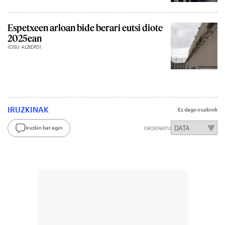
Espetxeen arloan bide berari eutsi diote
2025ean
IOSU ALBERDI
IRUZKINAK
Ez dago iruzkinik
Iruzkin bat egin
ORDENATU