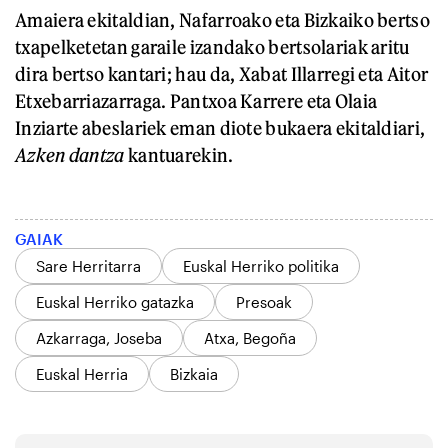
Amaiera ekitaldian, Nafarroako eta Bizkaiko bertso
txapelketetan garaile izandako bertsolariak aritu
dira bertso kantari; hau da, Xabat Illarregi eta Aitor
Etxebarriazarraga. Pantxoa Karrere eta Olaia
Inziarte abeslariek eman diote bukaera ekitaldiari,
Azken dantza
kantuarekin.
GAIAK
Sare Herritarra
Euskal Herriko politika
Euskal Herriko gatazka
Presoak
Azkarraga, Joseba
Atxa, Begoña
Euskal Herria
Bizkaia