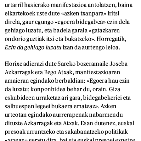
urtarril hasierako manifestazioa antolatzen, baina
elkartekoek uste dute «azken txanpara» iritsi
direla, gaur egungo «egoera bidegabea» ezin dela
gehiago luzatu, eta badela garaia «gatazkaren
ondorio guztiak itxi eta bukatzeko». Horregatik,
Ezin da gehiago luzatu
izan da aurtengo leloa.
Horixe adierazi dute Sareko bozeramaile Joseba
Azkarragak eta Bego Atxak, manifestazioaren
amaieran egindako berbaldian: «Egoera hau ezin
da luzatu; konponbidea behar du, orain. Giza
eskubideen urraketaz ari gara, bidegabekeriei eta
salbuespen legeei bukaera emateaz». Azken
urteotan egindako aurrerapenak nabarmendu
dituzte Azkarragak eta Atxak. Esan dutenez, euskal
presoak urruntzeko eta sakabanatzeko politikak
«atzean» geratu dira, bai eta euskal presoei espetxe