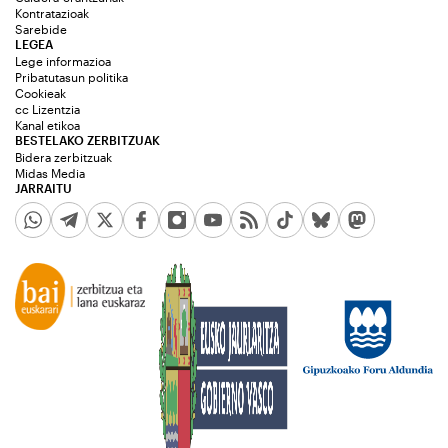
Kontratazioak
Sarebide
LEGEA
Lege informazioa
Pribatutasun politika
Cookieak
cc Lizentzia
Kanal etikoa
BESTELAKO ZERBITZUAK
Bidera zerbitzuak
Midas Media
JARRAITU