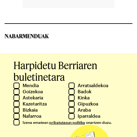
NABARMENDUAK
Harpidetu Berriaren
buletinetara
Mendia
Arratsaldekoa
Goizekoa
Badok
Astekaria
Kinka
Kazetaritza
Gipuzkoa
Bizkaia
Araba
Nafarroa
Iparraldea
Izena ematean
pribatutasun politika
onartzen duzu.