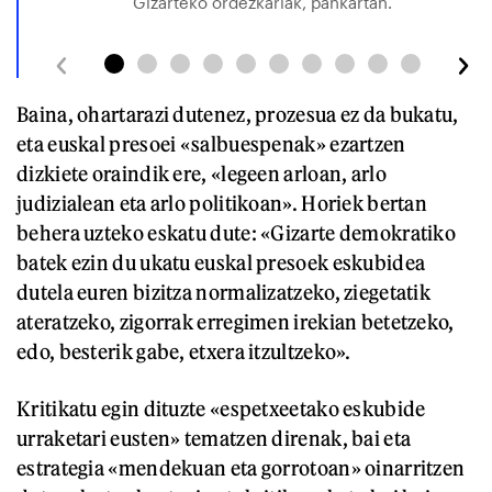
Gizarteko ordezkariak, pankartan.
Baina, ohartarazi dutenez, prozesua ez da bukatu,
eta euskal presoei «salbuespenak» ezartzen
dizkiete oraindik ere, «legeen arloan, arlo
judizialean eta arlo politikoan». Horiek bertan
behera uzteko eskatu dute: «Gizarte demokratiko
batek ezin du ukatu euskal presoek eskubidea
dutela euren bizitza normalizatzeko, ziegetatik
ateratzeko, zigorrak erregimen irekian betetzeko,
edo, besterik gabe, etxera itzultzeko».
Kritikatu egin dituzte «espetxeetako eskubide
urraketari eusten» tematzen direnak, bai eta
estrategia «mendekuan eta gorrotoan» oinarritzen