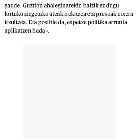
gaude. Guztion ahaleginarekin baizik ez dugu
lortuko ziegetako ateak irekitzea eta presoak etxera
itzultzea. Eta posible da, espetxe politika arrunta
aplikatzen bada».