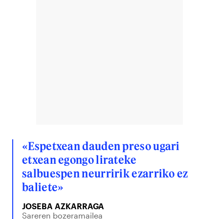
«Espetxean dauden preso ugari
etxean egongo lirateke
salbuespen neurririk ezarriko ez
baliete»
JOSEBA AZKARRAGA
Sareren bozeramailea