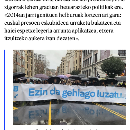
zigorrak lehen graduan betearazteko politikak ere.
«2014an jarri genituen helburuak lortzen ari gara:
euskal presoen eskubideen urraketa bukatzea eta
haiei espetxe legeria arrunta aplikatzea, etxera
itzultzeko aukera izan dezaten».