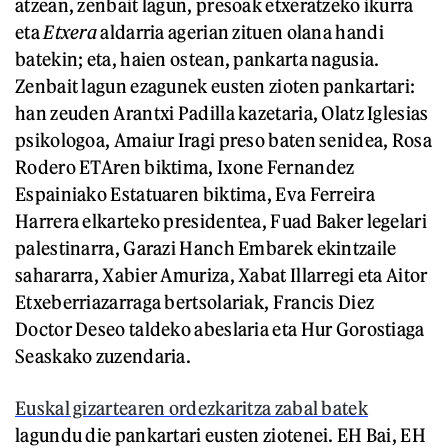
atzean, zenbait lagun, presoak etxeratzeko ikurra
eta
Etxera
aldarria agerian zituen olana handi
batekin; eta, haien ostean, pankarta nagusia.
Zenbait lagun ezagunek eusten zioten pankartari:
han zeuden Arantxi Padilla kazetaria, Olatz Iglesias
psikologoa, Amaiur Iragi preso baten senidea, Rosa
Rodero ETAren biktima, Ixone Fernandez
Espainiako Estatuaren biktima, Eva Ferreira
Harrera elkarteko presidentea, Fuad Baker legelari
palestinarra, Garazi Hanch Embarek ekintzaile
sahararra, Xabier Amuriza, Xabat Illarregi eta Aitor
Etxeberriazarraga bertsolariak, Francis Diez
Doctor Deseo taldeko abeslaria eta Hur Gorostiaga
Seaskako zuzendaria.
Euskal gizartearen ordezkaritza zabal batek
lagundu die pankartari eusten ziotenei. EH Bai, EH