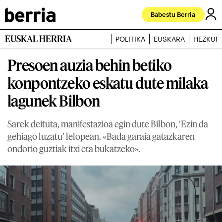
Babestu Berria
EUSKAL HERRIA
POLITIKA
EUSKARA
HEZKUN
Presoen auzia behin betiko
konpontzeko eskatu dute milaka
lagunek Bilbon
Sarek deituta, manifestazioa egin dute Bilbon, ‘Ezin da
gehiago luzatu’ lelopean. «Bada garaia gatazkaren
ondorio guztiak itxi eta bukatzeko».