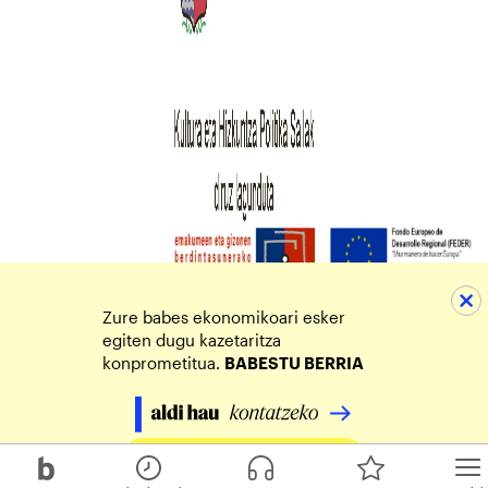
Zure babes ekonomikoari esker
egiten dugu kazetaritza
konprometitua.
BABESTU BERRIA
Egin zure ekarpena