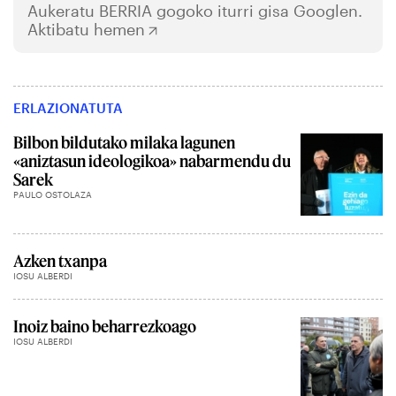
Aukeratu
BERRIA
gogoko iturri gisa Googlen.
Aktibatu hemen
ERLAZIONATUTA
Bilbon bildutako milaka lagunen
«aniztasun ideologikoa» nabarmendu du
Sarek
PAULO OSTOLAZA
Azken txanpa
IOSU ALBERDI
Inoiz baino beharrezkoago
IOSU ALBERDI