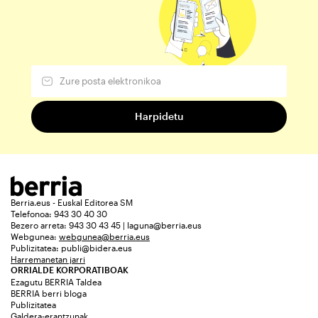
Berria.eus - Euskal Editorea SM
Telefonoa: 943 30 40 30
Bezero arreta: 943 30 43 45 | laguna@berria.eus
Webgunea:
webgunea@berria.eus
Publizitatea:
publi@bidera.eus
Harremanetan jarri
ORRIALDE KORPORATIBOAK
Ezagutu BERRIA Taldea
BERRIA berri bloga
Publizitatea
Galdera-erantzunak