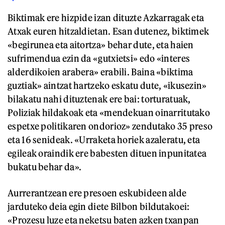
Biktimak ere hizpide izan dituzte Azkarragak eta
Atxak euren hitzaldietan. Esan dutenez, biktimek
«begirunea eta aitortza» behar dute, eta haien
sufrimendua ezin da «gutxietsi» edo «interes
alderdikoien arabera» erabili. Baina «biktima
guztiak» aintzat hartzeko eskatu dute, «ikusezin»
bilakatu nahi dituztenak ere bai: torturatuak,
Poliziak hildakoak eta «mendekuan oinarritutako
espetxe politikaren ondorioz» zendutako 35 preso
eta 16 senideak. «Urraketa horiek azaleratu, eta
egileak oraindik ere babesten dituen inpunitatea
bukatu behar da».
Aurrerantzean ere presoen eskubideen alde
jarduteko deia egin diete Bilbon bildutakoei:
«Prozesu luze eta neketsu baten azken txanpan