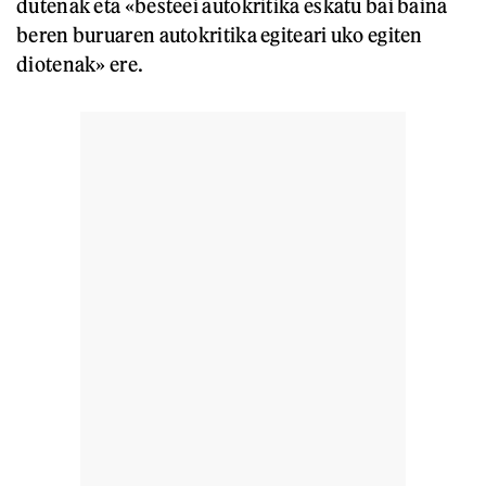
dutenak eta «besteei autokritika eskatu bai baina
beren buruaren autokritika egiteari uko egiten
diotenak» ere.