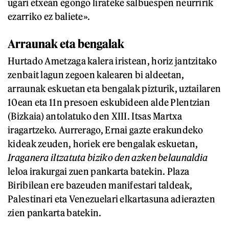
ugari etxean egongo lirateke salbuespen neurririk
ezarriko ez baliete».
Arraunak eta bengalak
Hurtado Ametzaga kalera iristean, horiz jantzitako
zenbait lagun zegoen kalearen bi aldeetan,
arraunak eskuetan eta bengalak pizturik, uztailaren
10ean eta 11n presoen eskubideen alde Plentzian
(Bizkaia) antolatuko den XIII. Itsas Martxa
iragartzeko. Aurrerago, Ernai gazte erakundeko
kideak zeuden, horiek ere bengalak eskuetan,
Iraganera iltzatuta biziko den azken belaunaldia
leloa irakurgai zuen pankarta batekin. Plaza
Biribilean ere bazeuden manifestari taldeak,
Palestinari eta Venezuelari elkartasuna adierazten
zien pankarta batekin.