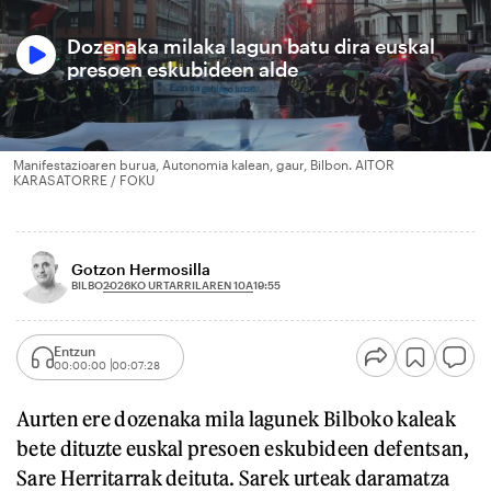
Dozenaka milaka lagun batu dira euskal
presoen eskubideen alde
Manifestazioaren burua, Autonomia kalean, gaur, Bilbon. AITOR
KARASATORRE / FOKU
Gotzon Hermosilla
2026KO URTARRILAREN 10A
BILBO
19:55
Entzun
00:00:00
00:07:28
Aurten ere dozenaka mila lagunek Bilboko kaleak
bete dituzte euskal presoen eskubideen defentsan,
Sare Herritarrak deituta. Sarek urteak daramatza