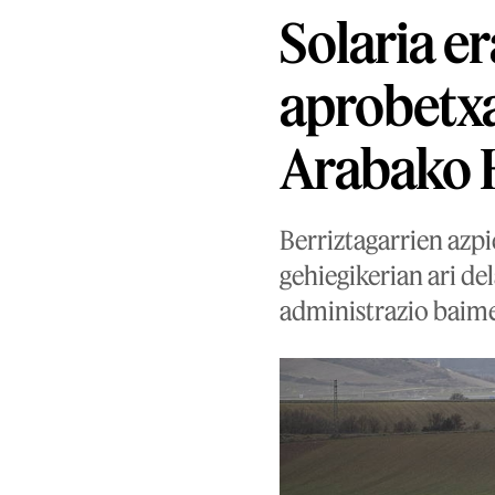
Solaria e
aprobetxa
Arabako H
Berriztagarrien azpi
gehiegikerian ari d
administrazio baime