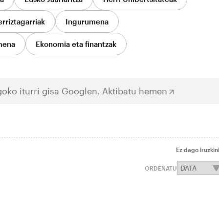
rriztagarriak
Ingurumena
mena
Ekonomia eta finantzak
oko iturri gisa Googlen.
Aktibatu hemen
Ez dago iruzkin
ORDENATU