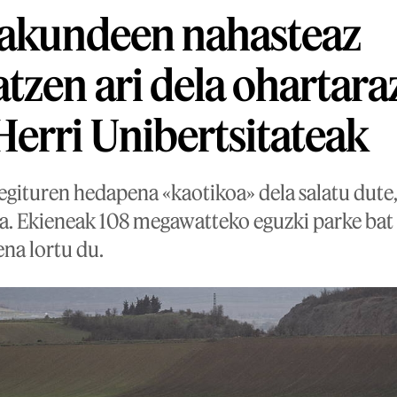
rakundeen nahasteaz
tzen ari dela ohartara
erri Unibertsitateak
egituren hedapena «kaotikoa» dela salatu dute,
ela. Ekieneak 108 megawatteko eguzki parke bat
na lortu du.