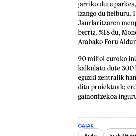
jarriko dute parkea
izango du helburu. 
Jaurlaritzaren men
berriz, %18 du, Mo
Arabako Foru Aldun
90 milioi euroko in
kalkulatu dute 300 
eguzki zentralik ha
ditu proiektuak; er
gainontzekoa ingur
GAIAK
Araba
Euskal Herr