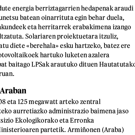
 dute energia berriztagarrien hedapenak araudi
runetsu batean oinarrituta egin behar duela,
kundeek eta herritarrek erabakimena izango
tzatuta. Solariaren proiektuetara itzuliz,
atu diete «berehala» esku hartzeko, batez ere
fotovoltaikoek hartuko luketen azalera
i bat baitago LPSak arautuko dituen Hautatutak
ruan.
 Araban
08 eta 125 megawatt arteko zentral
iteko aurretiazko administrazio baimena jaso
tsizio Ekologikorako eta Erronka
nisterioaren partetik. Armiñonen (Araba)