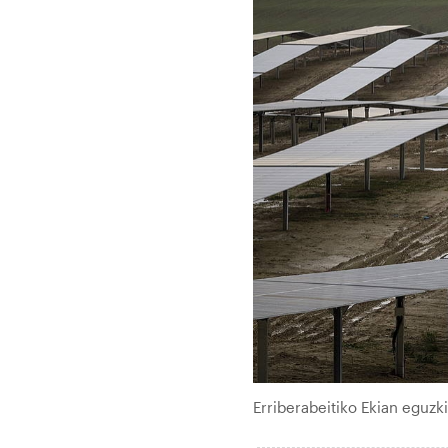
Erriberabeitiko Ekian eguzk