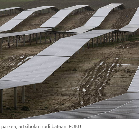
i parkea, artxiboko irudi batean. FOKU