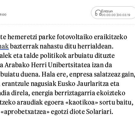
Entzun
7:00
00:00:00
00:03:19
te hemeretzi parke fotovoltaiko eraikitzeko
nak
bazterrak nahastu ditu herrialdean.
alek eta talde politikok arbuiatu dituzte
ta Arabako Herri Unibertsitatea izan da
buiatu duena. Hala ere, enpresa salatzeaz gain
 erantzule nagusiak Eusko Jaurlaritza eta
ia direla, energia berriztagarria ekoizteko
atzeko araudiak egoera «kaotikoa» sortu baitu,
 «aprobetxatzea» egotzi diote Solariari.