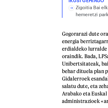
IKUSI GEHIAGO
Zigoitia Bai e
hemeretzi park
Gogorarazi dute ora
energia berriztagarr
erdialdeko lurralde
oraindik. Bada, LPS
Unibertsitateak, ba
behar dituela plan
Gidalerroek esandak
salatu dute, eta zeh
Arabako eta Euska
administrazioek «a