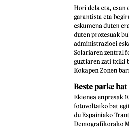
Hori dela eta, esan
garantista eta begi
eskumena duten era
duten prozesuak bul
administrazioei esk
Solariaren zentral 
guztiaren zati txik
Kokapen Zonen bar
Beste parke bat
Ekienea enpresak 1
fotovoltaiko bat eg
du Espainiako Tran
Demografikorako Mi