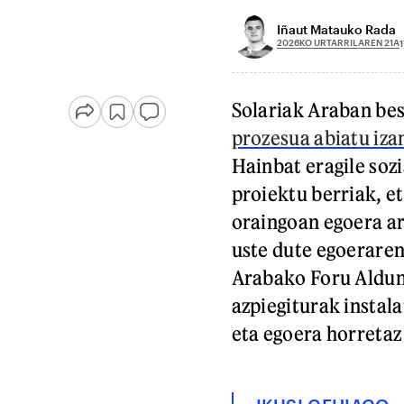
Iñaut Matauko Rada
2026KO URTARRILAREN 21A
1
Solariak Araban bes
prozesua abiatu iza
Hainbat eragile sozi
proiektu berriak, e
oraingoan egoera ar
uste dute egoeraren
Arabako Foru Aldund
azpiegiturak instal
eta egoera horretaz