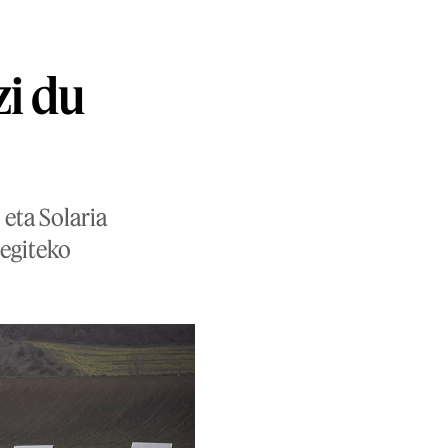
zi du
 eta Solaria
 egiteko