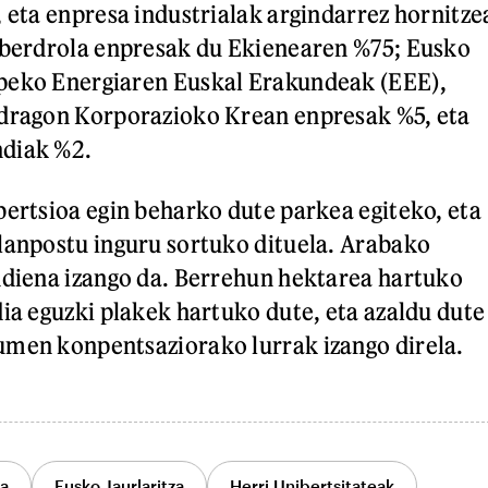
, eta enpresa industrialak argindarrez hornitze
Iberdrola enpresak du Ekienearen %75; Eusko
peko Energiaren Euskal Erakundeak (EEE),
ndragon Korporazioko Krean enpresak %5, eta
diak %2.
bertsioa egin beharko dute parkea egiteko, eta
lanpostu inguru sortuko dituela. Arabako
ndiena izango da. Berrehun hektarea hartuko
dia eguzki plakek hartuko dute, eta azaldu dute
umen konpentsaziorako lurrak izango direla.
ia
Eusko Jaurlaritza
Herri Unibertsitateak