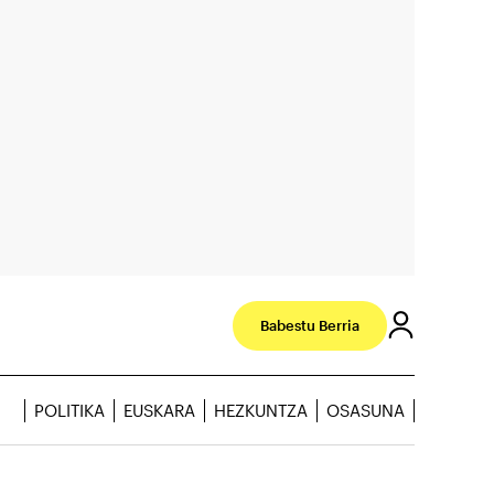
Babestu Berria
POLITIKA
EUSKARA
HEZKUNTZA
OSASUNA