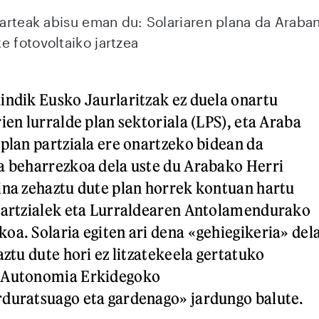
lkarteak abisu eman du: Solariaren plana da Araba
e fotovoltaiko jartzea
indik Eusko Jaurlaritzak ez duela onartu
ien lurralde plan sektoriala (LPS), eta Araba
 plan partziala ere onartzeko bidean da
a beharrezkoa dela uste du Arabako Herri
ina zehaztu dute plan horrek kontuan hartu
 partzialek eta Lurraldearen Antolamendurako
oa. Solaria egiten ari dena «gehiegikeria» del
aztu dute hori ez litzatekeela gertatuko
l Autonomia Erkidegoko
rduratsuago eta gardenago» jardungo balute.