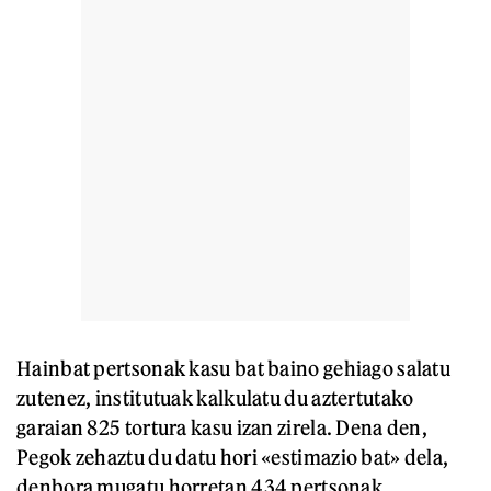
Hainbat pertsonak kasu bat baino gehiago salatu
zutenez, institutuak kalkulatu du aztertutako
garaian 825 tortura kasu izan zirela. Dena den,
Pegok zehaztu du datu hori «estimazio bat» dela,
denbora mugatu horretan 434 pertsonak