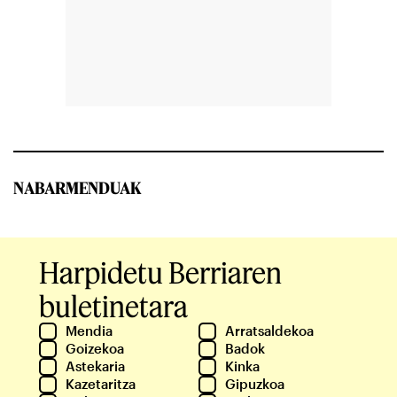
NABARMENDUAK
Harpidetu Berriaren
buletinetara
Mendia
Arratsaldekoa
Goizekoa
Badok
Astekaria
Kinka
Kazetaritza
Gipuzkoa