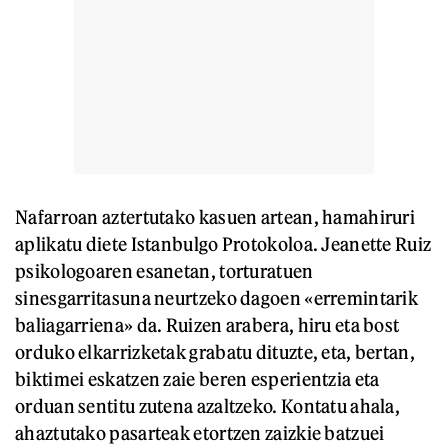
Nafarroan aztertutako kasuen artean, hamahiruri
aplikatu diete Istanbulgo Protokoloa. Jeanette Ruiz
psikologoaren esanetan, torturatuen
sinesgarritasuna neurtzeko dagoen «erremintarik
baliagarriena» da. Ruizen arabera, hiru eta bost
orduko elkarrizketak grabatu dituzte, eta, bertan,
biktimei eskatzen zaie beren esperientzia eta
orduan sentitu zutena azaltzeko. Kontatu ahala,
ahaztutako pasarteak etortzen zaizkie batzuei