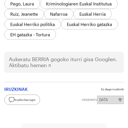
Pego, Laura
Kriminologiaren Euskal Institutua
Ruiz, Jeanette
Nafarroa
Euskal Herria
Euskal Herriko politika
Euskal Herriko gatazka
EH gatazka - Tortura
Aukeratu
BERRIA
gogoko iturri gisa Googlen.
Aktibatu hemen
IRUZKINAK
Ez dago iruzkinik
Iruzkin bat egin
ORDENATU