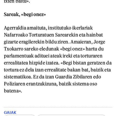
ixten baitu».
Sareak, «begi onez»
Agerraldia amaituta, institutuko ikerlariak
Nafarroako Torturatuen Sarearekin eta hainbat
gizarte eragilerekin bildu ziren. Amaieran, Jorge
Txokarro sareko eledunak «begi onez» hartu du
parlamentuak adituei ateak ireki eta torturaren
errealitatea hizpide izatea. «Begi bistan geratzen da
tortura ez dela izan errealitate bakan bat, baizik eta
sistematikoa. Ez da izan Guardia Zibilaren edo
Poliziaren erantzukizuna, baizik sistema oso
batena».
GAIAK