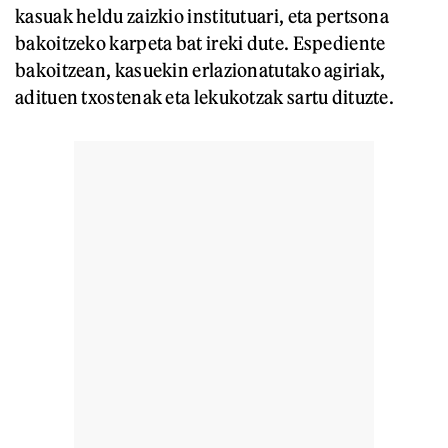
kasuak heldu zaizkio institutuari, eta pertsona
bakoitzeko karpeta bat ireki dute. Espediente
bakoitzean, kasuekin erlazionatutako agiriak,
adituen txostenak eta lekukotzak sartu dituzte.