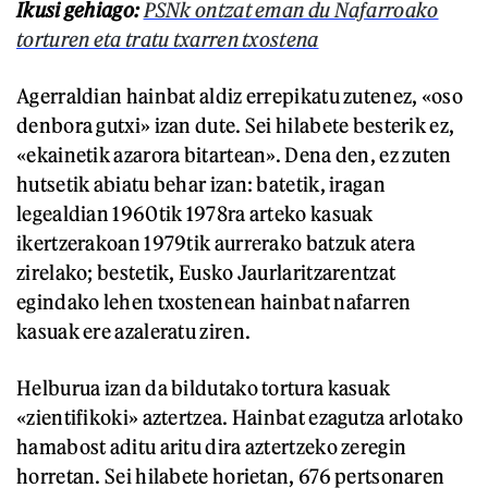
Ikusi gehiago:
PSNk ontzat eman du Nafarroako
torturen eta tratu txarren txostena
Agerraldian hainbat aldiz errepikatu zutenez, «oso
denbora gutxi» izan dute. Sei hilabete besterik ez,
«ekainetik azarora bitartean». Dena den, ez zuten
hutsetik abiatu behar izan: batetik, iragan
legealdian 1960tik 1978ra arteko kasuak
ikertzerakoan 1979tik aurrerako batzuk atera
zirelako; bestetik, Eusko Jaurlaritzarentzat
egindako lehen txostenean hainbat nafarren
kasuak ere azaleratu ziren.
Helburua izan da bildutako tortura kasuak
«zientifikoki» aztertzea. Hainbat ezagutza arlotako
hamabost aditu aritu dira aztertzeko zeregin
horretan. Sei hilabete horietan, 676 pertsonaren