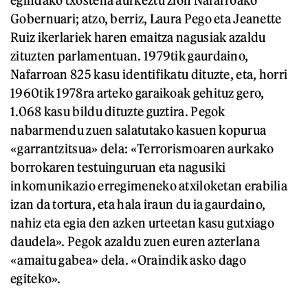
egindako txostena aurkeztu zion Nafarroako
Gobernuari; atzo, berriz, Laura Pego eta Jeanette
Ruiz ikerlariek haren emaitza nagusiak azaldu
zituzten parlamentuan. 1979tik gaurdaino,
Nafarroan 825 kasu identifikatu dituzte, eta, horri
1960tik 1978ra arteko garaikoak gehituz gero,
1.068 kasu bildu dituzte guztira. Pegok
nabarmendu zuen salatutako kasuen kopurua
«garrantzitsua» dela: «Terrorismoaren aurkako
borrokaren testuinguruan eta nagusiki
inkomunikazio erregimeneko atxiloketan erabilia
izan da tortura, eta hala iraun du ia gaurdaino,
nahiz eta egia den azken urteetan kasu gutxiago
daudela». Pegok azaldu zuen euren azterlana
«amaitu gabea» dela. «Oraindik asko dago
egiteko».