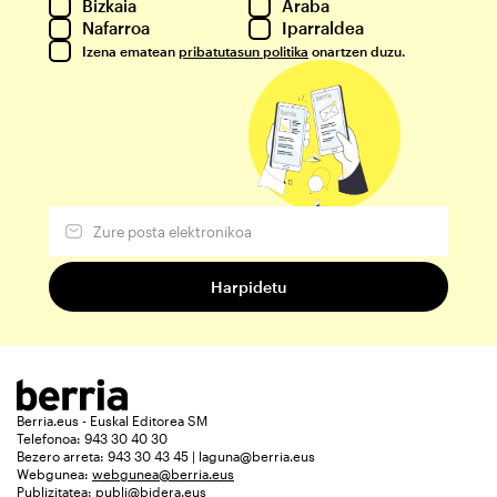
Bizkaia
Araba
Nafarroa
Iparraldea
Izena ematean
pribatutasun politika
onartzen duzu.
Berria.eus - Euskal Editorea SM
Telefonoa: 943 30 40 30
Bezero arreta: 943 30 43 45 | laguna@berria.eus
Webgunea:
webgunea@berria.eus
Publizitatea:
publi@bidera.eus