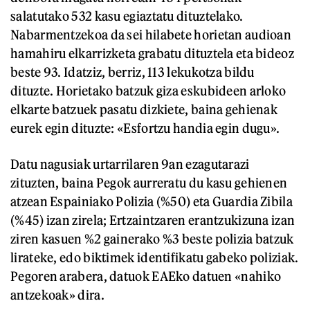
salatutako 532 kasu egiaztatu dituztelako.
Nabarmentzekoa da sei hilabete horietan audioan
hamahiru elkarrizketa grabatu dituztela eta bideoz
beste 93. Idatziz, berriz, 113 lekukotza bildu
dituzte. Horietako batzuk giza eskubideen arloko
elkarte batzuek pasatu dizkiete, baina gehienak
eurek egin dituzte: «Esfortzu handia egin dugu».
Datu nagusiak urtarrilaren 9an ezagutarazi
zituzten, baina Pegok aurreratu du kasu gehienen
atzean Espainiako Polizia (%50) eta Guardia Zibila
(%45) izan zirela; Ertzaintzaren erantzukizuna izan
ziren kasuen %2 gainerako %3 beste polizia batzuk
lirateke, edo biktimek identifikatu gabeko poliziak.
Pegoren arabera, datuok EAEko datuen «nahiko
antzekoak» dira.