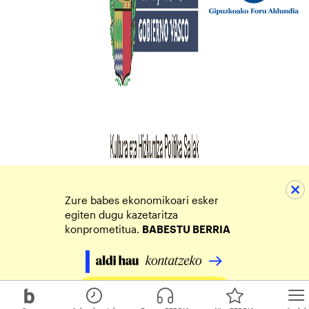
Zure babes ekonomikoari esker
egiten dugu kazetaritza
konprometitua.
BABESTU BERRIA
Egin zure ekarpena