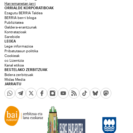
Harremanetan jarri
ORRIALDE KORPORATIBOAK
Ezagutu BERRIA Taldea
BERRIA berri bloga
Publizitatea
Galdera-erantzunak
Kontratazioak
Sarebide
LEGEA
Lege informazioa
Pribatutasun politika
Cookieak
cc Lizentzia
Kanal etikoa
BESTELAKO ZERBITZUAK
Bidera zerbitzuak
Midas Media
JARRAITU