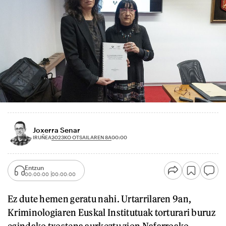
Joxerra Senar
2023KO OTSAILAREN 8A
IRUÑEA
00:00
Entzun
00:00:00
00:00:00
Ez dute hemen geratu nahi. Urtarrilaren 9an,
Kriminologiaren Euskal Institutuak torturari buruz