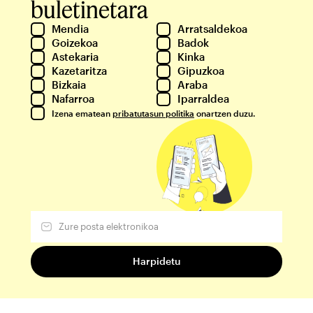
buletinetara
Mendia
Arratsaldekoa
Goizekoa
Badok
Astekaria
Kinka
Kazetaritza
Gipuzkoa
Bizkaia
Araba
Nafarroa
Iparraldea
Izena ematean
pribatutasun politika
onartzen duzu.