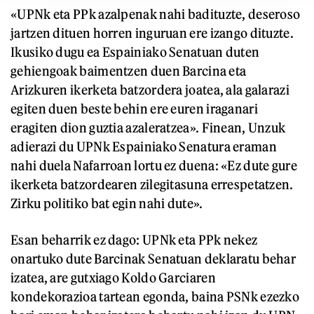
«UPNk eta PPk azalpenak nahi badituzte, deseroso
jartzen dituen horren inguruan ere izango dituzte.
Ikusiko dugu ea Espainiako Senatuan duten
gehiengoak baimentzen duen Barcina eta
Arizkuren ikerketa batzordera joatea, ala galarazi
egiten duen beste behin ere euren iraganari
eragiten dion guztia azaleratzea». Finean, Unzuk
adierazi du UPNk Espainiako Senatura eraman
nahi duela Nafarroan lortu ez duena: «Ez dute gure
ikerketa batzordearen zilegitasuna errespetatzen.
Zirku politiko bat egin nahi dute».
Esan beharrik ez dago: UPNk eta PPk nekez
onartuko dute Barcinak Senatuan deklaratu behar
izatea, are gutxiago Koldo Garciaren
kondekorazioa tartean egonda, baina PSNk ezezko