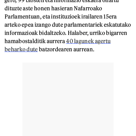
dituzte aste honen hasieran Nafarroako
Parlamentuan, eta instituzioek irailaren 15era
arteko epea izango dute parlamentariek eskatutako
informazioak bidaltzeko. Halaber, urriko bigarren
hamabostalditik aurrera
40 lagunek agertu
beharko dute
batzordearen aurrean.