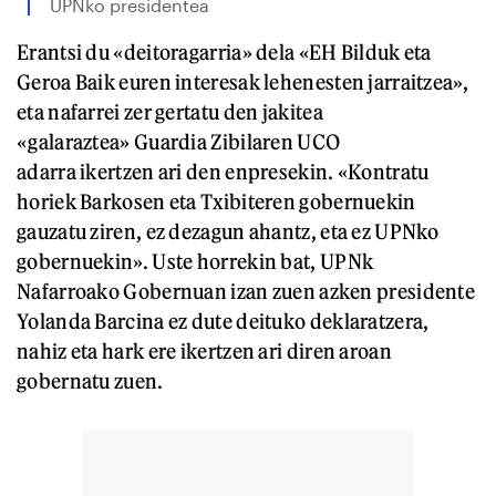
UPNko presidentea
Erantsi du «deitoragarria» dela «EH Bilduk eta
Geroa Baik euren interesak lehenesten jarraitzea»,
eta nafarrei zer gertatu den jakitea
«galaraztea» Guardia Zibilaren UCO
adarra ikertzen ari den enpresekin. «Kontratu
horiek Barkosen eta Txibiteren gobernuekin
gauzatu ziren, ez dezagun ahantz, eta ez UPNko
gobernuekin». Uste horrekin bat, UPNk
Nafarroako Gobernuan izan zuen azken presidente
Yolanda Barcina ez dute deituko deklaratzera,
nahiz eta hark ere ikertzen ari diren aroan
gobernatu zuen.