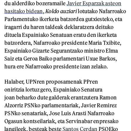
du alderdiko bozeramaile
Javier Esparzak asteon
hasitako bidean
,
Koldo auziari
lotutako Nafarroako
Parlamentuko ikerketa batzordea gutxiesteko, eta
iragarri du haren taldeak deklaratzera deituko
dituela Espainiako Senatuan eratu den ikerketa
batzordera, Nafarroako presidente Maria Txibite,
Espainiako Gizarte Segurantzako ministro Elma
Saiz eta Geroa Baiko parlamentari Uxue Barkos,
hura ere Nafarroako presidente izan zelako.
Halaber, UPNren proposamenak PPren
oniritzia lortuz gero, Espainiako Senatura
joan beharko dute galderak erantzutera Ramon
Alzorriz PSNko parlamentariak, Javier Remirez
PSNko senatariak, Jose Luis Arasti Nafarroako
Ogasun kontseilariak, eta Servinabar enpresako
langileek, besteak beste
Santos Cerdan
PSOEko