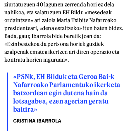
ziurtatu zuen 40 lagunen zerrenda hori ez dela
nahikoa, eta salatu zuen EH Bildu «mesedeak
ordaintzen» ari zaiola Maria Txibite Nafarroako
presidenteari, «dena estaltzeko» itun baten bidez.
Bada, gaur, Ibarrola bide beretik joan da:
«Ezinbestekoa da pertsona horiek guztiek
azalpenak ematea ikertzen ari diren operazio eta
kontratu horien inguruan».
«PSNk, EH Bilduk eta Geroa Bai-k
Nafarroako Parlamentuko ikerketa
batzordean egin dutena hain da
lotsagabea, ezen agerian geratu
baitira»
CRISTINA IBARROLA