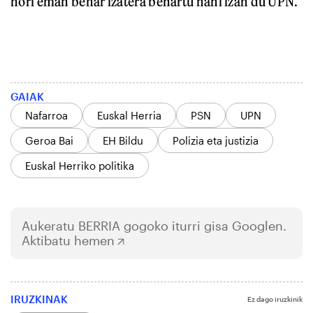
hori eman behar izatera behartu nahi izan du UPN.
GAIAK
Nafarroa
Euskal Herria
PSN
UPN
Geroa Bai
EH Bildu
Polizia eta justizia
Euskal Herriko politika
Aukeratu
BERRIA
gogoko iturri gisa Googlen.
Aktibatu hemen
IRUZKINAK
Ez dago iruzkinik