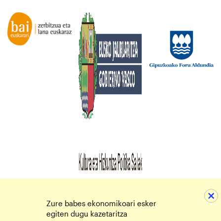
Zure babes ekonomikoari esker
egiten dugu kazetaritza