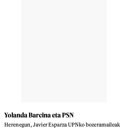
Yolanda Barcina eta PSN
Herenegun, Javier Esparza UPNko bozeramaileak