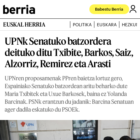
Babestu Berria
EUSKAL HERRIA
POLITIKA
EUSKARA
HEZKUN
UPNk Senatuko batzordera
deituko ditu Txibite, Barkos, Saiz,
Alzorriz, Remirez eta Arasti
UPNren proposamenak PPren baietza lortuz gero,
Espainiako Senatuko batzordean aritu beharko dute
Maria Txibitek eta Uxue Barkosek, baina ez Yolanda
Barcinak. PSNk erantzun du jadanik: Barcina Senatuan
ager dadila eskatuko du PSOEk.