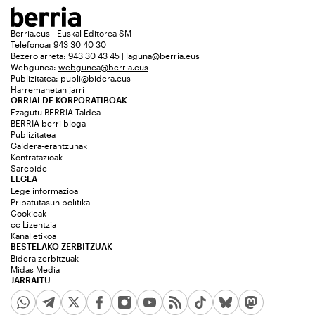
Berria.eus - Euskal Editorea SM
Telefonoa: 943 30 40 30
Bezero arreta: 943 30 43 45 | laguna@berria.eus
Webgunea:
webgunea@berria.eus
Publizitatea:
publi@bidera.eus
Harremanetan jarri
ORRIALDE KORPORATIBOAK
Ezagutu BERRIA Taldea
BERRIA berri bloga
Publizitatea
Galdera-erantzunak
Kontratazioak
Sarebide
LEGEA
Lege informazioa
Pribatutasun politika
Cookieak
cc Lizentzia
Kanal etikoa
BESTELAKO ZERBITZUAK
Bidera zerbitzuak
Midas Media
JARRAITU