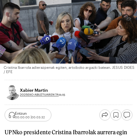
Cristina Ibarrola adierazpenak egiten, artxiboko argazki batean. JESUS DIGES
/ EFE
Xabier Martin
2025EKO ABUZTUAREN 7A
11:15
Entzun
00:00:00
00:03:32
UPNko presidente Cristina Ibarrolak aurrera egin