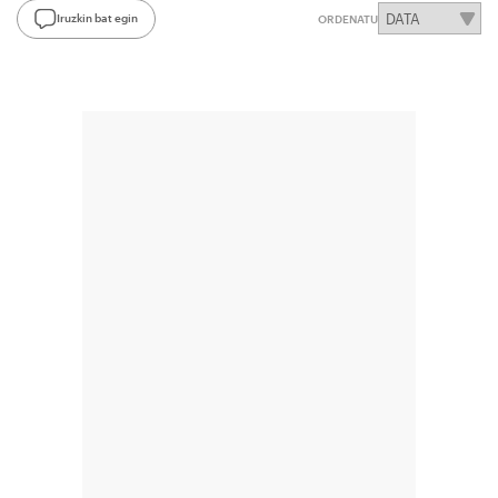
Iruzkin bat egin
ORDENATU