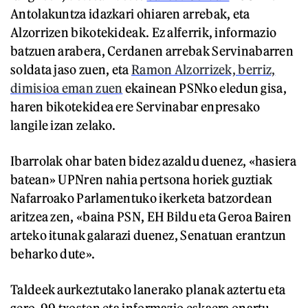
Antolakuntza idazkari ohiaren arrebak, eta
Alzorrizen bikotekideak. Ez alferrik, informazio
batzuen arabera, Cerdanen arrebak Servinabarren
soldata jaso zuen, eta
Ramon Alzorrizek, berriz,
dimisioa eman zuen
ekainean PSNko eledun gisa,
haren bikotekidea ere Servinabar enpresako
langile izan zelako.
Ibarrolak ohar baten bidez azaldu duenez, «hasiera
batean» UPNren nahia pertsona horiek guztiak
Nafarroako Parlamentuko ikerketa batzordean
aritzea zen, «baina PSN, EH Bildu eta Geroa Bairen
arteko itunak galarazi duenez, Senatuan erantzun
beharko dute».
Taldeek aurkeztutako lanerako planak aztertu eta
gero, 99 txosten eta informazio eskaera onartu