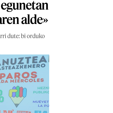
e egunetan
ren alde»
rri dute: bi orduko