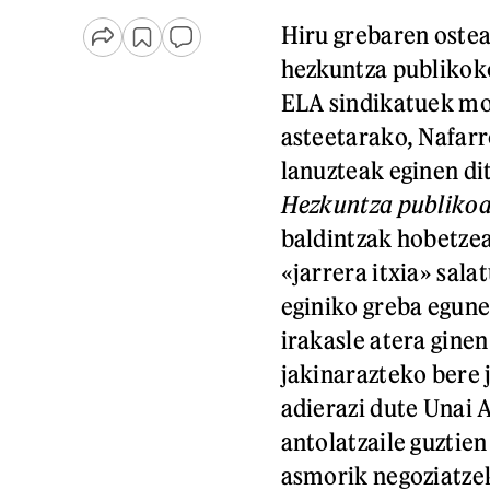
Hiru grebaren ostea
hezkuntza publikoko
ELA sindikatuek mob
asteetarako, Nafarr
lanuzteak eginen di
Hezkuntza publikoa
baldintzak hobetze
«jarrera itxia» sal
eginiko greba egune
irakasle atera gine
jakinarazteko bere 
adierazi dute Unai
antolatzaile guztie
asmorik negoziatze