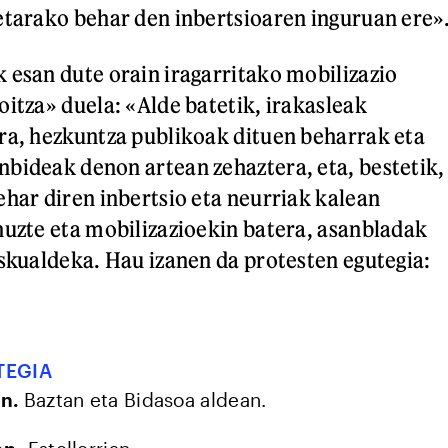
etarako behar den inbertsioaren inguruan ere»
 esan dute orain iragarritako mobilizazio
oitza» duela: «Alde batetik, irakasleak
ra, hezkuntza publikoak dituen beharrak eta
bideak denon artean zehaztera, eta, bestetik,
ehar diren inbertsio eta neurriak kalean
nuzte eta mobilizazioekin batera, asanbladak
eskualdeka. Hau izanen da protesten egutegia:
TEGIA
an.
Baztan eta Bidasoa aldean.