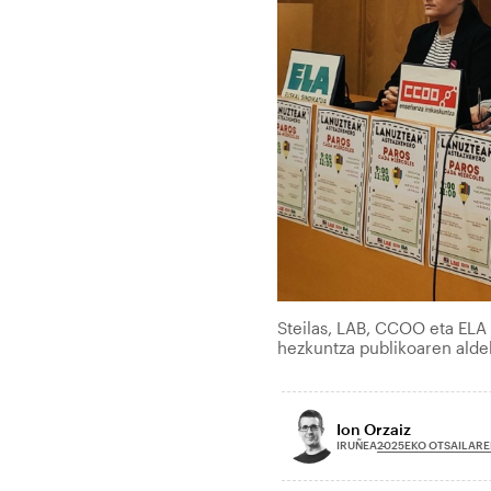
Steilas, LAB, CCOO eta ELA 
hezkuntza publikoaren aldek
Ion Orzaiz
2025EKO OTSAILARE
IRUÑEA