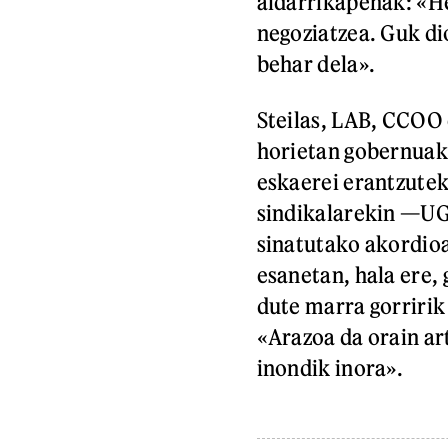
aldarrikapenak: «He
negoziatzea. Guk di
behar dela».
Steilas, LAB, CCOO 
horietan gobernuak 
eskaerei erantzuteko
sindikalarekin —UG
sinatutako akordioa
esanetan, hala ere,
dute marra gorririk 
«Arazoa da orain art
inondik inora».