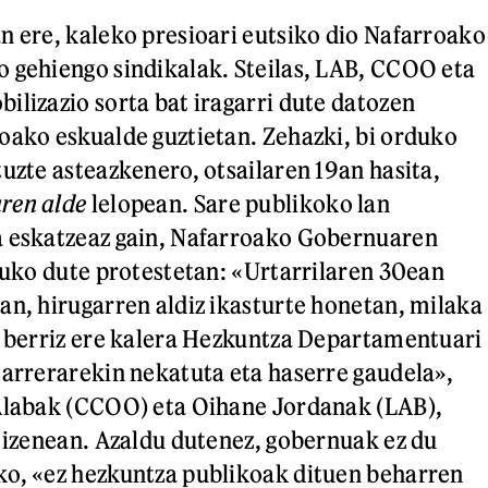
n ere, kaleko presioari eutsiko dio Nafarroako
 gehiengo sindikalak. Steilas, LAB, CCOO eta
ilizazio sorta bat iragarri dute datozen
oako eskualde guztietan. Zehazki, bi orduko
tuzte asteazkenero, otsailaren 19an hasita,
ren alde
lelopean. Sare publikoko lan
a eskatzeaz gain, Nafarroako Gobernuaren
atuko dute protestetan: «Urtarrilaren 30ean
an, hirugarren aldiz ikasturte honetan, milaka
n berriz ere kalera Hezkuntza Departamentuari
jarrerarekin nekatuta eta haserre gaudela»,
 Alabak (CCOO) eta Oihane Jordanak (LAB),
n izenean. Azaldu dutenez, gobernuak ez du
ko, «ez hezkuntza publikoak dituen beharren