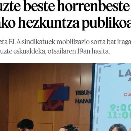
uzte beste horrenbest
ko hezkuntza publikoa
ta ELA sindikatuek mobilizazio sorta bat iraga
uzte eskualdeka, otsailaren 19an hasita.