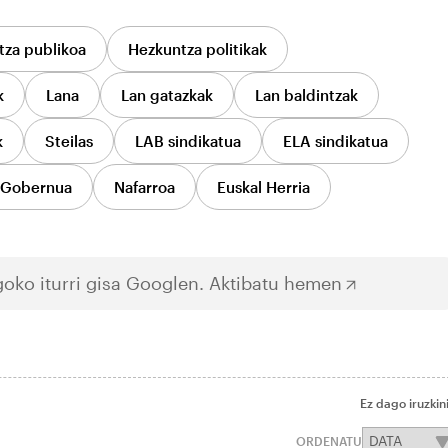
za publikoa
Hezkuntza politikak
k
Lana
Lan gatazkak
Lan baldintzak
k
Steilas
LAB sindikatua
ELA sindikatua
 Gobernua
Nafarroa
Euskal Herria
oko iturri gisa Googlen.
Aktibatu hemen
Ez dago iruzkin
ORDENATU