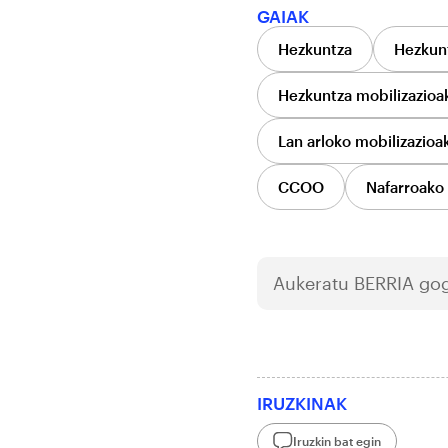
GAIAK
Hezkuntza
Hezkunt
Hezkuntza mobilizazioa
Lan arloko mobilizazioa
CCOO
Nafarroako
Aukeratu
BERRIA
gog
IRUZKINAK
Iruzkin bat egin