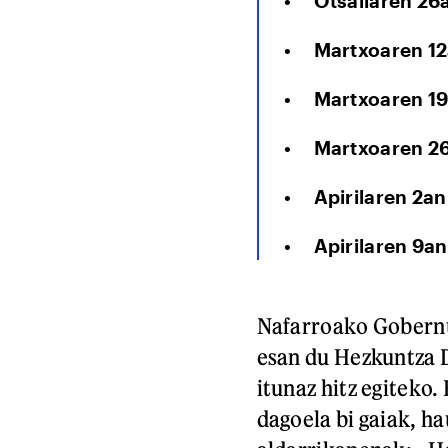
Otsailaren 26
Martxoaren 12
Martxoaren 19
Martxoaren 2
Apirilaren 2an
Apirilaren 9an
Nafarroako Gobernu
esan du Hezkuntza 
itunaz hitz egiteko
dagoela bi gaiak, ha