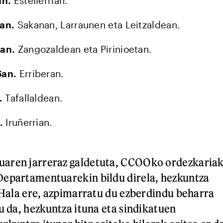
an.
Estellerrian.
an.
Sakanan, Larraunen eta Leitzaldean.
an.
Zangozaldean eta Pirinioetan.
6an.
Erriberan.
.
Tafallaldean.
.
Iruñerrian.
aren jarreraz galdetuta, CCOOko ordezkaria
Departamentuarekin bildu direla, hezkuntza
. Hala ere, azpimarratu du ezberdindu beharra
u da, hezkuntza ituna eta sindikatuen