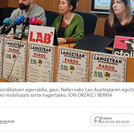
sindikatuen agerraldia, gaur, Nafarroako Lan Auzitegiaren egoit
o mobilizazio sorta iragartzeko. ION ORZAIZ / BERRIA
Entzun
N 12A
11:45
00:00:00
00:03:01