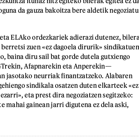
zkuntza itunaz hitz egiteko bilerak egitea ez d
oguna da gauza bakoitza bere aldetik negoziatu
eta ELAko ordezkariek adierazi dutenez, biler
berretsi zuen «ez dagoela dirurik» sindikatue
, baina diru sail bat gorde dutela gutxiengo
Trekin, Afapnarekin eta Anperekin—
n jasotako neurriak finantzatzeko. Alabaren
 gehiengo sindikala osatzen duten elkarteek «ez
ezarri», eta prest dira negoziatzen segitzeko:
e mahai gainean jarri digutena ez dela aski,