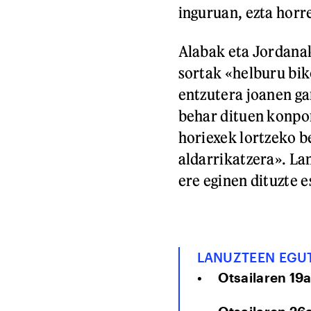
inguruan, ezta horr
Alabak eta Jordanak
sortak «helburu bik
entzutera joanen ga
behar dituen konpon
horiexek lortzeko b
aldarrikatzera». La
ere eginen dituzte 
LANUZTEEN EGU
Otsailaren 19