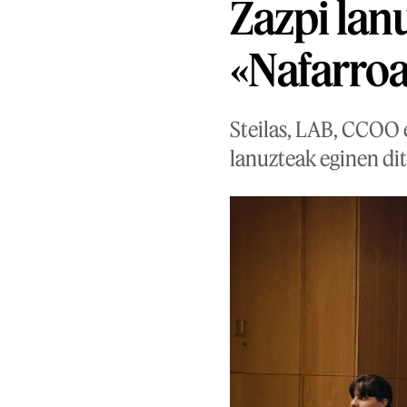
Zazpi lan
«Nafarroa
Steilas, LAB, CCOO e
lanuzteak eginen dit