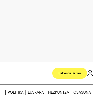
Babestu Berria
POLITIKA
EUSKARA
HEZKUNTZA
OSASUNA