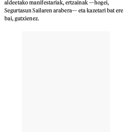
aldeetako manifestariak, ertzainak —hogei,
Segurtasun Sailaren arabera— eta kazetari bat ere
bai, gutxienez.