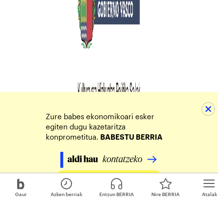
Zure babes ekonomikoari esker
egiten dugu kazetaritza
konprometitua.
BABESTU BERRIA
Egin zure ekarpena
Gaur
Azken berriak
Entzun BERRIA
Nire BERRIA
Atalak