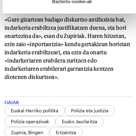
esplizitua ematen diguzu.
Gehiago irakurri
Baztertu cookie-ak
katean egindako elkarrizketa batean.
«Gure gizartean badago diskurtso antifaxista bat,
indarkeria erabiltzea justifikatzen duena, eta hori
onartezina da», esan du Zupiriak. Haren hitzetan,
ezin zaio «inportantzia» kendu gertakizun horietan
indarkeria erabiltzeari, eta ezin da onartu
«indarkeriaren erabilera zuritzen edo
indarkeriaren erabilerari garrantzia kentzen
diotenen diskurtsoa».
GAIAK
Euskal Herriko politika
Polizia eta justizia
Polizia operazioak
Eusko Jaurlaritza
Zupiria, Bingen
Ertzaintza