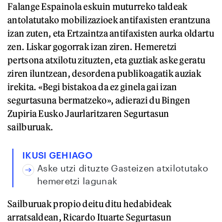
Falange Espainola eskuin muturreko taldeak
antolatutako mobilizazioek antifaxisten erantzuna
izan zuten, eta Ertzaintza antifaxisten aurka oldartu
zen. Liskar gogorrak izan ziren. Hemeretzi
pertsona atxilotu zituzten, eta guztiak aske geratu
ziren iluntzean, desordena publikoagatik auziak
irekita. «Begi bistakoa da ez ginela gai izan
segurtasuna bermatzeko», adierazi du Bingen
Zupiria Eusko Jaurlaritzaren Segurtasun
sailburuak.
IKUSI GEHIAGO
Aske utzi dituzte Gasteizen atxilotutako
hemeretzi lagunak
Sailburuak propio deitu ditu hedabideak
arratsaldean, Ricardo Ituarte Segurtasun