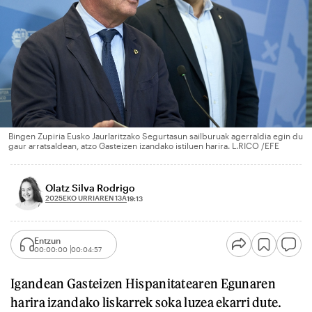
Bingen Zupiria Eusko Jaurlaritzako Segurtasun sailburuak agerraldia egin du
gaur arratsaldean, atzo Gasteizen izandako istiluen harira. L.RICO /EFE
Olatz Silva Rodrigo
2025EKO URRIAREN 13A
19:13
Entzun
00:00:00
00:04:57
Igandean Gasteizen Hispanitatearen Egunaren
harira izandako liskarrek soka luzea ekarri dute.