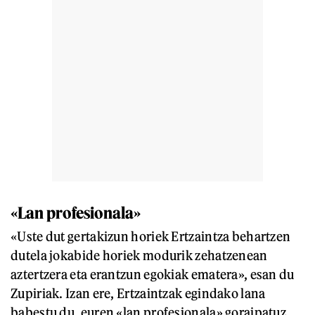
«Lan profesionala»
«Uste dut gertakizun horiek Ertzaintza behartzen
dutela jokabide horiek modurik zehatzenean
aztertzera eta erantzun egokiak ematera», esan du
Zupiriak. Izan ere, Ertzaintzak egindako lana
babestu du, euren «lan profesionala» goraipatuz