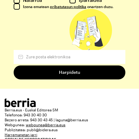
Izena ematean
pribatutasun politika
onartzen duzu.
Berria.eus - Euskal Editorea SM
Telefonoa: 943 30 40 30
Bezero arreta: 943 30 43 45 | laguna@berria.eus
Webgunea:
webgunea@berria.eus
Publizitatea:
publi@bidera.eus
Harremanetan jarri