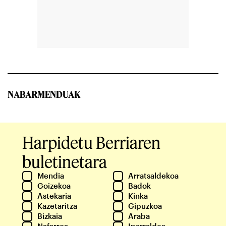
NABARMENDUAK
Harpidetu Berriaren
buletinetara
Mendia
Arratsaldekoa
Goizekoa
Badok
Astekaria
Kinka
Kazetaritza
Gipuzkoa
Bizkaia
Araba
Nafarroa
Iparraldea