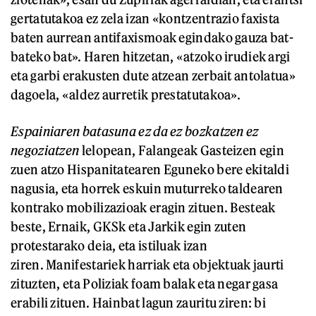
gertatutakoa ez zela izan «kontzentrazio faxista
baten aurrean antifaxismoak egindako gauza bat-
bateko bat». Haren hitzetan, «atzoko irudiek argi
eta garbi erakusten dute atzean zerbait antolatua»
dagoela, «aldez aurretik prestatutakoa».
Espainiaren batasuna ez da ez bozkatzen ez
negoziatzen
lelopean, Falangeak Gasteizen egin
zuen atzo Hispanitatearen Eguneko bere ekitaldi
nagusia, eta horrek eskuin muturreko taldearen
kontrako mobilizazioak eragin zituen. Besteak
beste, Ernaik, GKSk eta Jarkik egin zuten
protestarako deia, eta istiluak izan
ziren. Manifestariek harriak eta objektuak jaurti
zituzten, eta Poliziak foam balak eta negar gasa
erabili zituen. Hainbat lagun zauritu ziren: bi