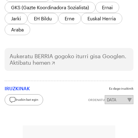
GKS (Gazte Koordinadora Sozialista)
Ernai
Jarki
EH Bildu
Erne
Euskal Herria
Araba
Aukeratu
BERRIA
gogoko iturri gisa Googlen.
Aktibatu hemen
IRUZKINAK
Ez dago iruzkinik
Iruzkin bat egin
ORDENATU