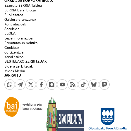
ORRIALDE KORPORATIBOAK
Ezagutu BERRIA Taldea
BERRIA berri bloga
Publizitatea
Galdera-erantzunak
Kontratazioak
Sarebide
LEGEA
Lege informazioa
Pribatutasun politika
Cookieak
cc Lizentzia
Kanal etikoa
BESTELAKO ZERBITZUAK
Bidera zerbitzuak
Midas Media
JARRAITU