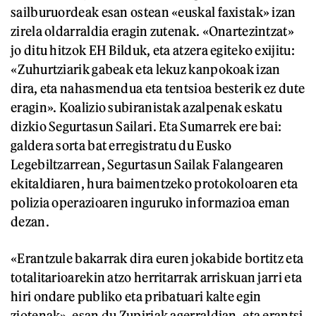
sailburuordeak esan ostean «euskal faxistak» izan
zirela oldarraldia eragin zutenak. «Onartezintzat»
jo ditu hitzok EH Bilduk, eta atzera egiteko exijitu:
«Zuhurtziarik gabeak eta lekuz kanpokoak izan
dira, eta nahasmendua eta tentsioa besterik ez dute
eragin». Koalizio subiranistak azalpenak eskatu
dizkio Segurtasun Sailari. Eta Sumarrek ere bai:
galdera sorta bat erregistratu du Eusko
Legebiltzarrean, Segurtasun Sailak Falangearen
ekitaldiaren, hura baimentzeko protokoloaren eta
polizia operazioaren inguruko informazioa eman
dezan.
«Erantzule bakarrak dira euren jokabide bortitz eta
totalitarioarekin atzo herritarrak arriskuan jarri eta
hiri ondare publiko eta pribatuari kalte egin
ziotenak», esan du Zupiriak agerraldian, eta erantsi