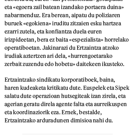
eta «egoera zail batean izandako portaera duina»
nabarmenduz. Era berean, aipatu du poliziaren
buruek «egokiena» iruditu zitzaien esku hartzea
ezarri zutela, eta konfiantza duela euren
irizpideetan, bera ez baita «espezialista» horrelako
operatiboetan. Jakinarazi du Ertzaintza atzoko
irudiak aztertzen ari dela, «hurrengoetarako
zerbait zuzendu edo hobetu» daitekeen ikusteko.
Ertzaintzako sindikatu korporatiboek, baina,
haren kudeaketa kritikatu dute. Euspelek eta Sipek
salatu dute operazioan hutsegiteak izan zirela, eta
agerian geratu direla agente falta eta aurreikuspen
eta koordinaziorik eza. Ernek, bestalde,
Ertzaintzako arduradunen dimisioa nahi du.