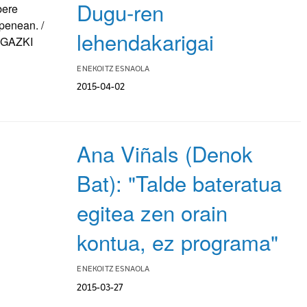
Dugu-ren
lehendakarigai
ENEKOITZ ESNAOLA
2015-04-02
Ana Viñals (Denok
Bat): "Talde bateratua
egitea zen orain
kontua, ez programa"
ENEKOITZ ESNAOLA
2015-03-27