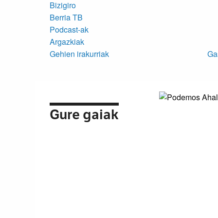
Bizigiro
Berria TB
Podcast-ak
Argazkiak
Gehien irakurriak
Ga
Gure gaiak