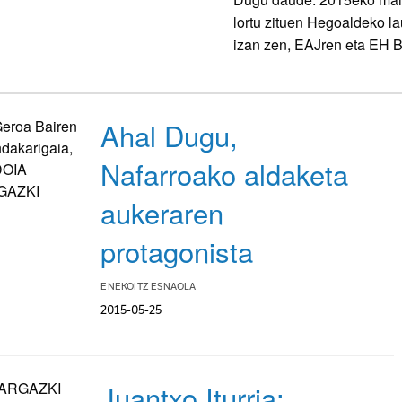
lortu zituen Hegoaldeko la
izan zen, EAJren eta EH B
Ahal Dugu,
Nafarroako aldaketa
aukeraren
protagonista
ENEKOITZ ESNAOLA
2015-05-25
Juantxo Iturria: