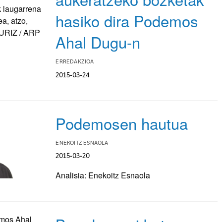
hasiko dira Podemos
Ahal Dugu-n
ERREDAKZIOA
2015-03-24
Podemosen hautua
ENEKOITZ ESNAOLA
2015-03-20
Analisia: Enekoitz Esnaola