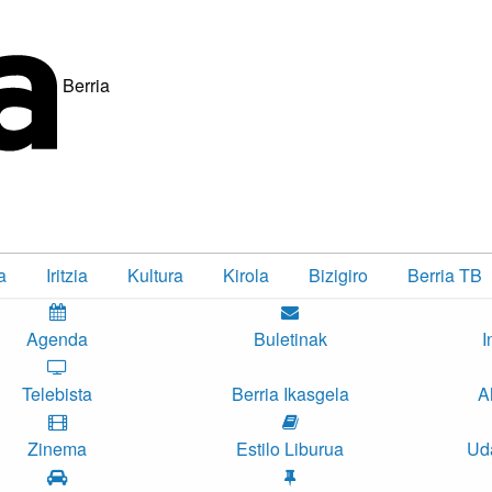
Berria
a
Iritzia
Kultura
Kirola
Bizigiro
Berria TB
Agenda
Buletinak
I
Telebista
Berria Ikasgela
A
Zinema
Estilo Liburua
Ud