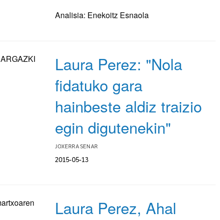
Analisia: Enekoitz Esnaola
Laura Perez: "Nola
fidatuko gara
hainbeste aldiz traizio
egin digutenekin"
JOXERRA SENAR
2015-05-13
Laura Perez, Ahal