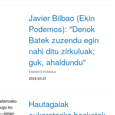
Javier Bilbao (Ekin
Podemos): "Denok
Batek zuzendu egin
nahi ditu zirkuluak;
guk, ahaldundu"
ENEKOITZ ESNAOLA
2015-03-27
Hautagaiak
aukeratzeko bozketak