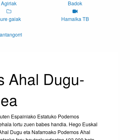
Agiriak
Badok
ure gaiak
Hamaika TB
antangorri
 Ahal Dugu-
zea
 zuten Espainiako Estatuko Podemos
erehala lortu zuen babes handia. Hego Euskal
hal Dugu eta Nafarroako Podemos Ahal
tzeko foru hauteskundeetan 193.000 boto