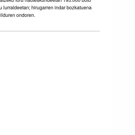
u lurraldeetan; hirugarren indar bozkatuena
ilduren ondoren.