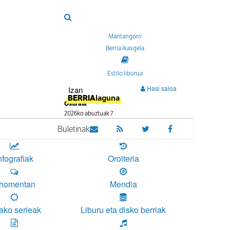
Mantangorri
Berria Ikasgela
Estilo liburua
Hasi saioa
Izan
BERRIA
laguna
Ostirala
2026ko abuztuak 7
Buletinak
nfografiak
Oroiteria
homentan
Mendia
ako serieak
Liburu eta disko berriak