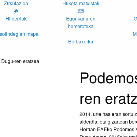
Zirkulazioa
Hilketa matxistak
Hilberriak
Egunkariaren
G
hemeroteka
solindegien mapa
M
Berbaxerka
Podemos
ren erat
2014. urte hasieran sortu
alderdia, eta gizartean b
Herrian EAEko Podemos A
Dugu daude. 2015eko maia