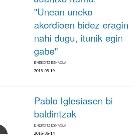
"Unean uneko
akordioen bidez eragin
nahi dugu, itunik egin
gabe"
ENEKOITZ ESNAOLA
2015-05-19
Pablo Iglesiasen bi
baldintzak
ENEKOITZ ESNAOLA
2015-05-14