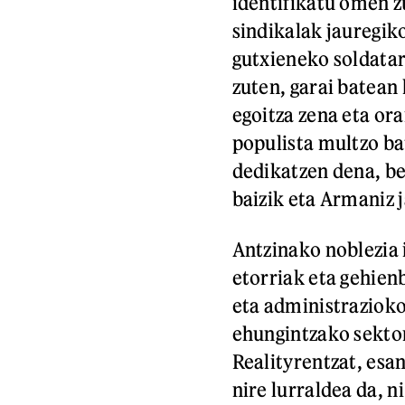
identifikatu omen 
sindikalak jauregik
gutxieneko soldata
zuten, garai batean
egoitza zena eta or
populista multzo ba
dedikatzen dena, be
baizik eta Armaniz 
Antzinako noblezia 
etorriak eta gehie
eta administrazioko
ehungintzako sekto
Realityrentzat, esan
nire lurraldea da, n