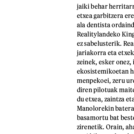
jaiki behar herritar
etxea garbitzera er
ala dentista ordain
Realitylandeko Kinga
ez sabelusterik. Rea
jariakorra eta etxek
zeinek, esker onez, 
ekosistemikoetan h
menpekoei, zeru urd
diren pilotuak mait
du etxea, zaintza et
Manolorekin batera,
basamortu bat beste
zirenetik. Orain, a