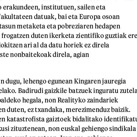
o erakundeen, institutuen, sailen eta
fakultateen datuak, bai eta Europa osoan
stasun metaketa eta pobreziaren hedapen
 frogatzen duten ikerketa zientifiko guztiak er
dokitzen ari al da datu horiek ez direla
ste nonbaitekoak direla, agian
en dugu, lehengo egunean Kingaren jauregia
elako. Badirudi gaizkile batzuek inguratu zutel
aldeko hegala, non Realityko zaindariek
ten duten, ez txandaka, merezimenduz baizik.
ren katastrofista gaiztoek bidalitako identifikat
usi zituztenean, non euskal gehiengo sindikala