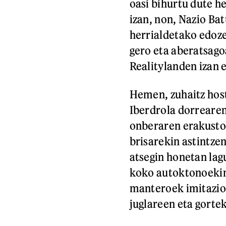
oasi bihurtu dute h
izan, non, Nazio Ba
herrialdetako edoze
gero eta aberatsago
Realitylanden izan e
Hemen, zuhaitz hos
Iberdrola dorrearen
onberaren erakustok
brisarekin astintze
atsegin honetan lag
koko autoktonoekin 
manteroek imitazio-
juglareen eta gorte