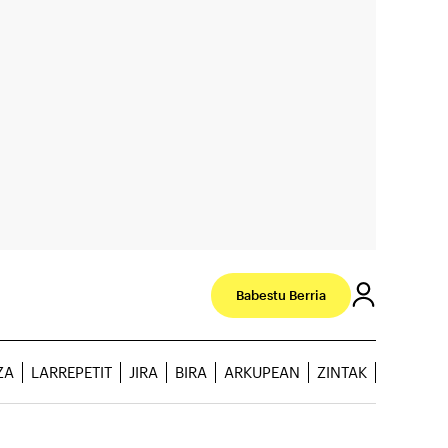
Babestu Berria
ZA
LARREPETIT
JIRA
BIRA
ARKUPEAN
ZINTAK