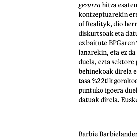
gezurra
hitza esate
kontzeptuarekin ere
of Realityk, dio her
diskurtsoak eta dat
ez baitute BPGaren
lanarekin, eta ez d
duela, ezta sektore 
behinekoak direla e
tasa %22tik gorakoa
puntuko igoera duel
datuak direla. Eusk
Barbie Barbielanden