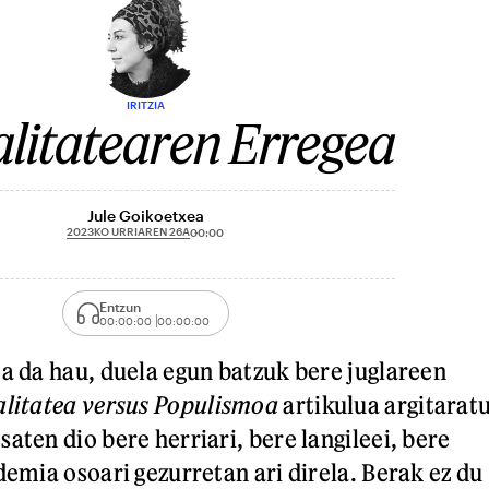
IRITZIA
alitatearen Erregea
Jule Goikoetxea
2023KO URRIAREN 26A
00:00
Entzun
00:00:00
00:00:00
oa da hau, duela egun batzuk bere juglareen
alitatea versus Populismoa
artikulua argitarat
aten dio bere herriari, bere langileei, bere
demia osoari gezurretan ari direla. Berak ez du