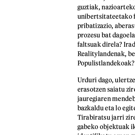
guztiak, nazioartek
unibertsitateetako 
pribatizazio, abera
prozesu bat dagoela
faltsuak direla? Ira
Realitylandenak, be
Populistlandekoak?
Urduri dago, ulertz
erasotzen saiatu zir
jauregiaren mendeb
bazkaldu eta lo egi
Tirabiratsu jarri zi
gabeko objektuak ik