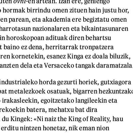
zuten
ovni
-en artean. Izan ere, gehiengo
o hormak birrindu omen zituen hain justu hor,
ren parean, eta akademia ere begiztatu omen
 harrotasun nazionalaren eta bikaintasunaren
ain horoskopoan adituak diren behartsu
t baino ez dena, herritarrak tronpatzera
ren kornetekin, esanez Kinga ez doala biluzik,
janzten dela eta Versaceko tangak daramatzala
industrialeko horda gezurti horiek, gutxiagora
nbat metalezkoek osatuak, bigarren hezkuntzak
 irakasleekin, egoitzetako langileekin eta
rekoekin batera, mehatxu bat dira
 du Kingek: «Ni naiz the King of Reality, hau
i erditu nintzen honetaz, nik eman nion