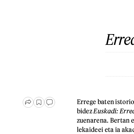
Erre
Errege baten istori
bidez
Euskadi: Erre
zuenarena. Bertan es
lekaideei eta ia aka