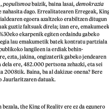
n,
populismoa
baizik, baina lasai,
demokrazia
 nahasita dago. Errealitatearen Erregeak, Kin
rialdearen egoera azaltzeko erabiltzen ditugun
uak guztiz faltsuak direla; izan ere, emakumee
 %30eko ekarpenik egiten ordaindu gabeko
a egia lau emakumetik batek kontratu partziala
publikoko langileen ia erdiak behin-
re, ezta, jakina, ongizaterik gabeko jendearen
 dela ere, 482.000 pertsona zehazki, eta sei
a 2008tik. Baina, ba al dakizue onena? Bere
o Jaurlaritzaren datuak.
 bezala, the King of Reality ere ez da egunero