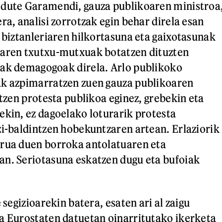
 dute Garamendi, gauza publikoaren ministroa
ra, analisi zorrotzak egin behar direla esan
k biztanleriaren hilkortasuna eta gaixotasunak
naren txutxu-mutxuak botatzen dituzten
iak demagogoak direla. Arlo publikoko
ak azpimarratzen zuen gauza publikoaren
rtzen protesta publikoa eginez, grebekin eta
ekin, ez dagoelako loturarik protesta
zi-baldintzen hobekuntzaren artean. Erlaziorik
urua duen borroka antolatuaren eta
an. Seriotasuna eskatzen dugu eta bufoiak
e segizioarekin batera, esaten ari al zaigu
a Eurostaten datuetan oinarritutako ikerketa