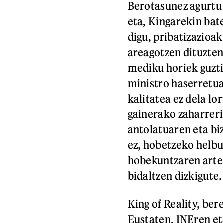
Berotasunez agurtu
eta, Kingarekin bate
digu, pribatizazioa
areagotzen dituzte
mediku horiek guzt
ministro haserretu
kalitatea ez dela lo
gainerako zaharreri
antolatuaren eta bi
ez, hobetzeko helb
hobekuntzaren arte
bidaltzen dizkigute.
King of Reality, ber
Eustaten, INEren et