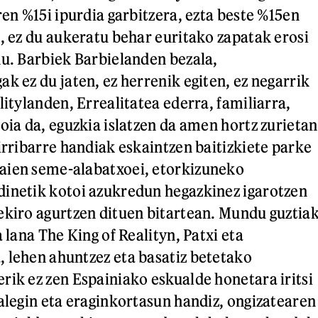
ren %15i ipurdia garbitzera, ezta beste %15en
e, ez du aukeratu behar euritako zapatak erosi
du. Barbiek Barbielanden bezala,
k ez du jaten, ez herrenik egiten, ez negarrik
litylanden, Errealitatea ederra, familiarra,
oia da, eguzkia islatzen da amen hortz zurietan
irribarre handiak eskaintzen baitizkiete parke
aien seme-alabatxoei, etorkizuneko
inetik kotoi azukredun hegazkinez igarotzen
ekiro agurtzen dituen bitartean. Mundu guztia
a lana The King of Realityn, Patxi eta
 lehen ahuntzez eta basatiz betetako
rik ez zen Espainiako eskualde honetara iritsi
halegin eta eraginkortasun handiz, ongizatearen