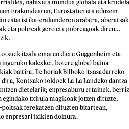
errialdea, nahiz eta mundua globala eta krudel
tuen Erakundearen, Eurostaten eta edozein
in estatistika-erakunderen arabera, aberatsak
ak eta pobreak gero eta pobreagoak diren...
zik.
totsuek itzala ematen diete Guggenheim eta
 inguruko kalexkei, botere global baina
iak baitira. Ile horiak Bilboko itsasadarreko
n dira, Kontxako toldoek La La Landeko dantza
untzen dietelarik; enpresaburu ertainek, berriz
egindako txirula magikoak jotzen dituzte,
poltsak ferekatzen dituzten bitartean,
ko enpresari txikien doinura.