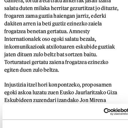
Gainera, tortura eta tratu ankerrak jasan izana
salatu duten milaka herritar gezurtitzat jo dituzte,
frogaren zama guztia haiengan jarriz, ederki
dakiten arren ia beti guztiz ezinezko zaiela
frogatzea benetan gertatua. Amnesty
Internationalek oso egoki salatu bezala,
inkomunikazioak atxilotuaren eskubide guztiak
jaten dituen zulo beltz bat sortzen baitu.
Torturatuei gertatu zaiena frogatzea ezinezko
egiten duen zulo beltza.
Injustizia itzel hori konpontzeko, proposamen
egoki askoa luzatu zuen Eusko Jaurlaritzako Giza
Eskubideen zuzendari izandako Jon Mirena
Landak. Hain zuzen, torturatuei ezinezko frogak
exijitu beharrean, frogaren zama tortura ukatzen
dutenen gain jartzea. Bestela, espainiar agintariek