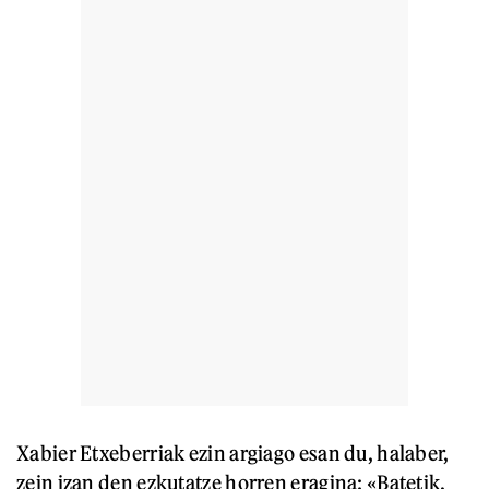
Xabier Etxeberriak ezin argiago esan du, halaber,
zein izan den ezkutatze horren eragina: «Batetik,