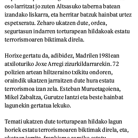
oso larritzat jo zuten Altsasuko taberna batean
izandako liskarra, eta herritar batzuk hainbat urtez
espetxeratu. Zeharo ukatzen dute, ordea,
segurtasun indarren torturapean hildakoak estatu
terrorismoaren biktimak direla.
Horixe gertatu da, adibidez, Madrilen 1981ean
atxiloturiko Joxe Arregi zizurkildarrarekin. 72
polizien artean hiltzeraino txikitu ondoren,
oraindik ukatzen jarraitzen dute hura estatu
terrorismoa izan zela. Esteban Muruetagoiena,
Mikel Zabaltza, Gurutze Iantzi eta beste hainbat
lagunekin gertatua lekuko.
Temati ukatzen dute torturapean hildako lagun
horiek estatu terrorismoaren biktimak direla, eta,