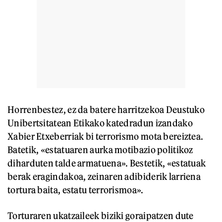
Horrenbestez, ez da batere harritzekoa Deustuko
Unibertsitatean Etikako katedradun izandako
Xabier Etxeberriak bi terrorismo mota bereiztea.
Batetik, «estatuaren aurka motibazio politikoz
diharduten talde armatuena». Bestetik, «estatuak
berak eragindakoa, zeinaren adibiderik larriena
tortura baita, estatu terrorismoa».
Torturaren ukatzaileek biziki goraipatzen dute