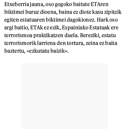
Etxeberria jauna, oso gogoko baitute ETAren
biktimei buruz dioena, baina ez diote kasu zipitzik
egiten estatuaren biktimei dagokionez. Hark oso
argi baitio, ETAk ez ezik, Espainiako Estatuak ere
terrorismoa praktikatzen duela. Bereziki, estatu
terrorismorik larriena den tortura, zeina ez baita
baztertu, «ezkutatu baizik».