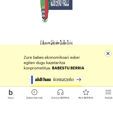
Zure babes ekonomikoari esker
egiten dugu kazetaritza
konprometitua.
BABESTU BERRIA
Egin zure ekarpena
Gaur
Azken berriak
Entzun BERRIA
Nire BERRIA
Atalak