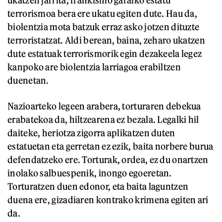
ukatzen jarrita, frankismo garaiko estatu
terrorismoa bera ere ukatu egiten dute. Hau da,
biolentzia mota batzuk erraz asko jotzen dituzte
terroristatzat. Aldi berean, baina, zeharo ukatzen
dute estatuak terrorismorik egin dezakeela legez
kanpoko are biolentzia larriagoa erabiltzen
duenetan.
Nazioarteko legeen arabera, torturaren debekua
erabatekoa da, hiltzearena ez bezala. Legalki hil
daiteke, heriotza zigorra aplikatzen duten
estatuetan eta gerretan ez ezik, baita norbere burua
defendatzeko ere. Torturak, ordea, ez du onartzen
inolako salbuespenik, inongo egoeretan.
Torturatzen duen edonor, eta baita laguntzen
duena ere, gizadiaren kontrako krimena egiten ari
da.