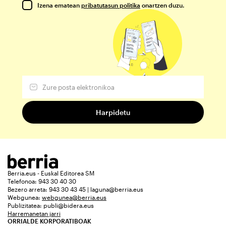
Izena ematean
pribatutasun politika
onartzen duzu.
Berria.eus - Euskal Editorea SM
Telefonoa: 943 30 40 30
Bezero arreta: 943 30 43 45 | laguna@berria.eus
Webgunea:
webgunea@berria.eus
Publizitatea:
publi@bidera.eus
Harremanetan jarri
ORRIALDE KORPORATIBOAK