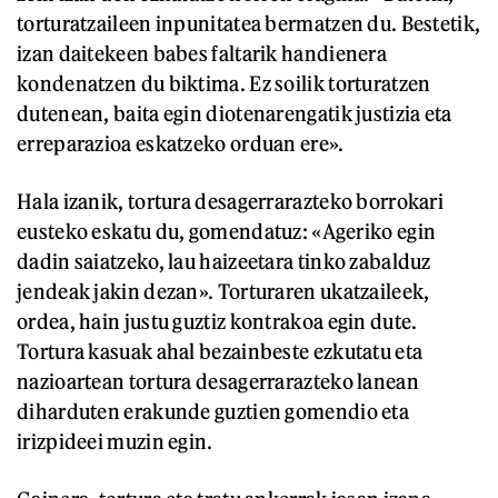
torturatzaileen inpunitatea bermatzen du. Bestetik,
izan daitekeen babes faltarik handienera
kondenatzen du biktima. Ez soilik torturatzen
dutenean, baita egin diotenarengatik justizia eta
erreparazioa eskatzeko orduan ere».
Hala izanik, tortura desagerrarazteko borrokari
eusteko eskatu du, gomendatuz: «Ageriko egin
dadin saiatzeko, lau haizeetara tinko zabalduz
jendeak jakin dezan». Torturaren ukatzaileek,
ordea, hain justu guztiz kontrakoa egin dute.
Tortura kasuak ahal bezainbeste ezkutatu eta
nazioartean tortura desagerrarazteko lanean
diharduten erakunde guztien gomendio eta
irizpideei muzin egin.