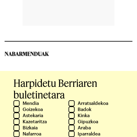
NABARMENDUAK
Harpidetu Berriaren
buletinetara
Mendia
Arratsaldekoa
Goizekoa
Badok
Astekaria
Kinka
Kazetaritza
Gipuzkoa
Bizkaia
Araba
Nafarroa
Iparraldea