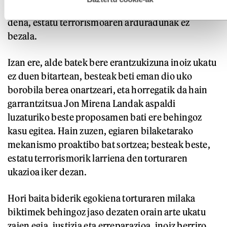
horixe da Ezker Abertzalea pausoz pauso egiten ari
dena, estatu terrorismoaren arduradunak ez
bezala.
Izan ere, alde batek bere erantzukizuna inoiz ukatu
ez duen bitartean, besteak beti eman dio uko
borobila berea onartzeari, eta horregatik da hain
garrantzitsua Jon Mirena Landak aspaldi
luzaturiko beste proposamen bati ere behingoz
kasu egitea. Hain zuzen, egiaren bilaketarako
mekanismo proaktibo bat sortzea; besteak beste,
estatu terrorismorik larriena den torturaren
ukazioa iker dezan.
Hori baita biderik egokiena torturaren milaka
biktimek behingoz jaso dezaten orain arte ukatu
zaien egia, justizia eta erreparazioa, inoiz berriro