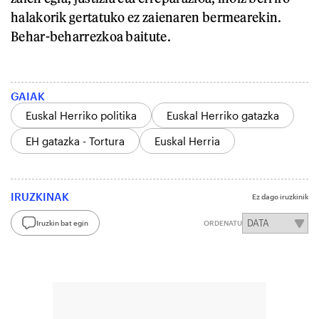
halakorik gertatuko ez zaienaren bermearekin.
Behar-beharrezkoa baitute.
GAIAK
Euskal Herriko politika
Euskal Herriko gatazka
EH gatazka - Tortura
Euskal Herria
IRUZKINAK
Ez dago iruzkinik
Iruzkin bat egin
ORDENATU