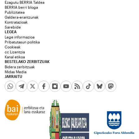
Ezagutu BERRIA Taldea
BERRIA berri bloga
Publizitatea
Galdera-erantzunak
Kontratazioak
Sarebide
LEGEA
Lege informazioa
Pribatutasun politika
Cookieak
cc Lizentzia
Kanal etikoa
BESTELAKO ZERBITZUAK
Bidera zerbitzuak
Midas Media
JARRAITU