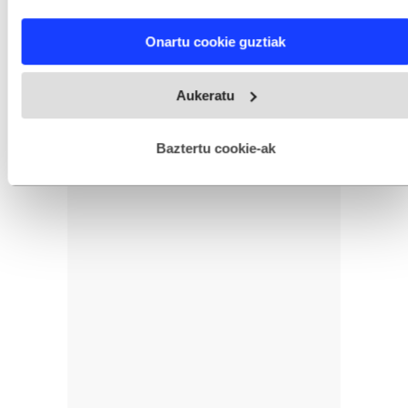
characteristics (fingerprinting)
Find out more about how your personal data is processed
Onartu cookie guztiak
and set your preferences in the
details section
.
Webgune honek cookie propioak eta hirugarrenen cookie-
Aukeratu
fitxategiak erabiltzen ditu. Zure esperientzia eta zerbitzuak
hobetzeko asmoz, cookie teknologiaz baliatzen gara. Ohar
hau onartuz gero, teknologia hori erabiltzeko baimen
esplizitua ematen diguzu.
Gehiago irakurri
Baztertu cookie-ak