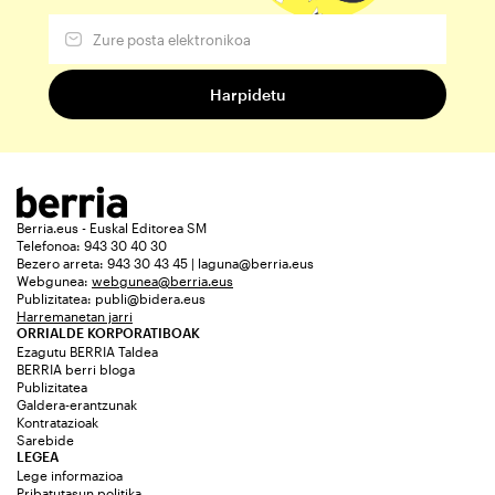
Berria.eus - Euskal Editorea SM
Telefonoa: 943 30 40 30
Bezero arreta: 943 30 43 45 | laguna@berria.eus
Webgunea:
webgunea@berria.eus
Publizitatea:
publi@bidera.eus
Harremanetan jarri
ORRIALDE KORPORATIBOAK
Ezagutu BERRIA Taldea
BERRIA berri bloga
Publizitatea
Galdera-erantzunak
Kontratazioak
Sarebide
LEGEA
Lege informazioa
Pribatutasun politika