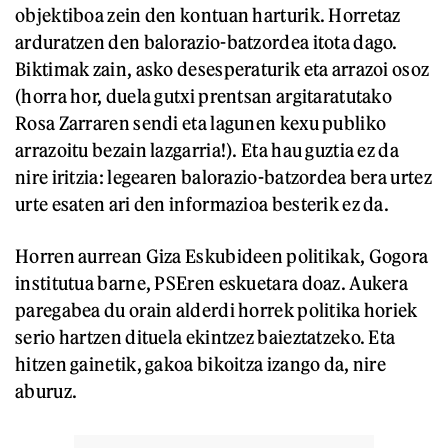
objektiboa zein den kontuan harturik. Horretaz
arduratzen den balorazio-batzordea itota dago.
Biktimak zain, asko desesperaturik eta arrazoi osoz
(horra hor, duela gutxi prentsan argitaratutako
Rosa Zarraren sendi eta lagunen kexu publiko
arrazoitu bezain lazgarria!). Eta hau guztia ez da
nire iritzia: legearen balorazio-batzordea bera urtez
urte esaten ari den informazioa besterik ez da.
Horren aurrean Giza Eskubideen politikak, Gogora
institutua barne, PSEren eskuetara doaz. Aukera
paregabea du orain alderdi horrek politika horiek
serio hartzen dituela ekintzez baieztatzeko. Eta
hitzen gainetik, gakoa bikoitza izango da, nire
aburuz.