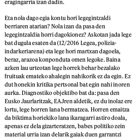
eragingarria izan dadin.
Eta nola dago egia kontu hori legegintzaldi
berriaren atarian? Nola izan da pasa den
legegintzaldia horri dagokionez? Askotan jada lege
bat dugula esaten da (12/2016 Legea, polizia-
indarkeriarena) eta lege hori martxan dagoela,
beraz, arazoa konponduta omen legoke. Baina
azken lau urteotan lege horrek behar bezalako
fruituak emateko ahalegin nahikorik ez da egin. Ez
dut honekin kritika pertsonal bat egin nahi inoren
aurka. Diagnostiko objektibo bat da: pasa den
Eusko Jaurlaritzak, EAJren aldetik, ez du inolaz ere
lortu, lege horren lana bermatzea. Horren emaitza
da biktima horiekiko lana ikaragarri astiro doala,
apenas ez dela gizarteratzen, babes politiko zein
material urria izan delarik gaiak duen garrantzi