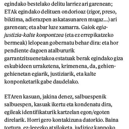
egindako bestelako delitu larriez ari garenean;
ETAk egindako delituen ondorioaz (zigor, preso,
biktima, adierazpen askatasunaren mugaz...) ari
garenean; eta abar luze xamarra. Gaiok
egia-
justizia-kalte konpontzea
(eta ez errepikatzeko
bermeak) lelopean gobernatu behar dira: eta hor
pendiente dagoen atalbururik
garrantzitsuenetakoa estatuak berak egindako giza
eskubideen urraketena, krimenena, da, gehien-
gehienetan egiarik, justiziarik, eta kalte
konponketarik gabe daudelako.
ETAren kasuan, jakina denez, salbuespenik
salbuespen, kasuak ikertu eta kondenatu dira,
egileak identifikaturik kartzelan egon/egoten
direlarik. Horri gero kontakizuna datorkio. Baina
tortura, ez-legezko atxiloketa, judizioz kanpoko