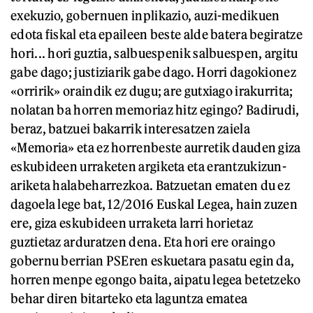
exekuzio, gobernuen inplikazio, auzi-medikuen
edota fiskal eta epaileen beste alde batera begiratze
hori... hori guztia, salbuespenik salbuespen, argitu
gabe dago; justiziarik gabe dago. Horri dagokionez
«orririk» oraindik ez dugu; are gutxiago irakurrita;
nolatan ba horren memoriaz hitz egingo? Badirudi,
beraz, batzuei bakarrik interesatzen zaiela
«Memoria» eta ez horrenbeste aurretik dauden giza
eskubideen urraketen argiketa eta erantzukizun-
ariketa halabeharrezkoa. Batzuetan ematen du ez
dagoela lege bat, 12/2016 Euskal Legea, hain zuzen
ere, giza eskubideen urraketa larri horietaz
guztietaz arduratzen dena. Eta hori ere oraingo
gobernu berrian PSEren eskuetara pasatu egin da,
horren menpe egongo baita, aipatu legea betetzeko
behar diren bitarteko eta laguntza ematea