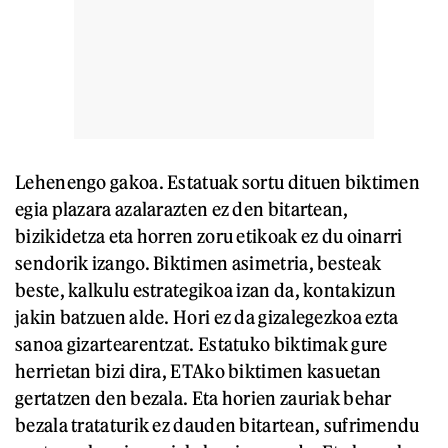
Lehenengo gakoa. Estatuak sortu dituen biktimen
egia plazara azalarazten ez den bitartean,
bizikidetza eta horren zoru etikoak ez du oinarri
sendorik izango. Biktimen asimetria, besteak
beste, kalkulu estrategikoa izan da, kontakizun
jakin batzuen alde. Hori ez da gizalegezkoa ezta
sanoa gizartearentzat. Estatuko biktimak gure
herrietan bizi dira, ETAko biktimen kasuetan
gertatzen den bezala. Eta horien zauriak behar
bezala trataturik ez dauden bitartean, sufrimendu