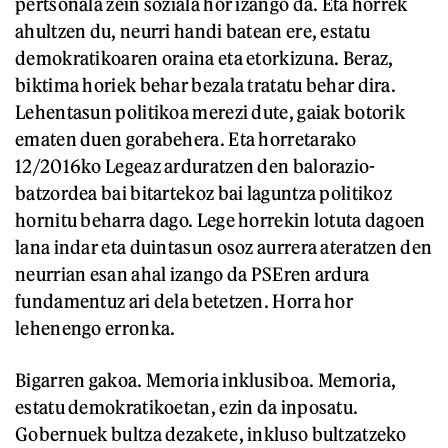
pertsonala zein soziala hor izango da. Eta horrek
ahultzen du, neurri handi batean ere, estatu
demokratikoaren oraina eta etorkizuna. Beraz,
biktima horiek behar bezala tratatu behar dira.
Lehentasun politikoa merezi dute, gaiak botorik
ematen duen gorabehera. Eta horretarako
12/2016ko Legeaz arduratzen den balorazio-
batzordea bai bitartekoz bai laguntza politikoz
hornitu beharra dago. Lege horrekin lotuta dagoen
lana indar eta duintasun osoz aurrera ateratzen den
neurrian esan ahal izango da PSEren ardura
fundamentuz ari dela betetzen. Horra hor
lehenengo erronka.
Bigarren gakoa. Memoria inklusiboa. Memoria,
estatu demokratikoetan, ezin da inposatu.
Gobernuek bultza dezakete, inkluso bultzatzeko