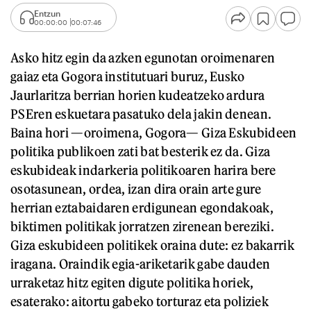
Entzun
00:00:00
00:07:46
Asko hitz egin da azken egunotan oroimenaren
gaiaz eta Gogora institutuari buruz, Eusko
Jaurlaritza berrian horien kudeatzeko ardura
PSEren eskuetara pasatuko dela jakin denean.
Baina hori —oroimena, Gogora— Giza Eskubideen
politika publikoen zati bat besterik ez da. Giza
eskubideak indarkeria politikoaren harira bere
osotasunean, ordea, izan dira orain arte gure
herrian eztabaidaren erdigunean egondakoak,
biktimen politikak jorratzen zirenean bereziki.
Giza eskubideen politikek oraina dute: ez bakarrik
iragana. Oraindik egia-ariketarik gabe dauden
urraketaz hitz egiten digute politika horiek,
esaterako: aitortu gabeko torturaz eta poliziek