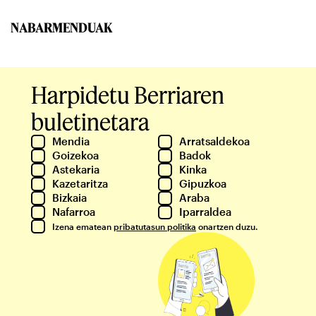
NABARMENDUAK
Harpidetu Berriaren
buletinetara
Mendia
Arratsaldekoa
Goizekoa
Badok
Astekaria
Kinka
Kazetaritza
Gipuzkoa
Bizkaia
Araba
Nafarroa
Iparraldea
Izena ematean
pribatutasun politika
onartzen duzu.