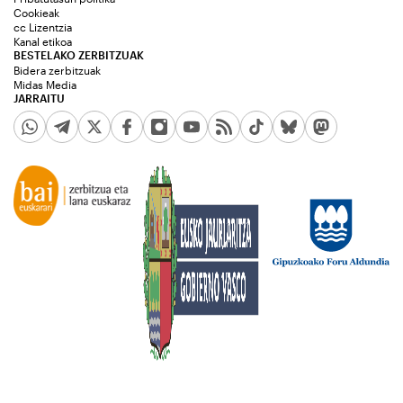
Cookieak
cc Lizentzia
Kanal etikoa
BESTELAKO ZERBITZUAK
Bidera zerbitzuak
Midas Media
JARRAITU