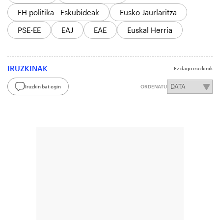
EH politika - Eskubideak
Eusko Jaurlaritza
PSE-EE
EAJ
EAE
Euskal Herria
IRUZKINAK
Ez dago iruzkinik
Iruzkin bat egin
ORDENATU