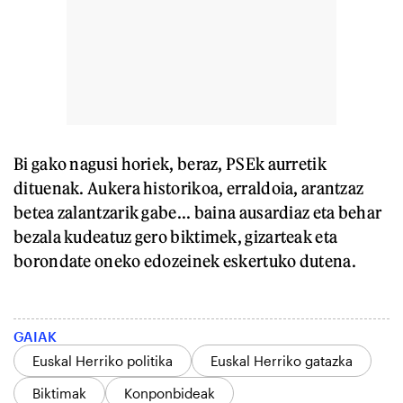
Bi gako nagusi horiek, beraz, PSEk aurretik
dituenak. Aukera historikoa, erraldoia, arantzaz
betea zalantzarik gabe... baina ausardiaz eta behar
bezala kudeatuz gero biktimek, gizarteak eta
borondate oneko edozeinek eskertuko dutena.
GAIAK
Euskal Herriko politika
Euskal Herriko gatazka
Biktimak
Konponbideak