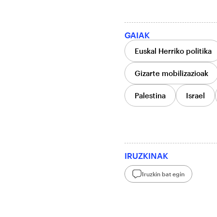
GAIAK
Euskal Herriko politika
Gizarte mobilizazioak
Palestina
Israel
IRUZKINAK
Iruzkin bat egin