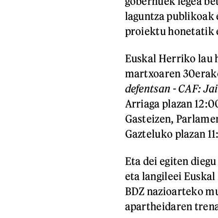
gobernuek legea bet
laguntza publikoak 
proiektu honetatik 
Euskal Herriko lau 
martxoaren 30erako
defentsan - CAF: Jai
Arriaga plazan 12:
Gasteizen, Parlame
Gazteluko plazan 11
Eta dei egiten diegu
eta langileei Euska
BDZ nazioarteko mu
apartheidaren trena