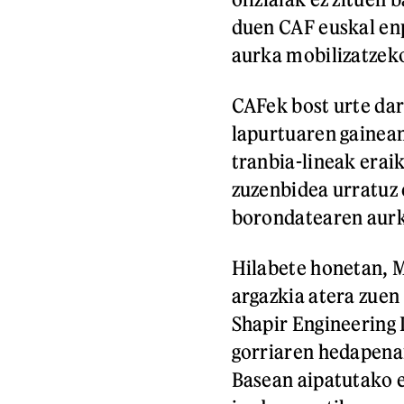
duen CAF euskal en
aurka mobilizatzek
CAFek bost urte da
lapurtuaren gainean
tranbia-lineak erai
zuzenbidea urratuz e
borondatearen aur
Hilabete honetan, M
argazkia atera zue
Shapir Engineering 
gorriaren hedapena
Basean aipatutako e