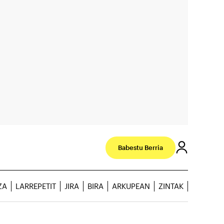
Babestu Berria
ZA
LARREPETIT
JIRA
BIRA
ARKUPEAN
ZINTAK