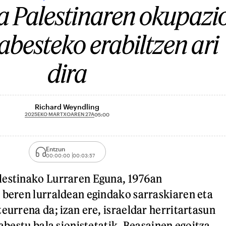
a Palestinaren okupazi
babesteko erabiltzen ari
dira
Richard Weyndling
2025EKO MARTXOAREN 27A
05:00
Entzun
00:00:00
00:03:57
lestinako Lurraren Eguna, 1976an
 beren lurraldean egindako sarraskiaren eta
eurrena da; izan ere, israeldar herritartasun
babestu bala sionistetatik. Beasainen egoitza