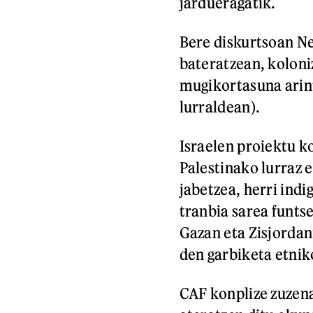
jardueragatik.
Bere diskurtsoan N
bateratzean, koloni
mugikortasuna arin
lurraldean).
Israelen proiektu k
Palestinako lurraz 
jabetzea, herri ind
tranbia sarea funts
Gazan eta Zisjordan
den garbiketa etni
CAF konplize zuzena