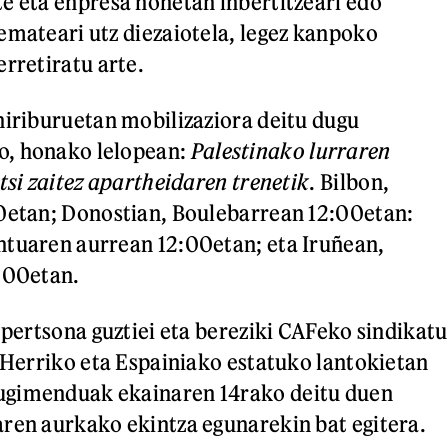
e eta enpresa honetan inbertitzeari edo
emateari utz diezaiotela, legez kanpoko
erretiratu arte.
hiriburuetan mobilizaziora deitu dugu
, honako lelopean:
Palestinako lurraren
tsi zaitez apartheidaren trenetik
. Bilbon,
00etan; Donostian, Boulebarrean 12:00etan:
ntuaren aurrean 12:00etan; eta Iruñean,
:00etan.
 pertsona guztiei eta bereziki CAFeko sindikatu
l Herriko eta Espainiako estatuko lantokietan
gimenduak ekainaren 14rako deitu duen
ren aurkako ekintza egunarekin bat egitera.