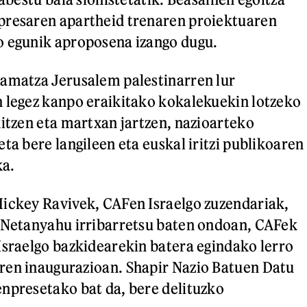
presaren apartheid trenaren proiektuaren
o egunik aproposena izango dugu.
ramatza Jerusalem palestinarren lur
 legez kanpo eraikitako kokalekuekin lotzeko
kitzen eta martxan jartzen, nazioarteko
ta bere langileen eta euskal iritzi publikoaren
ka.
ickey Ravivek, CAFen Israelgo zuzendariak,
n Netanyahu irribarretsu baten ondoan, CAFek
Israelgo bazkidearekin batera egindako lerro
ren inaugurazioan. Shapir Nazio Batuen Datu
npresetako bat da, bere delituzko