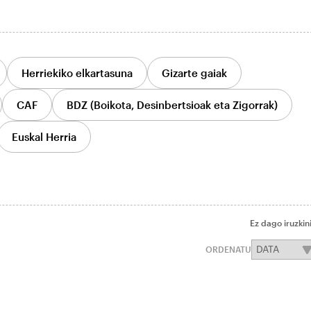
Herriekiko elkartasuna
Gizarte gaiak
CAF
BDZ (Boikota, Desinbertsioak eta Zigorrak)
Euskal Herria
Ez dago iruzkin
ORDENATU