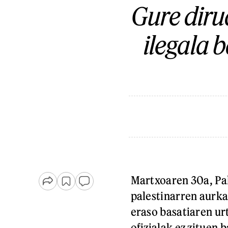
Gure diru
ilegala 
Martxoaren 30a, Pa
palestinarren aurka
eraso basatiaren urt
ofizialak ez zituen 