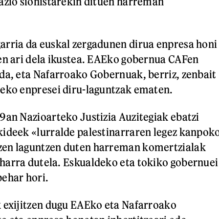
azio sionistarekin dituen harreman
arria da euskal zergadunen dirua enpresa honi
en ari dela ikustea. EAEko gobernua CAFen
da, eta Nafarroako Gobernuak, berriz, zenbait
deko enpresei diru-laguntzak ematen.
9an Nazioarteko Justizia Auzitegiak ebatzi
ideek «lurralde palestinarraren legez kanpok
en laguntzen duten harreman komertzialak
harra dutela. Eskualdeko eta tokiko gobernuei
ehar hori.
 exijitzen dugu EAEko eta Nafarroako