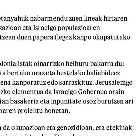
etanyahuk nabarmendu zuen lineak hiriaren
zazioan eta Israelgo populazioaren
tzean duen papera (legez kanpo okupatutako
olonialistak oinarrizko helburu bakarra du:
eta bertako uraz eta bestelako baliabideez
igena kanporatuz edo sarraskituz. Jerusalemgo
ezko elementua da Israelgo Gobernua orain
ian basakeria eta inpunitate osoz burutzen ari
koaren proiektu honetan.
 da okupazioan eta genozidioan, eta etekinak