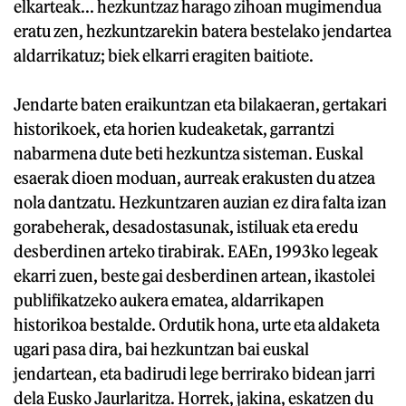
elkarteak... hezkuntzaz harago zihoan mugimendua
eratu zen, hezkuntzarekin batera bestelako jendartea
aldarrikatuz; biek elkarri eragiten baitiote.
Jendarte baten eraikuntzan eta bilakaeran, gertakari
historikoek, eta horien kudeaketak, garrantzi
nabarmena dute beti hezkuntza sisteman. Euskal
esaerak dioen moduan, aurreak erakusten du atzea
nola dantzatu. Hezkuntzaren auzian ez dira falta izan
gorabeherak, desadostasunak, istiluak eta eredu
desberdinen arteko tirabirak. EAEn, 1993ko legeak
ekarri zuen, beste gai desberdinen artean, ikastolei
publifikatzeko aukera ematea, aldarrikapen
historikoa bestalde. Ordutik hona, urte eta aldaketa
ugari pasa dira, bai hezkuntzan bai euskal
jendartean, eta badirudi lege berrirako bidean jarri
dela Eusko Jaurlaritza. Horrek, jakina, eskatzen du