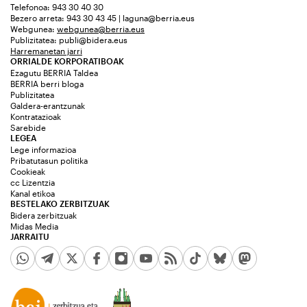
Telefonoa: 943 30 40 30
Bezero arreta: 943 30 43 45 | laguna@berria.eus
Webgunea:
webgunea@berria.eus
Publizitatea:
publi@bidera.eus
Harremanetan jarri
ORRIALDE KORPORATIBOAK
Ezagutu BERRIA Taldea
BERRIA berri bloga
Publizitatea
Galdera-erantzunak
Kontratazioak
Sarebide
LEGEA
Lege informazioa
Pribatutasun politika
Cookieak
cc Lizentzia
Kanal etikoa
BESTELAKO ZERBITZUAK
Bidera zerbitzuak
Midas Media
JARRAITU