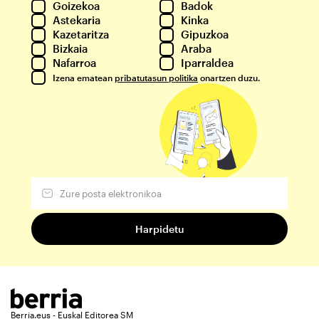
Goizekoa
Badok
Astekaria
Kinka
Kazetaritza
Gipuzkoa
Bizkaia
Araba
Nafarroa
Iparraldea
Izena ematean
pribatutasun politika
onartzen duzu.
Berria.eus - Euskal Editorea SM