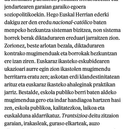
jendartearen garaian garaiko egoera
soziopolitikoekin. Hego Euskal Herrian ederki
dakigu zer den eredu
nacional-católico
baten
menpeko hezkuntza sisteman bizitzea, non sistema
horrek berak diktaduraren ereduari jarraitzen zion.
Zorionez, beste arlotan bezala, diktaduraren
kontrako mugimenduak eta borrokak hezkuntzan
ere izan ziren. Euskaraz ikasteko eskubidearen
ukazioari aurre egin zion ikastolen mugimendu
herritarra eratu zen; askotan erdi klandestinitatean
arituz eta euskaraz ikasteko ahaleginak praktikan
jarriz. Bestalde, eskola publiko berri baten aldeko
mugimendua gero eta indar handiagoa hartzen hasi
zen, eskola publikoa, kalitatezkoa, laikoa eta
euskalduna aldarrikatuz.
Trantsizioa
deitu zitzaion
garaian, irakasleak, guraso elkarteak, auzo