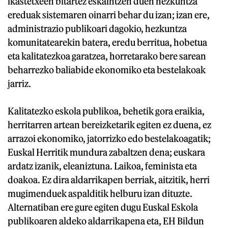
ikastetxeen bitartez eskaintzen duen hezkuntza
ereduak sistemaren oinarri behar du izan; izan ere,
administrazio publikoari dagokio, hezkuntza
komunitatearekin batera, eredu berritua, hobetua
eta kalitatezkoa garatzea, horretarako bere sarean
beharrezko baliabide ekonomiko eta bestelakoak
jarriz.
Kalitatezko eskola publikoa, behetik gora eraikia,
herritarren artean bereizketarik egiten ez duena, ez
arrazoi ekonomiko, jatorrizko edo bestelakoagatik;
Euskal Herritik mundura zabaltzen dena; euskara
ardatz izanik, eleaniztuna. Laikoa, feminista eta
doakoa. Ez dira aldarrikapen berriak, aitzitik, herri
mugimenduek aspalditik helburu izan dituzte.
Alternatiban ere gure egiten dugu Euskal Eskola
publikoaren aldeko aldarrikapena eta, EH Bildun