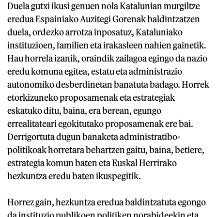
Duela gutxi ikusi genuen nola Katalunian murgiltze
eredua Espainiako Auzitegi Gorenak baldintzatzen
duela, ordezko arrotza inposatuz, Kataluniako
instituzioen, familien eta irakasleen nahien gainetik.
Hau horrela izanik, oraindik zailagoa egingo da nazio
eredu komuna egitea, estatu eta administrazio
autonomiko desberdinetan banatuta badago. Horrek
etorkizuneko proposamenak eta estrategiak
eskatuko ditu, baina, era berean, egungo
errealitateari egokitutako proposamenak ere bai.
Derrigortuta dugun banaketa administratibo-
politikoak horretara behartzen gaitu, baina, betiere,
estrategia komun baten eta Euskal Herrirako
hezkuntza eredu baten ikuspegitik.
Horrez gain, hezkuntza eredua baldintzatuta egongo
da instituzio publikoen politiken norabideekin eta