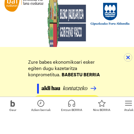
Zure babes ekonomikoari esker
egiten dugu kazetaritza
konprometitua.
BABESTU BERRIA
Egin zure ekarpena
Gaur
Azken berriak
Entzun BERRIA
Nire BERRIA
Atalak