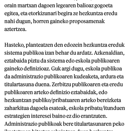
orain martxan dagoen legearen balioaz gogoeta
egitea, eta etorkizunari begira ze hezkuntza eredu
nahi dugun, horren gaineko proposamenak
aztertzea.
Hasteko, planteatzen den edozein hezkuntza ereduk
sistema publikoa izan behar du ardatz. Azkenaldian,
eztabaida piztu da sistema edo eskola publikoaren
gaineko definizioaz. Guk argi dugu, eskola publikoa
da administrazio publikoaren kudeaketa, ardura eta
titulartasuna duena. Zerbitzu publikoaren eta eredu
publikoaren arteko definizio eztabaidak, edo
hezkuntzan publiko/pribatuaren arteko bereizketa
zaharkitua dagoela esateak, eskola pribatu/itunduen
estrategien interesei baino ez dio erantzuten.
Administrazio publikoak bere titulartasunaren peko