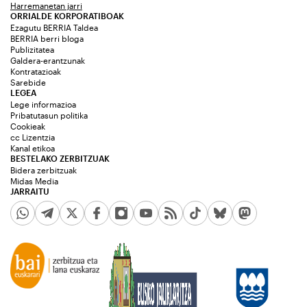
Harremanetan jarri
ORRIALDE KORPORATIBOAK
Ezagutu BERRIA Taldea
BERRIA berri bloga
Publizitatea
Galdera-erantzunak
Kontratazioak
Sarebide
LEGEA
Lege informazioa
Pribatutasun politika
Cookieak
cc Lizentzia
Kanal etikoa
BESTELAKO ZERBITZUAK
Bidera zerbitzuak
Midas Media
JARRAITU