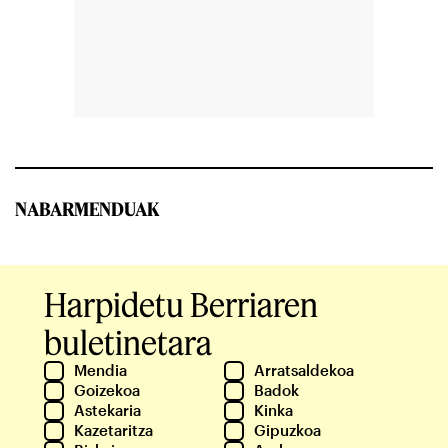
NABARMENDUAK
Harpidetu Berriaren
buletinetara
Mendia
Arratsaldekoa
Goizekoa
Badok
Astekaria
Kinka
Kazetaritza
Gipuzkoa