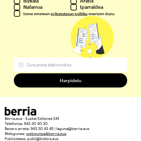
Bizkaia
Araba
Nafarroa
Iparraldea
Izena ematean
pribatutasun politika
onartzen duzu.
Berria.eus - Euskal Editorea SM
Telefonoa: 943 30 40 30
Bezero arreta: 943 30 43 45 | laguna@berria.eus
Webgunea:
webgunea@berria.eus
Publizitatea:
publi@bidera.eus