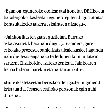
«Egun on-eguneroko otoitza: atal honetan DBHko eta
batxilergoko ikasleekin egunero egiten dugun otoitza
kontsultatzeko aukera eskaintzen dizuegu».
«Jainkoa ikusten gauza guztietan. Barruko
askatasunetik hezi nahi dugu. (...) Gainera, gure
eskolako prozesu ebanjelizatzaileak ikasleei lagundu
nahi die Jesusenganako fededunen komunitatean
sartzen, Elizako kide izateko zentzua, Jainkoaren
herria bidean, harekin eta hartan aurkitu».
«Gure ikastetxeetan berezkoa den gazte mugimendu
kristaua da, Jesusen estiloko pertsonak egin nahi
dituena».