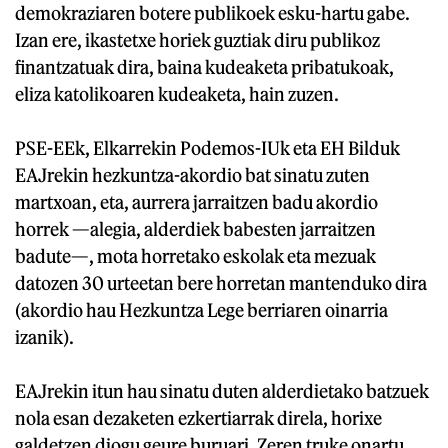
demokraziaren botere publikoek esku-hartu gabe.
Izan ere, ikastetxe horiek guztiak diru publikoz
finantzatuak dira, baina kudeaketa pribatukoak,
eliza katolikoaren kudeaketa, hain zuzen.
PSE-EEk, Elkarrekin Podemos-IUk eta EH Bilduk
EAJrekin hezkuntza-akordio bat sinatu zuten
martxoan, eta, aurrera jarraitzen badu akordio
horrek —alegia, alderdiek babesten jarraitzen
badute—, mota horretako eskolak eta mezuak
datozen 30 urteetan bere horretan mantenduko dira
(akordio hau Hezkuntza Lege berriaren oinarria
izanik).
EAJrekin itun hau sinatu duten alderdietako batzuek
nola esan dezaketen ezkertiarrak direla, horixe
galdetzen diogu geure buruari. Zeren truke onartu