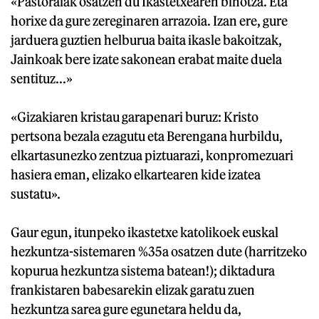
«Pastoralak osatzen du Ikastetxearen bihotza. Eta
horixe da gure zereginaren arrazoia. Izan ere, gure
jarduera guztien helburua baita ikasle bakoitzak,
Jainkoak bere izate sakonean erabat maite duela
sentituz...»
«Gizakiaren kristau garapenari buruz: Kristo
pertsona bezala ezagutu eta Berengana hurbildu,
elkartasunezko zentzua piztuarazi, konpromezuari
hasiera eman, elizako elkartearen kide izatea
sustatu».
Gaur egun, itunpeko ikastetxe katolikoek euskal
hezkuntza-sistemaren %35a osatzen dute (harritzeko
kopurua hezkuntza sistema batean!); diktadura
frankistaren babesarekin elizak garatu zuen
hezkuntza sarea gure egunetara heldu da,