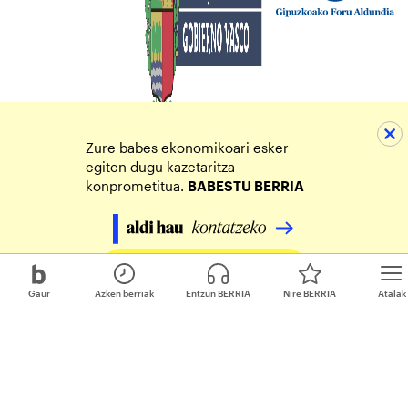
Zure babes ekonomikoari esker
egiten dugu kazetaritza
konprometitua.
BABESTU BERRIA
Egin zure ekarpena
Gaur
Azken berriak
Entzun BERRIA
Nire BERRIA
Atalak