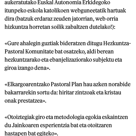
aukeratutako Euskal Autonomia Erkidegoko
itunpeko eskola katolikoen webguneetatik hartuak
dira (batzuk erdaraz zeuden jatorrian, web orria
hizkuntza horretan soilik zabaltzen dutelako!):
«Gure ahalegin guztiak bideratzen ditugu Hezkuntza-
Pastoral Komunitate bat osatzeko, aldi berean
hezkuntzarako eta ebanjelizaziorako subjektu eta
giroa izango dena».
«Elkargoarentzako Pastoral Plan hau azken norabide
bakarrarekin sortu da: hiritar zintzoak eta kristau
onak prestatzea».
«Otoiztegiak giro eta metodologia egokia eskaintzen
du Jainkoaren esperientzia bat eta otoitzaren
hastapen bat egiteko».