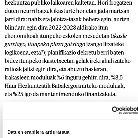
hezkuntza publiko laikoaren kaltetan. Hori frogatzen
duten neurri batzuk ikasturte honetan jada martxan
jarri dira: nahiz eta jaiotza-tasak behera egin, aurten
blindatu egin dira 2022-2028 aldirako itun
ekonomikoak itunpeko eskolen mesedetan (
ikasle
gutxiago, itunpeko plaza gutxiago
izango litzateke
logikoena, ezta?); planifikazio dekretu berri baten
bidez itunpeko ikastetxeetan gelak ireki ahal izateko
ratioak jaitsi egin dira, eta abuztu hasieran,
irakasleen moduluak %6 inguru gehitu dira, %8,5
Haur Hezkuntzatik Batxilergora arteko moduluak,
eta %25 igo da mantenimenduko finantzaketa.
Datorren Lege berri honen bidez, baztertzen,
ebanjelizatzen eta segregatzen duen sistema bat
egonkortzea eta blindatzea lortuko da.
Datuen erabilera arduratsua