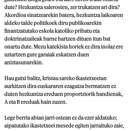
dute? Hezkuntza salerosten, zer trukatzen ari dira?
Akordioa sinatzearekin batera, hezkuntza laikoaren
aldeko talde politikoek diru publikoarekin
finantzatutako eskola katoliko pribatu eta
doktrinatzaileak barne hartzen dituen itun bat
onartu dute. Mezu katekista horiek ez dira inolaz ere
uztartzen gure garaiak eskatzen duen
aniztasunarekin.
Hau gutxi balitz, kristau sareko ikastetxeetan
aurkitzen dira euskararen ezagutza bermatzen ez
duten hezkuntza ereduen proportziorik handienak,
A eta B ereduak hain zuzen.
Lege berria abian jarri ostean ez da ezer aldatuko;
aipatutako ikastetxeei mesede egiten jarraituko zaie,