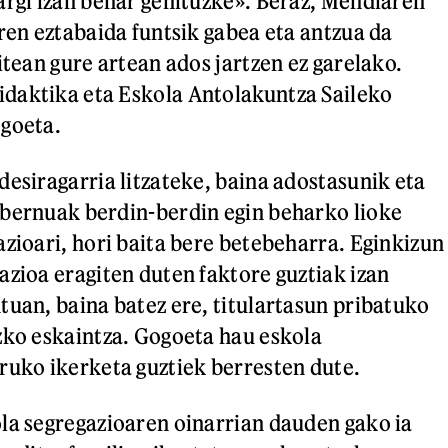
argi izan behar genituzke». Beraz, Mendiaren
aren eztabaida funtsik gabea eta antzua da
itean gure artean ados jartzen ez garelako.
daktika eta Eskola Antolakuntza Saileko
ogoeta.
desiragarria litzateke, baina adostasunik eta
bernuak berdin-berdin egin beharko lioke
azioari, hori baita bere betebeharra. Eginkizun
azioa eragiten duten faktore guztiak izan
tuan, baina batez ere, titulartasun pribatuko
zko eskaintza. Gogoeta hau eskola
ruko ikerketa guztiek berresten dute.
la segregazioaren oinarrian dauden gako ia