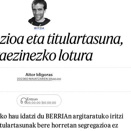
IRITZIA
ioa eta titulartasuna,
aezinezko lotura
Aitor Idigoras
2023KO MAIATZAREN 3A
00:00
Entzun
00:00:00
00:00:00
o hau idatzi du BERRIAn argitaratuko iritzi
itulartasunak bere horretan segregazioa ez