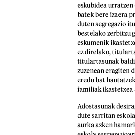
eskubidea urratzen 
batek bere izaera p
duten segregazio itu
bestelako zerbitzu 
eskumenik ikastetx
ez direlako, titular
titulartasunak bald
zuzenean eragiten d
eredu bat hautatzek
familiak ikastetxea 
Adostasunak desirag
dute sarritan eskol
aurka azken hamarka
eskola segregazioar