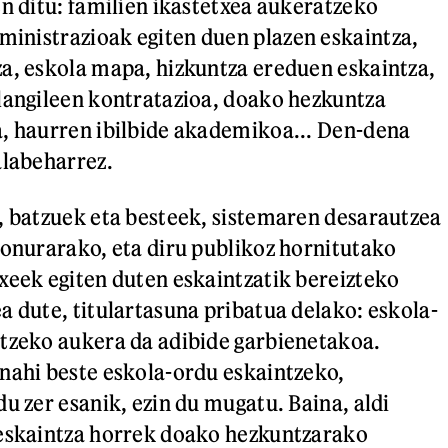
en ditu: familien ikastetxea aukeratzeko
dministrazioak egiten duen plazen eskaintza,
a, eskola mapa, hizkuntza ereduen eskaintza,
langileen kontratazioa, doako hezkuntza
, haurren ibilbide akademikoa... Den-dena
alabeharrez.
, batzuek eta besteek, sistemaren desarautzea
 onurarako, eta diru publikoz hornitutako
xeek egiten duten eskaintzatik bereizteko
a dute, titulartasuna pribatua delako: eskola-
tzeko aukera da adibide garbienetakoa.
nahi beste eskola-ordu eskaintzeko,
u zer esanik, ezin du mugatu. Baina, aldi
 eskaintza horrek doako hezkuntzarako