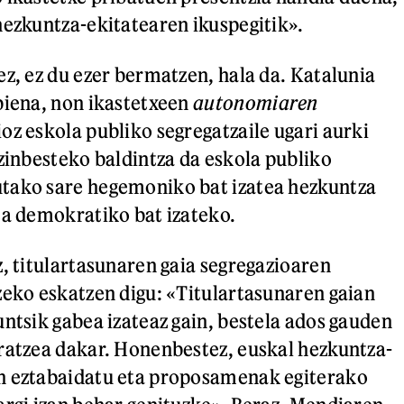
hezkuntza-ekitatearen ikuspegitik».
ez, ez du ezer bermatzen, hala da. Katalunia
biena, non ikastetxeen
autonomiaren
oz eskola publiko segregatzaile ugari aurki
ezinbesteko baldintza da eskola publiko
tako sare hegemoniko bat izatea hezkuntza
ta demokratiko bat izateko.
z, titulartasunaren gaia segregazioaren
zeko eskatzen digu: «Titulartasunaren gaian
untsik gabea izateaz gain, bestela ados gauden
ratzea dakar. Honenbestez, euskal hezkuntza-
n eztabaidatu eta proposamenak egiterako