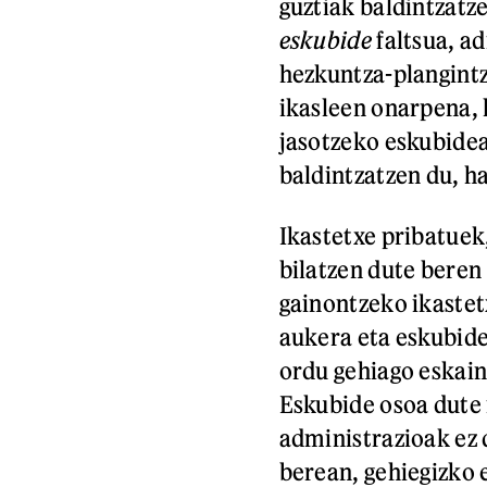
guztiak baldintzatz
eskubide
faltsua, a
hezkuntza-plangintz
ikasleen onarpena, 
jasotzeko eskubidea
baldintzatzen du, h
Ikastetxe pribatuek
bilatzen dute beren
gainontzeko ikastet
aukera eta eskubide
ordu gehiago eskain
Eskubide osoa dute 
administrazioak ez d
berean, gehiegizko