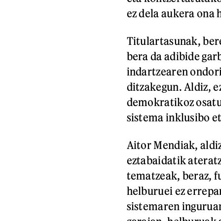
ez dela aukera ona 
Titulartasunak, ber
bera da adibide gar
indartzearen ondori
ditzakegun. Aldiz, 
demokratikoz osatu
sistema inklusibo e
Aitor Mendiak, aldi
eztabaidatik aterat
tematzeak, beraz, f
helburuei ez errepa
sistemaren ingurua