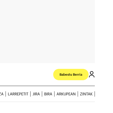
Babestu Berria
ZA
LARREPETIT
JIRA
BIRA
ARKUPEAN
ZINTAK