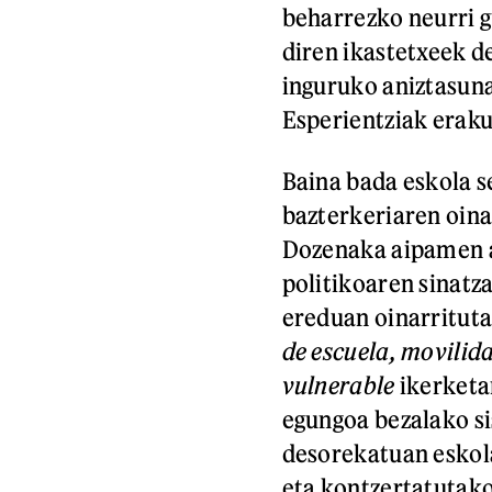
beharrezko neurri g
diren ikastetxeek 
inguruko aniztasuna
Esperientziak erakut
Baina bada eskola s
bazterkeriaren oinar
Dozenaka aipamen a
politikoaren sinatz
ereduan oinarritut
de escuela, movilid
vulnerable
ikerketar
egungoa bezalako s
desorekatuan eskol
eta kontzertatutako