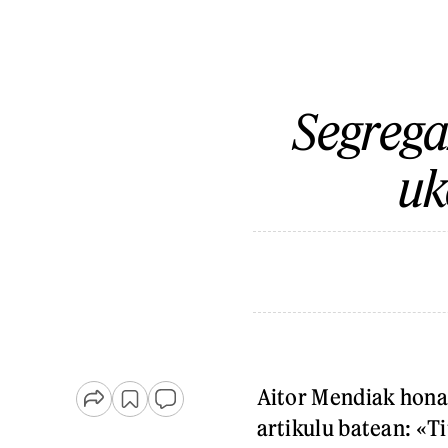
Segregaz
uk
Aitor Mendiak honak
artikulu batean: «T