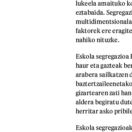
lukeela amaituko ko
eztabaida. Segrega
multidimentsionala 
faktorek ere eragit
nahiko nituzke.
Eskola segregazioa 
haur eta gazteak be
arabera sailkatzen 
baztertzaileenetak
gizartearen zati han
aldera begiratu dute
herritar asko pribil
Eskola segregazioak 