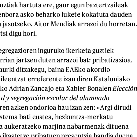
uztiak hartuta ere, gaur egun baztertzaileak
denbora asko beharko lukete kokatuta dauden
 jasotzeko. Aitor Mendiak arrazoi du horretan
si digu hori.
egregazioren inguruko ikerketa guztiek
rian jartzen duten arrazoi bat: pribatizazioa.
urki ditzakegu, baina EAEko akordio
aileentzat erreferente izan diren Kataluniako
ako Adrian Zancajo eta Xabier Bonalen
Elecció
ad y segregación escolar del alumnado
en azken ondorioa hau izan zen: «Argi dirudi
istema bati eustea, hezkuntza-merkatu
a aukeratzeko marjina nabarmenak dituena
 ikastetxe pribatuen presentzia handia duena,