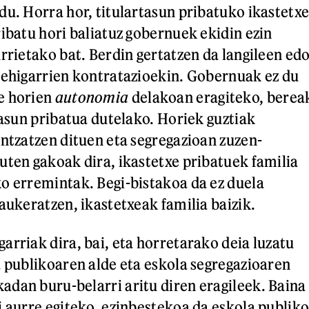
du. Horra hor, titulartasun pribatuko ikastetx
ribatu hori baliatuz gobernuek ekidin ezin
rrietako bat. Berdin gertatzen da langileen ed
gehigarrien kontratazioekin. Gobernuak ez du
e horien
autonomia
delakoan eragiteko, berea
tasun pribatua dutelako. Horiek guztiak
intzatzen dituen eta segregazioan zuzen-
uten gakoak dira, ikastetxe pribatuek familia
o erremintak. Begi-bistakoa da ez duela
aukeratzen, ikastetxeak familia baizik.
arriak dira, bai, eta horretarako deia luzatu
a publikoaren alde eta eskola segregazioaren
dan buru-belarri aritu diren eragileek. Baina
i aurre egiteko, ezinbestekoa da eskola publik