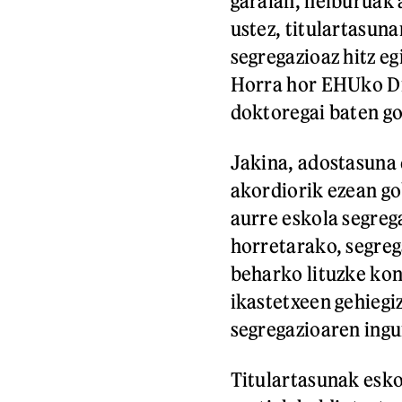
garaian, helburuak 
ustez, titulartasun
segregazioaz hitz eg
Horra hor EHUko Di
doktoregai baten g
Jakina, adostasuna 
akordiorik ezean go
aurre eskola segreg
horretarako, segreg
beharko lituzke kon
ikastetxeen gehiegi
segregazioaren ingu
Titulartasunak esko