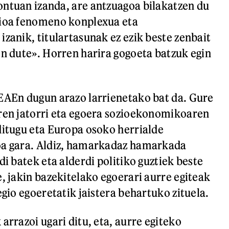
ntuan izanda, are antzuagoa bilakatzen du
zioa fenomeno konplexua eta
izanik, titulartasunak ez ezik beste zenbait
en dute». Horren harira gogoeta batzuk egin
EAEn dugun arazo larrienetako bat da. Gure
ren jatorri eta egoera sozioekonomikoaren
ditugu eta Europa osoko herrialde
oa gara. Aldiz, hamarkadaz hamarkada
di batek eta alderdi politiko guztiek beste
, jakin bazekitelako egoerari aurre egiteak
egio egoeretatik jaistera behartuko zituela.
arrazoi ugari ditu, eta, aurre egiteko