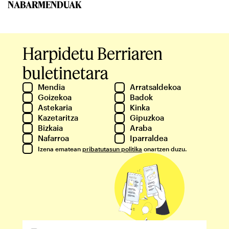
NABARMENDUAK
Harpidetu Berriaren
buletinetara
Mendia
Arratsaldekoa
Goizekoa
Badok
Astekaria
Kinka
Kazetaritza
Gipuzkoa
Bizkaia
Araba
Nafarroa
Iparraldea
Izena ematean
pribatutasun politika
onartzen duzu.