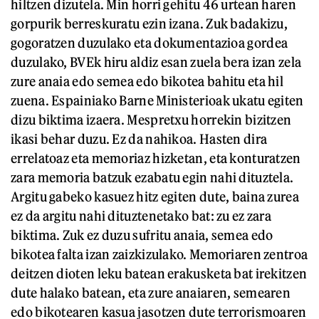
hiltzen dizutela. Min horri gehitu 46 urtean haren
gorpurik berreskuratu ezin izana. Zuk badakizu,
gogoratzen duzulako eta dokumentazioa gordea
duzulako, BVEk hiru aldiz esan zuela bera izan zela
zure anaia edo semea edo bikotea bahitu eta hil
zuena. Espainiako Barne Ministerioak ukatu egiten
dizu biktima izaera. Mespretxu horrekin bizitzen
ikasi behar duzu. Ez da nahikoa. Hasten dira
errelatoaz eta memoriaz hizketan, eta konturatzen
zara memoria batzuk ezabatu egin nahi dituztela.
Argitu gabeko kasuez hitz egiten dute, baina zurea
ez da argitu nahi dituztenetako bat: zu ez zara
biktima. Zuk ez duzu sufritu anaia, semea edo
bikotea falta izan zaizkizulako. Memoriaren zentroa
deitzen dioten leku batean erakusketa bat irekitzen
dute halako batean, eta zure anaiaren, semearen
edo bikotearen kasua jasotzen dute terrorismoaren