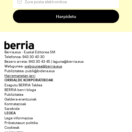
Berria.eus - Euskal Editorea SM
Telefonoa: 943 30 40 30
Bezero arreta: 943 30 43 45 | laguna@berria.eus
Webgunea:
webgunea@berria.eus
Publizitatea:
publi@bidera.eus
Harremanetan jarri
ORRIALDE KORPORATIBOAK
Ezagutu BERRIA Taldea
BERRIA berri bloga
Publizitatea
Galdera-erantzunak
Kontratazioak
Sarebide
LEGEA
Lege informazioa
Pribatutasun politika
Cookieak