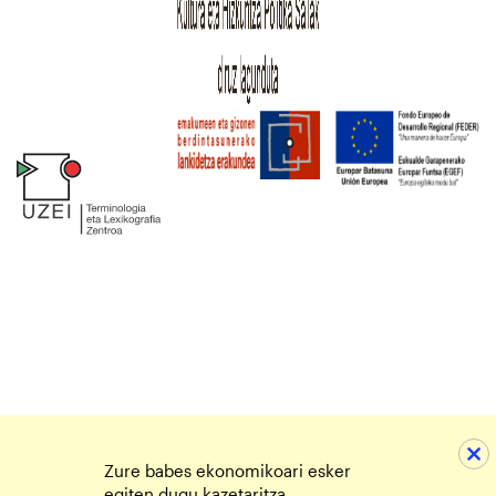
Zure babes ekonomikoari esker
egiten dugu kazetaritza