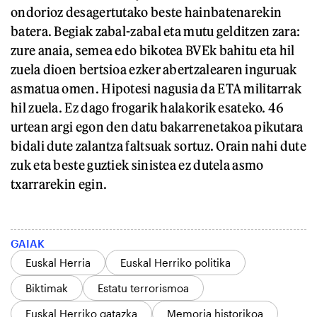
ondorioz desagertutako beste hainbatenarekin
batera. Begiak zabal-zabal eta mutu gelditzen zara:
zure anaia, semea edo bikotea BVEk bahitu eta hil
zuela dioen bertsioa ezker abertzalearen inguruak
asmatua omen. Hipotesi nagusia da ETA militarrak
hil zuela. Ez dago frogarik halakorik esateko. 46
urtean argi egon den datu bakarrenetakoa pikutara
bidali dute zalantza faltsuak sortuz. Orain nahi dute
zuk eta beste guztiek sinistea ez dutela asmo
txarrarekin egin.
GAIAK
Euskal Herria
Euskal Herriko politika
Biktimak
Estatu terrorismoa
Euskal Herriko gatazka
Memoria historikoa