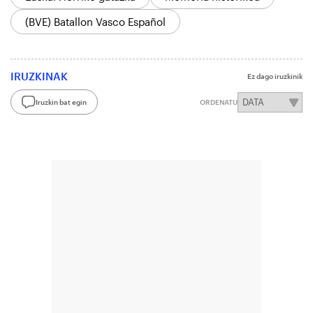
(BVE) Batallon Vasco Español
IRUZKINAK
Ez dago iruzkinik
Iruzkin bat egin
ORDENATU