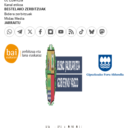
cc Lizentzia
Kanal etikoa
BESTELAKO ZERBITZUAK
Bidera zerbitzuak
Midas Media
JARRAITU