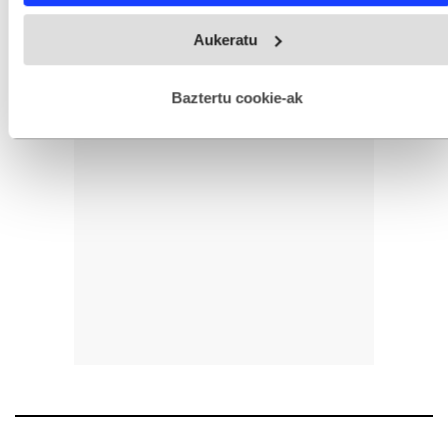
Webgune honek cookie propioak eta hirugarrenen cookie-
Aukeratu
fitxategiak erabiltzen ditu. Zure esperientzia eta zerbitzuak
hobetzeko asmoz, cookie teknologiaz baliatzen gara. Ohar
hau onartuz gero, teknologia hori erabiltzeko baimen
esplizitua ematen diguzu.
Gehiago irakurri
Baztertu cookie-ak