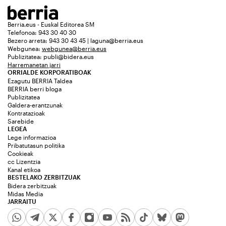
Berria.eus - Euskal Editorea SM
Telefonoa: 943 30 40 30
Bezero arreta: 943 30 43 45 | laguna@berria.eus
Webgunea:
webgunea@berria.eus
Publizitatea:
publi@bidera.eus
Harremanetan jarri
ORRIALDE KORPORATIBOAK
Ezagutu BERRIA Taldea
BERRIA berri bloga
Publizitatea
Galdera-erantzunak
Kontratazioak
Sarebide
LEGEA
Lege informazioa
Pribatutasun politika
Cookieak
cc Lizentzia
Kanal etikoa
BESTELAKO ZERBITZUAK
Bidera zerbitzuak
Midas Media
JARRAITU