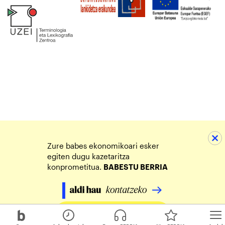
Zure babes ekonomikoari esker
egiten dugu kazetaritza
konprometitua.
BABESTU BERRIA
Egin zure ekarpena