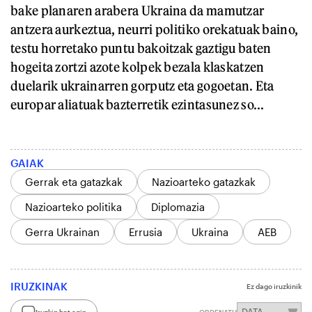
bake planaren arabera Ukraina da mamutzar
antzera aurkeztua, neurri politiko orekatuak baino,
testu horretako puntu bakoitzak gaztigu baten
hogeita zortzi azote kolpek bezala klaskatzen
duelarik ukrainarren gorputz eta gogoetan. Eta
europar aliatuak bazterretik ezintasunez so...
GAIAK
Gerrak eta gatazkak
Nazioarteko gatazkak
Nazioarteko politika
Diplomazia
Gerra Ukrainan
Errusia
Ukraina
AEB
IRUZKINAK
Ez dago iruzkinik
Iruzkin bat egin