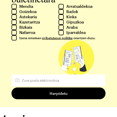
Mendia
Arratsaldekoa
Goizekoa
Badok
Astekaria
Kinka
Kazetaritza
Gipuzkoa
Bizkaia
Araba
Nafarroa
Iparraldea
Izena ematean
pribatutasun politika
onartzen duzu.