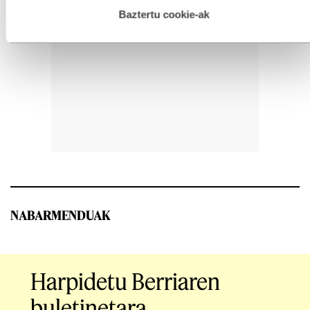
hau onartuz gero, teknologia hori erabiltzeko baimen
esplizitua ematen diguzu.
Gehiago irakurri
Baztertu cookie-ak
NABARMENDUAK
Harpidetu Berriaren
buletinetara