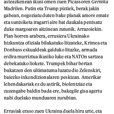
asteazkenean ikusi omen zuen Picassoren
Gernika
Madrilen. Putin eta Trump piztiek, berak jakin
gabean, negoziatu duten bake planak amore emate
eta suntsiketa iragarri aire bat daukala pentsatu
duke margoaren aitzinean zutunik. Arrazoiekin.
Plan horren arabera, errusiera Ukrainako
hizkuntza ofiziala bilakatuko litzateke, Krimea eta
Donbass eskualdeak galduko lituzke, armada
erdira murriztua ikusiko luke eta NATOn sartzea
debekatuko liokete. Trumpek bihar bertan
bukatzen den ultimatuma luzatu dio Zelenskiri,
baiezko inkondizionalaren peskizan. Amerikar
lehendakariak ez du astirik, biolentziaz eta
zuzengabe baldin bada ere, bakegile gisa agertu
nahi duelako munduaren zurubian.
Errusiak eraso zuen Ukraina duela hiru urte, eta