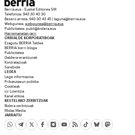
Berria.eus - Euskal Editorea SM
Telefonoa: 943 30 40 30
Bezero arreta: 943 30 43 45 | laguna@berria.eus
Webgunea:
webgunea@berria.eus
Publizitatea:
publi@bidera.eus
Harremanetan jarri
ORRIALDE KORPORATIBOAK
Ezagutu BERRIA Taldea
BERRIA berri bloga
Publizitatea
Galdera-erantzunak
Kontratazioak
Sarebide
LEGEA
Lege informazioa
Pribatutasun politika
Cookieak
cc Lizentzia
Kanal etikoa
BESTELAKO ZERBITZUAK
Bidera zerbitzuak
Midas Media
JARRAITU