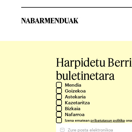
NABARMENDUAK
Harpidetu Berr
buletinetara
Mendia
Goizekoa
Astekaria
Kazetaritza
Bizkaia
Nafarroa
Izena ematean
pribatutasun politika
ona