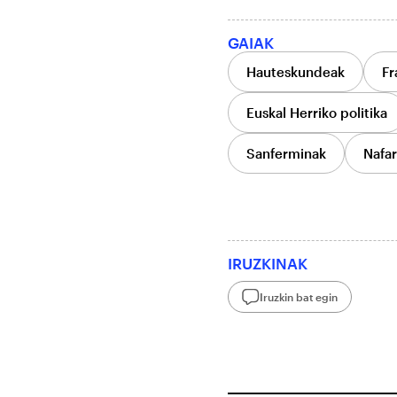
GAIAK
Hauteskundeak
Fr
Euskal Herriko politika
Sanferminak
Nafar
IRUZKINAK
Iruzkin bat egin