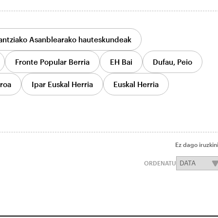
antziako Asanblearako hauteskundeak
Fronte Popular Berria
EH Bai
Dufau, Peio
roa
Ipar Euskal Herria
Euskal Herria
Ez dago iruzkin
ORDENATU