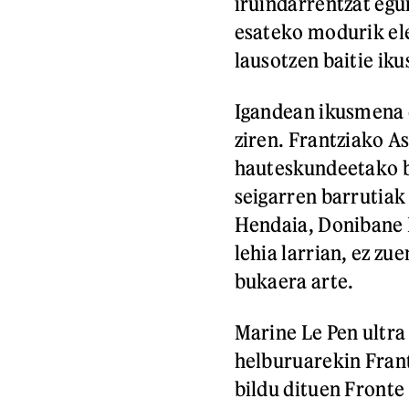
iruindarrentzat egu
esateko modurik el
lausotzen baitie ik
Igandean ikusmena 
ziren. Frantziako A
hauteskundeetako bi
seigarren barrutiak
Hendaia, Donibane L
lehia larrian, ez z
bukaera arte.
Marine Le Pen ultra
helburuarekin Fran
bildu dituen Fronte 