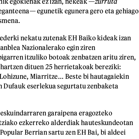
nik egokienak ez izan, nekeak —
zurruta
eganteena— egunetik egunera gero eta gehiago
usmena.
ederki nekatu zutenak EH Baiko kideak izan
sanblea Nazionalerako egin ziren
garren itzuliko botoak zenbatzen aritu ziren,
 hartzen dituen 25 herrietakoak bereziki:
ohizune, Miarritze... Beste bi hautagaiekin
uen Dufauk eserlekua segurtatu zenbaketa
 eskuindarraren garaipena eragozteko
tziako ezkerreko alderdiak hauteskundeotan
Popular Berrian sartu zen EH Bai, bi aldeei