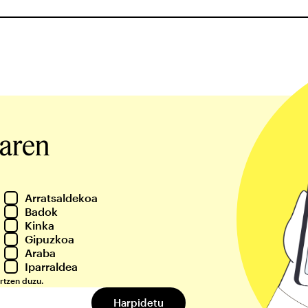
iaren
Arratsaldekoa
Badok
Kinka
Gipuzkoa
Araba
Iparraldea
rtzen duzu.