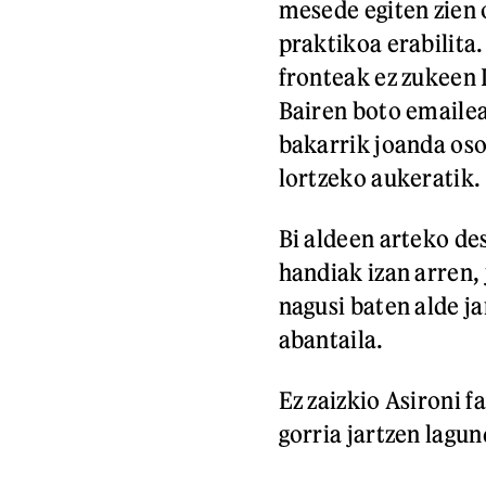
mesede egiten zien o
praktikoa erabilita
fronteak ez zukeen 
Bairen boto emailea
bakarrik joanda oso
lortzeko aukeratik.
Bi aldeen arteko de
handiak izan arren,
nagusi baten alde j
abantaila.
Ez zaizkio Asironi 
gorria jartzen lagu