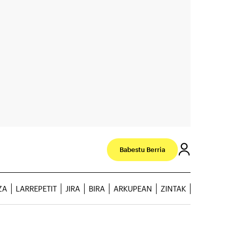
Babestu Berria
ZA
LARREPETIT
JIRA
BIRA
ARKUPEAN
ZINTAK