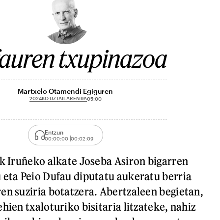
auren txupinazoa
Martxelo Otamendi Egiguren
2024KO UZTAILAREN 9A
05:00
Entzun
00:00:00
00:02:09
ik Iruñeko alkate Joseba Asiron bigarren
 eta Peio Dufau diputatu aukeratu berria
en suziria botatzera. Abertzaleen begietan,
hien txaloturiko bisitaria litzateke, nahiz