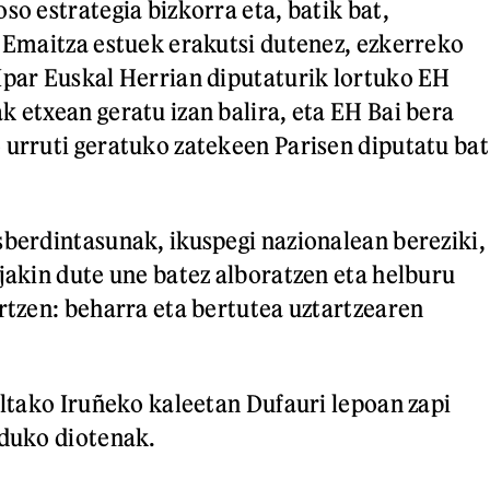
so estrategia bizkorra eta, batik bat,
. Emaitza estuek erakutsi dutenez, ezkerreko
Ipar Euskal Herrian diputaturik lortuko EH
k etxean geratu izan balira, eta EH Bai bera
 urruti geratuko zatekeen Parisen diputatu bat
sberdintasunak, ikuspegi nazionalean bereziki,
 jakin dute une batez alboratzen eta helburu
artzen: beharra eta bertutea uztartzearen
faltako Iruñeko kaleetan Dufauri lepoan zapi
nduko diotenak.