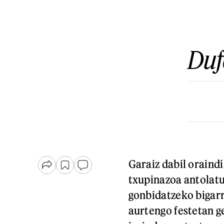
Duf
Garaiz dabil oraind
txupinazoa antolatu
gonbidatzeko bigarr
aurtengo festetan ge