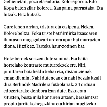
Gehienetan, poza eta euforia. Kolore gorria. Edo
Kopa baten zilar-kolorea. Xanpaina parrastaka. Eta
hitzak. Hitz hutsak.
Gure lehen orrian, tristura eta etsipena. Nekea.
Kolore beltza. Foku triste bat ñirñirka itsasoaren
iluntasun mugagabeari ardora apur bat marrazten
diona. Hitzik ez. Tarteka haur-zotinen bat.
Hotz-beroek sortzen dute sumina. Eta baita
horrelako kontraste muturrekoek ere. Niri,
punttaren bati heldu behar eta, distantzienak
eman dit min. Nahi dutenean eta nahi bezala itzuli
dira Berlindik Madrilera futbolariak. 24 orduan
edozertarako denbora izan dute. Eskueran
zituzten, beste mila konturen artean, beraientzat
propio jarritako hegazkina eta hirian mugitzeko