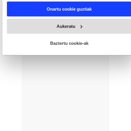
Find out more about how your personal data is processed
Onartu cookie guztiak
and set your preferences in the
details section
.
Webgune honek cookie propioak eta hirugarrenen cookie-
Aukeratu
fitxategiak erabiltzen ditu. Zure esperientzia eta zerbitzuak
hobetzeko asmoz, cookie teknologiaz baliatzen gara. Ohar
hau onartuz gero, teknologia hori erabiltzeko baimen
esplizitua ematen diguzu.
Gehiago irakurri
Baztertu cookie-ak