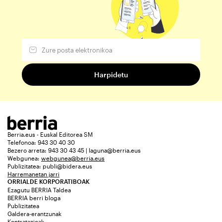
Berria.eus - Euskal Editorea SM
Telefonoa: 943 30 40 30
Bezero arreta: 943 30 43 45 | laguna@berria.eus
Webgunea:
webgunea@berria.eus
Publizitatea:
publi@bidera.eus
Harremanetan jarri
ORRIALDE KORPORATIBOAK
Ezagutu BERRIA Taldea
BERRIA berri bloga
Publizitatea
Galdera-erantzunak
Kontratazioak