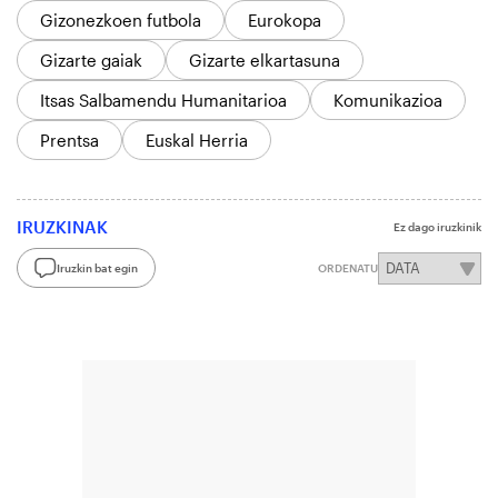
Gizonezkoen futbola
Eurokopa
Gizarte gaiak
Gizarte elkartasuna
Itsas Salbamendu Humanitarioa
Komunikazioa
Prentsa
Euskal Herria
IRUZKINAK
Ez dago iruzkinik
Iruzkin bat egin
ORDENATU