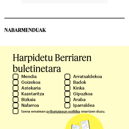
NABARMENDUAK
Harpidetu Berriaren
buletinetara
Mendia
Arratsaldekoa
Goizekoa
Badok
Astekaria
Kinka
Kazetaritza
Gipuzkoa
Bizkaia
Araba
Nafarroa
Iparraldea
Izena ematean
pribatutasun politika
onartzen duzu.