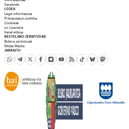
Sarebide
LEGEA
Lege informazioa
Pribatutasun politika
Cookieak
cc Lizentzia
Kanal etikoa
BESTELAKO ZERBITZUAK
Bidera zerbitzuak
Midas Media
JARRAITU