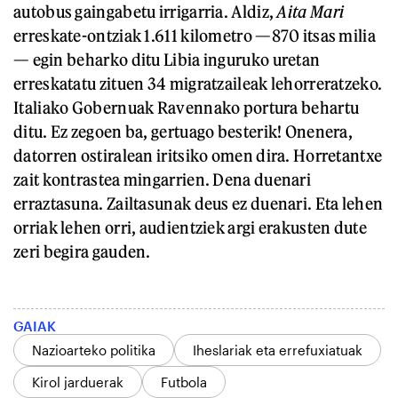
autobus gaingabetu irrigarria. Aldiz,
Aita Mari
erreskate-ontziak 1.611 kilometro —870 itsas milia
— egin beharko ditu Libia inguruko uretan
erreskatatu zituen 34 migratzaileak lehorreratzeko.
Italiako Gobernuak Ravennako portura behartu
ditu. Ez zegoen ba, gertuago besterik! Onenera,
datorren ostiralean iritsiko omen dira. Horretantxe
zait kontrastea mingarrien. Dena duenari
erraztasuna. Zailtasunak deus ez duenari. Eta lehen
orriak lehen orri, audientziek argi erakusten dute
zeri begira gauden.
GAIAK
Nazioarteko politika
Iheslariak eta errefuxiatuak
Kirol jarduerak
Futbola