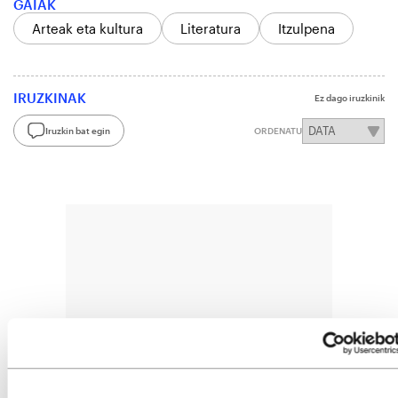
GAIAK
Arteak eta kultura
Literatura
Itzulpena
IRUZKINAK
Ez dago iruzkinik
Iruzkin bat egin
ORDENATU