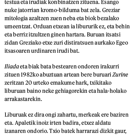
testua eta irudiak konbinatzen zituena. Esango
nuke jatorrian kromo-bilduma bat zela. Greziar
mitologia azaltzen zuen neba eta biok bezalako
umeentzat. Orduan etxean ia libururik ez, eta behin
eta berriz itzultzen ginen hartara. Buruan itsatsi
zidan Greziako etxe zuri distiratsuen aurkako Egeo
itsasoaren urdinaren irudi bat.
Iliada
eta biak bata bestearen ondoren irakurri
zituen 1982ko abuztuan artean bere buruari
Zurine
zeritzan 20 urteko emakume hark, txikitako
liburuan baino neke gehiagorekin eta hala-holako
arrakastarekin.
Liburuak ez dira ongi zahartu, merkeak ere baziren
eta. Apaletik inoiz irten badira, etxez aldatu
izanaren ondorio. Txio batek harrarazi dizkit gaur,