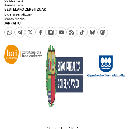
cc Lizentzia
Kanal etikoa
BESTELAKO ZERBITZUAK
Bidera zerbitzuak
Midas Media
JARRAITU