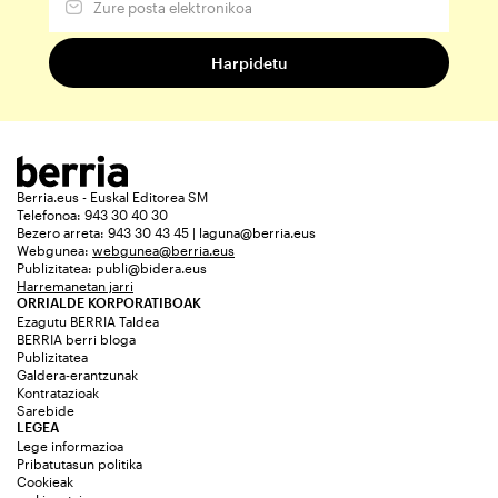
Berria.eus - Euskal Editorea SM
Telefonoa: 943 30 40 30
Bezero arreta: 943 30 43 45 | laguna@berria.eus
Webgunea:
webgunea@berria.eus
Publizitatea:
publi@bidera.eus
Harremanetan jarri
ORRIALDE KORPORATIBOAK
Ezagutu BERRIA Taldea
BERRIA berri bloga
Publizitatea
Galdera-erantzunak
Kontratazioak
Sarebide
LEGEA
Lege informazioa
Pribatutasun politika
Cookieak