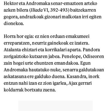
Hektor eta Andromaka senar-emazteen arteko
azken bilera (
Iliada
VI, 392-493) baitzekarren
gogora, andrazkoak gizonari malkotan irri egiten
dionekoa.
Horra hor egia: ez nien orduan emakumeei
erreparatzen, neurriz gainekoak ez izatera.
Atalanta ehiztari eta korrikalari aparta. Pandora
zorigaiztoko kutxaren jabea. Penelope, Odiseoren
zain hogei urte ehuntzen emandakoa. Egun
Andromaka hautatuko nuke, senarra galdutakoan
askatasuna ere galduko duena. Kasandra, inork
entzun nahi izan ez zion igarlea, Ajax gerrari
koldarrak bortxatu zuena.