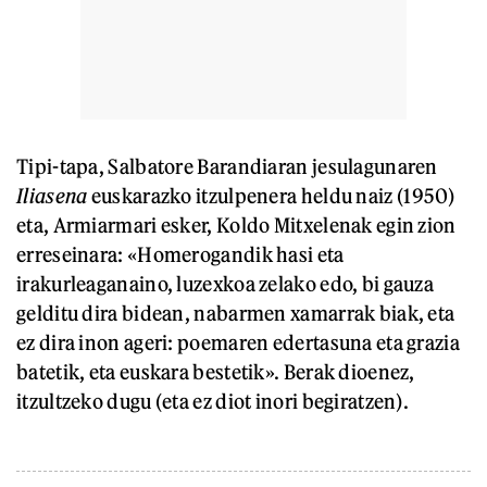
Tipi-tapa, Salbatore Barandiaran jesulagunaren
Iliasena
euskarazko itzulpenera heldu naiz (1950)
eta, Armiarmari esker, Koldo Mitxelenak egin zion
erreseinara: «Homerogandik hasi eta
irakurleaganaino, luzexkoa zelako edo, bi gauza
gelditu dira bidean, nabarmen xamarrak biak, eta
ez dira inon ageri: poemaren edertasuna eta grazia
batetik, eta euskara bestetik». Berak dioenez,
itzultzeko dugu (eta ez diot inori begiratzen).