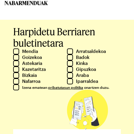
NABARMENDUAK
Harpidetu Berriaren
buletinetara
Mendia
Arratsaldekoa
Goizekoa
Badok
Astekaria
Kinka
Kazetaritza
Gipuzkoa
Bizkaia
Araba
Nafarroa
Iparraldea
Izena ematean
pribatutasun politika
onartzen duzu.