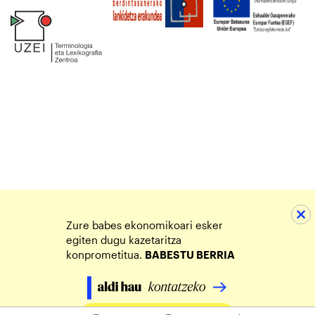
Zure babes ekonomikoari esker
egiten dugu kazetaritza
konprometitua.
BABESTU BERRIA