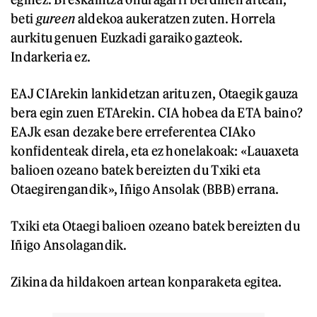
beti
gureen
aldekoa aukeratzen zuten. Horrela
aurkitu genuen Euzkadi garaiko gazteok.
Indarkeria ez.
EAJ CIArekin lankidetzan aritu zen, Otaegik gauza
bera egin zuen ETArekin. CIA hobea da ETA baino?
EAJk esan dezake bere erreferentea CIAko
konfidenteak direla, eta ez honelakoak: «Lauaxeta
balioen ozeano batek bereizten du Txiki eta
Otaegirengandik», Iñigo Ansolak (BBB) errana.
Txiki eta Otaegi balioen ozeano batek bereizten du
Iñigo Ansolagandik.
Zikina da hildakoen artean konparaketa egitea.