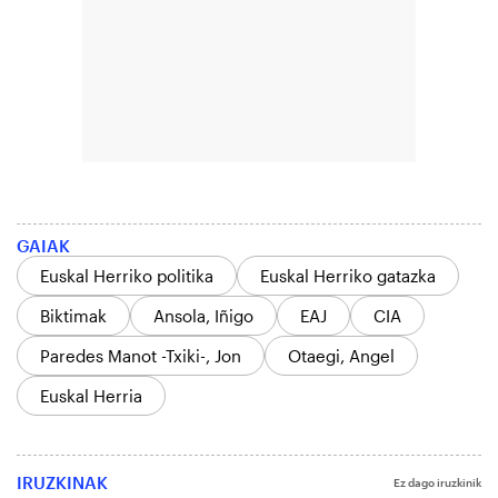
GAIAK
Euskal Herriko politika
Euskal Herriko gatazka
Biktimak
Ansola, Iñigo
EAJ
CIA
Paredes Manot -Txiki-, Jon
Otaegi, Angel
Euskal Herria
IRUZKINAK
Ez dago iruzkinik