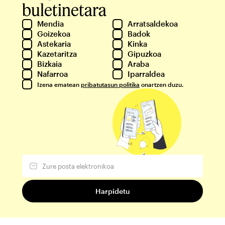
buletinetara
Mendia
Arratsaldekoa
Goizekoa
Badok
Astekaria
Kinka
Kazetaritza
Gipuzkoa
Bizkaia
Araba
Nafarroa
Iparraldea
Izena ematean
pribatutasun politika
onartzen duzu.