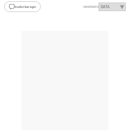
Iruzkin bat egin
ORDENATU