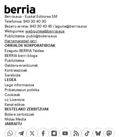
Berria.eus - Euskal Editorea SM
Telefonoa: 943 30 40 30
Bezero arreta: 943 30 43 45 | laguna@berria.eus
Webgunea:
webgunea@berria.eus
Publizitatea:
publi@bidera.eus
Harremanetan jarri
ORRIALDE KORPORATIBOAK
Ezagutu BERRIA Taldea
BERRIA berri bloga
Publizitatea
Galdera-erantzunak
Kontratazioak
Sarebide
LEGEA
Lege informazioa
Pribatutasun politika
Cookieak
cc Lizentzia
Kanal etikoa
BESTELAKO ZERBITZUAK
Bidera zerbitzuak
Midas Media
JARRAITU