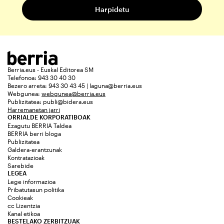
Berria.eus - Euskal Editorea SM
Telefonoa: 943 30 40 30
Bezero arreta: 943 30 43 45 | laguna@berria.eus
Webgunea:
webgunea@berria.eus
Publizitatea:
publi@bidera.eus
Harremanetan jarri
ORRIALDE KORPORATIBOAK
Ezagutu BERRIA Taldea
BERRIA berri bloga
Publizitatea
Galdera-erantzunak
Kontratazioak
Sarebide
LEGEA
Lege informazioa
Pribatutasun politika
Cookieak
cc Lizentzia
Kanal etikoa
BESTELAKO ZERBITZUAK