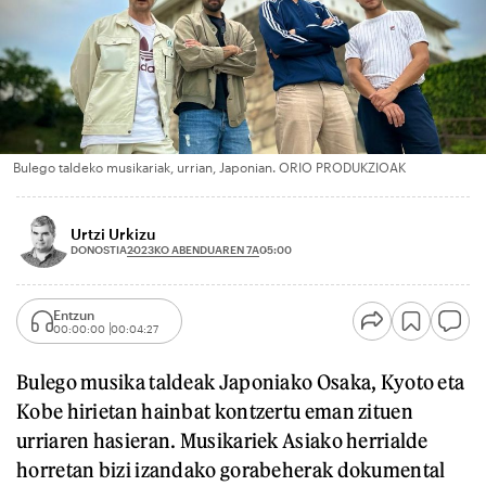
Bulego taldeko musikariak, urrian, Japonian. ORIO PRODUKZIOAK
Urtzi Urkizu
2023KO ABENDUAREN 7A
DONOSTIA
05:00
Entzun
00:00:00
00:04:27
Bulego musika taldeak Japoniako Osaka, Kyoto eta
Kobe hirietan hainbat kontzertu eman zituen
urriaren hasieran. Musikariek Asiako herrialde
horretan bizi izandako gorabeherak dokumental