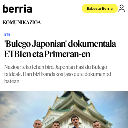
Babestu Berria
KOMUNIKAZIOA
ETB
'Bulego Japonian' dokumentala
ETB1en eta Primeran-en
Nazioarteko lehen bira Japonian hasi du Bulego
taldeak. Han bizi izandakoa jaso dute dokumental
batean.