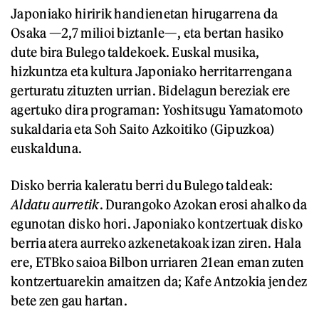
Japoniako hiririk handienetan hirugarrena da
Osaka —2,7 milioi biztanle—, eta bertan hasiko
dute bira Bulego taldekoek. Euskal musika,
hizkuntza eta kultura Japoniako herritarrengana
gerturatu zituzten urrian. Bidelagun bereziak ere
agertuko dira programan: Yoshitsugu Yamatomoto
sukaldaria eta Soh Saito Azkoitiko (Gipuzkoa)
euskalduna.
Disko berria kaleratu berri du Bulego taldeak:
Aldatu aurretik
. Durangoko Azokan erosi ahalko da
egunotan disko hori. Japoniako kontzertuak disko
berria atera aurreko azkenetakoak izan ziren. Hala
ere, ETBko saioa Bilbon urriaren 21ean eman zuten
kontzertuarekin amaitzen da; Kafe Antzokia jendez
bete zen gau hartan.