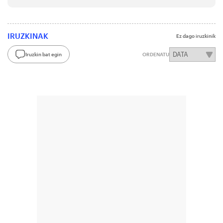
IRUZKINAK
Ez dago iruzkinik
Iruzkin bat egin
ORDENATU