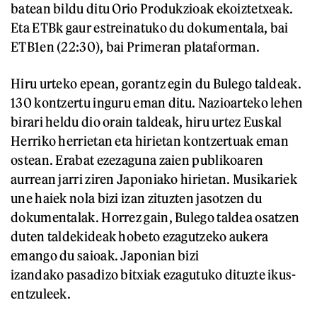
batean bildu ditu Orio Produkzioak ekoiztetxeak.
Eta ETBk gaur estreinatuko du dokumentala, bai
ETB1en (22:30), bai Primeran plataforman.
Hiru urteko epean, gorantz egin du Bulego taldeak.
130 kontzertu inguru eman ditu. Nazioarteko lehen
birari heldu dio orain taldeak, hiru urtez Euskal
Herriko herrietan eta hirietan kontzertuak eman
ostean. Erabat ezezaguna zaien publikoaren
aurrean jarri ziren Japoniako hirietan. Musikariek
une haiek nola bizi izan zituzten jasotzen du
dokumentalak. Horrez gain, Bulego taldea osatzen
duten taldekideak hobeto ezagutzeko aukera
emango du saioak. Japonian bizi
izandako pasadizo bitxiak ezagutuko dituzte ikus-
entzuleek.