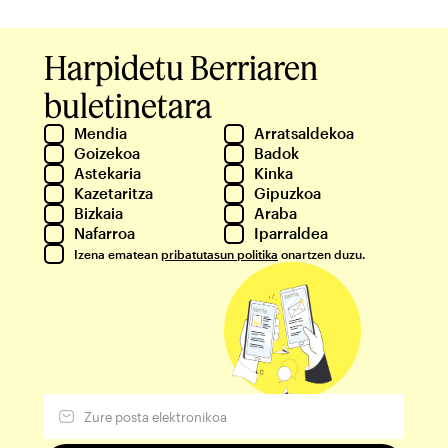
Harpidetu Berriaren
buletinetara
Mendia
Arratsaldekoa
Goizekoa
Badok
Astekaria
Kinka
Kazetaritza
Gipuzkoa
Bizkaia
Araba
Nafarroa
Iparraldea
Izena ematean
pribatutasun politika
onartzen duzu.