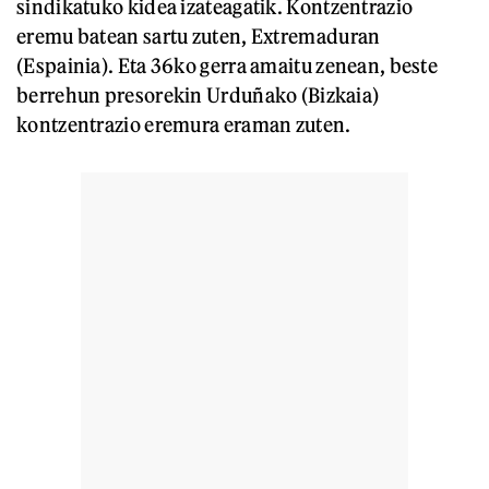
sindikatuko kidea izateagatik. Kontzentrazio
eremu batean sartu zuten, Extremaduran
(Espainia). Eta 36ko gerra amaitu zenean, beste
berrehun presorekin Urduñako (Bizkaia)
kontzentrazio eremura eraman zuten.