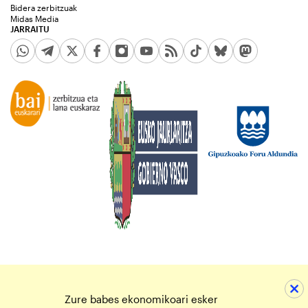
Bidera zerbitzuak
Midas Media
JARRAITU
Zure babes ekonomikoari esker