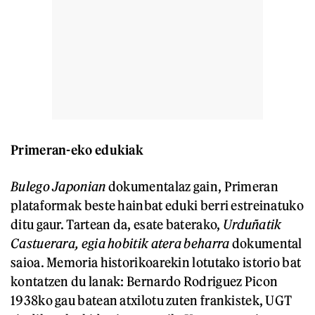
Primeran-eko edukiak
Bulego Japonian
dokumentalaz gain, Primeran
plataformak beste hainbat eduki berri estreinatuko
ditu gaur. Tartean da, esate baterako,
Urduñatik
Castuerara, egia hobitik atera beharra
dokumental
saioa. Memoria historikoarekin lotutako istorio bat
kontatzen du lanak: Bernardo Rodriguez Picon
1938ko gau batean atxilotu zuten frankistek, UGT