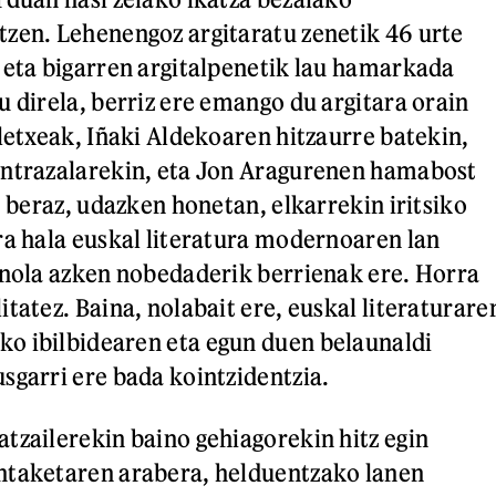
zen. Lehenengoz argitaratu zenetik 46 urte
 eta bigarren argitalpenetik lau hamarkada
u direla, berriz ere emango du argitara orain
aletxeak, Iñaki Aldekoaren hitzaurre batekin,
ontrazalarekin, eta Jon Aragurenen hamabost
, beraz, udazken honetan, elkarrekin iritsiko
ra hala euskal literatura modernoaren lan
 nola azken nobedaderik berrienak ere. Horra
tatez. Baina, nolabait ere, euskal literaturare
o ibilbidearen eta egun duen belaunaldi
sgarri ere bada kointzidentzia.
tzailerekin baino gehiagorekin hitz egin
ntaketaren arabera, helduentzako lanen