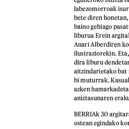
labezomorroak isurt
bete diren honetan,
baino gehiago pasat
liburua Erein argit
Anari Alberdiren k
ilustraziorekin. Eta
dira liburu dendeta
aitzindarietako bat
bi muturrak. Kasuali
azken hamarkadetak
aniztasunaren eraku
BERRIAk 30 argitara
ostean egindako ko