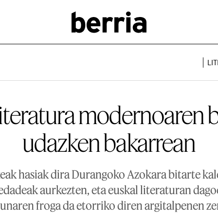
LI
literatura modernoaren b
udazken bakarrean
xeak hasiak dira Durangoko Azokara bitarte ka
edadeak aurkezten, eta euskal literaturan dag
sunaren froga da etorriko diren argitalpenen ze