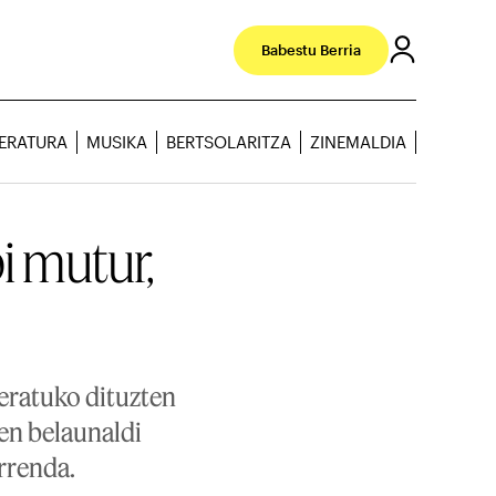
Babestu Berria
TERATURA
MUSIKA
BERTSOLARITZA
ZINEMALDIA
i mutur,
leratuko dituzten
oen belaunaldi
rrenda.