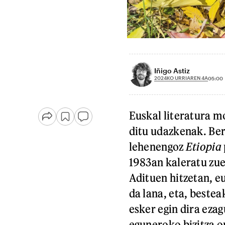
Iñigo Astiz
2024KO URRIAREN 4A
05:00
Euskal literatura 
ditu udazkenak. Be
lehenengoz
Etiopia
1983an kaleratu zue
Adituen hitzetan, e
da lana, eta, beste
esker egin dira ezag
eguneroko bizitza o