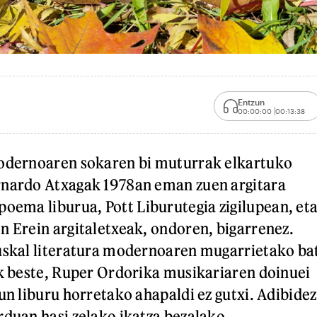
Entzun
00:00:00
00:13:38
modernoaren sokaren bi muturrak elkartuko
rnardo Atxagak 1978an eman zuen argitara
poema liburua, Pott Liburutegia zigilupean, et
n Erein argitaletxeak, ondoren, bigarrenez.
uskal literatura modernoaren mugarrietako ba
ak beste, Ruper Ordorika musikariaren doinuei
un liburu horretako ahapaldi ez gutxi. Adibidez
rduan hasi zelako ikatza bezalako