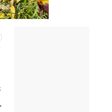
a
t
,