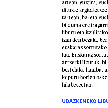
artean, guztira, eu
dituzte argitaletxe
tartean, bai eta eus
bilduma ere iragarr
liburu eta itzulitak
izan den bezala, be
euskaraz sortutako 
lau. Euskaraz sortu
antzerki liburuk, bi
bestelako hainbat a
kopuru horien oskol
hilabeteetan.