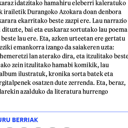
skaraz idatzitako hamahiru eleberri kaleratuko
ek irailetik Durangoko Azokara doan denbora
karara ekarritako beste zazpi ere. Lau narrazio
i dituzte, bai eta euskaraz sortutako lau poema
o beste lau ere. Eta, azken urteetan ere gertatu
reziki emankorra izango da saiakeren uzta:
hemeretzi lan aterako dira, eta itzulitako best
tako zein itzulitako hamabi komikik, lau
 album ilustratuk, kronika sorta batek eta
rgitalpenek osatzen dute zerrenda. Eta, beraz,
arekin azalduko da literatura hurrengo