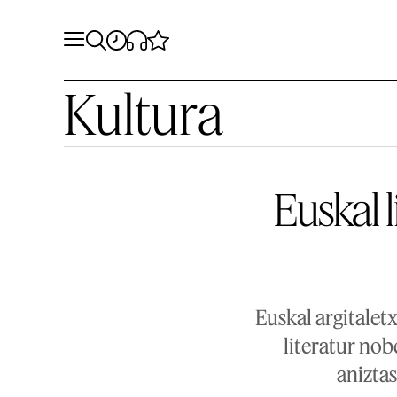
Kultura
Euskal 
Euskal argitalet
literatur nob
anizta