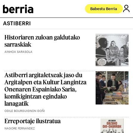
Babestu Berria
ASTIBERRI
Historiaren zuloan galdutako
sarraskiak
AINHOA SARASOLA
Astiberri argitaletxeak jaso du
Argitalpen eta Kultur Langintza
Onenaren Espainiako Saria,
komikigintzan egindako
lanagatik
ODILE BOURGUIGNON GOÑI
Erreportaje ilustratua
NAGORE FERNANDEZ