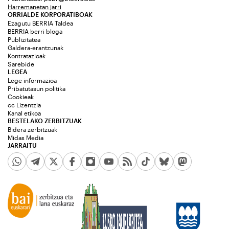
Harremanetan jarri
ORRIALDE KORPORATIBOAK
Ezagutu BERRIA Taldea
BERRIA berri bloga
Publizitatea
Galdera-erantzunak
Kontratazioak
Sarebide
LEGEA
Lege informazioa
Pribatutasun politika
Cookieak
cc Lizentzia
Kanal etikoa
BESTELAKO ZERBITZUAK
Bidera zerbitzuak
Midas Media
JARRAITU