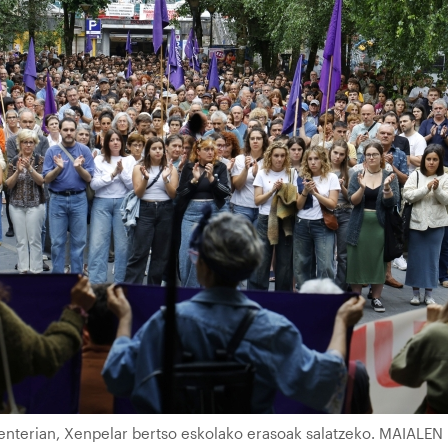
renterian, Xenpelar bertso eskolako erasoak salatzeko. MAIALEN