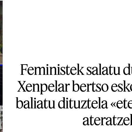
Feministek salatu d
Xenpelar bertso esk
baliatu dituztela «et
ateratze