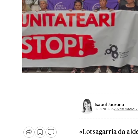
Isabel Jaurena
2026KO MAIATZ
ERRENTERIA
«Lotsagarria da ald