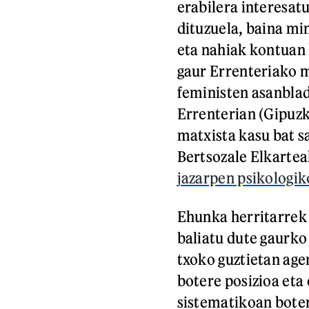
erabilera interesa
dituzuela, baina m
eta nahiak kontuan 
gaur Errenteriako 
feministen asanblad
Errenterian (Gipuzk
matxista kasu bat sa
Bertsozale Elkartea
jazarpen psikologiko
Ehunka herritarrek 
baliatu dute gaurko
txoko guztietan age
botere posizioa eta
sistematikoan bote