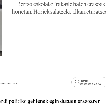
Bertso eskolako irakasle baten erasoak 
honetan. Horiek salatzeko elkarretaratzea
Entzun
AREN 30A
14:05
00:00:00
00:04:27
erdi politiko gehienek egin duzuen erasoaren