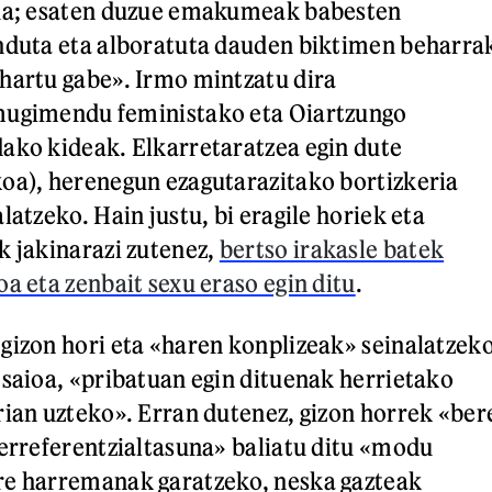
tua; esaten duzue emakumeak babesten
induta eta alboratuta dauden biktimen beharra
hartu gabe». Irmo mintzatu dira
mugimendu feministako eta Oiartzungo
ako kideak. Elkarretaratzea egin dute
oa), herenegun ezagutarazitako bortizkeria
latzeko. Hain justu, bi eragile horiek eta
k jakinarazi zutenez,
bertso irakasle batek
a eta zenbait sexu eraso egin ditu
.
gizon hori eta «haren konplizeak» seinalatzek
 saioa, «pribatuan egin dituenak herrietako
rian uzteko». Erran dutenez, gizon horrek «ber
 erreferentzialtasuna» baliatu ditu «modu
re harremanak garatzeko, neska gazteak