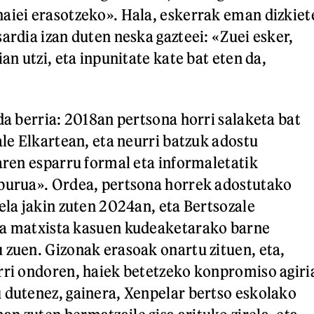
aiei erasotzeko». Hala, eskerrak eman dizkiet
ardia izan duten neska gazteei: «Zuei esker,
ian utzi, eta inpunitate kate bat eten da,
da berria: 2018an pertsona horri salaketa bat
ale Elkartean, eta neurri batzuk adostu
zaren esparru formal eta informaletatik
lburua». Ordea, pertsona horrek adostutako
uela jakin zuten 2024an, eta Bertsozale
ia matxista kasuen kudeaketarako barne
 zuen. Gizonak erasoak onartu zituen, eta,
rri ondoren, haiek betetzeko konpromiso agiri
 dutenez, gainera, Xenpelar bertso eskolako