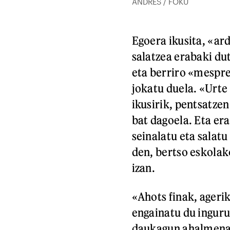
ANDRES / FOKU
Egoera ikusita, «ar
salatzea erabaki d
eta berriro «mespre
jokatu duela. «Urte
ikusirik, pentsatze
bat dagoela. Eta er
seinalatu eta salatu
den, bertso eskolako
izan.
«Ahots finak, agerik
engainatu du inguru
daukagun ahalmena»