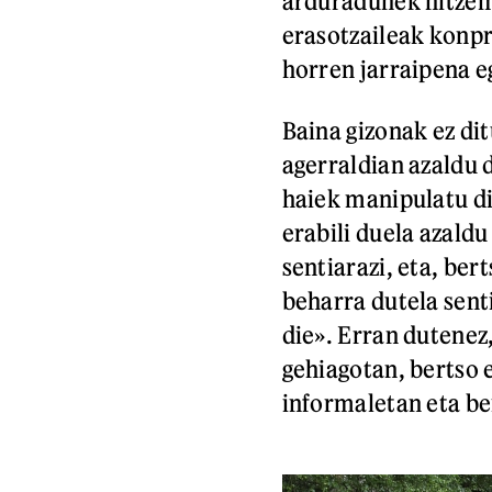
arduradunek hitzema
erasotzaileak konpr
horren jarraipena e
Baina gizonak ez di
agerraldian azaldu d
haiek manipulatu di
erabili duela azaldu
sentiarazi, eta, be
beharra dutela senti
die». Erran dutenez
gehiagotan, bertso 
informaletan eta b