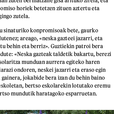
n zuten bermatzaile gisa arituko zirela, eta
omiso horiek betetzen zituen aztertu eta
gingo zutela.
tu sinaturiko konpromisoak bete, gaurko
utenez; areago, «neska gazteei jazarri, eta
tu behin eta berriz». Guztiekin patroi bera
 dute: «Neska gazteak taldetik bakartu, berezi
rtsolaritza munduan aurrera egiteko haren
arazi ondoren, neskei jazarri eta eraso egin
, gainera, jokabide bera izan du behin baino
eskoletan, bertso eskolarekin lotutako eremu
ertso mundutik haratagoko esparruetan.