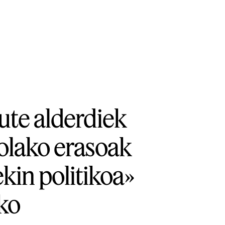
ute alderdiek
olako erasoak
ekin politikoa»
ko