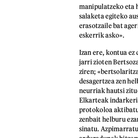
manipulatzeko eta h
salaketa egiteko aus
erasotzaile bat ager
eskerrik asko».
Izan ere, kontua ez 
jarri zioten Bertsoz
ziren; «bertsolarit
desagertzea zen he
neurriak hautsi zit
Elkarteak indarker
protokoloa aktibatu
zenbait helburu eza
sinatu. Azpimarratu