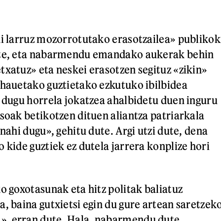
di larruz mozorrotutako erasotzailea» publikok
ute, eta nabarmendu emandako aukerak behin
txatuz» eta neskei erasotzen segituz «zikin»
 hauetako guztietako ezkutuko ibilbidea
n dugu horrela jokatzea ahalbidetu duen inguru
asoak betikotzen dituen aliantza patriarkala
 nahi dugu», gehitu dute. Argi utzi dute, dena
 kide guztiek ez dutela jarrera konplize hori
o goxotasunak eta hitz politak baliatuz
a, baina gutxietsi egin du gure artean saretzek
, erran dute. Hala, nabarmendu dute