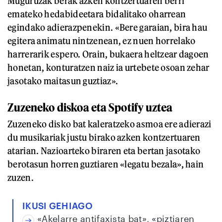
Muguruzak berak azken kontzertuaren berri
emateko hedabideetara bidalitako oharrean
egindako adierazpenekin. «Bere garaian, bira hau
egitera animatu nintzenean, ez nuen horrelako
harrerarik espero. Orain, bukaera heltzear dagoen
honetan, konturatzen naiz ia urtebete osoan zehar
jasotako maitasun guztiaz».
Zuzeneko diskoa eta Spotify uztea
Zuzeneko disko bat kaleratzeko asmoa ere adierazi
du musikariak justu birako azken kontzertuaren
atarian. Nazioarteko biraren eta bertan jasotako
berotasun horren guztiaren «legatu bezala», hain
zuzen.
IKUSI GEHIAGO
«Akelarre antifaxista bat», «piztiaren