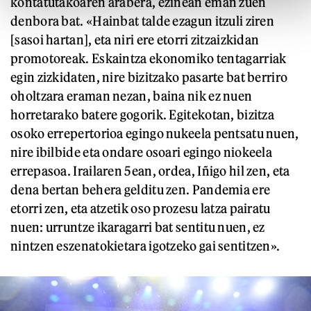
kontatutakoaren arabera, ezinean eman zuen
denbora bat. «Hainbat talde ezagun itzuli ziren
[sasoi hartan], eta niri ere etorri zitzaizkidan
promotoreak. Eskaintza ekonomiko tentagarriak
egin zizkidaten, nire bizitzako pasarte bat berriro
oholtzara eraman nezan, baina nik ez nuen
horretarako batere gogorik. Egitekotan, bizitza
osoko errepertorioa egingo nukeela pentsatu nuen,
nire ibilbide eta ondare osoari egingo niokeela
errepasoa. Irailaren 5ean, ordea, Iñigo hil zen, eta
dena bertan behera gelditu zen. Pandemia ere
etorri zen, eta atzetik oso prozesu latza pairatu
nuen: urruntze ikaragarri bat sentitu nuen, ez
nintzen eszenatokietara igotzeko gai sentitzen».