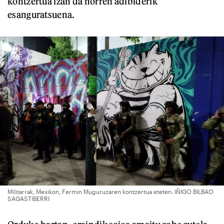
kontzertua izan da horren adibiderik
esanguratsuena.
Militarrak, Mexikon, Fermin Muguruzaren kontzertua eteten. IÑIGO BILBAO
SAGASTIBERRI