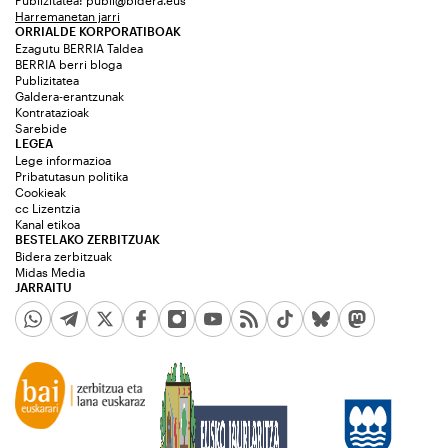
Publizitatea:
publi@bidera.eus
Harremanetan jarri
ORRIALDE KORPORATIBOAK
Ezagutu BERRIA Taldea
BERRIA berri bloga
Publizitatea
Galdera-erantzunak
Kontratazioak
Sarebide
LEGEA
Lege informazioa
Pribatutasun politika
Cookieak
cc Lizentzia
Kanal etikoa
BESTELAKO ZERBITZUAK
Bidera zerbitzuak
Midas Media
JARRAITU