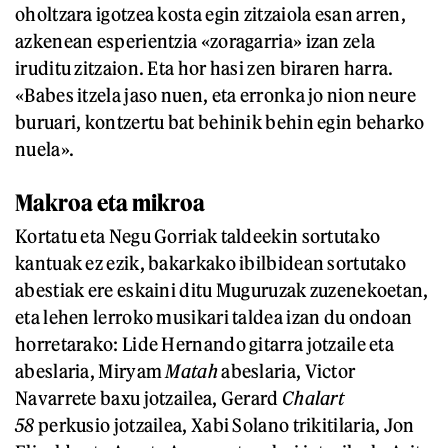
oholtzara igotzea kosta egin zitzaiola esan arren,
azkenean esperientzia «zoragarria» izan zela
iruditu zitzaion. Eta hor hasi zen biraren harra.
«Babes itzela jaso nuen, eta erronka jo nion neure
buruari, kontzertu bat behinik behin egin beharko
nuela».
Makroa eta mikroa
Kortatu eta Negu Gorriak taldeekin sortutako
kantuak ez ezik, bakarkako ibilbidean sortutako
abestiak ere eskaini ditu Muguruzak zuzenekoetan,
eta lehen lerroko musikari taldea izan du ondoan
horretarako: Lide Hernando gitarra jotzaile eta
abeslaria, Miryam
Matah
abeslaria, Victor
Navarrete baxu jotzailea, Gerard
Chalart
58
perkusio jotzailea, Xabi Solano trikitilaria, Jon