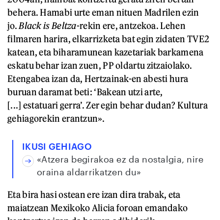
behera. Hamabi urte eman nituen Madrilen ezin
jo.
Black is Beltza
-rekin ere, antzekoa. Lehen
filmaren harira, elkarrizketa bat egin zidaten TVE2
katean, eta biharamunean kazetariak barkamena
eskatu behar izan zuen, PP oldartu zitzaiolako.
Etengabea izan da, Hertzainak-en abesti hura
buruan daramat beti: ‘Bakean utzi arte,
[...] estatuari gerra’. Zer egin behar dudan? Kultura
gehiagorekin erantzun».
IKUSI GEHIAGO
«Atzera begirakoa ez da nostalgia, nire
oraina aldarrikatzen du»
Eta bira hasi ostean ere izan dira trabak, eta
maiatzean Mexikoko Alicia foroan emandako