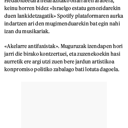
Hedabideetara helarazitako oharraren arabera,
keinu horren bidez «Israelgo estatu genozidarekin
duen lankidetzagatik» Spotify plataformaren aurka
indartzen ari den mugimenduarekin bat egin nahi
izan du musikariak.
«Akelarre antifaxistak». Muguruzak izendapen hori
jarri die birako kontzertuei, eta zuzenekoekin hasi
aurretik ere argi utzi zuen bere jardun artistikoa
konpromiso politiko zabalago bati lotuta dagoela.