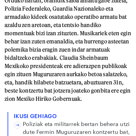
Orduko hartan, oraindik saioa amaitu gabe zutela,
Polizia Federaleko, Guardia Nazionaleko eta
armadako kideek osatutako operatibo armatu bat
azaldu zen aretoan, eta tentsio handiko
momentuak bizi izan zituzten. Musikariek eten egin
behar izan zuten emanaldia, eta hurrengo asteetan
polemika bizia eragin zuen indar armatuak
bidaltzeko erabakiak. Claudia Sheinbaum
Mexikoko presidenteak ere adierazpen publikoak
egin zituen Muguruzaren aurkako betoa salatzeko,
eta, handik hilabete batzuetara, abuztuaren 31n,
beste kontzertu bat jotzera joateko gonbita ere egin
zion Mexiko Hiriko Gobernuak.
IKUSI GEHIAGO
Poliziak eta militarrek bertan behera utzi
dute Fermin Muguruzaren kontzertu bat,