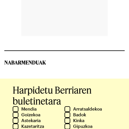
NABARMENDUAK
Harpidetu Berriaren
buletinetara
Mendia
Arratsaldekoa
Goizekoa
Badok
Astekaria
Kinka
Kazetaritza
Gipuzkoa