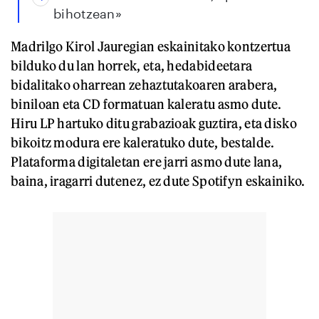
bihotzean»
Madrilgo Kirol Jauregian eskainitako kontzertua
bilduko du lan horrek, eta, hedabideetara
bidalitako oharrean zehaztutakoaren arabera,
biniloan eta CD formatuan kaleratu asmo dute.
Hiru LP hartuko ditu grabazioak guztira, eta disko
bikoitz modura ere kaleratuko dute, bestalde.
Plataforma digitaletan ere jarri asmo dute lana,
baina, iragarri dutenez, ez dute Spotifyn eskainiko.