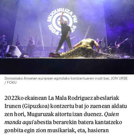
Donostiako Anoetan euripean egindako kontzertuaren irudi bat. JON URBE
/ FOKU
2022ko ekainean La Mala Rodriguez abeslariak
Irunen (Gipuzkoa) kontzertu bat jo zuenean aldatu
zen hori, Muguruzak aitortu izan duenez.
Quien
manda aquí
abestia berarekin batera kantatzeko
gonbita egin zion musikariak, eta, hasieran