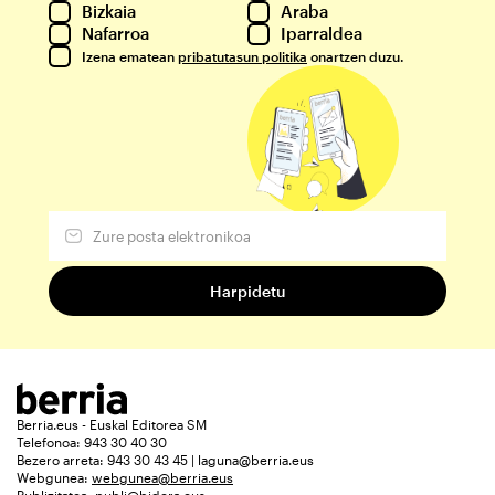
Bizkaia
Araba
Nafarroa
Iparraldea
Izena ematean
pribatutasun politika
onartzen duzu.
Berria.eus - Euskal Editorea SM
Telefonoa: 943 30 40 30
Bezero arreta: 943 30 43 45 | laguna@berria.eus
Webgunea:
webgunea@berria.eus