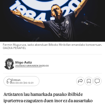
Fermin Muguruza, iazko abenduan Bilboko Miribillan emandako kontzertuan.
GAIZKA PEÑAFIEL
Iñigo Astiz
2025EKO URRIAREN 3A
05:00
Entzun
00:00:00
00:13:01
Artistaren lau hamarkada pasako ibilbide
ipurterrea ezagutzen duen inor ez da ausartuko