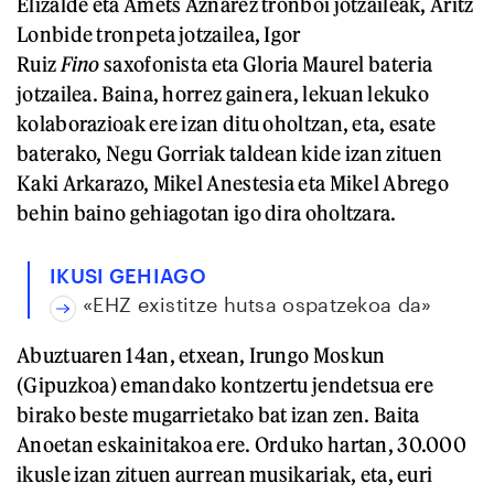
Elizalde eta Amets Aznarez tronboi jotzaileak, Aritz
Lonbide tronpeta jotzailea, Igor
Ruiz
Fino
saxofonista eta Gloria Maurel bateria
jotzailea. Baina, horrez gainera, lekuan lekuko
kolaborazioak ere izan ditu oholtzan, eta, esate
baterako, Negu Gorriak taldean kide izan zituen
Kaki Arkarazo, Mikel Anestesia eta Mikel Abrego
behin baino gehiagotan igo dira oholtzara.
IKUSI GEHIAGO
«EHZ existitze hutsa ospatzekoa da»
Abuztuaren 14an, etxean, Irungo Moskun
(Gipuzkoa) emandako kontzertu jendetsua ere
birako beste mugarrietako bat izan zen. Baita
Anoetan eskainitakoa ere. Orduko hartan, 30.000
ikusle izan zituen aurrean musikariak, eta, euri