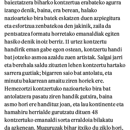
baieztatzera biharko kontzertua erabateko agurra
izango denik, baina, era berean, halako
nazioarteko bira batek eskatzen duen azpiegitura
eta esfortzua zenbatekoa den jakinik, zaila da
pentsatzea formatu horretako emanaldiak egiten
hasiko denik inoiz berriz. 11 urtez kontzertu
handirik eman gabe egon ostean, kontzertu handi
bat jotzeko asmoa azaldu zuen artistak. Salgai jarri
eta berehala saldu zituzten lehen kontzertu hartako
sarrera guztiak; bigarren saio bat antolatu, eta
minutu bakarrean amaitu ziren horiek ere.
Hemezortzi kontzertuko nazioarteko bira bat
antolatzera pasatu ziren handik gutxira, baina
asmo hori ere handituz joan, eta lau kontinente eta
hamahiru herrialde gurutzatu dituen 48
kontzertuko emanaldi sorta erraldoia bilakatu
da azkenean. Muguruzak bihar itxiko du ziklo hori,