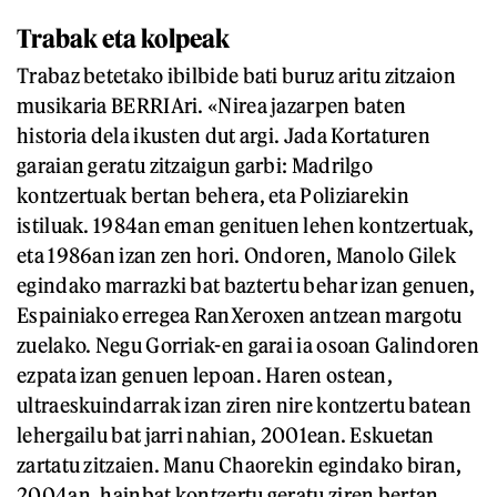
Trabak eta kolpeak
Trabaz betetako ibilbide bati buruz aritu zitzaion
musikaria BERRIAri. «Nirea jazarpen baten
historia dela ikusten dut argi. Jada Kortaturen
garaian geratu zitzaigun garbi: Madrilgo
kontzertuak bertan behera, eta Poliziarekin
istiluak. 1984an eman genituen lehen kontzertuak,
eta 1986an izan zen hori. Ondoren, Manolo Gilek
egindako marrazki bat baztertu behar izan genuen,
Espainiako erregea RanXeroxen antzean margotu
zuelako. Negu Gorriak-en garai ia osoan Galindoren
ezpata izan genuen lepoan. Haren ostean,
ultraeskuindarrak izan ziren nire kontzertu batean
lehergailu bat jarri nahian, 2001ean. Eskuetan
zartatu zitzaien. Manu Chaorekin egindako biran,
2004an, hainbat kontzertu geratu ziren bertan