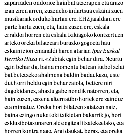
zaparraden ondorioz hainbat atzerapen eta arazo
izan ziren arren, zuzeneko indartsua eskaini zuen
musikariak orduko hartan ere. EHZ jaialdian ere
parte hartu zuen, eta, hain zuzen ere, eskala
erraldoi horren eta eskala txikiagoko kontzertuen
arteko oreka bilatzeari buruzko gogoeta hau
eskaini zion emanaldi haren atarian
Ipar Euskal
Herriko Hitza
-ri. «Zubiak egin behar dira. Neurtu
egin behar da, baina momentu batean futbol zelai
bat betetzeko ahalmena baldin badaukazu, uste
dut horri heldu egin behar zaiola, betiere niri
dagokidanez, ahaztu gabe nondik natorren, eta,
hain zuzen, eszena alternatibo horiek ere zainduz
eta mimatuz. Oreka hori bilatzen saiatzen naiz,
baina ezingo nuke toki txikietan bakarrik jo, hori
esklusibotasunaren alde egitea litzatekeelako, eta
horren kontra nago. Argi daukat, beraz, eta oreka