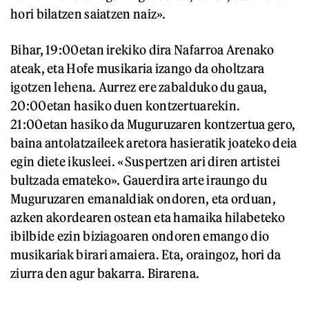
hori bilatzen saiatzen naiz».
Bihar, 19:00etan irekiko dira Nafarroa Arenako
ateak, eta Hofe musikaria izango da oholtzara
igotzen lehena. Aurrez ere zabalduko du gaua,
20:00etan hasiko duen kontzertuarekin.
21:00etan hasiko da Muguruzaren kontzertua gero,
baina antolatzaileek aretora hasieratik joateko deia
egin diete ikusleei. «Suspertzen ari diren artistei
bultzada emateko». Gauerdira arte iraungo du
Muguruzaren emanaldiak ondoren, eta orduan,
azken akordearen ostean eta hamaika hilabeteko
ibilbide ezin biziagoaren ondoren emango dio
musikariak birari amaiera. Eta, oraingoz, hori da
ziurra den agur bakarra. Birarena.