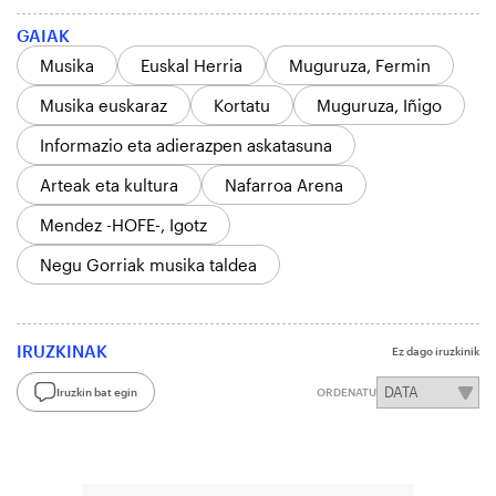
GAIAK
Musika
Euskal Herria
Muguruza, Fermin
Musika euskaraz
Kortatu
Muguruza, Iñigo
Informazio eta adierazpen askatasuna
Arteak eta kultura
Nafarroa Arena
Mendez -HOFE-, Igotz
Negu Gorriak musika taldea
IRUZKINAK
Ez dago iruzkinik
Iruzkin bat egin
ORDENATU