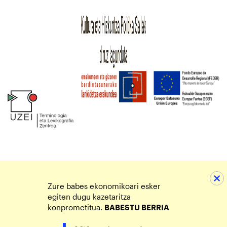
Zure babes ekonomikoari esker
egiten dugu kazetaritza
konprometitua.
BABESTU BERRIA