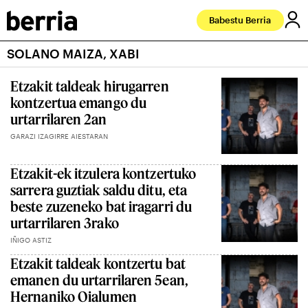
Babestu Berria
SOLANO MAIZA, XABI
Etzakit taldeak hirugarren
kontzertua emango du
urtarrilaren 2an
GARAZI IZAGIRRE AIESTARAN
Etzakit-ek itzulera kontzertuko
sarrera guztiak saldu ditu, eta
beste zuzeneko bat iragarri du
urtarrilaren 3rako
IÑIGO ASTIZ
Etzakit taldeak kontzertu bat
emanen du urtarrilaren 5ean,
Hernaniko Oialumen