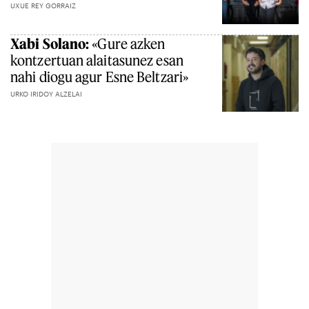
UXUE REY GORRAIZ
Xabi Solano:
«Gure azken
kontzertuan alaitasunez esan
nahi diogu agur Esne Beltzari»
URKO IRIDOY ALZELAI