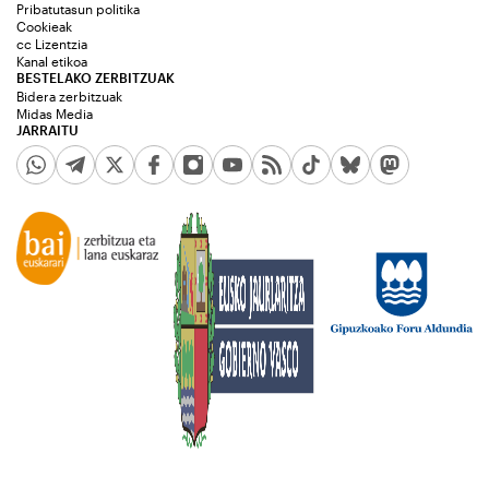
Pribatutasun politika
Cookieak
cc Lizentzia
Kanal etikoa
BESTELAKO ZERBITZUAK
Bidera zerbitzuak
Midas Media
JARRAITU